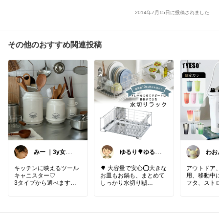
2014年7月15日に投稿されました
その他のおすすめ関連投稿
みー ｜3y女の
ゆるり🌳ゆるっ
わお
子ママ
と暮らし整える
🔰
🧺🫕
キッチンに映えるツール
🌳 大容量で安心⭕️大きな
アウトドア
キャニスター♡
お皿もお鍋も、まとめて
用、移動中
3タイプから選べます👍
しっかり水切り🙌
フタ、スト
ブラー
#キッチン
#台所
#あった
洗い物が多い日は、水切
ら便利
#一生物
#新生活
#
りかごの容量不足がスト
#TYESO
#
引越し
レスに。大きなお皿や重
ストロー
#