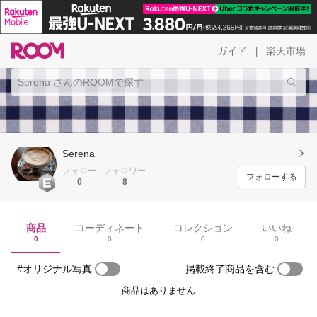
ガイド
楽天市場
|
Serena
フォロー
フォロワー
フォローする
0
8
商品
コーディネート
コレクション
いいね
0
0
0
0
#オリジナル写真
掲載終了商品を含む
商品はありません