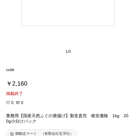
1/3
cute
￥2,160
掲載終了
0
0
業務用【国産天然ふぐの唐揚げ】製造直売 格安価格 1kg 20
0g小分けパック
御馳走マート （有限会社玄洋社）