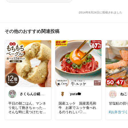
2014年8月24日に投稿されました
その他のおすすめ関連投稿
さくらん@経由
yura🐘
ねこ
感謝
平日の朝ごはん、マンネ
国産ユッケ 国産黒毛和
甘塩鮭の切
リ化して飽きちゃった…
牛 お家でユッケ食べれ
そんな時に見つけたセレ
るのうれしい♡
#お弁当づ
ストブレッドオリジナル
間充実
#甘
のベーグルセット！もち
もち食感のベーグルが12