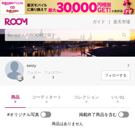
ガイド
楽天市場
|
seizy
フォロー
フォロワー
フォローする
0
3
商品
コーディネート
コレクション
いいね
0
0
0
0
#オリジナル写真
掲載終了商品を含む
商品はありません