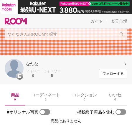
ガイド
楽天市場
|
なたな
フォロー
フォロワー
フォローする
0
5
商品
コーディネート
コレクション
いいね
0
0
0
0
#オリジナル写真
掲載終了商品を含む
商品はありません