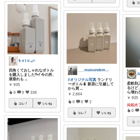
コ
k o t o 𓈒𓂂𓏸
___maisondemon.
四角くておしゃれなボトル
を購入しました𖤣𖥧𖥣 今の所、
液垂れも
...
#オリジナル写真
ランドリ
柔軟剤
ーボトル🧴 新居に引越して
￥
935
るけど
から買
...
ら壊れ
9
0
336
￥
2,664
￥
935
0
0
2
コレ
いいね
掲載終
0
コレ
いいね
コ