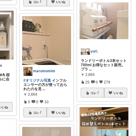
コレ
いいね
yuri.
ランドリーボトル3本セット
700ml お得なセット販売。
m
プラ
...
marumomim
￥
2,664
🫰🏻
オルに合
#オリジナル写真
インフル
25
0
279
エンサーの方が使っておら
れたのを見
...
コレ
いいね
￥
2,664
0
0
10
いいね
コレ
いいね