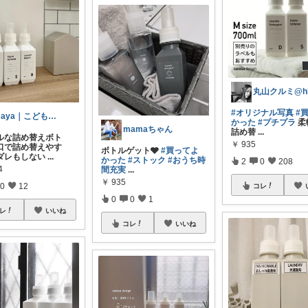
#オリジナル写真
#
maya｜こどもと快適に暮らす🍃
かった
#プチプラ
柔
mamaちゃん
詰め替
...
ルな詰め替えボト
￥
935
口で詰め替えやす
ボトルゲット🩶
#買ってよ
ダレもしない
...
かった
#ストック
#おうち時
2
0
208
4
間充実
...
￥
935
0
12
コレ
0
0
1
レ
いいね
コレ
いいね