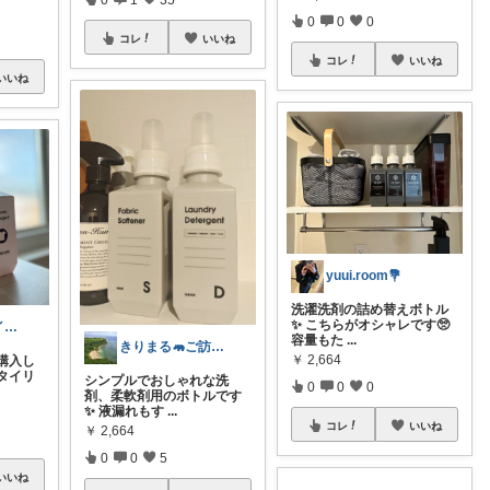
0
0
0
コレ
いいね
コレ
いいね
いいね
yuui.room💐
洗濯洗剤の詰め替えボトル
✨ こちらがオシャレです🥺
みう｜セキスイハイム暮らしの主婦
容量もた
...
きりまる🦛ご訪問.ご購入感謝です😄✨
￥
2,664
購入し
タイリ
シンプルでおしゃれな洗
0
0
0
剤、柔軟剤用のボトルです
✨️ 液漏れもす
...
コレ
いいね
￥
2,664
0
0
5
いいね