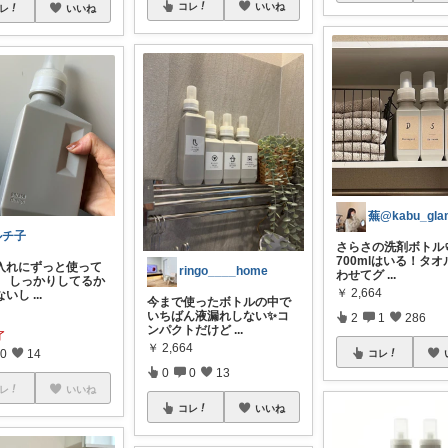
コレ
いいね
レ
いいね
蕪@kabu_gla
ルチ子
さらさの洗剤ボトル🧼
700mlはいる！タ
入れにずっと使って
ringo____home
わせてグ
...
、 しっかりしてるか
￥
2,664
ないし
...
今まで使ったボトルの中で
いちばん液漏れしない✨コ
2
1
286
ンパクトだけど
...
了
￥
2,664
0
14
コレ
0
0
13
レ
いいね
コレ
いいね