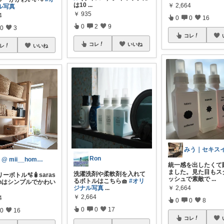
は10
...
￥
2,664
ル写真
￥
935
4
0
0
16
0
2
9
0
3
コレ
コレ
いいね
レ
いいね
Ron
Ig @ mii__home🪴🪑
統一感を出したくて
ました。見た目もス
洗濯洗剤や柔軟剤を入れて
ーボトル🫧🧴saras
ッシュで素敵で
...
るボトルはこちら🧺
#オリ
ignはシンプルでかわい
ジナル写真
...
￥
2,664
￥
2,664
4
0
0
8
0
0
17
0
16
コレ