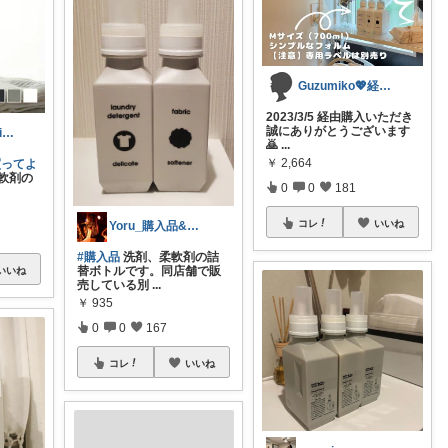
Guzumiko💖経由購入感謝💖
2023/3/5 経由購入いただき
誠にありがとうございます
丸山クルミ@hiuianela
🙇‍
...
￥
2,664
買ってよ
軟剤の
0
0
181
コレ
いいね
Yoru_購入品&購入予定メモ
#購入品
洗剤、柔軟剤の詰
替ボトルです。同店舗で販
いいね
売している別
...
￥
935
0
0
167
コレ
いいね