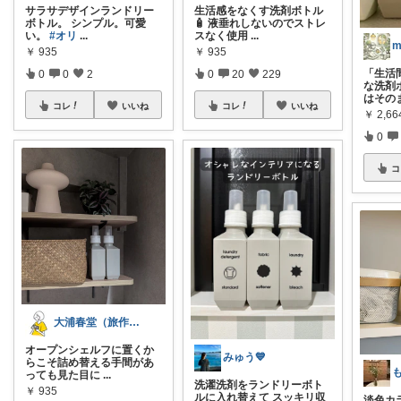
サラサデザインランドリー
生活感をなくす洗剤ボトル
ボトル。 シンプル。可愛
🧴 液垂れしないのでストレ
い。
#オリ
...
スなく使用
...
￥
935
￥
935
「生活
0
0
2
0
20
229
な洗剤
はその
コレ
いいね
コレ
いいね
￥
2,66
0
コ
大浦春堂（旅作家｜編集者）
オープンシェルフに置くか
みゅう💙
らこそ詰め替える手間があ
っても見た目に
...
洗濯洗剤をランドリーボト
￥
935
ルに入れ替えて スッキリ収
淡色カ