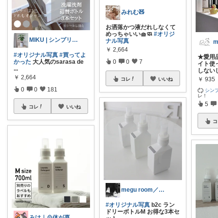
みれむ🧸
お洒落かつ液だれしなくて
めっちゃいい🧺🧼
#オリジ
MIKU | シンプリスト主婦
ナル写真
m
￥
2,664
#オリジナル写真
#買ってよ
★愛用
0
0
7
かった
大人気のsarasa de
イト使
...
しない
￥
2,664
￥
935
コレ
いいね
0
0
181
シン
レ！
5
コレ
いいね
コ
megu room／感謝
#オリジナル写真
b2c ラン
ドリーボトルM お得な3本セ
みけ｜💠体が喜ぶもの・便利なもの