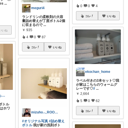
es
...
0
0
4
meguri4
コレ
いいね
ランドリンの柔軟剤の大容
量詰め替えが丁度ボトル2個
に収まるので
...
￥
935
いいね
4
0
87
コレ
いいね
ekochan_home
ラベル付きの3本セット♡我
が家はこちらのウォームグ
レーです♡
#
...
￥
2,664
ito🕊‎インスタもみてね🧺
5
0
62
ボトル
ルはホワ
コレ
いいね
mizuho𓂃ROOMインフルエンサー
#オリジナル写真
#詰め替え
ボトル
我が家の洗剤ボト