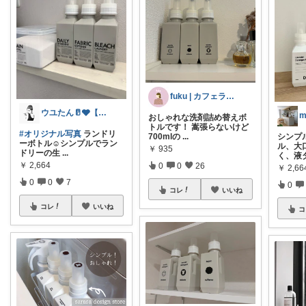
fuku | カフェラテ色の暮らし
ウユたん🥛🩶【楽天ヘビーユーザー】
おしゃれな洗剤詰め替えボ
トルです！ 嵩張らないけど
#オリジナル写真
ランドリ
700mlの
...
シンプ
ーボトル☺︎シンプルでラン
ル、大
￥
935
ドリーの生
...
く、液
￥
2,664
0
0
26
￥
2,66
0
0
7
0
コレ
いいね
コレ
いいね
コ