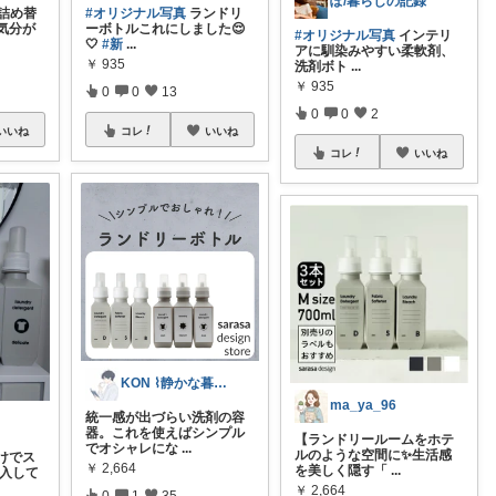
ぽ/暮らしの記録
 詰め替
#オリジナル写真
ランドリ
気分が
ーボトルこれにしました😌
#オリジナル写真
インテリ
🤍
#新
...
アに馴染みやすい柔軟剤、
￥
935
洗剤ボト
...
￥
935
0
0
13
0
0
2
いいね
コレ
いいね
コレ
いいね
KON ⌇静かな暮らしと雑貨
ma_ya_96
統一感が出づらい洗剤の容
器。これを使えばシンプル
【ランドリールームをホテ
でオシャレにな
...
ルのような空間に✨生活感
けでス
￥
2,664
を美しく隠す「
...
購入して
￥
2,664
0
1
35