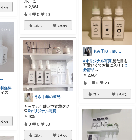
ル。 こ
...
￥
2,664
いいね
4
0
60
コレ
いいね
もみ子IG→m0mikoo
#オリジナル写真
見た目も
可愛いくてお気に入り！
#
必需品
...
￥
2,664
enge☆7日感謝♡ゆっくりです
1
0
23
送料無料
サイズ
コレ
いいね
うさ┊︎年の差兄弟との暮らし
とっても可愛いです🥺🤍🤍
🤍
#オリジナル写真
￥
935
いいね
0
0
53
コレ
いいね