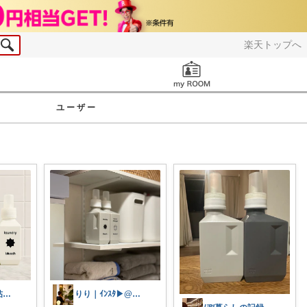
楽天トップへ
お知らせ
ユーザー
まこの愛用品帖｜暮らし整うROOM
りり｜ｲﾝｽﾀ▶︎@rro_home