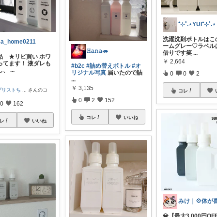
⁺⊹˚.⋆YUI⁺⊹˚.⋆
洗濯洗剤ボトルはこ
a_home0211
ームグレー♡ラベル
𝙷𝚊𝚗𝚊🦔
借りです笑
...
品 ★リピ買い ホワ
￥
2,664
ってます！ 液ダレも
#b2c
#詰め替えボトル
#オ
し、
...
リジナル写真
届いたので詰
0
0
2
...
￥
3,135
プリストち
...
さんのコ
コレ
0
2
152
0
162
コレ
いいね
レ
いいね
💎【最大3,000円O