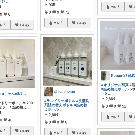
リジ
...
￥
935
4
コレ
0
0
72
0
6
コレ
いいね
レ
いいね
R
#オリジナル写真
#
#詰め替えボトル
S
@j.u.n.home
（5
...
teruちゃん⭐️8/1楽天トラベル感謝
￥
2,664
#ランドリーボトル
#洗濯洗
ンドリーボトルM 700
剤詰め替えボトル
#詰め替
0
0
52
本セット⭐️ 詰め替え
...
えボトル
...
4
￥
2,664
コレ
0
46
0
0
6
レ
いいね
コレ
いいね