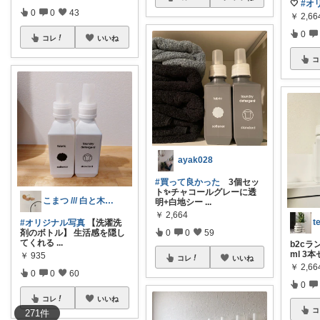
🤍
#オ
0
0
43
￥
2,66
0
コレ
いいね
コ
ayak028
#買って良かった
3個セッ
ト✨チャコールグレーに透
こまつ /// 白と木のマイホーム
明+白地シー
...
￥
2,664
#オリジナル写真
【洗濯洗
0
0
59
剤のボトル】 生活感を隠し
てくれる
...
b2cラ
ml 3
￥
935
コレ
いいね
￥
2,66
0
0
60
0
コレ
いいね
コ
271
件