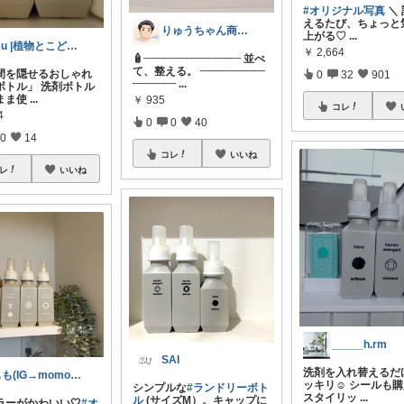
#オリジナル写真
＼
えるたび、ちょっと
りゅうちゃん商店｜おしゃれをストック中.
上がる♡
...
mu |植物とこどもと心地よくくらす
￥
2,664
🧴┈┈┈┈┈┈┈┈┈ 並べ
て、整える。 ┈┈┈┈┈┈
間を隠せるおしゃれ
0
32
901
┈┈┈┈
...
ボトル」 洗剤ボトル
まま使
...
￥
935
コレ
4
0
0
40
0
14
コレ
いいね
レ
いいね
_____h.rm
SAI
洗剤を入れ替えるだ
もも(IG→momonoouchi__)
ッキリ☺︎ シールも
シンプルな
#ランドリーボト
スタイリッ
...
ル
(サイズM）。キャップに
ラーがかわいい🤍
#オ