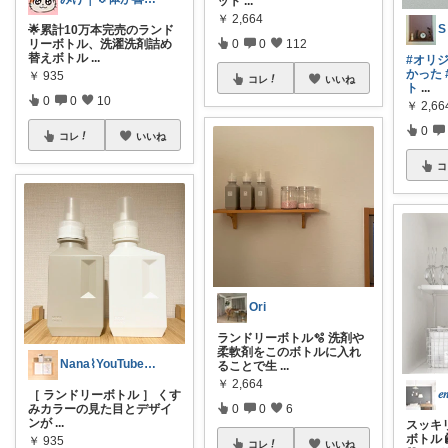
ット
...
￥
2,664
S 
🌟累計10万本完売のランド
0
0
112
リーボトル、洗濯洗剤詰め
替えボトル
...
#オリ
かった
￥
935
コレ
いいね
ト
...
0
0
10
￥
2,66
0
コレ
いいね
コ
Ori
ランドリーボトル🫧 洗剤や
柔軟剤をこのボトルに入れ
Nana⌇YouTube「ななじかん」
ることで生
...
￥
2,664
𝑒
［ ランドリーボトル ］ くす
0
0
6
みカラーの見た目とデザイ
ンが
...
スッキ
ボトル
￥
935
コレ
いいね