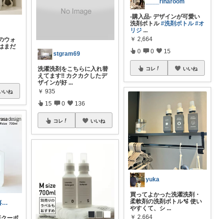
____rinaroom
-購入品- デザインが可愛い
洗剤ボトル
#洗剤ボトル
#オ
リジ
...
￥
2,664
のウォ
はまだ
0
0
15
stgram69
洗濯洗剤をこちらに入れ替
コレ
いいね
えてます‼︎ カクカクしたデ
ザインが好
...
￥
935
いいね
15
0
136
コレ
いいね
yuka
買ってよかった洗濯洗剤・
柔軟剤の洗剤ボトル🫧 使い
みけ｜💠体が喜ぶもの・便利なもの
やすくて、シ
...
￥
2,664
FFクーポ