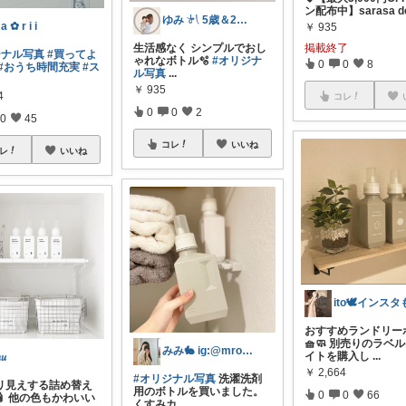
ン配布中】sarasa d
ゆみ 𓍯 5歳＆2歳ママ
a ‪‪✿ r i i ‪
￥
935
生活感なく シンプルでおし
掲載終了
ジナル写真
#買ってよ
ゃれなボトル🫧
#オリジナ
0
0
8
#おうち時間充実
#ス
ル写真
...
￥
935
4
コレ
0
0
2
0
45
コレ
いいね
レ
いいね
おすすめランドリー
🧺🧼 別売りのラベ
みみ🐇 ig:@mroomi___
イトを購入し
...
𝑢
￥
2,664
#オリジナル写真
洗濯洗剤
リ見えする詰め替え
用のボトルを買いました。
0
0
66
🧴 他の色もかわいい
くすみカ
...