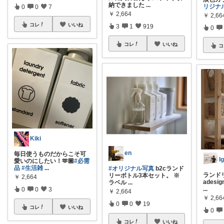
納できました
...
リジナ
0
0
7
￥
2,664
￥
2,66
コレ
いいね
3
1
919
0
コレ
いいね
コ
Kiki
en
毎日使うものだからこそ可
愛いのにしたい！🫶🏼
#必需
品
#生活雑
...
#オリジナル写真
b2cランド
ランドリ
リーボトル3本セット。 ※
￥
2,664
ades
ラベル
...
...
0
0
3
￥
2,664
￥
2,66
0
0
19
コレ
いいね
0
コレ
いいね