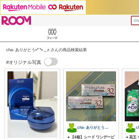
ROOM
ch
Feed
cha- ありがとう•*¨*•.¸¸♬︎さんの商品検索結果
#オリジナル写真
cha- ありがとう•*¨*•.¸¸♬︎
⭐︎ 【4箱】シード ワンデーピ
⭐︎ 花