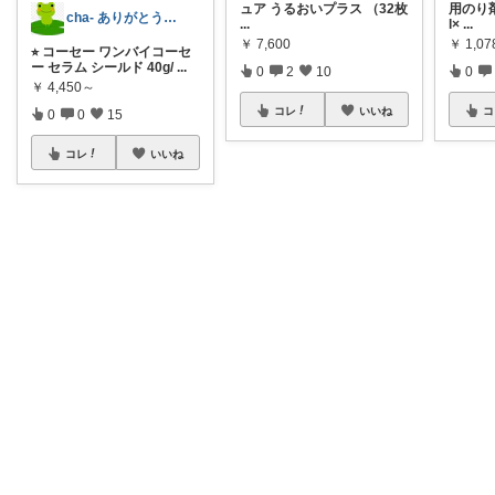
ュア うるおいプラス （32枚
用のり
cha- ありがとう•*¨*•.¸¸♬︎
...
l×
...
￥
7,600
￥
1,07
⭐︎ コーセー ワンバイコーセ
ー セラム シールド 40g/
...
0
2
10
0
￥
4,450～
コレ
いいね
コ
0
0
15
コレ
いいね