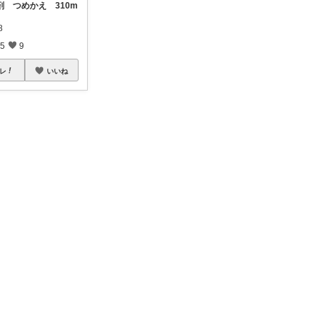
剤 つめかえ 310m
8
5
9
レ
いいね