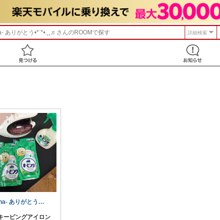
a- ありがとう•*¨*•.¸¸♬︎
さんのROOMで探す
詳細検索
見つける
cha- ありがとう•*¨*•.¸¸♬︎
王 キーピングアイロン