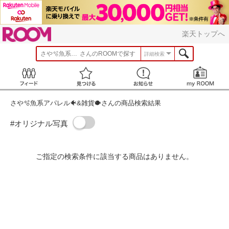
ROOM
楽天トップへ
さや🫧魚系アパレル🐠&雑貨🐡
さんのROOMで探す
詳細検索
Feed
見つける
お知らせ
さや🫧魚系アパレル🐠&雑貨🐡さんの商品検索結果
#オリジナル写真
ご指定の検索条件に該当する商品はありません。