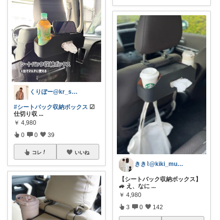
くりぼー@kr_simple_life
#シートバック収納ボックス
☑︎
仕切り収
...
￥
4,980
0
0
39
コレ
いいね
きき⌇@kiki_mum_
【シートバック収納ボックス】
🚙 え、なに
...
￥
4,980
3
0
142