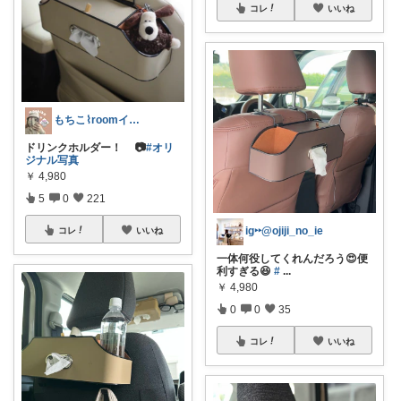
コレ
いいね
もちこ⌇roomインフルエンサー
ドリンクホルダー！ 📷
#オリ
ジナル写真
￥
4,980
5
0
221
ig‣‣@ojiji_no_ie
コレ
いいね
一体何役してくれんだろう😍便
利すぎる😆
#
...
￥
4,980
0
0
35
コレ
いいね