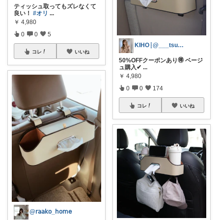
ティッシュ取ってもズレなくて
良い！
#オリ
...
￥
4,980
0
0
5
KIHO┊@___tsumu.m6
コレ
いいね
50%OFFクーポンあり🉐 ベージ
ュ購入✔
...
￥
4,980
0
0
174
コレ
いいね
@𝗋𝖺𝖺𝗄𝗈_𝗁𝗈𝗆𝖾