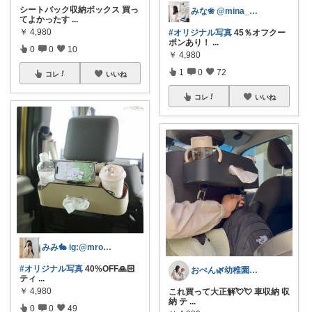
シートバック収納ボックス 買っ
みな❀ @mina__room
てよかったす
...
￥
4,980
#オリジナル写真
45％オフクー
ポンあり！
...
0
0
10
￥
4,980
1
0
72
コレ
いいね
コレ
いいね
みみ🐇 ig:@mroomi___
#オリジナル写真
40%OFF🙏🏻
おぺん🌿幼稚園の先生ママセレクト
ティ
...
￥
4,980
これ買って大正解💘💘 車収納 収
納 テ
...
0
0
49