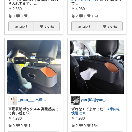
き入れてます。
...
て
...
￥
2,880～
￥
4,980
0
0
8
2
1
169
コレ
いいね
コレ
いいね
_𝘆𝘂.𝘂___ 出産準備🥚
yan (IG/@yan___5)
車用収納ボックス🚗 高級感あっ
ずれなくてよかった！
#車内を
て良い感じ♡
...
快適に
#
...
￥
4,980
￥
4,980
0
0
1
2
0
154