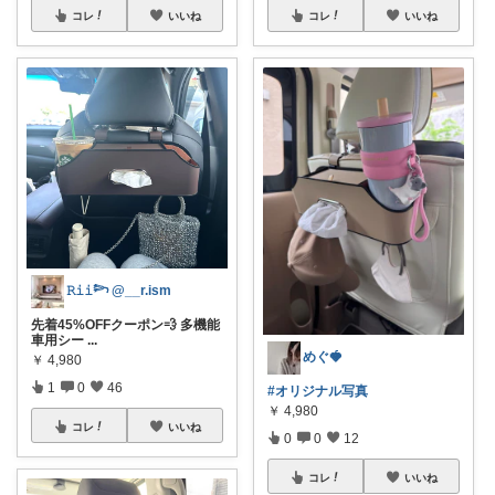
コレ
いいね
コレ
いいね
𝚁𝚒𝚒𓆸 @__r.ism
先着45%OFFクーポン💨 多機能
車用シー
...
めぐ🍓
￥
4,980
1
0
46
#オリジナル写真
￥
4,980
コレ
いいね
0
0
12
コレ
いいね