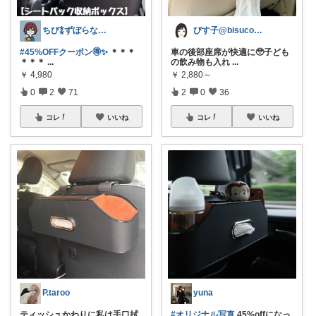
ちび⁑ずぼらなワーママ＊生活雑貨
びす子@bisucoco1
#45%OFFクーポン🉐✨
＊＊＊
車の後部座席が快適に🥹子ども
＊＊＊
...
の飲み物も入れ
...
￥
4,980
￥
2,880～
0
2
71
2
0
36
コレ
いいね
コレ
いいね
P.taroo
yuna
ティッシュかわりに私は手口拭
#オリジナル写真
45%offになっ