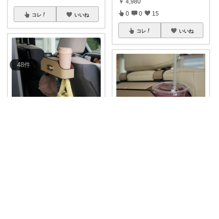
￥
4,980
0
0
15
コレ
いいね
コレ
いいね
48
件
ちる🐏 - @chiru.room -
開始2時間
#50%off
収納ボック
ララ⌇ 便利グッズとモノトーン𓅸
ス
...
￥
4,980
【41%OFFクーポン】2箇所も
ジュース置
...
1
0
65
￥
4,980
0
0
54
コレ
いいね
コレ
いいね