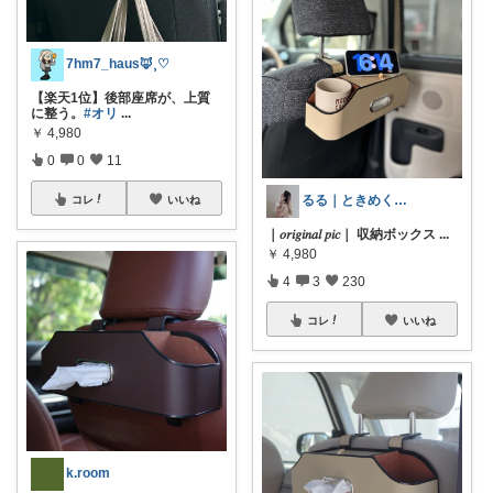
7hm7_haus‪🦊⸒♡
【楽天1位】後部座席が、上質
に整う。
#オリ
...
￥
4,980
0
0
11
るる｜ときめくモノを探すひと♥︎ˊ˗
コレ
いいね
｜𝑜𝑟𝑖𝑔𝑖𝑛𝑎𝑙 𝑝𝑖𝑐｜ 収納ボックス
...
￥
4,980
4
3
230
コレ
いいね
k.room