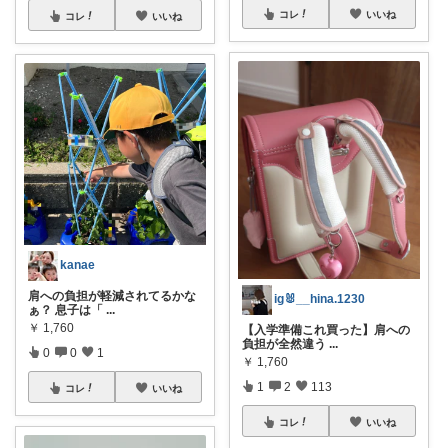
コレ
いいね
コレ
いいね
kanae
肩への負担が軽減されてるかな
ig🐰__hina.1230
ぁ？ 息子は「
...
￥
1,760
【入学準備これ買った】肩への
負担が全然違う
...
0
0
1
￥
1,760
1
2
113
コレ
いいね
コレ
いいね