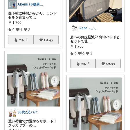
Akemi / 6歳男の子ママ
登下校に時間がかかり、ランド
セルを背負って
...
￥
1,760
kana 𓂃◌𓈒
0
1
2
肩への負担軽減🤍 背中パッドと
コレ
いいね
セットで使
...
￥
1,760
0
0
1
コレ
いいね
30代2児パパ
重い荷物での通学をサポート！
クッカヤプーの
...