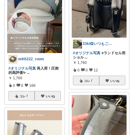
33ki😋いつもご購入感謝です⭐️
#オリジナル写真
⭐️ランドセル用
ショル
...
mih5222_room
￥
1,760
#オリジナル写真
再入荷！圧倒
0
0
12
的高評価✨
...
￥
1,760
コレ
いいね
0
0
166
コレ
いいね