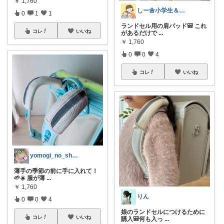
￥
1,760
しー🌼小学生＆幼稚園児ママ
0
1
1
ランドセル用の肩パッド🎒 これ
コレ
いいね
があるだけで
...
￥
1,760
0
0
4
コレ
いいね
yomogi_no_shunou
薄手の季節の前に手に入れて！
🌱☀️ 服が薄
...
￥
1,760
りん
0
0
4
娘のランドセルにつけるために
コレ
いいね
購入🎒何も入っ
...