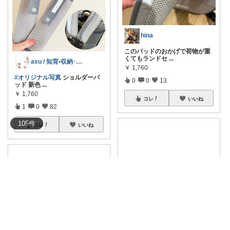
hina
このパッドのおかげで荷物が重
くてもランドセ
...
asu / 知育•収納･ﾌｧｯｼｮﾝ♪
￥
1,760
#オリジナル写真
ショルダーパ
0
0
13
ッド 新色
...
￥
1,760
コレ
いいね
1
0
82
105
件
コレ
いいね
プーチママ☆