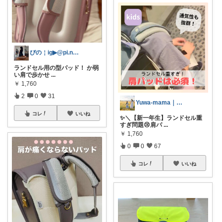
ぴの￤ig▶︎@pi.no_living
ランドセル用の型パッド！ か弱
い肩で歩かせ
...
￥
1,760
2
0
31
Yuwa-mama｜家事を楽にする愛用品
コレ
いいね
✨＼【新一年生】ランドセル重
すぎ問題😢肩パ
...
￥
1,760
0
0
67
コレ
いいね