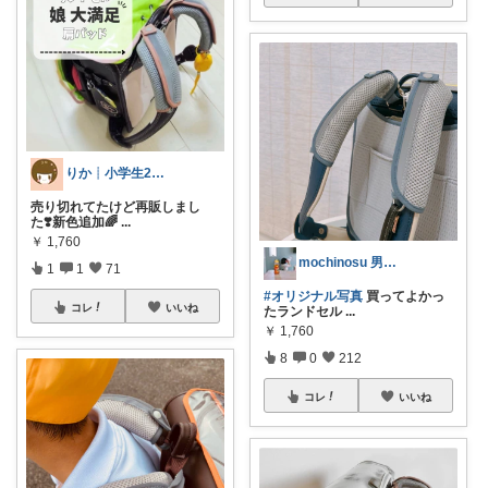
りか┊小学生2人4人家族2LDK暮らし
売り切れてたけど再販しまし
た❣️新色追加🌈
...
￥
1,760
mochinosu 男の子ふたり育児
1
1
71
#オリジナル写真
買ってよかっ
コレ
いいね
たランドセル
...
￥
1,760
8
0
212
コレ
いいね