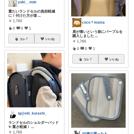
yuki__noie
重たいランドセルの負担軽減
に！付けた方が楽
...
￥
1,760
coco＊mama
0
0
1
肩が痛いという娘にパープルを
購入しました
...
コレ
いいね
￥
1,760
0
0
1
コレ
いいね
ig@ebi_kurashi_
ランドセルのショルダーパッド
✨ 重さ軽減！
...
￥
1,760
40歳の買ったもの🐈‍⬛