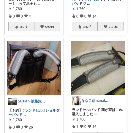
ー！」って息子も
...
パッド♡
...
￥
1,760
￥
1,760
0
0
4
0
0
14
コレ
いいね
コレ
いいね
ななこ@nanako_mum
Susie〜淡路旅行🚕参戦🏃～
ランドセルパッド 我が家はこれ
【予約】
#ランドセル
#ショルダ
購入しました
...
ーパッド
...
￥
1,760
￥
1,760
1
0
16
0
3
26