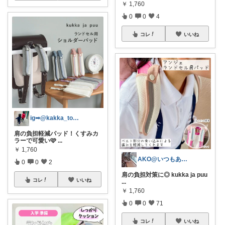
￥
1,760
0
0
4
コレ
いいね
ig➟@kakka_to_odekake
肩の負担軽減パッド！くすみカ
ラーで可愛い🩷
...
￥
1,760
AKO@いつもありがとう🐾໊¨̮✩︎
0
0
2
肩の負担対策に◎ kukka ja puu
コレ
いいね
...
￥
1,760
0
0
71
コレ
いいね