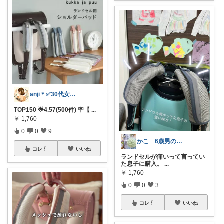
anji＊✅30代女性売上ランキング🏆
TOP150 🌟4.57(500件) 🪧【
...
￥
1,760
0
0
9
かこ 6歳男の子、4歳女の子ママ
コレ
いいね
ランドセルが痛いって言ってい
た息子に購入。
...
￥
1,760
0
0
3
コレ
いいね