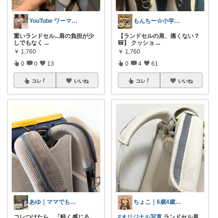
YouTube ワーママかおちゃんち。
もんちー☆小学生3児ママ☆
重いランドセル...肩の負担が少
【ランドセルの肩、痛くない？
しでもなく
...
🎒】 クッショ
...
￥
1,760
￥
1,760
0
0
13
0
4
61
コレ
いいね
コレ
いいね
あゆ｜ママでもラクする暮らしを
ちょこ｜6歳4歳ママ👧🏻👦🏻
コレつけたら、「軽く感じる
#オリジナル写真
ランドセル肩