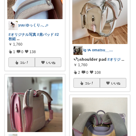
yuu ゆっくり𓂃 𓈒𓏸
#オリジナル写真
#肩パッド
#2
枚組
...
￥
1,760
ig ᝰ omatsu______.ie
1
0
138
५🏷️𝘀𝗵𝗼𝘂𝗹𝗱𝗲𝗿 𝗽𝗮𝗱
#オリジ
...
コレ
いいね
￥
1,760
2
0
108
コレ
いいね