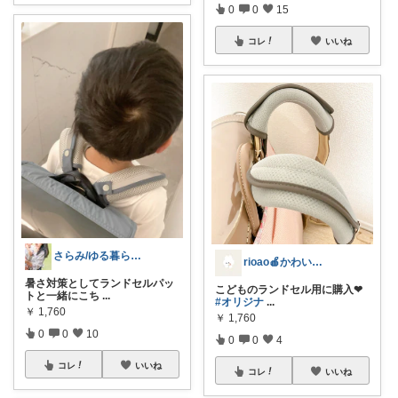
0
0
15
コレ
いいね
さらみ/ゆる暮らしママ
rioao🍎かわいい子育て🍏
暑さ対策としてランドセルパッ
こどものランドセル用に購入❤︎
トと一緒にこち
...
#オリジナ
...
￥
1,760
￥
1,760
0
0
10
0
0
4
コレ
いいね
コレ
いいね