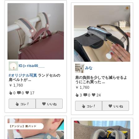
IG ▷ risa46___
みな
#オリジナル写真
ランドセルの
肩の負担を少しでも減らせるよ
肩ベルトが
...
うにこれ買った
...
￥
1,760
￥
1,760
0
0
17
3
0
24
コレ
いいね
コレ
いいね