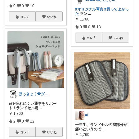
0
0
10
#オリジナル写真
#買ってよかっ
た
ラン
...
コレ
いいね
￥
1,760
0
0
13
コレ
いいね
ほっきょく💎ダイヤモンド会員💎
🎒✨疲れにくい通学をサポー
ト！ランドセル肩
...
￥
1,760
ai
2
0
12
一年生、ランドセルの肩部分が
痛いというので
...
コレ
いいね
￥
1,760