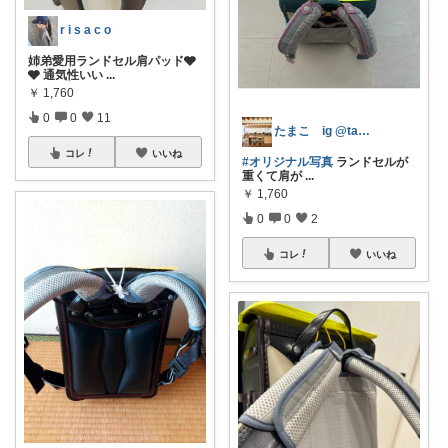
r i s a c o
姉弟愛用ランドセル肩パッド🩶
🩶 通気性いい
...
￥
1,760
0
0
11
たまこ ig @tamaco.home
コレ
いいね
#オリジナル写真
ランドセルが
重くて肩が
...
￥
1,760
0
0
2
コレ
いいね