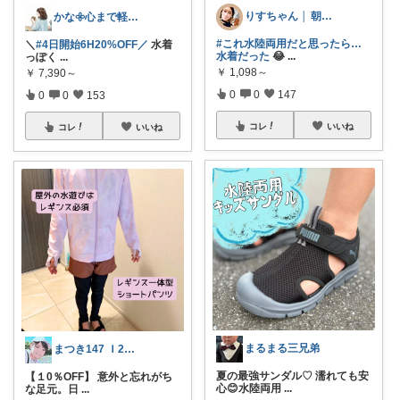
りすちゃん │ 朝コレ
かな𖧷心まで軽くなる暮らしの記録🌿
#これ水陸両用だと思ったら…
＼
#4日開始6H20%OFF／
水着
水着だった
😂
...
っぽく
...
￥
1,098～
￥
7,390～
0
0
147
0
0
153
コレ
いいね
コレ
いいね
まるまる三兄弟
まつき147 Ｉ2児ママ脱転勤族ぐらし
夏の最強サンダル♡ 濡れても安
【１0％OFF】 意外と忘れがち
心😊水陸両用
...
な足元。日
...