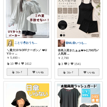
ことり🐣おうち時間快適＆UV対策
🦋ML🦋いつもありがとう💓
＼最大10％OFFクーポン／ ❤️U
🦋再入荷きたぁぁ❤️➤2,790円✅
Vカッ
...
人気商
...
￥
5,490～
￥
2,790
10
4
1612
3
2
1541
コレ
いいね
コレ
いいね