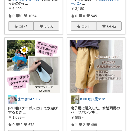
ったの?っ
...
ーポン
...
￥
6,490～
￥
3,180
0
0
1054
0
0
545
コレ
いいね
コレ
いいね
まつき147 Ｉ2児ママ脱転勤族ぐらし
KIHO@2児ママ（👧小5👦小3）
[P10倍+クーポン]ガチで水遊び
息子用に購入した、水陸両用の
するとき
...
ハーフパンツ❁
...
￥
1,699～
￥
898～
0
2
678
1
2
499