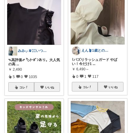
えん🪴1歳との暮らし
みみぃ♛👯‍♀️いつもありがとう🎪
⌇ バズりラッシュガード やば
⳹高評価⳼ 🏷️ｸｰﾎﾟﾝあり。大人気
い！今だけ1
...
の高
...
￥
6,490～
￥
2,490
0
1
117
5
0
1035
コレ
いいね
コレ
いいね