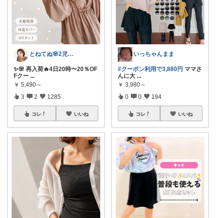
とねてぬ🌸2児ママ✿毎日をラク&快適に
いっちゃんまま
✨🌸 再入荷🔥4日20時〜20％OF
#クーポン利用で3,880円
ママさ
Fクー
...
んに大
...
￥
5,490～
￥
3,980～
3
2
1285
0
0
194
コレ
いいね
コレ
いいね