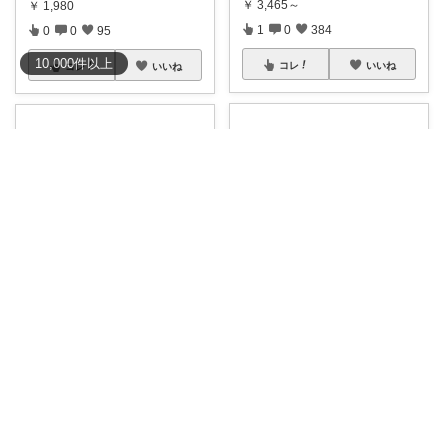
￥
3,465～
￥
1,980
1
0
384
0
0
95
10,000
件
以上
コレ
いいね
コレ
いいね
𝑝𝑎𝑡𝑜𖧷アラフォーライフ
えーこママꕥ子供達と夏を楽しむぞ☀️
#クーポンあり
ラッシュガード5
＼期間限定価格❣️／ 🌿ウォータ
点セット𓂃
...
ーシューズ
...
￥
3,980～
￥
1,964～
0
2
119
2
3
975
コレ
いいね
コレ
いいね