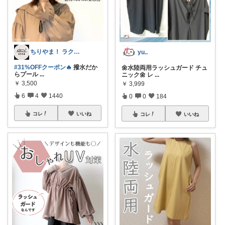
ちりやま！ ラク×便利グッズ🫧
yu..
#31%OFFクーポン🔥
撥水だか
🌼水陸両用ラッシュガード チュ
らプール
...
ニック🌼 レ
...
￥
3,500
￥
3,999
6
4
1440
0
0
184
コレ
いいね
コレ
いいね