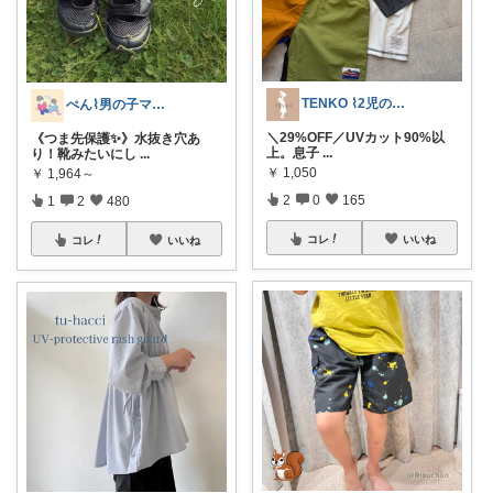
TENKO ⌇2児のママ＊暮らしを便利に
ぺん⌇男の子ママの暮らしと推し
＼29%OFF／UVカット90%以
《つま先保護✨》水抜き穴あ
上。息子
...
り！靴みたいにし
...
￥
1,050
￥
1,964～
2
0
165
1
2
480
コレ
いいね
コレ
いいね