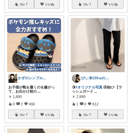
コレ
いいね
コレ
いいね
かずのシンプル生活｜一生モノに出会う場所
ぴぃ🍋150㎝の心地いい暮らし🧺ˊ˗
お子様が靴を履くのを嫌がっ
🍋
#オリジナル写真
④枚👉【ラ
て、お出かけ前の
...
ッシュガード
...
￥
1,890
￥
2,999
0
2
490
1
0
912
コレ
いいね
コレ
いいね