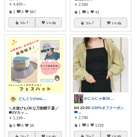
￥
4,450～
￥
2,580
1
0
967
1
1
42
コレ
いいね
コレ
いいね
かにゃにゃ🌼2kids mama
どんぐりのmama☆子育てグッズ
8/4 20:00~
#20%オフクーポン
＼水遊びもOKな万能帽子🏖️／
🎟
...
✽UVカッ
...
￥
2,790
￥
1,199～
1
0
1150
0
0
38
コレ
いいね
コレ
いいね