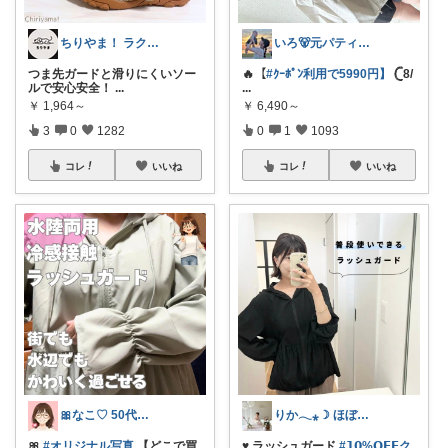
ちりやま！ ラク×便利グッズ🫧
いろ🐻元パティシエ🍫
つま先ガードと滑りにくいソー
🔥【
#ｸｰﾎﾟﾝ利用で5990円】
𓊆8/
ルで安心安全！
...
...
￥
1,964～
￥
6,490～
3
0
1282
0
1
1093
コレ
いいね
コレ
いいね
🎀なこ♡︎ 50代主婦の"買って正解"
りか𓂃⁎☽ ほぼオリ写
🎀
#オリジナル写真
【どこで買
♥ ラッシュガード
#𝟭𝟬%𝗢𝗙𝗙ク