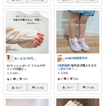
aoi🌼3姉弟育児中
あいまる⌇30代ワーママの暮らしと育児
#送料無料
毎年必ず購入するサ
✰⌇ラッシュガード フリルデザ
ンダルです！
...
インで日焼け
...
￥
2,985
￥
6,490～
0
2
265
0
1
767
コレ
いいね
コレ
いいね