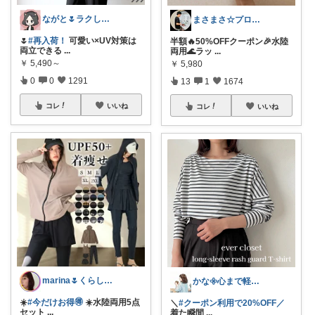
ながと🌷ラクしてときめく暮らし
まさまさ☆プロフも見てね✨
🌷
#再入荷！
可愛い×UV対策は
半額🔥50%OFFクーポン🎉水陸
両立できる
...
両用🌊ラッ
...
￥
5,490～
￥
5,980
0
0
1291
13
1
1674
コレ
いいね
コレ
いいね
marina🌷くらしとおしゃれ🏠💄
かな𖧷心まで軽くなる暮らしの記録🌿
☀️
#今だけお得🉐
☀️水陸両用5点
＼
#クーポン利用で20%OFF／
セット
...
着た瞬間
...