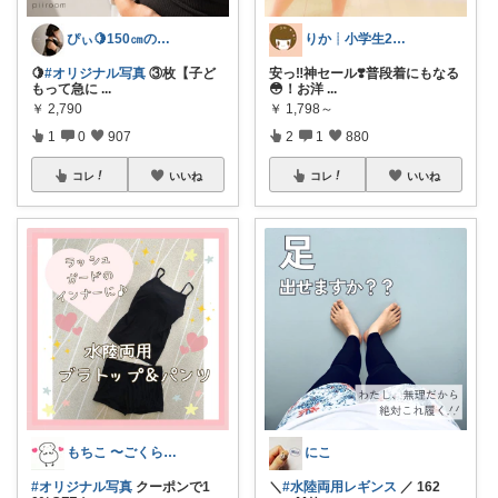
ぴぃ🍋150㎝の心地いい暮らし🧺ˊ˗
りか┊小学生2人4人家族2LDK暮らし
🍋
#オリジナル写真
③枚【子ど
安っ‼️神セール❣️普段着にもなる
もって急に
...
😳！お洋
...
￥
2,790
￥
1,798～
1
0
907
2
1
880
コレ
いいね
コレ
いいね
もちこ 〜ごくらく＆かわいい生活♪
にこ
#オリジナル写真
クーポンで1
＼
#水陸両用レギンス
／ 162