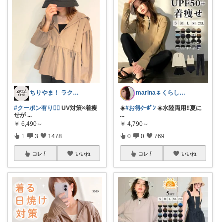
ちりやま！ ラク×便利グッズ🫧
marina🌷くらしとおしゃれ🏠💄
#クーポン有り❤️‍🔥
UV対策×着痩
☀️
#お得ｸｰﾎﾟﾝ
☀️水陸両用‼️夏に
せが
...
...
￥
6,490～
￥
4,790～
1
3
1478
0
0
769
コレ
いいね
コレ
いいね