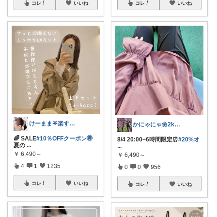
コレ
いいね
コレ
いいね
けーまま𖤐楽する家づくり☀︎*.｡
かにゃにゃ🌼2kids mama
🌈 SALE
#10％OFFクーポン🉐
8/4 20:00~6時間限定⏰
#20%オ
夏の
...
...
￥
6,490～
￥
6,490～
4
1
1235
0
0
956
コレ
いいね
コレ
いいね