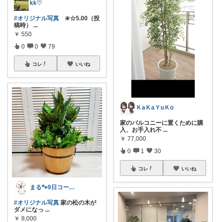
kk♡
#オリジナル写真
❇️☆5.00（投
稿時）
...
￥
550
0
0
79
コレ
いいね
ＫaＫaＹuＫo
家のバルコニーに置くために購
入、お手入れ不
...
￥
77,000
0
1
30
コレ
いいね
まる🐾9日コーデUP♡いつも感謝✽
#オリジナル写真
家の松の木が
ダメになっ
...
￥
8,000