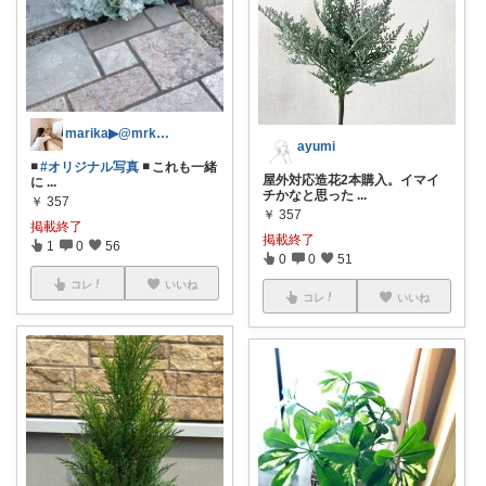
marika▶︎@mrk_home100
ayumi
◾️
#オリジナル写真
◾️ これも一緒
屋外対応造花2本購入。イマイ
に
...
チかなと思った
...
￥
357
￥
357
掲載終了
掲載終了
1
0
56
0
0
51
コレ
いいね
コレ
いいね