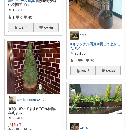
#オリジナル写真
日照時間が短
い玄関アプロ
...
￥
13,750
1
0
40
コレ
いいね
ema
#オリジナル写真
#買ってよかっ
た
#フェ
...
￥
26,180
0
0
20
コレ
いいね
ami's room いいね感謝です♥️
玄関に置いてます(*ﾟ∀ﾟ*)本物に
みえま
...
￥
26,400
掲載終了
Leifa
0
1
19