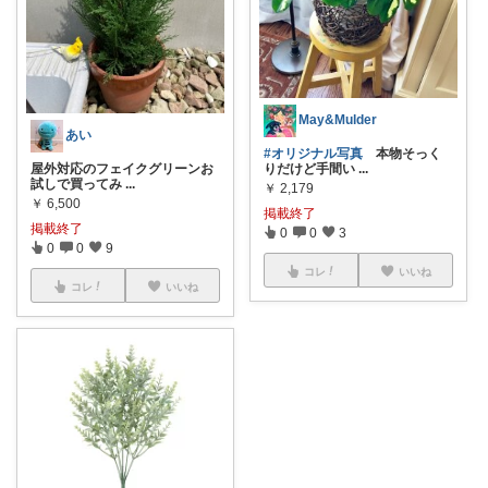
May&Mulder
あい
#オリジナル写真
本物そっく
屋外対応のフェイクグリーンお
りだけど手間い
...
試しで買ってみ
...
￥
2,179
￥
6,500
掲載終了
掲載終了
0
0
3
0
0
9
コレ
いいね
コレ
いいね