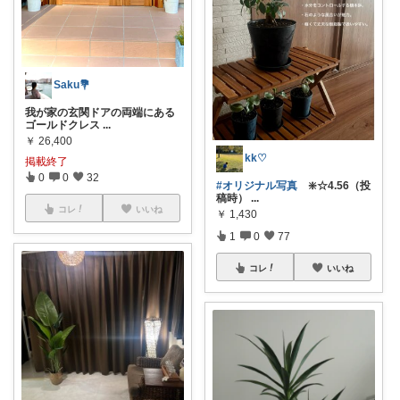
Saku💐
我が家の玄関ドアの両端にある
ゴールドクレス
...
￥
26,400
kk♡
掲載終了
0
0
32
#オリジナル写真
❇️☆4.56（投
稿時）
...
コレ
いいね
￥
1,430
1
0
77
コレ
いいね