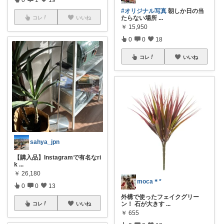
#オリジナル写真
朝しか日の当
たらない場所
...
コレ
いいね
￥
15,950
0
0
18
コレ
いいね
sahya_jpn
【購入品】Instagramで有名なri
k
...
￥
26,180
moca＊*
0
0
13
外構で使ったフェイクグリー
ン！ 石が大きす
...
コレ
いいね
￥
655