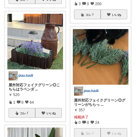
3
0
200
コレ
いいね
puu.tuuli
屋外対応フェイクグリーン◎こ
ちらはラベンダ
...
puu.tuuli
￥
520
屋外対応フェイクグリーン◎グ
1
0
64
リーンがちらっ
...
￥
357
コレ
いいね
掲載終了
0
0
24
コレ
いいね