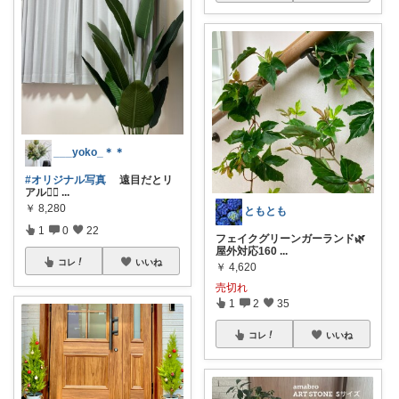
___yoko_＊＊
#オリジナル写真
遠目だとリ
アル🙆‍♀️
...
￥
8,280
ともとも
1
0
22
フェイクグリーンガーランド🌿
屋外対応160
...
コレ
いいね
￥
4,620
売切れ
1
2
35
コレ
いいね