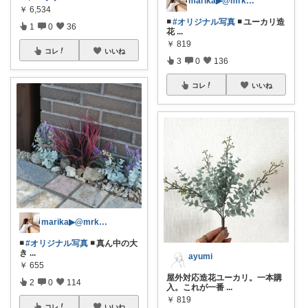
marika▶︎@mrk_home100
￥
6,534
◾️
#オリジナル写真
◾️ ユーカリ造
1
0
36
花
...
￥
819
コレ
いいね
3
0
136
コレ
いいね
marika▶︎@mrk_home100
◾️
#オリジナル写真
◾️ 真ん中の大
き
...
ayumi
￥
655
屋外対応造花ユーカリ。一本購
2
0
114
入。これが一番
...
￥
819
コレ
いいね