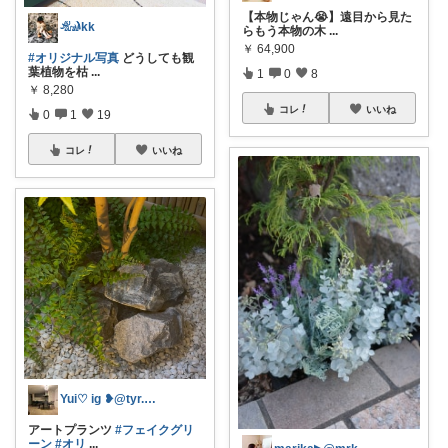
【本物じゃん😭】遠目から見た
𓃰kk
らもう本物の木
...
￥
64,900
#オリジナル写真
どうしても観
葉植物を枯
...
1
0
8
￥
8,280
コレ
いいね
0
1
19
コレ
いいね
Yui♡ ig ❥︎@tyr.home
アートプランツ
#フェイクグリ
ーン
#オリ
...