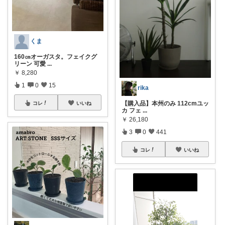
くま
160㎝オーガスタ。フェイクグ
リーン 可愛
...
￥
8,280
1
0
15
rika
【購入品】本州のみ 112cmユッ
コレ
いいね
カ フェ
...
￥
26,180
3
0
441
コレ
いいね