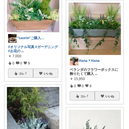
*saorin*ご購入感謝です❤︎
#オリジナル写真
#ガーデニング
#お花の
...
￥
7,000
Hana＊Hana
0
0
9
ベランダのフラワーボックスに
飾りたくて購入
...
コレ
いいね
￥
15,950
0
0
8
コレ
いいね