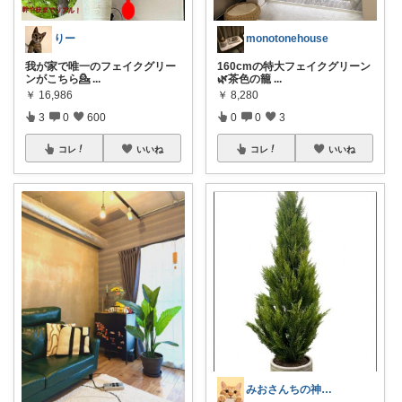
りー
monotonehouse
我が家で唯一のフェイクグリー
160cmの特大フェイクグリーン
ンがこちら💁‍
...
🌿茶色の籠
...
￥
16,986
￥
8,280
3
0
600
0
0
3
コレ
いいね
コレ
いいね
みおさんちの神😇✨グッズ集🏠