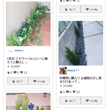
0
0
12
コレ
いいね
ᴹᴼᴹᴼᴷᴼ
#造花
フラワーバルコニーに飾
ろうと購入し
...
￥
15,950
moca＊*
0
0
11
外構用に購入♡ お値段が少し張
るだけあって
...
コレ
いいね
￥
16,986
0
0
10
コレ
いいね