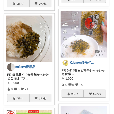
コレ
いいね
K.lemon🍋モダン+家事楽+🐶
mi⌇olの愛用品
PR ｸｰﾎﾟﾝ有🔥ピリ辛シャキシャ
キ食感
...
PR 毎日暑くて食欲無かったけ
どこれはパク
...
￥
1,000
￥
1,000
0
0
15
0
0
21
コレ
いいね
コレ
いいね