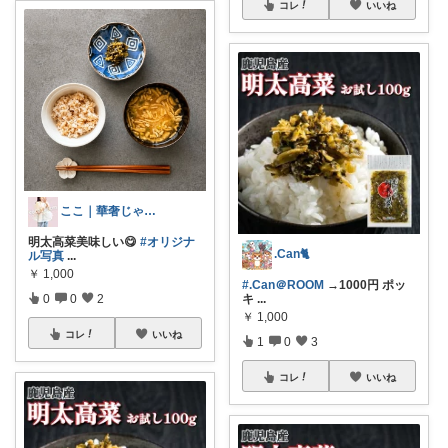
コレ
いいね
ここ｜華奢じゃない低身長の着痩せ服選び
明太高菜美味しい😋
#オリジナ
.Can🐈
ル写真
...
￥
1,000
#.Can＠ROOM
→1000円 ポッ
0
0
2
キ
...
￥
1,000
コレ
いいね
1
0
3
コレ
いいね