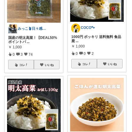
COCO🐾
みっこ🪴日々感謝🌷いいね上限🙏
1000円 ポッキリ 送料無料 食品
国産の明太高菜！【DEAL50%
鹿
...
ポイントバ
...
￥
1,000
￥
1,000
0
0
2
0
3
74
コレ
いいね
コレ
いいね