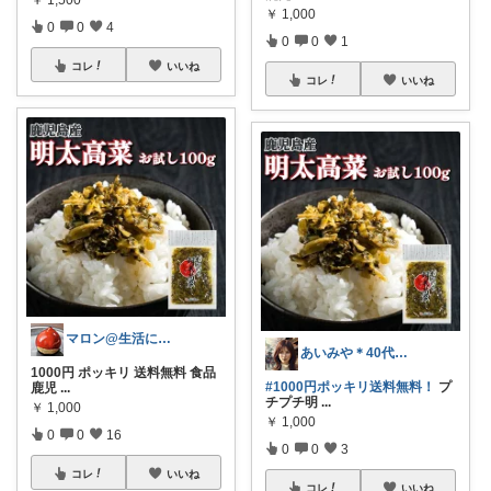
￥
1,500
￥
1,000
0
0
4
0
0
1
コレ
いいね
コレ
いいね
マロン@生活に彩を＋
あいみや＊40代🌷くらしを楽しむ
1000円 ポッキリ 送料無料 食品
#1000円ポッキリ送料無料！
プ
鹿児
...
チプチ明
...
￥
1,000
￥
1,000
0
0
16
0
0
3
コレ
いいね
コレ
いいね