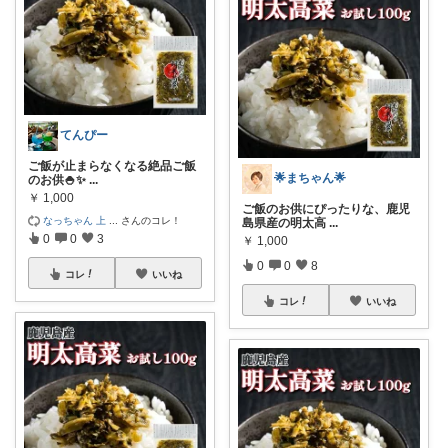
てんぴー
ご飯が止まらなくなる絶品ご飯
🌟まちゃん🌟
のお供🍚✨
...
￥
1,000
ご飯のお供にぴったりな、鹿児
なっちゃん 上
...
さんのコレ！
島県産の明太高
...
0
0
3
￥
1,000
0
0
8
コレ
いいね
コレ
いいね