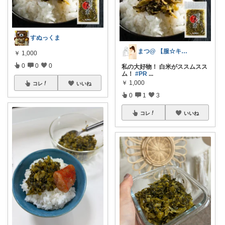
すぬっくま
まつ@ 【服☆キッズ☆インテリア】
￥
1,000
0
0
0
私の大好物！ 白米がススムスス
ム！
#PR
...
￥
1,000
コレ
いいね
0
1
3
コレ
いいね