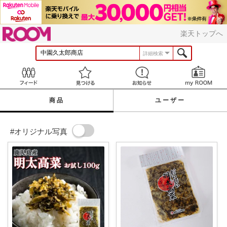
ROOM
楽天トップへ
詳細検索
Feed
見つける
お知らせ
商品
ユーザー
#オリジナル写真