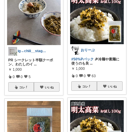
おりーぶ
ig→chiii__stagram
#50%Pバック
🎉冷麺や素麺に
PR シークレット半額クーポ
使うのも良
...
ン、わたしのイ
...
￥
1,000
￥
1,000
0
0
63
0
0
5
コレ
いいね
コレ
いいね