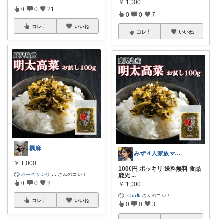
￥
1,000
0
0
21
0
0
7
コレ
いいね
コレ
いいね
楓麻
みず４人家族ママ★３０代子育て奮闘中🙆
￥
1,000
1000円 ポッキリ 送料無料 食品
みー🌱サンリ
...
さんのコレ！
鹿児
...
0
0
2
￥
1,000
.Can🐈
さんのコレ！
コレ
いいね
0
0
3