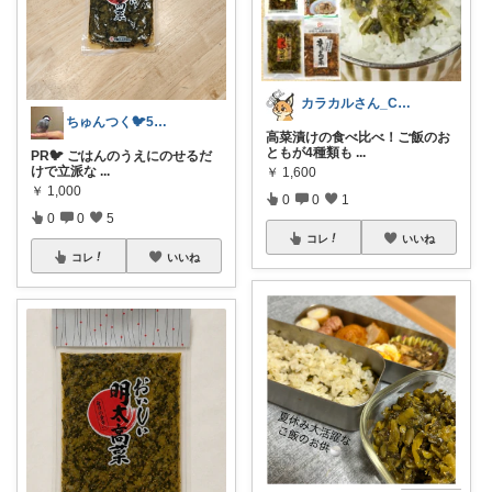
カラカルさん_CRCL😺朝コレ4時
ちゅんつく🐦5歳3歳娘の母🩷
高菜漬けの食べ比べ！ご飯のお
ともが4種類も
...
PR🐦️ ごはんのうえにのせるだ
けで立派な
...
￥
1,600
￥
1,000
0
0
1
0
0
5
コレ
いいね
コレ
いいね