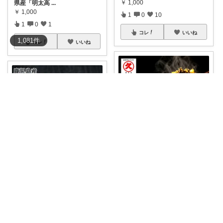
￥
1,000
県産「明太高
...
￥
1,000
1
0
10
1
0
1
コレ
いいね
1,081
件
コレ
いいね
ゆう
Chicochoco🍀有難うございます
中園久太郎商店さんの「ピリ辛
高菜油炒め」は
...
美味しくて家族にも好評です リ
￥
1,000
ピしようと思
...
￥
1,000
0
0
5
0
0
7
コレ
いいね