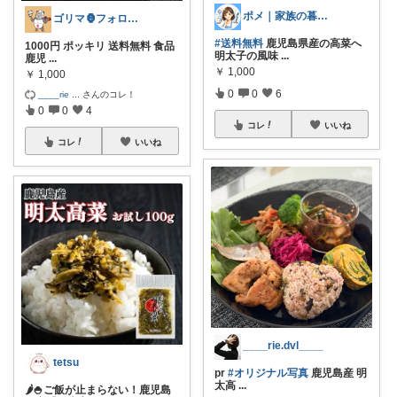
ポメ｜家族の暮らしを少しラクに
ゴリマ🦍フォロワーさん経由します🦾
#送料無料
鹿児島県産の高菜へ
1000円 ポッキリ 送料無料 食品
明太子の風味
...
鹿児
...
￥
1,000
￥
1,000
0
0
6
____rie
...
さんのコレ！
0
0
4
コレ
いいね
コレ
いいね
____rie.dvl____
tetsu
pr
#オリジナル写真
鹿児島産 明
太高
...
🌶️🍚ご飯が止まらない！鹿児島