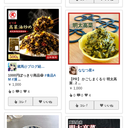
蔵馬@ブログ経由だと商品探しが楽です😊
ななつ星⭐️
1000円ぽっきり商品😆
#食品A
【PR】 かごしまくるり 明太高
M
#漬
...
菜 . 2
...
￥
1,000
￥
1,000
0
0
4
0
0
4
コレ
いいね
コレ
いいね