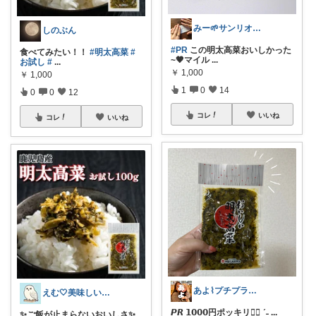
みー🌱サンリオ好き2boysママ
しのぶん
#PR
この明太高菜おいしかった
食べてみたい！！
#明太高菜
#
~🤎マイル
...
お試し
#
...
￥
1,000
￥
1,000
1
0
14
0
0
12
コレ
いいね
コレ
いいね
あよ⌇プチプラ大好き男の子ママ♥
えむ🤍美味しいもの
𝙋𝙍 𝟭𝟬𝟬𝟬円ポッキリ☝🏻ˎˊ˗
...
✨ご飯が止まらないおいしさ✨