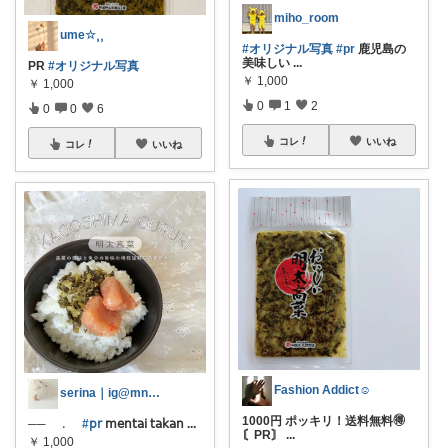
miho_room
ume☆⸒⸒
#オリジナル写真
#pr
鹿児島の
美味しい
...
PR
#オリジナル写真
￥
1,000
￥
1,000
0
1
2
0
0
6
コレ
いいね
コレ
いいね
Fashion Addict☺︎
serina｜ig@mn.cloud__
1000円 ポッキリ！送料無料🉐
── ﹒
#𝗉𝗋
𝗆𝖾𝗇𝗍𝖺𝗂 𝗍𝖺𝗄𝖺𝗇
...
〘PR〙
...
￥
1,000