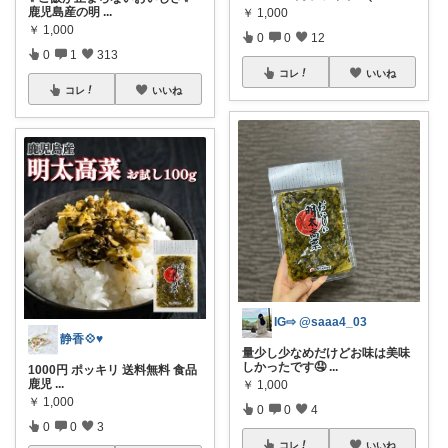
鹿児島産の明
...
￥
1,000
￥
1,000
0
0
12
0
1
313
コレ
いいね
コレ
いいね
IG⇨ @saaa4_03
静香💠♥️
量少し少なめだけどお味は美味
しかったです🤤
...
1000円 ポッキリ 送料無料 食品
鹿児
...
￥
1,000
￥
1,000
0
0
4
0
0
3
コレ
いいね