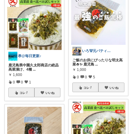
いろ🐻元パティシエ🍫
孝@毎日更新♪
ご飯のお供にぴったりな明太高
菜🍚✨ 鹿児島
...
鹿児島県中園久太郎商店の絶品
高菜漬け、4種
...
￥
1,000
￥
1,600
0
0
5
0
0
1
コレ
いいね
コレ
いいね