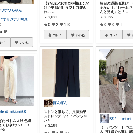
【SALE／20%OFF🛍️はくだ
毎日の通勤服選び、
けで美脚が叶う🤍】万能き
まない！これ一本で
ホワホワちゃん
れい
...
んと見え」と「
...
￥
3,832
￥
3,199
】
#オリジナル写真
0
2
110
0
0
1
0
0
1
コレ
いいね
コレ
レ
いいね
ぽんぽん
G ▶︎ @miki.mii88
ストンと落ちて、足長効果‼️
ストレッチ ワイドパンツ✨
IG@__neinei_
シャ
...
ぎたボトムス🥺 色違
えておきたい！！！
￥
3,199
【 パンツ 】 ウ
べる
...
ムで妊婦でも楽に履
0
4
100