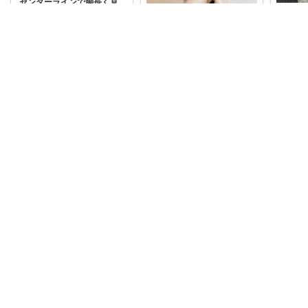
センターラインで脚長く見
えて洗濯してもシワが気に
ならない。こー
...
￥
3,199
【セン
ンツ】
0
0
3
ュ、ブ
￥
3,19
コレ
いいね
2
シンプルアクセサリー🌙🫧しずく
コ
裏起毛、通年タイプ、どち
らも愛用しています♡ 着用
画像は裏起毛
...
￥
3,199
0
1
35
コレ
いいね
21131111_m ←IG
ダークエンジェル レビュー
良さそうだったから購入！

✨ ブラッ
...
￥
3,199
✨🔥
ワイド🔥
0
0
16
ト起
...