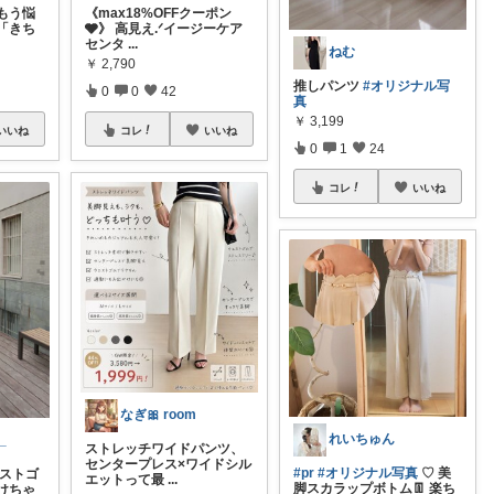
もう悩
《max18%OFFクーポン
「きち
🩶》 高見え.ᐟイージーケア
センタ
...
ねむ
￥
2,790
推しパンツ
#オリジナル写
0
0
42
真
￥
3,199
いいね
コレ
いいね
0
1
24
コレ
いいね
なぎ🎀 room
れいちゅん
_
ストレッチワイドパンツ、
センタープレス×ワイドシル
#pr
#オリジナル写真
♡ 美
エストゴ
エットって最
...
脚スカラップボトム👖 楽ち
けちゃ