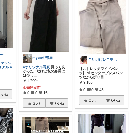
china IG☞@m.k.r.s0u0
myueの部屋
こいけけいこ💛いつもありがとう💛
ファッシ
#オリジナル写真
買って良
ュアル
#
【ストレッチワイドパン
かった‼️ だけど私の身長に
ツ】 💛センタープレスパン
は少し
...
ツだから折り目
...
￥
1,760～
￥
3,199
販売開始前
0
0
45
0
0
15
いいね
コレ
いいね
コレ
いいね