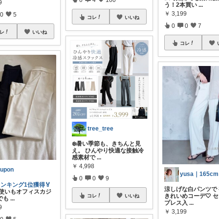
9
う！2本買い
...
￥
3,199
0
5
コレ
いいね
0
0
7
レ
いいね
コレ
tree_tree
❄️暑い季節も、きちんと見
え。 ひんやり快適な接触冷
感素材で
...
￥
4,998
kupon
y
0
0
9
ンキング1位獲得🏅
涼しげな白パンツで
使いもオフィスカジ
きれいめコーデ🤍 
コレ
いいね
でも
...
プレス入
...
9
￥
3,199