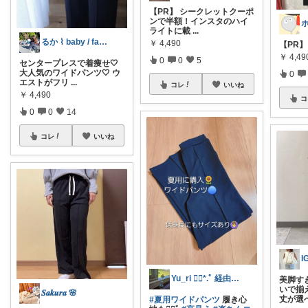
【PR】 シークレットクーポ
ンで半額！インスタのハイ
ライトに載
...
るか ⌇ baby / fashion
￥
4,490
【PR
￥
4,49
0
0
5
センタープレスで着痩せ🤍
大人気のワイドパンツ🤍 ウ
0
エストがフリ
...
コレ
いいね
￥
4,490
コ
0
0
14
コレ
いいね
I
Yu_ri ❁⃘*.ﾟ 経由購入感謝😊
美脚す
いで揃
𝑺𝒂𝒌𝒖𝒓𝒂 🌸
丈が選
#夏用ワイドパンツ
履き心