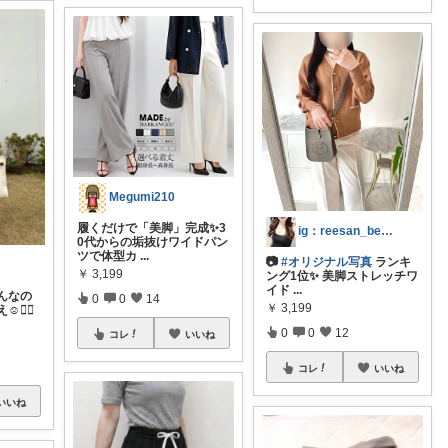
Megumi210
履くだけで「美脚」完成✨3
ig：reesan_beauty🕊💓
0代からの垢抜けワイドパン
ツで体型カ
...
📷
#オリジナル写真
ランキ
￥
3,199
ング1位✨ 美脚ストレッチワ
イド
...
んなの
0
0
14
￥
3,199
️✊🏽
0
0
12
コレ
いいね
コレ
いいね
いいね