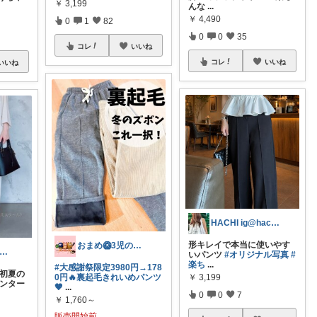
￥
3,199
んな
...
￥
4,490
0
1
82
0
0
35
コレ
いいね
コレ
いいね
いいね
HACHI ig@hachi.81115
形キレイで本当に使いやす
おまめ🥝3児のおかん🌱✨
usa｜165cm大人高見えコーデ
いパンツ
#オリジナル写真
#
楽ち
...
#大感謝祭限定3980円→178
 初夏の
￥
3,199
0円🔥裏起毛きれいめパンツ
センター
🤎
...
0
0
7
￥
1,760～
販売開始前