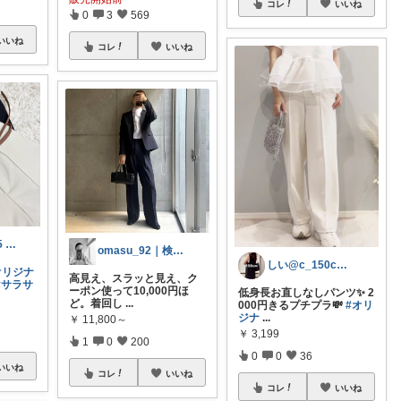
コレ
いいね
0
3
569
いいね
コレ
いいね
llama.7903185 room
omasu_92｜検索はプロフの🔍から
しい@c_150cm_fashion
オリジナ
高見え、スラッと見え、ク
#サラサ
ーポン使って10,000円ほ
低身長お直しなしパンツ✨ 2
ど。着回し
...
000円きるプチプラ💸
#オリ
ジナ
...
￥
11,800～
￥
3,199
1
0
200
0
0
36
いいね
コレ
いいね
コレ
いいね