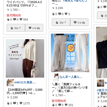
地も👌🏻ﾞ
#高見え
#楽ちんコ
￥
3,19
ワイドパンツ。 ♡2026.4.3
ー
...
0.23:59まで20%オフ
...
0
￥
3,199
￥
1,760～
0
0
3
販売開始前
コ
0
0
564
コレ
いいね
コレ
いいね
なん👗一人暮らし20代のマストバイ
mik/ヨガ.美容.ファッション𓂃.✿
i
＼履く「美脚フィルタ
ー」！楽天1位の神パンツ👖
【24H限定44%OFF：3,580
#楽天ラ
／ 「楽して綺
...
円→1,990円💗】↪︎1
...
🏅
普段
￥
1,760～
ュアル
￥
3,199
販売開始前
￥
3,19
0
1
1275
0
5
201