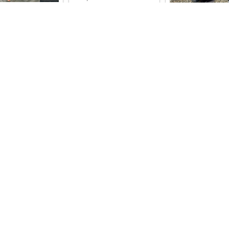
販売開始前
IG @__mopchan__
0
0
59
タープレスワイドパ
アイボリー、ベージ
コレ
いいね
ラック購
...
h
9
0
58
＼
#65%OFF🏷️❤️‍🔥
／
と感×あったか裏起毛
￥
3,199
レ
いいね
3
0
1276
コレ
アライ/ 双子ママ
#pr
このパンツは！大人顔
負けのやつですっ！ もちも
ちで！
...
￥
1,980
ナオ👧
1
0
68
脚がまっすぐ見える神
✨ Pierrotの《カッ
コレ
いいね