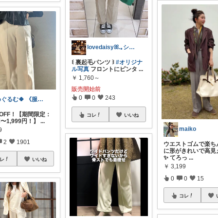
lovedaisyꕤ.｡シンママライフ
‪꒰ 裏起毛パンツ ꒱
#オリジナ
ル写真
フロントにピンタ
...
￥
1,760～
販売開始前
0
0
243
めぐるむ🍀 《服と暮らし》朝コレ
9%OFF！【期間限定：
コレ
いいね
円〜1,999円！】
...
maiko
9
2
1901
ウエストゴムで楽ち
に形がきれいで高見え☺
✨ てろっ
...
レ
いいね
￥
3,199
0
0
15
コレ