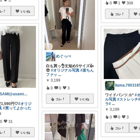
0
5
0
1
308
レ
いいね
コレ
めぐっぺ
白も買っ👌丈短めSサイズ👍
😎
#オリジナル写真
#楽ちん
ファッ
...
￥
3,199
0
0
3
ASAMI@asami_lovedays
ワイドパンツ.☆*
#
ル写真
#ストレッチ
コレ
いいね
ラ
#
...
1,590円🤍
#オリジ
真
#買ってよかった
￥
3,199
9
0
0
3
0
31
コレ
レ
いいね