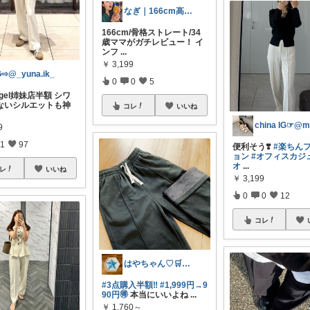
なぎ｜166cm高身長ママの正直レビュー
166cm/骨格ストレート/34
歳ママがガチレビュー！ イ
ンフ
...
￥
3,199
G⇨@_yuna.ik_
0
0
5
angel姉妹店半額 シワ
ないシルエットも神
コレ
いいね
9
1
97
便利そう❣️
#楽ちん
ョン
#オフィスカジ
オ
...
レ
いいね
￥
3,199
0
0
12
コレ
はやちゃん♡🛒✨感謝です💖🙏✨
#3点購入半額‼️
#1,999円→9
90円🉐
本当にいいよね
...
￥
1,760～