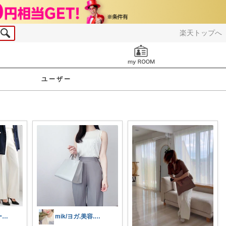
楽天トップへ
お知らせ
ユーザー
みほ｜アラサー主婦｜共働き｜2児育児中
mik/ヨガ.美容.ファッション𓂃.✿