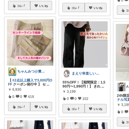
0
コレ
いいね
コレ
いいね
コ
ちゃんみつ@豊かな日常
まえり🌸楽しい暮らし🍀
【
#2点以上購入で3,000円O
55%OFF！【期間限定：1,5
FF
クーポン発行中 】 セ
...
90円〜1,990円！】 きれ
...
￥
6,930
￥
3,199
24h限定
0
0
419
0
0
102
ナル写
￥
3,19
コレ
いいね
コレ
いいね
0
コ