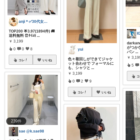
anji＊✅30代女性売上ランキング🏆
TOP200 🌟3.97(1894件) 🚚
I
送料無料 ⏰ﾀｲﾑｾ
...
￥
3,199
dark
がつか
0
0
8
yui
パン
...
￥
3,19
色々着回しができてジャケ
コレ
いいね
ット合わせで フォーマルに
5
も、シャツと
...
￥
3,199
コ
0
2
9
コレ
いいね
239
件
sae @k.sae98