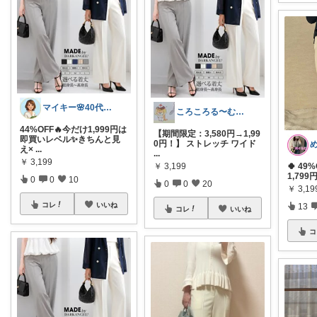
マイキー🌸40代 洋服、小物発信
ころころる〜む✨経由購入感謝です✨
44%OFF🔥今だけ1,999円は
【期間限定：3,580円→1,99
即買いレベル✨きちんと見
0円！】 ストレッチ ワイド
え×
...
...
￥
3,199
￥
3,199
🍀 4
1,799
0
0
10
0
0
20
￥
3,19
コレ
いいね
13
コレ
いいね
コ