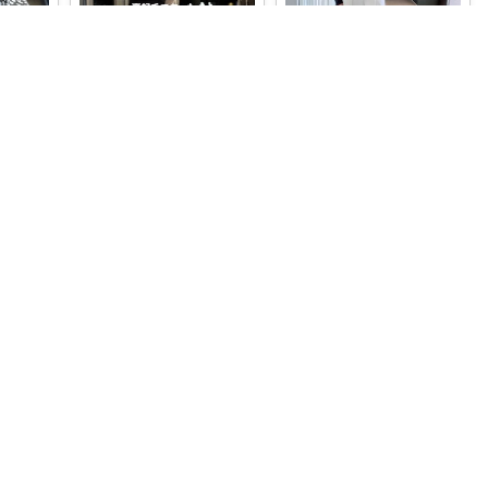
IG⇨@marin13.s
✿ えり｜栄養士ママ
きちん
❤︎
...
綺麗めパンツ👖 ゆったり楽
44％OFFで1,999円は正直お
ちん🤍
#ワイドパンツ
#オリ
得すぎ！ ✅裏起毛でしっ
...
ジナ
...
￥
3,199
￥
3,199
0
0
25
0
1
15
いいね
コレ
いいね
コレ
いいね