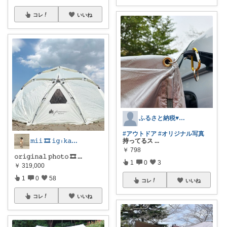
コレ
いいね
ふるさと納税♥️むきべーさん
#アウトドア
#オリジナル写真
𝚖𝚒𝚒 🎞 𝚒𝚐 𓏺 𝚔𝚊𝚊𝚒_𝟶𝟾𝟶𝟷
持ってるス
...
￥
798
𝚘𝚛𝚒𝚐𝚒𝚗𝚊𝚕 𝚙𝚑𝚘𝚝𝚘 🎞
...
1
0
3
￥
319,000
1
0
58
コレ
いいね
コレ
いいね