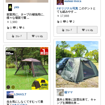
waiwai moca
ykb
#オリジナル写真
このテントと
ても組みやす
...
前室用に、タープの補強用に、
￥
17,888
様々な場面で重
...
0
0
2
￥
1,980
0
1
6
コレ
いいね
コレ
いいね
福ママ
LOHAS.T
意外と簡単に設営出来て、キャ
虫を気にしなくてすむって最
ンプを満喫出来
...