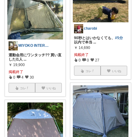
charobi
90秒とはいかなくても、
#5分
以内で本当
...
MIYOKO INTERIOR 暮らし
￥
14,690
掲載終了
運動会用にワンタッチ?? 買い直
した❕1人
...
0
0
27
￥
19,900
コレ
いいね
掲載終了
0
4
30
コレ
いいね