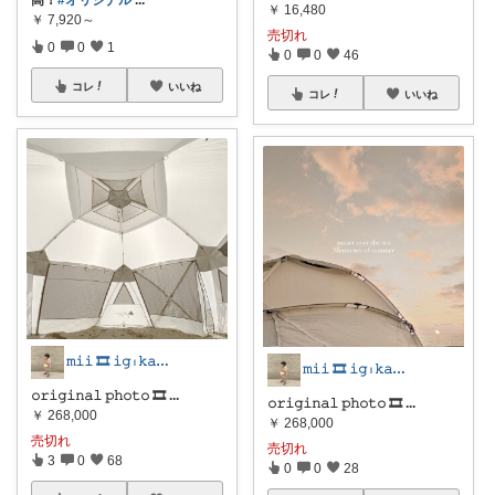
高！
#オリジナル
...
￥
16,480
￥
7,920～
売切れ
0
0
1
0
0
46
コレ
いいね
コレ
いいね
𝚖𝚒𝚒 🎞 𝚒𝚐 𓏺 𝚔𝚊𝚊𝚒_𝟶𝟾𝟶𝟷
𝚖𝚒𝚒 🎞 𝚒𝚐 𓏺 𝚔𝚊𝚊𝚒_𝟶𝟾𝟶𝟷
𝚘𝚛𝚒𝚐𝚒𝚗𝚊𝚕 𝚙𝚑𝚘𝚝𝚘 🎞
...
𝚘𝚛𝚒𝚐𝚒𝚗𝚊𝚕 𝚙𝚑𝚘𝚝𝚘 🎞
...
￥
268,000
￥
268,000
売切れ
売切れ
3
0
68
0
0
28