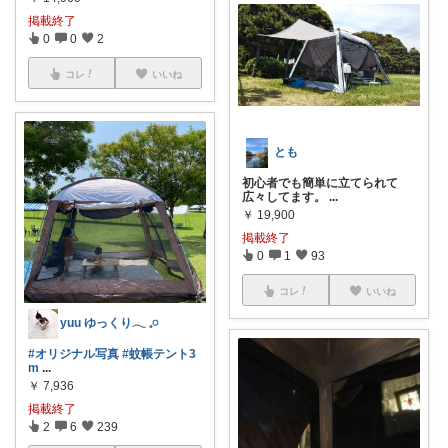
掲載終了
0
0
2
コレ
いいね
とも
初心者でも簡単に立てられて
広々してます。
...
￥
19,900
掲載終了
0
1
93
コレ
いいね
yuu ゆっくり𓂃 𓈒𓏸
#オリジナル写真
#蚊帳テント3
m
...
￥
7,936
掲載終了
2
6
239