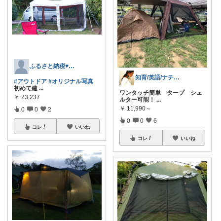
ふるさと納税♥️むきべーさん
知育/英語/ナチュラルライフ:食育の静
#アウトドア
#オリジナル写真
初めて建
...
ワンタッチ簡単 タープ シェ
￥
23,237
ルター可能！
...
￥
11,990～
0
0
2
0
0
6
コレ
いいね
コレ
いいね