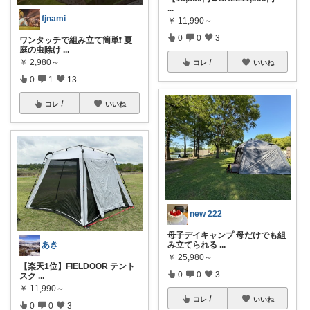
...
fjnami
￥
11,990～
0
0
3
ワンタッチで組み立て簡単❗️ 夏
庭の虫除け
...
￥
2,980～
コレ
いいね
0
1
13
コレ
いいね
new 222
母子デイキャンプ 母だけでも組
あき
み立てられる
...
￥
25,980～
【楽天1位】FIELDOOR テント
0
0
3
スク
...
￥
11,990～
コレ
いいね
0
0
3