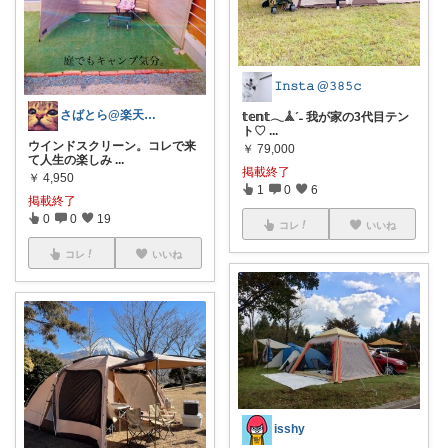
𝙸𝚗𝚜𝚝𝚊 @𝟹𝟾𝟻𝚌
さばとら@楽天とコーヒーで生きてます
𝕥𝕖𝕟𝕥𓂃𖣰ˊ˗ 我が家の3代目テン
ト♡
...
ウインドスクリーン。コレで来
￥
79,000
て人生の楽しみ
...
掲載終了
￥
4,950
1
0
6
掲載終了
0
0
19
コレ
いいね
コレ
いいね
isshy