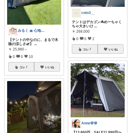
coto3__
テントはデカゴン⛺️めーちゃく
ちゃ大きいけ
...
みるく 🧺 心地よい、上質な暮らしを
￥
268,000
0
0
2
【テントの中なのに、まるで木
陰の涼しさ🌿】
...
￥
25,980～
コレ
いいね
0
0
10
コレ
いいね
Anne🌸🌸
【13,860円→SALE11,990円〜