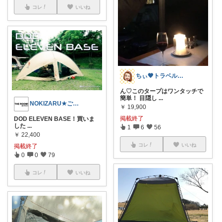
コレ
いいね
ちぃ🧡トラベルご利下さりありがとう😚
ん♡このタープはワンタッチで
簡単！ 目隠し
...
NOKIZARU★ご購入感謝！
￥
19,900
掲載終了
DOD ELEVEN BASE！買いま
した
...
1
6
56
￥
22,400
コレ
いいね
掲載終了
0
0
79
コレ
いいね