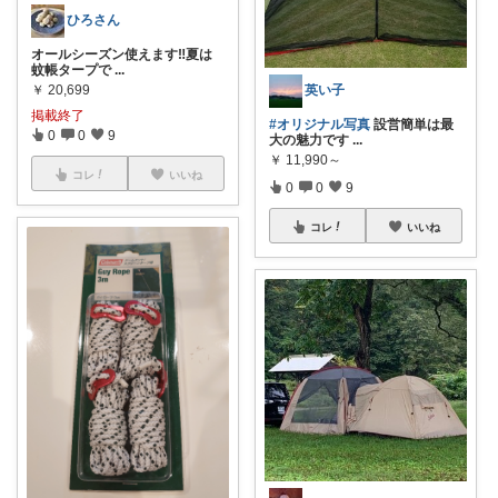
ひろさん
オールシーズン使えます‼️夏は
蚊帳タープで
...
￥
20,699
英い子
掲載終了
#オリジナル写真
設営簡単は最
0
0
9
大の魅力です
...
￥
11,990～
コレ
いいね
0
0
9
コレ
いいね