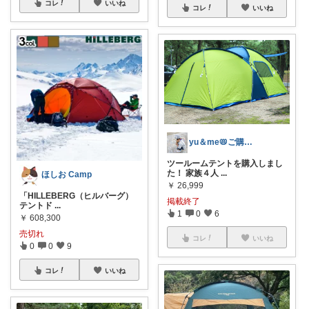
コレ
いいね
コレ
いいね
yu＆me📛ご購入ありがとうございます
ツールームテントを購入しまし
た！ 家族４人
...
ほしお Camp
￥
26,999
「HILLEBERG（ヒルバーグ）
掲載終了
テントド
...
1
0
6
￥
608,300
売切れ
コレ
いいね
0
0
9
コレ
いいね