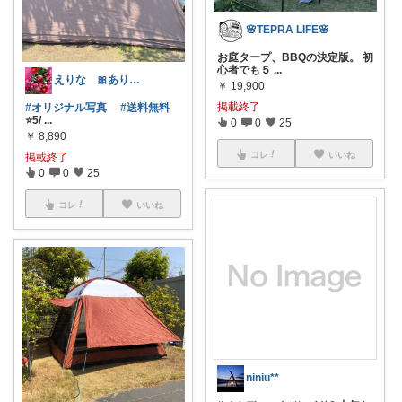
🌸TEPRA LIFE🌸
お庭タープ、BBQの決定版。 初
心者でも５
...
えりな 🎀ありがとうございます🎀🙇
￥
19,900
掲載終了
#オリジナル写真
#送料無料
⭐️5/
...
0
0
25
￥
8,890
コレ
いいね
掲載終了
0
0
25
コレ
いいね
niniu**