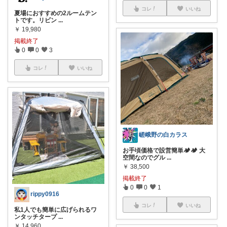
コレ
いいね
夏場におすすめの2ルームテン
トです。リビン
...
￥
19,980
掲載終了
0
0
3
コレ
いいね
嵯峨野の白カラス
お手頃価格で設営簡単🏕🏕 大
空間なのでグル
...
￥
38,500
掲載終了
0
0
1
rippy0916
コレ
いいね
私1人でも簡単に広げられるワ
ンタッチタープ
...
￥
14,960