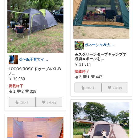
ガネーシャ⛺️大手キャンプ店員歴20年
🔥スクリーンタープキャンプで
必須🔥ポールを
...
ゆ〜🐬子育てインナーと趣味の部屋🌵
￥
31,314
LOGOS ROSY ドゥーブルXL-B
掲載終了
J
...
3
1
447
￥
19,980
掲載終了
コレ
いいね
1
2
328
コレ
いいね