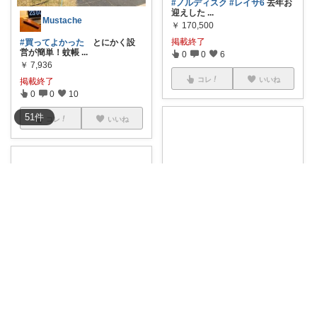
#ノルディスク
#レイサ6
去年お
迎えした
...
Mustache
￥
170,500
掲載終了
#買ってよかった
とにかく設
営が簡単！蚊帳
...
0
0
6
￥
7,936
コレ
いいね
掲載終了
0
0
10
51
件
コレ
いいね
RiOMoM
こっちも組み立て簡単なんです
わ❤️
#オリジ
...
Rosie TV
￥
19,900
掲載終了
メッシュタープが欲しくて、設