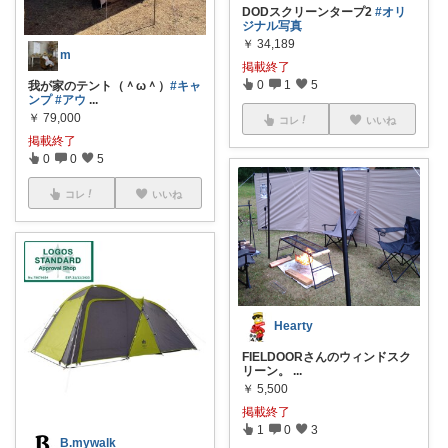
DODスクリーンタープ2
#オリ
ジナル写真
￥
34,189
m
掲載終了
0
1
5
我が家のテント（＾ω＾）
#キャ
ンプ
#アウ
...
￥
79,000
コレ
いいね
掲載終了
0
0
5
コレ
いいね
Hearty
FIELDOORさんのウィンドスク
リーン。
...
￥
5,500
掲載終了
1
0
3
B.mywalk