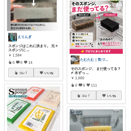
えりんぎ
スポンジはこれに決まり。 元々
スポンジに
...
￥
1,584
たむたむ｜気づけば整う暮らし｜水回り収納
0
0
14
そのスポンジ、 まだ使ってる？
✔ 水ずっ
...
コレ
いいね
￥
1,000
0
0
111
コレ
いいね