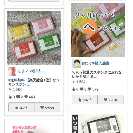
おにく✨購入感謝
しまママ@3人子育て🌸長男ケガ😭🩼
＼もう普通のスポンジに戻れな
いかも🫧／ S
...
#送料無料
【楽天総合1位】サン
￥
1,584
サンスポン
...
0
3
579
￥
1,584
0
2
443
コレ
いいね
コレ
いいね