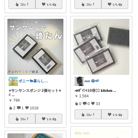
コレ
いいね
コレ
いいね
ポニー🐎暮らし快適を目指すパパ
𝑚𝑚 😭🍉
⭐️サンサンスポンジ 2個セット⭐️
📣ﾎﾟｲﾝﾄ10倍❤️‍🔥 𝐤𝐢𝐭𝐜𝐡𝐞𝐧
...
#
...
￥
1,584
￥
799
0
0
33
2
1
1018
コレ
いいね
コレ
いいね