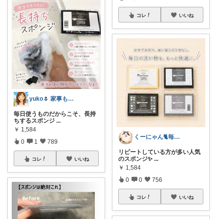
コレ
いいね
yuko🌷 家事も育児もちょっとラクに
毎日使うものだからこそ、長持
ちするスポンジ
...
￥
1,584
くーにゃん🐈️毎日感謝😊🙏
0
1
789
リピートしている方が多い人気
のスポンジ✨
...
コレ
いいね
￥
1,584
0
0
756
コレ
いいね