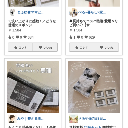
まふゆ🌼ママと子ども服
べる~暮らし×家事をラクに快適に
＼洗い上がりに感動！／どうせ
🔔長持ちでコスパ抜群 愛用＆リ
普通のスポンジ
...
ピ買い♡【サ
...
￥
1,584
￥
1,584
0
0
634
1
0
629
コレ
いいね
コレ
いいね
みや｜整える暮らし
さあや🌼7日8日有難うございます
もうこれ以外使えない…！長年
送料無料
#4個セット
開封前は