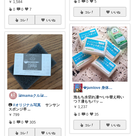
0
0
5
￥
1,584
0
0
7
コレ
いいね
コレ
いいね
💎jamlove 身体に優しく
𓃠mamaクル𓃠Thanks🏡
泡もち水切れ凄〜い✨替え時い
つ？凄もちパッ
...
📷
#オリジナル写真
サンサン
￥
1,237
スポンジ早
...
0
0
35
￥
799
0
0
305
コレ
いいね
コレ
いいね