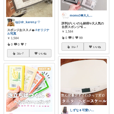
momo3❁大人のちょうどいいもの選び
ig@dr_karen.y ♡
評判がいいのも納得✨大人気の
台所スポンジ🫧
...
スポンジおススメ🧽
#オリジナ
￥
1,584
ル写真
0
0
99
￥
1,584
0
0
7
コレ
いいね
コレ
いいね
しずな🌷可愛い便利♡本当にいいものを