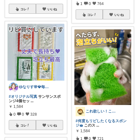
1
0
764
コレ
いいね
コレ
いいね
ゆなりす🌸💎毎日投稿💎朝コレ
#オリジナル写真
サンサンスポ
ンジ4個セッ
...
￥
1,584
これ欲しい！これ良かった！©ままお
0
0
328
#何度もリピしたくなるスポン
ジ🧽
このス
...
コレ
いいね
￥
1,584
1
0
721