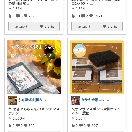
の愛用品🫧
...
コンパクト
...
￥
1,584
￥
1,584
3
0
782
10
2
1450
コレ
いいね
コレ
いいね
うぬ🌸経由購入ありがとです🙇‍♀️
🍻サキ🍻朝コレ☀️9日お休み💤
🌸 せきぐちさんちの キッチンス
＼サンサンスポンジ 4個セット
ポンジ
...
／ ✨一度使
...
￥
1,000～
￥
1,584
2
0
633
0
0
807