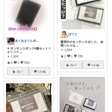
ぽてと
あくあまりん＠アメブロもよろしく💕
愛用中のキッチンスポンジ。 全
然へたらな
...
✴ サンサンスポンジ4個セット
#
￥
1,584
オリジナ
...
2
1
785
￥
1,584
0
2
595
コレ
いいね
コレ
いいね