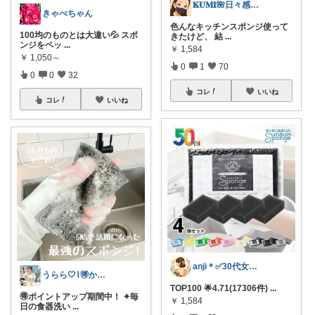
𝐊𝐔𝐌𝐈🌺日々感謝💕
きゃべちゃん
色んなキッチンスポンジ使って
100均のものとは大違い💦 スポ
きたけど、 結
...
ンジをペッ
...
￥
1,584
￥
1,050～
0
1
70
0
0
32
コレ
いいね
コレ
いいね
anji＊✅30代女性売上ランキング🏆
うらら🤍⌇🉐かわいい暮らし
TOP100 🌟4.71(17306件)
...
🉐ポイントアップ期間中！ ✦毎
￥
1,584
日の食器洗い
...