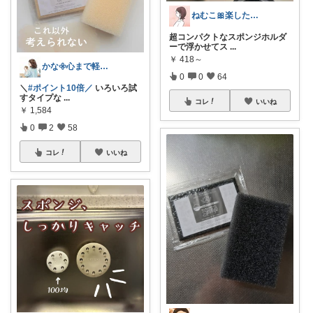
ねむこ🎀楽したいママの購入品ほぼオリ写
超コンパクトなスポンジホルダ
ーで浮かせてス
...
￥
418～
かな𖧷心まで軽くなる暮らしの記録🌿
0
0
64
＼
#ポイント10倍／
いろいろ試
すタイプな
...
コレ
いいね
￥
1,584
0
2
58
コレ
いいね