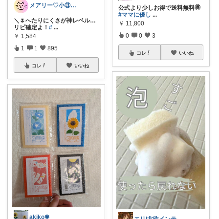
メアリー♡小③女の子のママ•᎑•ꕤ
公式より少しお得で送料無料🉐
#ママに優し
...
＼🌷へたりにくさが神レベル…
￥
11,800
リピ確定よ！
#
...
0
0
3
￥
1,584
1
1
895
コレ
いいね
コレ
いいね
akiko✾
エリ|北欧インテリアと愛用品|朝コレ