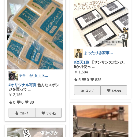
まったり@家事ラク時短アイテム
#楽天1位
【サンサンスポンジ、
5か月使っ
...
￥
1,584
キキ @_k_i_k_i_o
5
0
835
#オリジナル写真
色んなスポン
ジを買って
...
コレ
いいね
￥
2,156
0
0
30
コレ
いいね