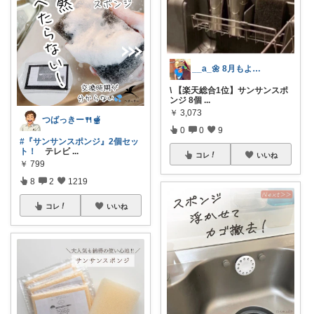
__a_🌼 8月もよろしくです⭐︎
\ 【楽天総合1位】サンサンスポ
ンジ 8個
...
￥
3,073
つばっきー🍴🫕
0
0
9
#『サンサンスポンジ』2個セッ
ト！
テレビ
...
コレ
いいね
￥
799
8
2
1219
コレ
いいね