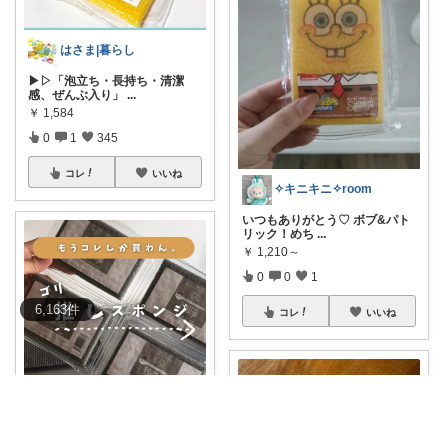
はさま|暮らし
▶▷「泡立ち・長持ち・清潔
感、ぜんぶ入り」
...
￥
1,584
0
1
345
コレ
いいね
✧キニキニ✧room
いつもありがとう♡ ボブ&パト
リック！めち
...
￥
1,210～
0
0
1
6,163
件
コレ
いいね
ぺん⌇男の子ママの暮らしと推し