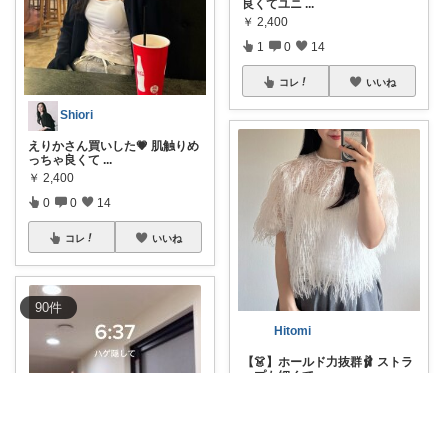
良くてユニ
...
￥
2,400
1
0
14
コレ
いいね
Shiori
えりかさん買いした💗 肌触りめ
っちゃ良くて
...
￥
2,400
0
0
14
コレ
いいね
90
件
Hitomi
【👗】ホールド力抜群🩰 ストラ
ップも細くて
...
￥
2,400
0
1
12