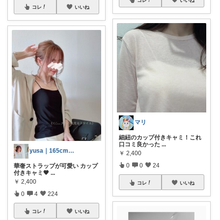
コレ
いいね
マリ
細紐のカップ付きキャミ！これ
口コミ良かった
...
yusa｜165cm大人高見えコーデ
￥
2,400
0
0
24
華奢ストラップが可愛い カップ
付きキャミ🖤
...
￥
2,400
コレ
いいね
0
4
224
コレ
いいね