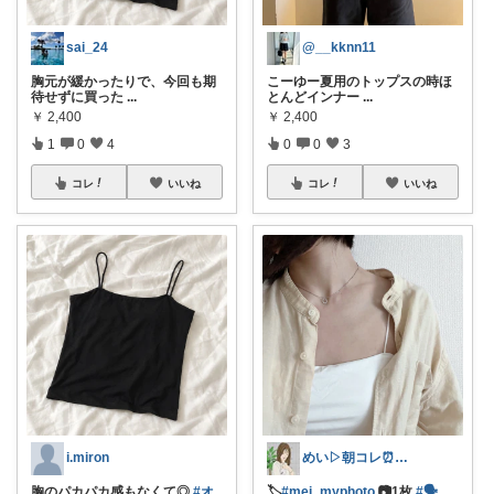
sai_24
@__kknn11
胸元が緩かったりで、今回も期
こーゆー夏用のトップスの時ほ
待せずに買った
...
とんどインナー
...
￥
2,400
￥
2,400
1
0
4
0
0
3
コレ
いいね
コレ
いいね
i.miron
めい▷朝コレ⏰コメ挨拶不要🌿
胸のパカパカ感もなくて◎
#オ
🏷️
#mei_myphoto
📷1枚
#🗣
...