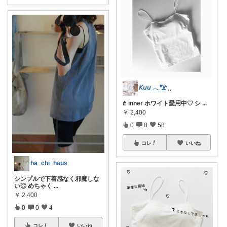
𝘒𝘶𝘶 𓂃𓅟⸒⸒
𖤘 inner ホワイト愛用中♡︎ シ
...
￥
2,400
0
0
58
コレ
いいね
ha_chi_haus
シンプルで下着感なく邪魔しな
い◎ めちゃく
...
￥
2,400
0
0
4
コレ
いいね