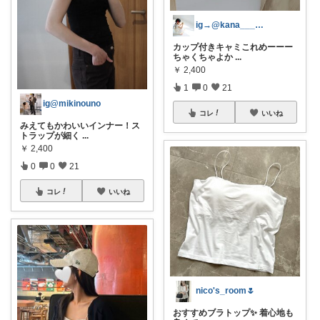
ig→@kana____ht｜5歳児ママ
カップ付きキャミこれめーーー
ちゃくちゃよか
...
￥
2,400
1
0
21
ig@mikinouno
コレ
いいね
みえてもかわいいインナー！ス
トラップが細く
...
￥
2,400
0
0
21
コレ
いいね
nico's_room🌷
おすすめブラトップ✨️ 着心地も