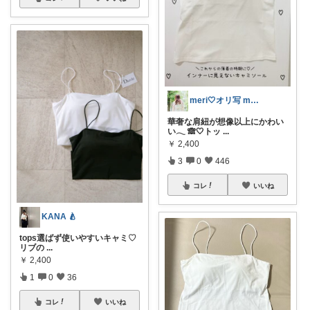
meri🤍オリ写 main
華奢な肩紐が想像以上にかわい
い𓂃 🙈🤍トッ
...
￥
2,400
3
0
446
コレ
いいね
KANA 🍐
tops選ばず使いやすいキャミ♡
リブの
...
￥
2,400
1
0
36
コレ
いいね