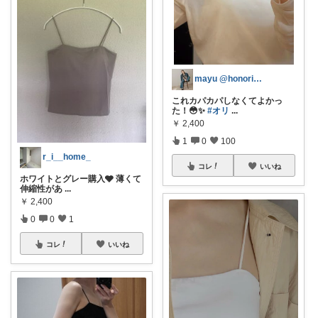
mayu @honoringo1003
これカパカパしなくてよかっ
た！😳✨
#オリ
...
￥
2,400
1
0
100
r_i__home_
コレ
いいね
ホワイトとグレー購入🩶 薄くて
伸縮性があ
...
￥
2,400
0
0
1
コレ
いいね