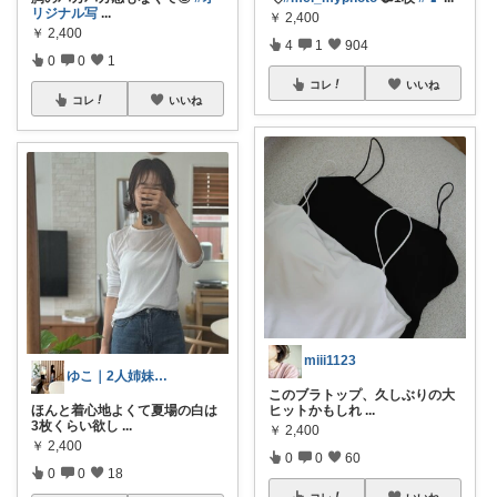
リジナル写
...
￥
2,400
￥
2,400
4
1
904
0
0
1
コレ
いいね
コレ
いいね
miii1123
ゆこ｜2人姉妹ママの彩りある暮らし
このブラトップ、久しぶりの大
ほんと着心地よくて夏場の白は
ヒットかもしれ
...
3枚くらい欲し
...
￥
2,400
￥
2,400
0
0
60
0
0
18
コレ
いいね