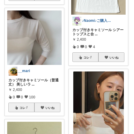
♪Naomi♪ご購入感謝
カップ付きキャミソール シアー
トップスと合
...
￥
2,400
0
0
4
コレ
いいね
__mari
カップ付きキャミソール（普通
丈） 美しいラ
...
￥
2,400
0
0
100
コレ
いいね