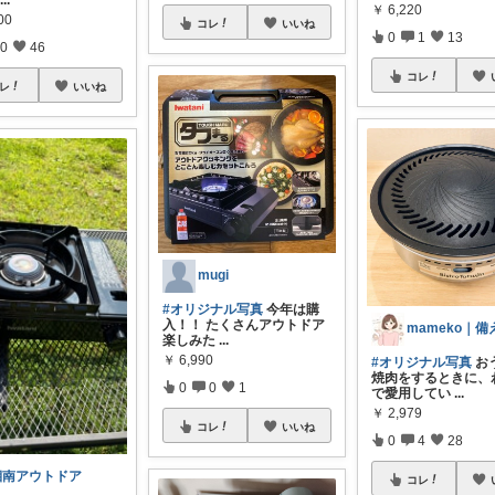
...
￥
6,220
00
コレ
いいね
0
1
13
0
46
コレ
レ
いいね
mugi
#オリジナル写真
今年は購
入！！ たくさんアウトドア
楽しみた
...
￥
6,990
#オリジナル写真
お
焼肉をするときに、
0
0
1
で愛用してい
...
￥
2,979
コレ
いいね
0
4
28
湘南アウトドア
コレ