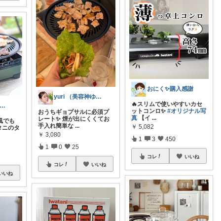
おにく✨購入感謝
yuri （美容神ゆりちゃん）
🔥スリムで使いやすいカセ
kai🦥@小2🚅2歳🎀
ットコンロ✨
#オリジナル写
おうちギョプサルに必須プ
真
【イ
...
レート✨ 煙が出にくくてお
風でも
手入れ簡単な
...
￥
5,082
タニのタ
￥
3,080
1
3
450
1
0
25
コレ
いいね
コレ
いいね
いいね