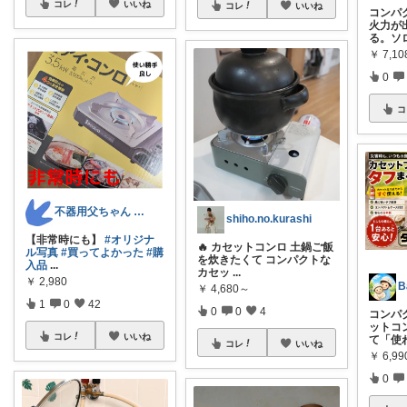
コレ
いいね
コレ
いいね
コンパ
火力が
る。ソ
￥
7,1
0
コ
不器用父ちゃん 送料無料お得スイーツ🍩
shiho.no.kurashi
【非常時にも】
#オリジナ
🔥 カセットコンロ 土鍋ご飯
ル写真
#買ってよかった
#購
を炊きたくて コンパクトな
入品
...
カセッ
...
￥
2,980
B
￥
4,680～
1
0
42
0
0
4
コンパ
ットコ
コレ
いいね
て「使
コレ
いいね
￥
6,99
0