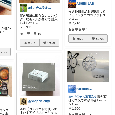
ASHIBI LAB
uri ナチュラル好き🌿
🚙 ASHIBI LABで愛用して
いるイワタニのカセットコ
置き場所に困らないコンパ
ンロ
...
クトなモデルが良くて 購入
ガレージ食堂 | 開業準備中
しました！
...
￥
7,710
￥
6,343
いが分か
0
0
1
 P
...
0
0
19
コレ
いいね
コレ
いいね
いいね
harenohi...
#オリジナル写真2枚
我が家
はガス火ですが 小さいケト
🦁shop Valor🦁
ルや
...
￥
1,290
🔥🍲【コンパクトで使いや
コンロ
すい！アイリスオーヤマ カ
どの非
0
9
171