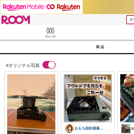
ROOM
Feed
商品
#オリジナル写真
おもち🐹快適暮らし🌸オリ写🪴