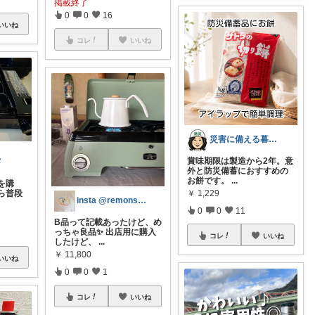
掲載終了
0
0
16
いいね
コレ
いいね
災害に備える暮らし
賞味期限は製造から2年。意
メ
外と防災備蓄におすすめの
お餅です。
...
を購
￥
1,229
ら普段
insta @remonsyouten
0
0
11
B品って記載あったけど、め
っちゃ良品✨ 出店用に購入
コレ
いいね
したけど、
...
￥
11,800
いいね
0
0
1
コレ
いいね