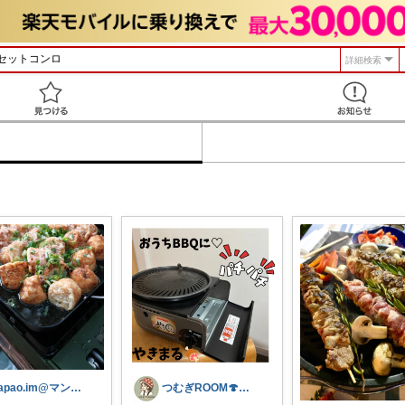
詳細検索
見つける
gapao.im@マンションリノベ
つむぎROOM🍄ゆるりと整う暮らし👬