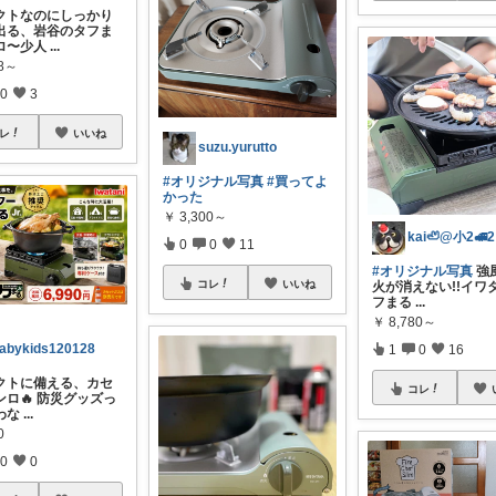
クトなのにしっかり
出る、岩谷のタフま
ロ〜少人
...
08～
0
3
レ
いいね
suzu.yurutto
#オリジナル写真
#買ってよ
かった
￥
3,300～
0
0
11
#オリジナル写真
強
コレ
いいね
火が消えない!!イワ
フまる
...
￥
8,780～
abykids120128
1
0
16
クトに備える、カセ
コレ
ンロ🔥 防災グッズっ
わな
...
0
0
0