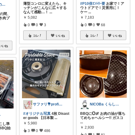
薄型コンロに変えたら、キ
#P10倍ｴﾝﾄﾘｰ要
お家で！ア
モカちーの🏖️のんびりライフ🐈✨
ッチンがこんなに広々する
ウトドアで！災害用に！
なんて感動…！
...
ケー
...
は夏の間、
￥
5,082
￥
7,183
き肉プ
0
0
3
0
0
68
コレ
いいね
コレ
いいね
いいね
サファリ‎💐profileにてお礼
NICOBa くらしとキッチン♡
#オリジナル写真
4枚 Disast
BBQに💮🍖 お肉の油が落ち
し
er goods 【日本製
...
てめちゃヘルシー!! ガスコ
...
￥
5,980
こし準
￥
2,930
BBQ始
3
0
486
0
1
81