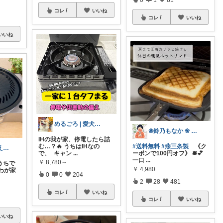
コレ
いいね
コレ
いいね
いいね
めるごろ | 愛犬と見つける幸せセレクト
❀鈴乃もなか ❀ 穏やかさを大切に
IHの我が家、停電したら詰
む…？🔥 うちはIHなの
#送料無料
#燕三条製
《ク
mameko｜備える暮らし
で、 キャン
...
ーポンで100円オフ》 🛎️💕
一口
...
￥
8,780～
うちで
￥
4,980
わが家
0
0
204
2
28
481
コレ
いいね
コレ
いいね
いいね