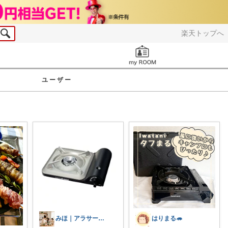
楽天トップへ
お知らせ
ユーザー
みほ｜アラサー主婦｜共働き｜2児育児中
はりまる🦔