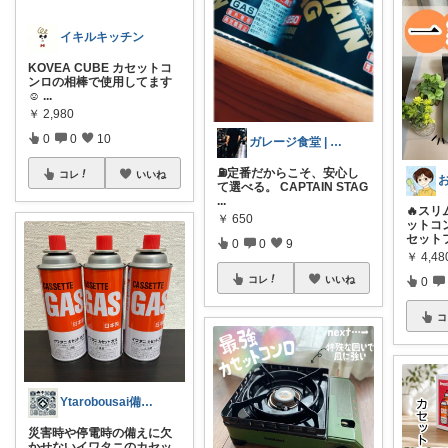
イキルキッチン
KOVEA CUBE カセットコ
ンロの相棒で使用してます
☺︎
...
￥
2,980
0
0
10
ガレージ食堂 | 開業準備中
⛽定番だからこそ、安心し
コレ
いいね
て選べる。 CAPTAIN STAG
...
🔥ス
￥
650
ットコ
セット
0
0
9
￥
4,48
コレ
いいね
0
コ
Ytarobousai備蓄食料、防災用品
災害時や停電時の備えに欠
かせないイワタニのカセッ