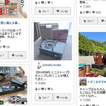
常時
...
0
1
1
￥
7,183
コレ
いいね
0
0
316
コレ
災害に備える暮らし
トコンロはあって
スは足りています
害時、大人2
...
0
0
28
レ
いいね
@maki.recipe
【Dr.HOWS ミニストーブ】
キャンプに行くことが増え
てきた
...
￥
9,900
0
0
8
キャンプはもちろん
ちごはんでも大活躍✨
パクトなの
...
コレ
いいね
￥
7,280
0
0
10