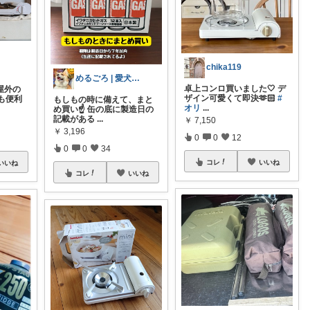
chika119
めるごろ | 愛犬と見つける幸せセレクト
卓上コンロ買いました🤍 デ
外の
ザイン可愛くて即決🫶🏻
#
も便利
もしもの時に備えて、まと
オリ
...
め買い☝️ 缶の底に製造日の
記載がある
...
￥
7,150
￥
3,196
0
0
12
0
0
34
コレ
いいね
いいね
コレ
いいね