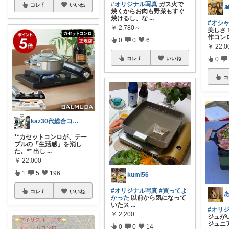
#オリジナル写真
ガス火で
コレ
いいね
焼くからお肉も野菜もすぐ
焼けるし、な
...
#オシ
￥
2,780～
美しさ
作コン
0
0
6
￥
22,0
コレ
いいね
0
コ
kaz30代総合コンサル勤務の日常買物
**カセットコンロが、テー
ブルの「生活感」を消し
た。** 出し
...
￥
22,000
1
5
196
kumi56
#オリジナル写真
#買ってよ
コレ
いいね
かった
以前から気になって
いたス
...
#オリ
￥
2,200
ジュが
ジュニ
0
0
14