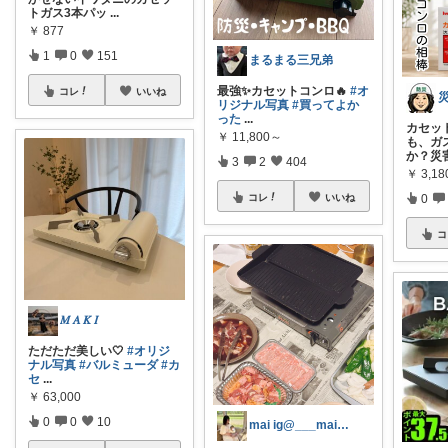
トガス3本パッ
...
￥
877
1
0
151
まるまる三兄弟
最強✨カセットコンロ🔥
#オ
コレ
いいね
リジナル写真
#買ってよか
った
...
カセッ
￥
11,800～
も、ガ
か？災
3
2
404
￥
3,18
コレ
いいね
0
コ
𝑀 𝐴 𝐾 𝐼
ただただ美しい🤍
#オリジ
ナル写真
#バルミューダ
#カ
セ
...
￥
63,000
0
0
10
mai ig@___maidayo