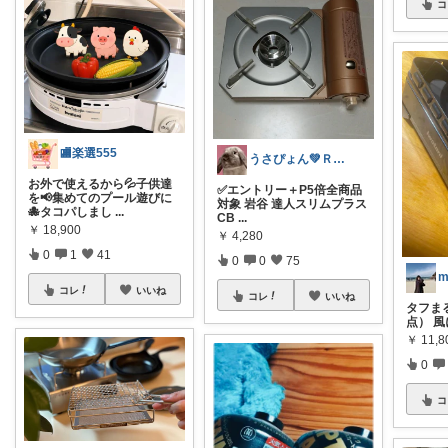
コ
🏬楽選555
うさぴょん💚ＲＯＯＭ♡６歳になりました
お外で使えるから💦子供達
✅エントリー＋P5倍全商品
を📢集めてのプール遊びに
対象 岩谷 達人スリムプラス
🐙タコパしまし
...
CB
...
￥
18,900
￥
4,280
0
1
41
0
0
75
m
コレ
いいね
コレ
いいね
タフまる 
点） 
￥
11,
0
コ