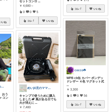
セットコンロ
...
￥
4,680～
コレ
いいね
0
0
5
コレ
いいね
いいね
cocco☘️
WPB cb缶 カバー ボンデッ
ドレザー ４色 マグネット式
...
イガ｜おすすめCampGoods
めい|4児のママおすすめ
￥
3,300
、おう
0
0
56
キャンプで使うために購入
 コン
しました🏕️ 風がある日でも
火が消えに
...
コレ
いいね
￥
7,480