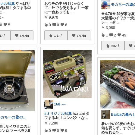
ジナル写真
やっぱり
おウチの中だけじゃなく
が抜群！タフまる◎
て、外でも使えるよ！ 一家
に
...
に一台あっても
...
🌟4.78🌟 我が家
80～
￥
9,970
大活躍のイワタニ焼
レート🍖
...
0
5
0
0
6
￥
3,080
1
2
49
レ
いいね
コレ
いいね
コレ
168 𓇠
#オリジナル写真
Iwatani タ
Barbaの暮ら
モカちーの🏖️のんびりライフ🐈✨
フまるJr.！コンパクトな
...
￥
7,280
暑い中の🫠炭の火お
推しなイワタニのカ
備も要らず、すぐに
0
0
9
ンロ マーベラスII
められる✨
...