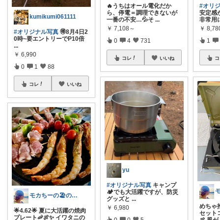
🔥うちはオール電化だか
#オリ
ら、停電＝調理できないが
安定感
kumikumi061111
一番の不安…💦そ
...
非常用
￥
7,108～
￥
8,7
#オリジナル写真
🉐8月4日2
0時~要エントリーでP10倍
0
4
731
1
...
￥
6,990
コレ
いいね
コ
0
1
88
コレ
いいね
yu
#オリジナル写真
キャンプ
🏕️でも大活躍ですが、防災
モカちーの🏖️のんびりライフ🐈✨
グッズと
...
めちゃ
￥
6,980
🌟4.62🌟 夏に大活躍の焼肉
セットコ
プレート🦐🍖✨ イワタニの
0
0
5