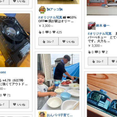
レ
いいね
🗽アッコ🗽
#オリジナル写真
📸 🎟10%
OFF🎟 我が家はオリー
...
鈴木 修一
￥
3,300～
0
0
425
#オリジナル写真
屋
バーべキュー とて
です。火力も
...
コレ
いいね
￥
3,300～
0
0
2
コレ
omi
⭐️4.78（6/27時
風に強くてアウトド
...
800～
0
71
レ
いいね
おんパパ/子育て韓国パパ/子供服/便利G