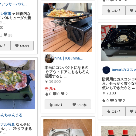
🏕️アラサーパパのリハビリ LIFE
コレ
ャレ家電
✨ 圧倒的な
！バルミューダの新
ロ
...
00
1
23
レ
いいね
hina｜IG@hinako196
本当にコンパクトになるの
towariのスス
で アウトドアにももちろん
活躍するし
...
防災用にガスコンロ
￥
16,500
入。せっかく買うな
使いもできたらと
...
売切れ
￥
7,183
0
0
2
0
0
2
コレ
いいね
コレ
あんちゃんまる
ジナル写真
なんせビ
いい、、🥹 タフまる
ア
...