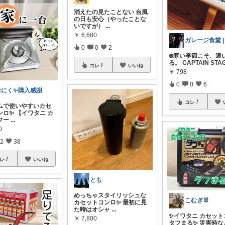
消えたの見たことない 台風
の日も安心（やったことな
いですが）
...
￥
6,680
0
0
2
❄️寒い季節こそ、違
る。 CAPTAIN STAG
コレ
いいね
￥
798
0
0
6
おにく✨購入感謝
コレ
リムで使いやすいカセ
ンロ✨ 【イワタニ カ
フー
...
0
2
38
レ
いいね
とも
めっちゃスタイリッシュな
こむぎ🐰
カセットコンロ✨ 最初に見
た時はオシャ
...
✨イワタニ カセット
￥
7,800
タフまる✨ 災害時な