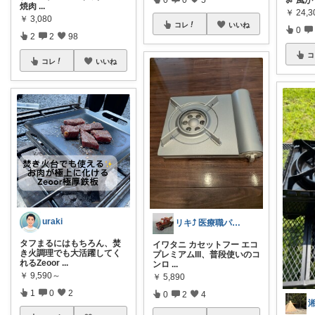
🍖 風が
焼肉
...
￥
24,3
￥
3,080
コレ
いいね
0
2
2
98
コ
コレ
いいね
uraki
リキ⤴️ 医療職パパの防災備蓄
タフまるにはもちろん、焚
イワタニ カセットフー エコ
き火調理でも大活躍してく
プレミアムIII、普段使いのコ
れるZeoor
...
ンロ
...
￥
9,590～
￥
5,890
1
0
2
0
2
4