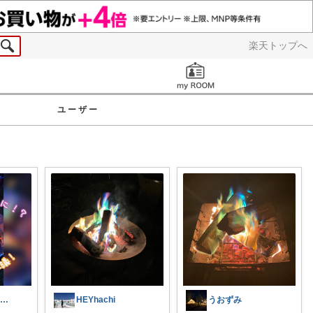
楽天トップへ
お知らせ
ユーザー
ちば🐾子育て❣️長女が小麦粉アレルギー
HEYhachi
うおずみ