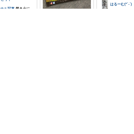
はるーむ(*´-`)
ジナル写真
焚き火に
と色が変わる😳子供
#オリジナル写真
#
ig👉poi_shufu_gege
大喜び
...
ァイヤー
綺麗でした
ます！
0
ちょっと映えなキャンプグ
￥
1,650
ッズ 友人たちと行くキャン
0
6
プに持ってい
...
0
1
6
￥
1,000
レ
いいね
コレ
0
0
6
コレ
いいね
a*su*mi
kyonchan
ジナル写真
ARTFIRE3
ト キャンプの醍醐味
キャンプに持ってい
おもち
た〜あら、不思議✨
がrainbo
...
0