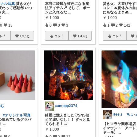
ジナル写真
焚き火が
本当に綺麗な虹色になる魔
焚き火、火遊びをす
変わって感動🥹 いつ
法アイテム🪄 そして、ポー
コレ！🔥夏休みの自
き火
...
ンと入れるだ
...
にもなるよ🎐🌊
...
0
￥
1,000
￥
1,000
0
13
0
0
3
1
2
142
レ
いいね
コレ
いいね
コレ
めむ
camppp2374
｜
#オリジナル写真
綺麗に燃えました♡SNS映
つ集めているグラパ
え間違いなし！！ ずっと見
ま
...
てられる！
...
【ヒマラヤ楽市場店 
イマウント アート
0
￥
1,000
ヤー⛺️】
...
0
9
0
3
23