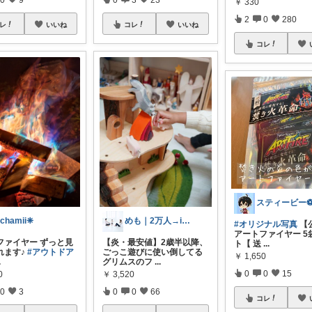
￥
330
2
0
280
レ
いいね
コレ
いいね
コレ
chamii❈
めも｜2万人→ig@memolip_
#オリジナル写真
【
アートファイヤー 5
ファイヤー ずっと見
【炎・最安値】2歳半以降、
ト【 送
...
れます♪
#アウトドア
ごっこ遊びに使い倒してる
￥
1,650
.
グリムスのフ
...
0
0
15
0
￥
3,520
0
3
0
0
66
コレ