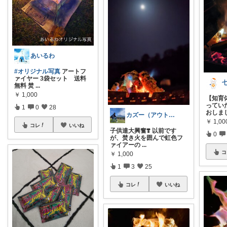
あいるわ
#オリジナル写真
アートフ
ァイヤー 3袋セット 送料
無料 焚
...
￥
1,000
【知育
ってい
1
0
28
おしま
カズー（アウトドアやらなんやら）
￥
1,00
コレ
いいね
子供達大興奮❣️ 以前です
0
が、焚き火を囲んで虹色フ
ァイアーの
...
コ
￥
1,000
1
3
25
コレ
いいね