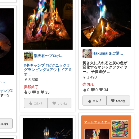
Hakumai🍙ご購入感謝致します✨
楽天君〜プロポーズ大作戦〜
焚き火に入れると炎の色が
#冬キャンプ
#ピクニック
#
変化するマジックファイヤ
グランピング
#アウトドア
#
ー。 子供達が
...
オ
...
￥
1,490
￥
3,300
あーーーーーーーい☆経由購入ありがとです
売切れ
掲載終了
0
0
34
キャンプ
#
0
0
35
ヤー5
コレ
いいね
コレ
いいね
いいね