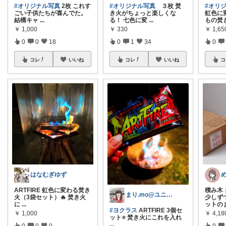
#オリジナル写真
2枚 これす
#オリジナル写真
３枚 焚
#オリ
ごい子供たちが喜んでた。
き火がちょっと楽しくな
虹色に
結構キャ
...
る！ 七色に変
...
もの焚
￥
1,000
￥
330
￥
1,65
0
0
18
0
1
34
0
コレ
いいね
コレ
いいね
コ
はなむぎゆず
ARTFIRE 虹色に変わる焚き
積み木
まり.mo@ユニコーン🦄の中の人
火（3袋セット）🔥 焚き火
少しず
に
...
ットの
#ヨクラス
ARTFIRE 3個セ
￥
1,000
￥
4,18
ット⭐️ 焚き火にこれを入れ
...
0
0
0
0