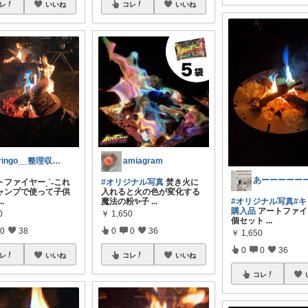
レ
いいね
コレ
いいね
eringo__整理収納アドバイザー🌿
amiagram
ートファイヤーˎˊ˗これ
#オリジナル写真
焚き火に
ャンプで使って子供
入れると火の色が変化する
...
魔法の粉✨子
...
#オリジナル写真
#
購入品
アートファイ
0
￥
1,650
個セット
...
0
38
0
0
36
￥
1,650
0
0
36
レ
いいね
コレ
いいね
コレ