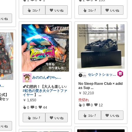
コレ
いいね
コレ
いいね
いいね
セレクトショップ a-clo
みののん🌠(୨୧•͈ᴗ•͈)感謝♡
No Sleep Rave Club × adid
スティービー⚽3人娘パパ
🌠幻想的！【大人も楽しい♪
as Sup
...
#虹色の焚き火☆アートファ
￥
32,210
イヤー
】
...
公式】
袋セッ
売切れ
￥
1,650
0
0
12
0
0
44
コレ
いいね
コレ
いいね
いいね