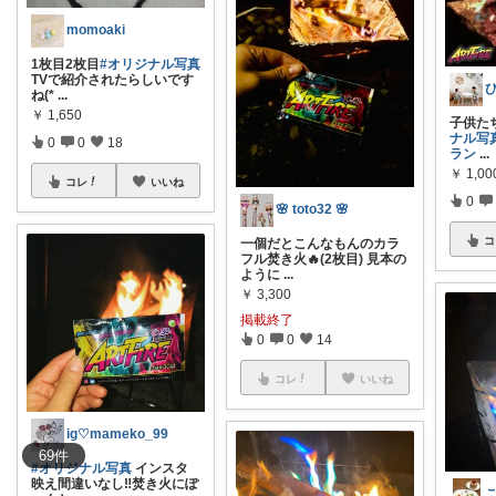
momoaki
1枚目2枚目
#オリジナル写真
TVで紹介されたらしいです
ね(*
...
￥
1,650
子供た
ナル写
0
0
18
ラン
...
￥
1,00
コレ
いいね
0
🌸 toto32 🌸
コ
一個だとこんなもんのカラ
フル焚き火🔥(2枚目) 見本の
ように
...
￥
3,300
掲載終了
0
0
14
コレ
いいね
ig♡mameko_99
69
件
#オリジナル写真
インスタ
映え間違いなし‼️焚き火にぽ