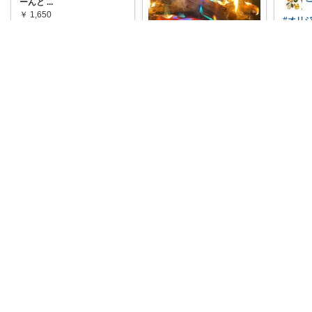
ーんと
...
￥
1,650
#オリ
入れる
0
0
8
たちが
￥
1,65
コレ
いいね
0
che_jiwoo⭐️ご購入感謝です⭐️
コ
初めて使用した際、感動し
ました🤩 いつもの焚火とは
全く違う不思
...
￥
1,000
0
0
7
コレ
いいね
k
七ちゃん
#オリ
【知育体験】アートファイ
個セッ
ヤー 焚き火に入れるだけで
焚
...
🔥炎の色が変
...
￥
1,00
￥
990