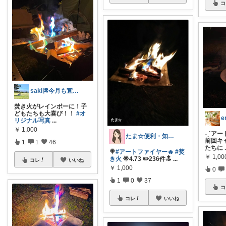
コ
saki🎏今月も宜しくお願いします
焚き火がレインボーに！子
どもたちも大喜び！！
#オ
リジナル写真
...
￥
1,000
˗ˏˋア
たま☆便利・知育・ふるさと納税♡
前回キ
1
1
46
たちに
🍭
#アートファイヤー🔥
#焚
￥
1,00
き火
🌟4.73 ✏️236件🔝
...
コレ
いいね
￥
1,000
0
1
0
37
コ
コレ
いいね