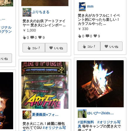
mm
ぶりちまる
焚き火がカラフルに！イベ
urban_coyote_camp
ント的にやったら楽しい！
焚き火のお供 アートファイ
カラフルやった
...
ヤー 焚き火にレインボー
...
リジナル
￥
330
￥
1,000
#グラン
0
0
9
0
0
9
コレ
いいね
コレ
いいね
いいね
ゆいぴー2kidsママ★
夏優義葵⭐︎フォロワー購入様感謝😃
#送料無料
#オリジナル写
焚き火にこれ！綺麗に梱包
真
毎年キャンプの焚き火で
せれててGU
#オリジナル写
使ってま
...