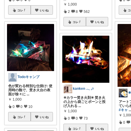
￥
1,000
コレ
いいね
コ
2
8
562
コレ
いいね
Todoキャンプ
色が変わる特別な仕掛け: 使
kanken 𓂃 𓈒𓏸
用時の熱で、焚き火台の表
❈
面が徐々に
...
✳︎カラー焚き火剤✳︎ 焚き火
￥
1,000
アート
の上から袋ごとポーンと投
ていら
げ入れる
...
0
0
10
#キャ
..
￥
1,000
￥
1,00
コレ
いいね
0
0
73
0
コレ
いいね