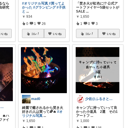
るなら
#オリジナル写真
#買ってよ
「焚き火が虹色に!? 公式ア
由研究
かった
#グランピング
#子供
ートファイヤー5袋セットが
と
...
SALE
...
￥
934
￥
1,650
0
1
26
1
0
3
いいね
コレ
いいね
コレ
いいね
mad0
少佐@ふるさと納税準備中
Hee,s ちょっとお休み😴🌃💤
綺麗で癒されるから焚き火
キャンプに持っていって良
好きの人は買って🌈🔥
#オ
かった小道具 2選 その1
リジナル写真
...
アートフ
...
🔥ハ
ファイ
￥
1,650
￥
1,000
1
0
1
2
0
135