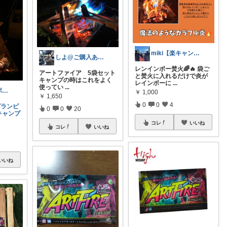
miki【楽キャン٩(๑❛ᴗ❛๑)۶】
しよ@ご購入ありがとうございます
レンインボー焚火🌈🔥 袋ご
アートファイア 5袋セット
と焚火に入れるだけで炎が
キャンプの時はこれをよく
レインボーに
...
使ってい
...
楽天君〜プロポーズ大作戦〜
￥
1,000
￥
1,650
0
0
4
グランピ
0
0
20
キャンプ
コレ
いいね
コレ
いいね
いいね