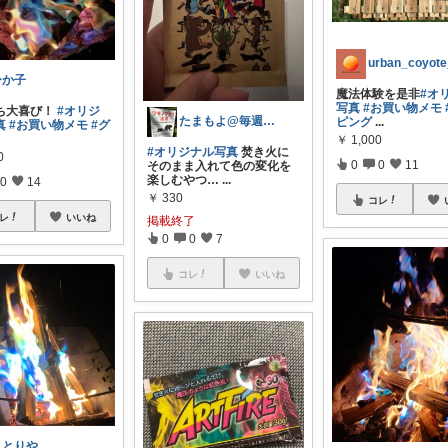
ひか子
魔法体験を是非
#オ
写真
#お買い物メモ
ち大喜び！
#オリジ
たまもよ@毎週登山⛰
ピング
...
真
#お買い物メモ
#グ
￥
1,000
#オリジナル写真
焚き火に
0
0
0
11
そのまま入れて色の変化を
楽しむやつ…
...
0
14
￥
330
コレ
レ
いいね
掲載終了
0
0
7
コレ
いいね
ことりや