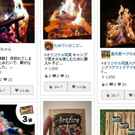
たみワン@こどもとCAMPと犬
七ちゃん
#オリジナル写真
キャンプ
体験】 売切れてしま
で焚き火を楽しむために購
たみたいで、載せな
入✨ 子ど
...
#オリジナル写真
#
した。
...
ング
#アウトドア
#
￥
1,000
#
...
0
0
0
21
￥
1,650
2
22
0
0
20
コレ
いいね
レ
いいね
コレ