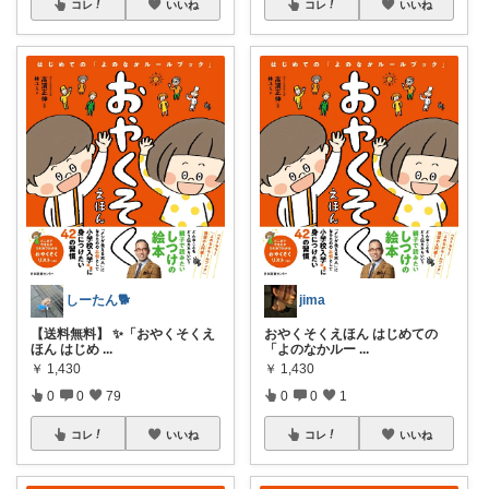
コレ
いいね
コレ
いいね
しーたん🐕
jima
【送料無料】 ✨「おやくそくえ
おやくそくえほん はじめての
ほん はじめ
...
「よのなかルー
...
￥
1,430
￥
1,430
0
0
79
0
0
1
コレ
いいね
コレ
いいね