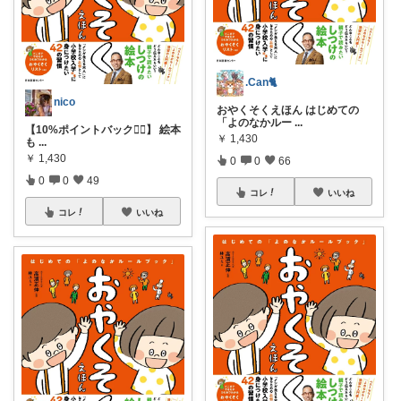
.Can🐈
nico
おやくそくえほん はじめての
「よのなかルー
...
【10%ポイントバック❤️‍🔥】 絵本
￥
1,430
も
...
￥
1,430
0
0
66
0
0
49
コレ
いいね
コレ
いいね