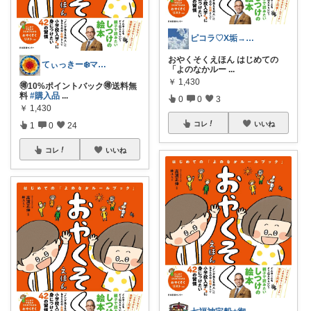
ピコラ♡X垢→@bzcosmelove
おやくそくえほん はじめての
てぃっきー❄️マラソン🏃‍♀️夏休み
「よのなかルー
...
￥
1,430
🉐10%ポイントバック🉐送料無
料
#購入品
...
0
0
3
￥
1,430
コレ
いいね
1
0
24
コレ
いいね