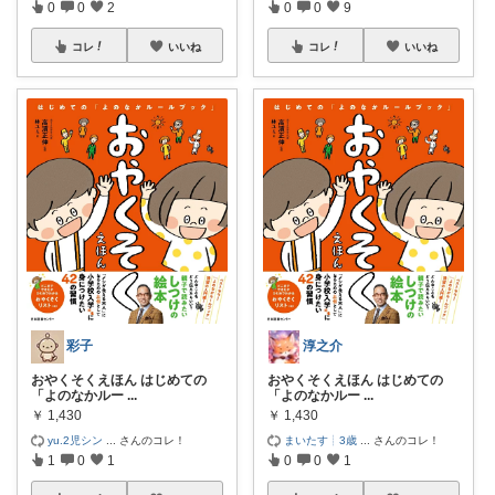
0
0
2
0
0
9
コレ
いいね
コレ
いいね
彩子
淳之介
おやくそくえほん はじめての
おやくそくえほん はじめての
「よのなかルー
...
「よのなかルー
...
￥
1,430
￥
1,430
yu.2児シン
...
さんのコレ！
まいたす┊3歳
...
さんのコレ！
1
0
1
0
0
1