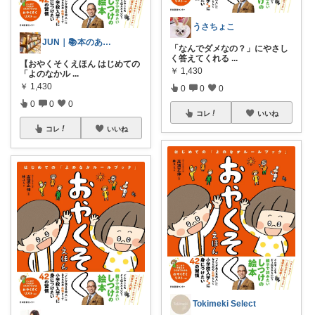
うさちょこ
JUN｜📚本のある暮らし
「なんでダメなの？」にやさし
く答えてくれる
...
【おやくそくえほん はじめての
￥
1,430
「よのなかル
...
￥
1,430
0
0
0
0
0
0
コレ
いいね
コレ
いいね
Tokimeki Select