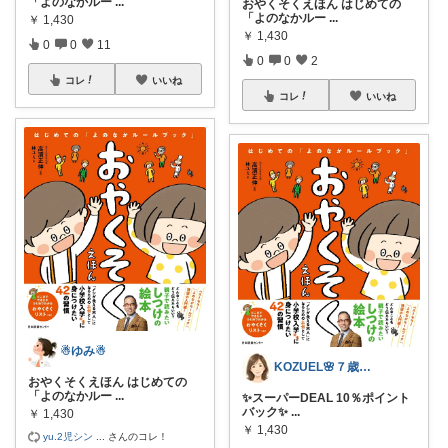
「よのなかルー
...
おやくそくえほん はじめての
「よのなかルー
...
￥
1,430
￥
1,430
0
0
11
0
0
2
コレ
いいね
コレ
いいね
☃ゆみ☃
KOZUEL🌸７歳女の子の高齢母😊
おやくそくえほん はじめての
「よのなかルー
...
✨スーパーDEAL 10％ポイント
バック✨
...
￥
1,430
￥
1,430
yu.2児シン
...
さんのコレ！