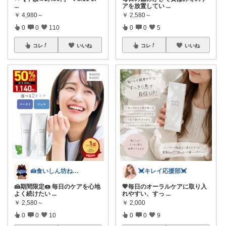
...
アを放置してい
...
￥
4,980～
￥
2,580～
0
0
110
0
0
5
コレ
いいね
コレ
いいね
🍰食いしん坊ねっこ🍩毎日タロット占い
💓キレイ応援部💓
🍰期間限定🍩 毎日のケアを心地
💖毎日のオーラルケアに取り入
よく続けたい
...
れやすい、すっ
...
￥
2,580～
￥
2,000
0
0
10
0
0
9