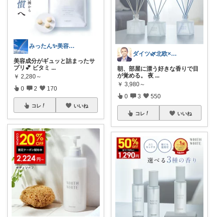
みったん✨美容とからだにいいもの🌿
ダイツ🌿北欧×日本｜無理のない道具選び
美容成分がギュッと詰まったサ
プリ💕 ビタミ
...
朝、部屋に漂う好きな香りで目
が覚める。 夜
...
￥
2,280～
￥
3,980～
0
2
170
0
3
550
コレ
いいね
コレ
いいね