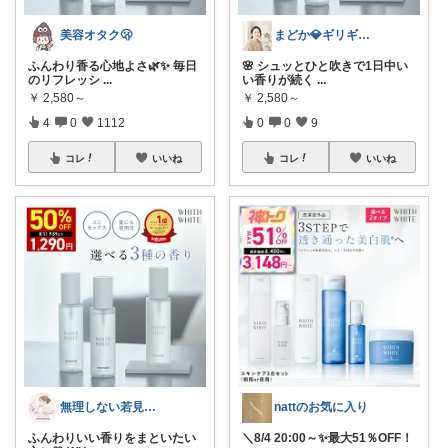
美容オタク🫢
まどか💎ギリギリアラサーOL
ふんわり香る心地よさ🌿✨ 毎日
🌸 シュッとひと吹きで1日中い
のリフレッシ
...
い香りが続く
...
￥
2,580～
￥
2,580～
4
0
1112
0
0
9
コレ
いいね
コレ
いいね
無理しない若見えケア✨️
nattのお気に入り
ふんわりいい香りをまといたい
＼8/4 20:00～✨最大51％OFF！