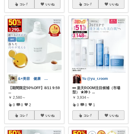
コレ
いいね
コレ
いいね
&×美容 健康 ご褒美スイーツ好き
Yu @yu_r.room
【期間限定50%OFF】8/11 9:59
👀 楽天ROOM注目候補（市場
...
型） ★神ト
...
￥
2,580～
￥
3,934～
0
0
2
0
0
1
コレ
いいね
コレ
いいね