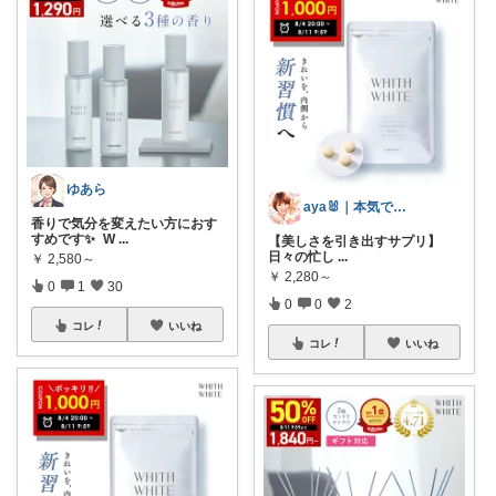
ゆあら
aya🐰｜本気で良かったものだけ
香りで気分を変えたい方におす
すめです✨ W
...
【美しさを引き出すサプリ】
日々の忙し
...
￥
2,580～
￥
2,280～
0
1
30
0
0
2
コレ
いいね
コレ
いいね