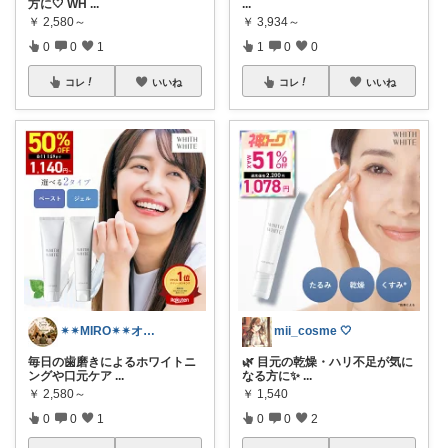
方に🤍 WH
...
...
￥
2,580～
￥
3,934～
0
0
1
1
0
0
コレ
いいね
コレ
いいね
✴︎✴︎MIRO✴︎✴︎オススメroom
mii_cosme 🤍
毎日の歯磨きによるホワイトニ
🌿 目元の乾燥・ハリ不足が気に
ングや口元ケア
...
なる方に✨
...
￥
2,580～
￥
1,540
0
0
1
0
0
2