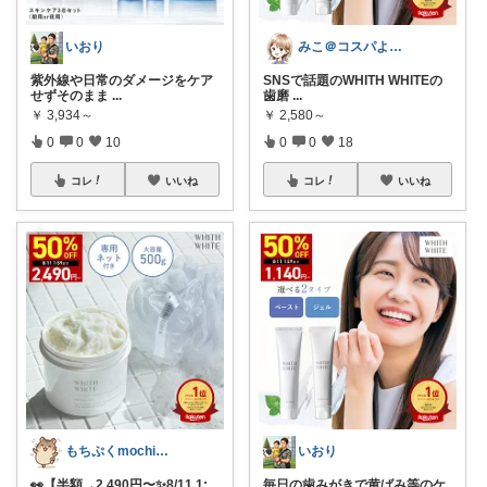
いおり
みこ＠コスパよくラクする家事
​紫外線や日常のダメージをケア
SNSで話題のWHITH WHITEの
せずそのまま
...
歯磨
...
￥
3,934～
￥
2,580～
0
0
10
0
0
18
コレ
いいね
コレ
いいね
もちぷくmochipuku☘️7日感謝
いおり
👀【半額→2,490円〜✨️8/11 1:
毎日の歯みがきで黄ばみ等のケ