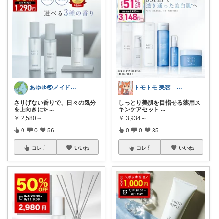
あゆゆ🌏メイドインジャパン応援中
トモトモ 美容 食品 子育てルーム
さりげない香りで、日々の気分
しっとり美肌を目指せる薬用ス
を上向きに✨
...
キンケアセット
...
￥
2,580～
￥
3,934～
0
0
56
0
0
35
コレ
いいね
コレ
いいね