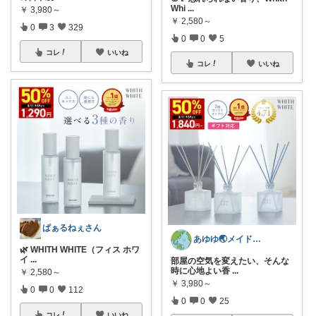
Whi
...
￥
3,980～
￥
2,580～
0
3
329
0
0
5
コレ
いいね
コレ
いいね
ぱぁるねぇさん
あゆゆ🌏メイドインジャパン応援中
🌿 WHITH WHITE（フィス ホワ
イ
...
部屋の空気を変えたい、そんな
時に心地よい香
...
￥
2,580～
￥
3,980～
0
0
112
0
0
25
コレ
いいね