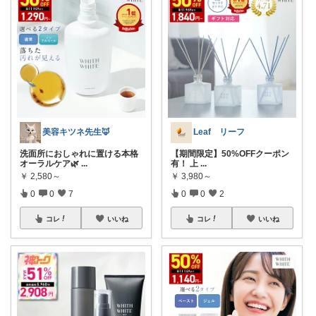
美容キツネ先生🦊
Leaf リーフ
洗面所におしゃれに置ける本格
【期間限定】50%OFFクーポン
オーラルケア🌿
...
有！ 上
...
￥
2,580～
￥
3,980～
0
0
7
0
0
2
コレ
いいね
コレ
いいね