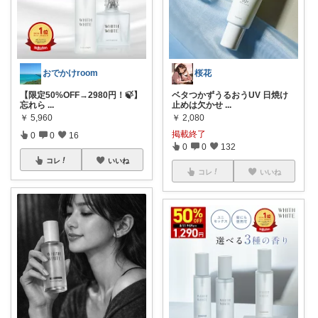
おでかけroom
桜花
【限定50%OFF→2980円！🍃】
ベタつかずうるおうUV 日焼け
忘れら
...
止めは欠かせ
...
￥
5,960
￥
2,080
掲載終了
0
0
16
0
0
132
コレ
いいね
コレ
いいね