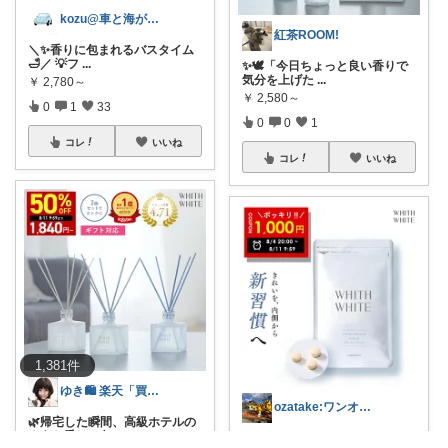
kozu@車と海が好き
紅茶ROOM!
​＼✨️香りに包まれるバスタイム
🛁／ 💡フ
...
✨🕊️「今日ちょっと良い香りで
気分を上げた
...
￥
2,780～
￥
2,580～
0
1
33
0
0
1
コレ
いいね
コレ
いいね
1,381
件
ゆき🛍️ 楽天「買ってよかった」を厳選
ozatake:ワンオペママサポーター
🌿帰宅した瞬間、高級ホテルの
ような香りに包
...
「夏のシミ、気づいたら増えて