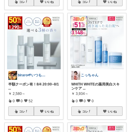
コレ
いいね
コレ
いいね
biraro🌱いつもありがとう♡
こっちゃん
半額クーポン有！8/4 20:00~8/1
WHITH WHITEの薬用美白スキ
...
ンケア
...
￥
2,580～
￥
3,934～
0
0
52
0
0
0
コレ
いいね
コレ
いいね