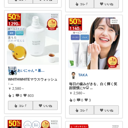
コレ
いいね
あいにゃん＊暮らしroom
TAKA
WHITHWHITEマウスウォッシュ
↓
...
毎日の歯みがきを、白く輝く笑
顔習慣に✨🦷
...
￥
2,580～
￥
2,580～
1
0
803
0
0
3
コレ
いいね
コレ
いいね