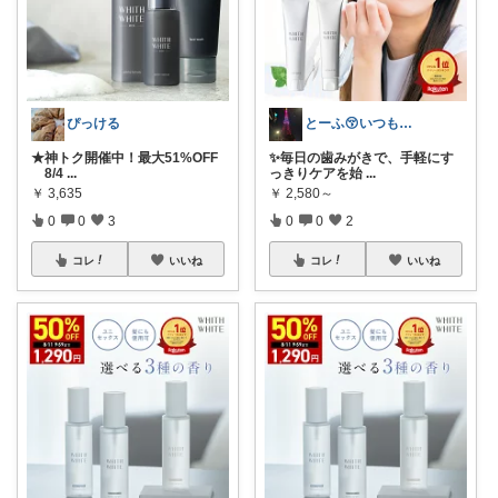
ぴっける
とーふ😚いつもご購入感謝です🙇
★神トク開催中！最大51%OFF
✨毎日の歯みがきで、手軽にす
8/4
...
っきりケアを始
...
￥
3,635
￥
2,580～
0
0
3
0
0
2
コレ
いいね
コレ
いいね