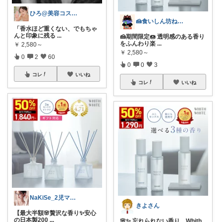
ひろ@美容コスメおすすめ専科🥹💖
🍰食いしん坊ねっこ🍩毎日タロット占い
「香水ほど重くない、でもちゃ
んと印象に残る
...
🍰期間限定🍩 透明感のある香り
をふんわり楽
...
￥
2,580～
￥
2,580～
0
2
60
0
0
3
コレ
いいね
コレ
いいね
NaKiSe_2児ママ🌸訪問感謝です
きよさん
【最大半額🌸贅沢な香り✨安心
の日本製200
...
🌸✨ 忘れられない香り、Whith