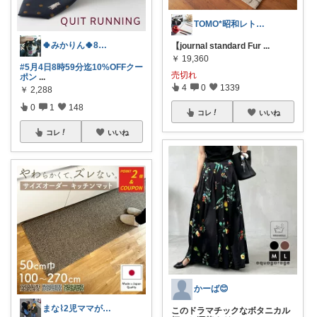
TOMO*昭和レトロ 📷🍎
🍀みかりん🍀8月宜しくお願いします✨
【journal standard Fur
...
￥
19,360
#5月4日8時59分迄10%OFFクー
売切れ
ポン
...
4
0
1339
￥
2,288
0
1
148
コレ
いいね
コレ
いいね
かーば😊
まな⌇2児ママが目指すゆとりある暮らし
このドラマチックなボタニカル