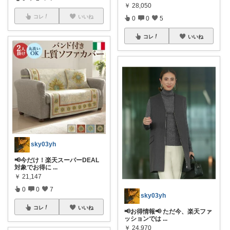
￥
28,050
コレ
いいね
0
0
5
コレ
いいね
sky03yh
📢今だけ！楽天スーパーDEAL
対象でお得に
...
￥
21,147
0
0
7
sky03yh
コレ
いいね
📢お得情報📢 ただ今、楽天ファ
ッションでは
...
￥
24,970