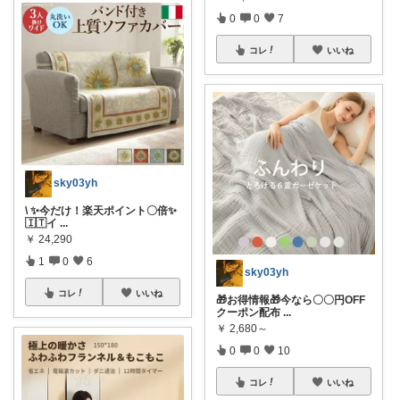
0
0
7
コレ
いいね
sky03yh
\ ✨今だけ！楽天ポイント〇倍✨
🇮🇹イ
...
￥
24,290
1
0
6
sky03yh
コレ
いいね
🎁お得情報🎁今なら〇〇円OFF
クーポン配布
...
￥
2,680～
0
0
10
コレ
いいね