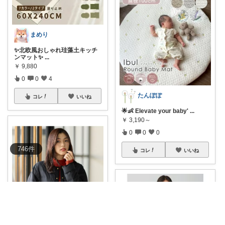
まめり
✨北欧風おしゃれ珪藻土キッチ
ンマット✨
...
￥
9,880
0
0
4
たんぽぽ
コレ
いいね
🌟👶 Elevate your baby'
...
￥
3,190～
0
0
0
746
件
コレ
いいね