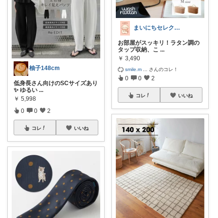
まいにちセレクトdays
お部屋がスッキリ！ラタン調の
タップ収納、こ
...
￥
3,490
柚子148cm
smile.m
...
さんのコレ！
0
0
2
低身長さん向けのSCサイズあり
✨ ゆるい
...
コレ
いいね
￥
5,998
0
0
2
コレ
いいね