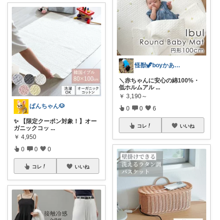
怪獣🦖boyかあちゃん❤️‍🔥🔥
＼赤ちゃんに安心の綿100%・
低ホルムアル
...
￥
3,190～
ぱんちゃん🐶
0
0
6
✨ 【限定クーポン対象！】オー
コレ
いいね
ガニックコッ
...
￥
4,950
0
0
0
コレ
いいね