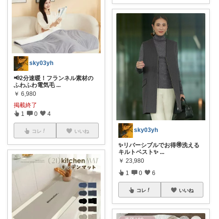
sky03yh
📢2分速暖！フランネル素材の
ふわふわ電気毛
...
￥
6,980
掲載終了
1
0
4
sky03yh
コレ
いいね
✨リバーシブルでお得🉐洗える
キルトベスト✨
...
￥
23,980
1
0
6
コレ
いいね