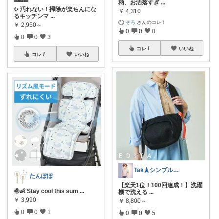
柄、お洒落すぎ
...
✨ 汚れない！掃除が楽ちんにな
￥
4,310
るキッチンマ
...
そろ
さんのコレ！
￥
2,950～
0
0
0
0
0
3
コレ
いいね
コレ
いいね
Tak🗼シンプルで健康的な暮らし
たんぽぽ
【楽天1位！100回達成！】洗濯
🌞👶 Stay cool this sum
...
機で洗える
...
￥
3,990
￥
8,800～
0
0
1
0
0
5