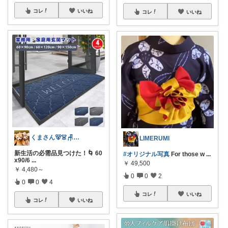
コレ
いいね
コレ
いいね
くまさん🐻👗🪑🛋️ 🍽️🍰
LIMERUMI
新生活の必需品見つけた！🌀 60
#オリジナル写真
For those w
...
x90/6
...
￥
49,500
￥
4,480～
0
0
2
0
0
4
コレ
いいね
コレ
いいね