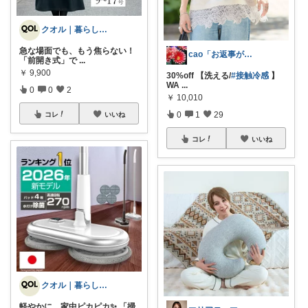
クオル｜暮らしの「質」爆上げ🈁
急な場面でも、もう焦らない！
cao「お返事が出来ずごめんなさい」
「前開き式」で
...
￥
9,900
30%off 【洗える/
#接触冷感
】
WA
...
0
0
2
￥
10,010
0
1
29
コレ
いいね
コレ
いいね
クオル｜暮らしの「質」爆上げ🈁
軽やかに、家中ピカピカ✨ 「掃