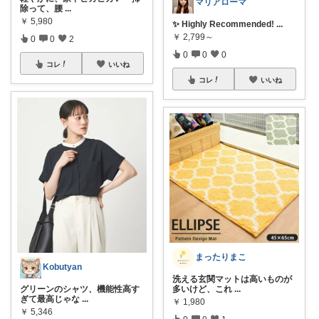
マリアローマ
除って、腰
...
￥
5,980
✨ Highly Recommended!
...
￥
2,799～
0
0
2
0
0
0
コレ
いいね
コレ
いいね
まったりまこ
Kobutyan
洗える玄関マットは高いものが
グリーンのシャツ、機能性高す
多いけど、これ
...
ぎて最高じゃな
...
￥
1,980
￥
5,346