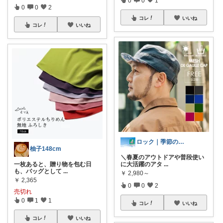
0
0
1
0
0
2
コレ
いいね
コレ
いいね
ロック｜季節のおすすめグッズを届けたい~
柚子148cm
＼春夏のアウトドアや普段使い
一枚あると、贈り物を包む日
に大活躍のアタ
...
も、バッグとして
...
￥
2,980～
￥
2,365
0
0
2
売切れ
0
1
1
コレ
いいね
コレ
いいね