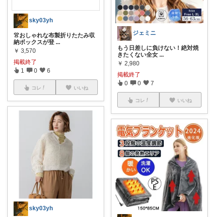
sky03yh
ジェミニ
👚おしゃれな布製折りたたみ収
納ボックスが登
...
もう日差しに負けない！絶対焼
￥
3,570
きたくない全女
...
掲載終了
￥
2,980
1
0
6
掲載終了
0
0
7
コレ
いいね
コレ
いいね
sky03yh