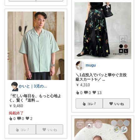
mugu
＼1点投入でパッと華やぐ主役
級スカート✨／
...
￥
4,310
かいと｜3児の父・お買い得商品分析のプロ
0
0
13
「忙しい毎日を、もっと心地よ
く。賢く『送料
...
コレ
いいね
￥
9,460
掲載終了
0
0
2
コレ
いいね