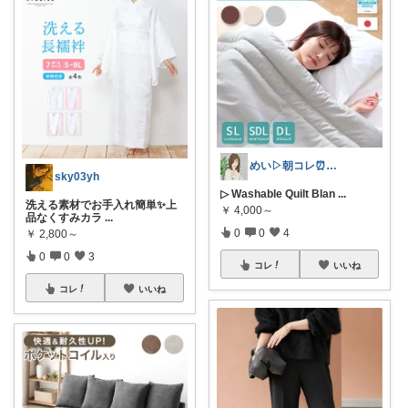
めい▷朝コレ⏰コメ挨拶不要🌿
sky03yh
▷ Washable Quilt Blan
...
洗える素材でお手入れ簡単✨上
￥
4,000～
品なくすみカラ
...
0
0
4
￥
2,800～
0
0
3
コレ
いいね
コレ
いいね