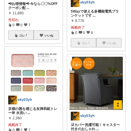
sky03yh
📢お得情報📢 今なら〇〇%OFF
クーポン配
...
5Wayで使える多機能電気ブラ
￥
11,880
ンケットです
...
売切れ
￥
8,776
0
0
7
掲載終了
0
0
6
コレ
いいね
コレ
いいね
sky03yh
京都の雅を感じる友禅和紙トレ
ー🌸 水洗い
...
sky03yh
￥
2,380
🛒カバー洗濯可能！キャスター
掲載終了
付きのおしゃれ
...
0
2
7