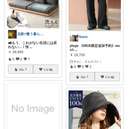
北欧×整う暮らし｜ハル
Nano
🛋️もう、これがない生活には戻
plage 《WEB限定追加予約》wa
れない…！快
...
sh
...
￥
39,999
￥
18,700
0
0
7
𝖭 𝖺 (
...
さんのコレ！
0
0
2
コレ
いいね
コレ
いいね