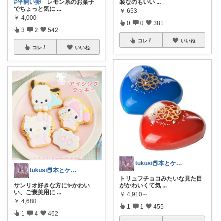
装なのもいい
...
#平飼い卵
レモン系のお菓子
でちょっと気に
...
￥
653
￥
4,000
0
0
381
3
2
542
コレ
いいね
コレ
いいね
tukusi📕本とケーキの快適な時間を
tukusi📕本とケーキの快適な時間を
トリュフチョコみたいな見た目
がかわいくて気
...
サンリオ好きな方に✨️かわい
い、ご褒美用に
...
￥
4,910～
￥
4,680
1
1
455
1
4
462