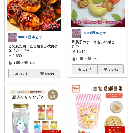
tukusi📕本とケーキの快適な時間を
tukusi📕本とケーキの快適な時間を
和菓子のケーキもいい感じ
(⁠*⁠´⁠ω⁠｀
...
​この見た目、たこ焼きが大好き
な『カードキ
...
￥
4,514～
￥
1,680
0
2
253
0
2
374
コレ
いいね
コレ
いいね