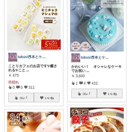
tukusi📕本とケーキの快適な時間を
tukusi📕本とケーキの快適な時間を
ことりカフェのお店です✨️癒さ
かわいい！ オシャレなケーキ
れる✨️こと
...
でお祝い
...
￥
475
￥
3,600
売切れ
1
4
422
0
0
311
コレ
いいね
コレ
いいね