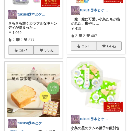
tukusi📕本とケーキの快適な時間を
tukusi📕本とケーキの快適な時間を
一粒一粒に可愛い小鳥たちが描
かれた、癒やし
...
きらきら輝くカラフルなキャン
ディが詰まった
...
￥
415
￥
1,069
2
2
407
2
2
377
コレ
いいね
コレ
いいね
tukusi📕本とケーキの快適な時間を
tukusi📕本とケーキの快適な時間を
小鳥の星のラムネ菓子✨️個別包