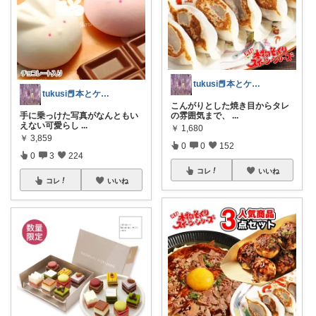
tukusi📕本とケーキの快適な時間を
tukusi📕本とケーキの快適な時間を
こんがりとした焼き目からタレ
の雰囲気まで、
...
手に乗っけた写真がなんともい
えない可愛らし
...
￥
1,680
￥
3,859
0
0
152
0
3
224
コレ
いいね
コレ
いいね