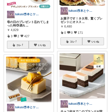
tukusi📕本とケーキの快適な時間を
tukusi📕本とケーキの快適な時間を
お菓子です！ネタ用、驚くプレ
ゼントにオスス
...
​母の日のプレゼント忘れてしま
った時😓遅れ
...
￥
6,480
￥
4,829
0
0
171
3
2
427
コレ
いいね
コレ
いいね
tukusi📕本とケーキの快適な時間を
tukusi📕本とケーキの快適な時間を
チョコ好きでこのブランドが苦