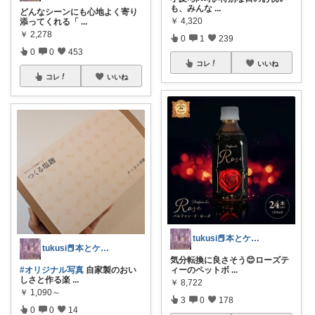
も、みんな
...
どんなシーンにも心地よく寄り
￥
4,320
添ってくれる「
...
￥
2,278
0
1
239
0
0
453
コレ
いいね
コレ
いいね
tukusi📕本とケーキの快適な時間を
tukusi📕本とケーキの快適な時間を
気分転換に良さそう😊ローズテ
ィーのペットボ
...
#オリジナル写真
自家製のおい
しさと作る楽
...
￥
8,722
￥
1,090～
3
0
178
0
0
14