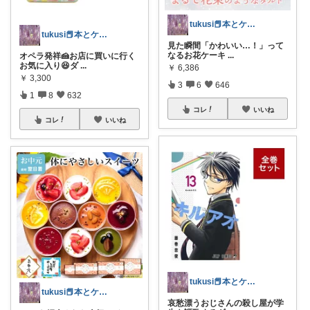
tukusi📕本とケーキの快適な時間を
tukusi📕本とケーキの快適な時間を
見た瞬間「かわいい…！」って
なるお花ケーキ
...
オペラ発祥🍰お店に買いに行く
お気に入り😆ダ
...
￥
6,386
￥
3,300
3
6
646
1
8
632
コレ
いいね
コレ
いいね
tukusi📕本とケーキの快適な時間を
tukusi📕本とケーキの快適な時間を
哀愁漂うおじさんの殺し屋が学