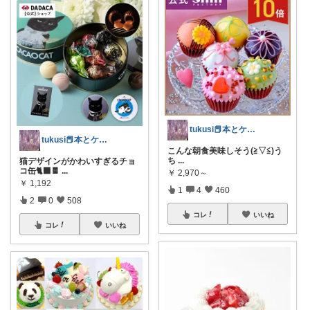
tukusi📕本とケーキの快適な時間を
tukusi📕本とケーキの快適な時間を
こんな朝食美味しそう(⁠≧⁠▽⁠≦⁠)う
ち
...
猫デザインがかわいすぎるチョ
コ缶🐈‍⬛🍫
...
￥
2,970～
￥
1,192
1
4
460
2
0
508
コレ
いいね
コレ
いいね