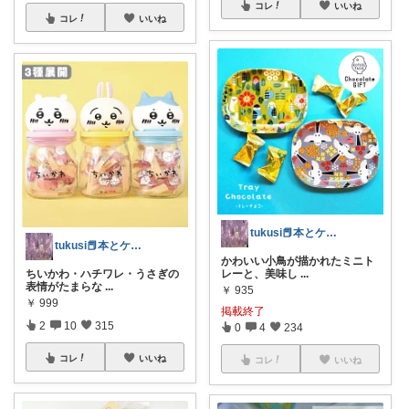
コレ
いいね
コレ
いいね
tukusi📕本とケーキの快適な時間を
tukusi📕本とケーキの快適な時間を
かわいい小鳥が描かれたミニト
レーと、美味し
...
ちいかわ・ハチワレ・うさぎの
表情がたまらな
...
￥
935
￥
999
掲載終了
2
10
315
0
4
234
コレ
いいね
コレ
いいね