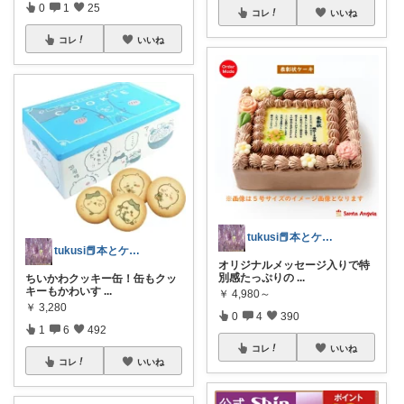
0
1
25
コレ
いいね
コレ
いいね
tukusi📕本とケーキの快適な時間を
tukusi📕本とケーキの快適な時間を
オリジナルメッセージ入りで特
別感たっぷりの
...
ちいかわクッキー缶！缶もクッ
キーもかわいす
...
￥
4,980～
￥
3,280
0
4
390
1
6
492
コレ
いいね
コレ
いいね