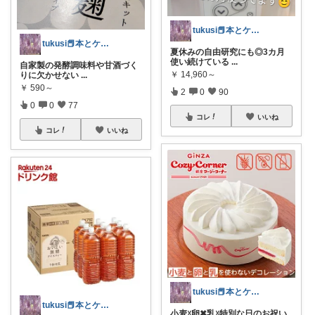
tukusi📕本とケーキの快適な時間を
tukusi📕本とケーキの快適な時間を
夏休みの自由研究にも◎3カ月
使い続けている
...
自家製の発酵調味料や甘酒づく
￥
14,960～
りに欠かせない
...
￥
590～
2
0
90
0
0
77
コレ
いいね
コレ
いいね
tukusi📕本とケーキの快適な時間を
tukusi📕本とケーキの快適な時間を
小麦☓卵✖乳☓​特別な日のお祝い