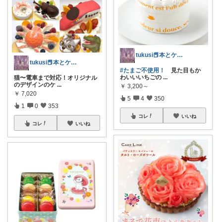
tukusi📕本とケーキの快適な時間を
tukusi📕本とケーキの快適な時間を
#たまご不使用！
見た目もか
わいいいちごの
...
猫〜電車まで対応！オリジナル
のデザインのケ
...
￥
3,200～
￥
7,020
5
4
350
1
0
353
コレ
いいね
コレ
いいね