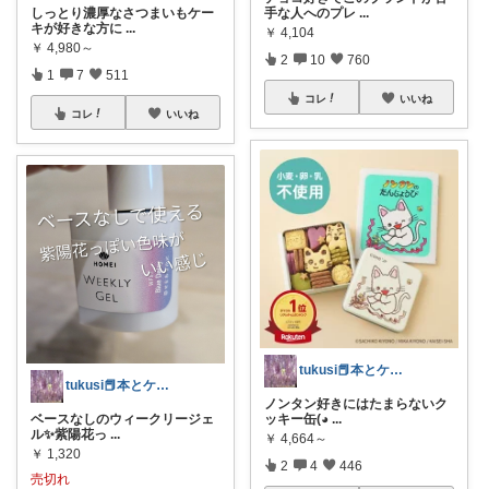
手な人へのプレ
...
しっとり濃厚なさつまいもケー
キが好きな方に
...
￥
4,104
￥
4,980～
2
10
760
1
7
511
コレ
いいね
コレ
いいね
tukusi📕本とケーキの快適な時間を
tukusi📕本とケーキの快適な時間を
ノンタン好きにはたまらないク
ッキー缶(⁠◕
...
ベースなしのウィークリージェ
ル✨️紫陽花っ
...
￥
4,664～
￥
1,320
2
4
446
売切れ