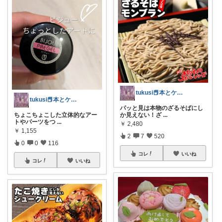
tukusi📕本とケーキの快適な時間を
tukusi📕本とケーキの快適な時間を
パッと見は本物のざるそばにし
か見えない！ざ
...
ちょこちょこした立体的なアー
トやパーツをつ
...
￥
2,480
￥
1,155
2
7
520
0
0
116
コレ
いいね
コレ
いいね