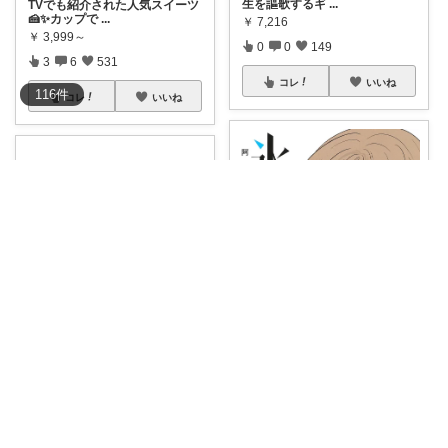
生を謳歌するギ
...
TVでも紹介された人気スイーツ
🍰✨カップで
...
￥
7,216
￥
3,999～
0
0
149
3
6
531
コレ
いいね
116
件
コレ
いいね
tukusi📕本とケーキの快適な時間を
アルミで巻くのが大変！面倒く
さがりやな私は
...
tukusi📕本とケーキの快適な時間を
￥
1,000
0
0
20
少女マンガだって勘違いしてみ