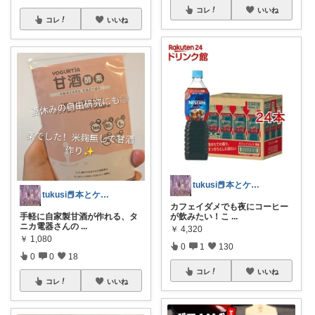
コレ
いいね
コレ
いいね
tukusi📕本とケーキの快適な時間を
tukusi📕本とケーキの快適な時間を
カフェイダメでも夜にコーヒー
が飲みたい！こ
...
手軽に自家製甘酒が作れる、タ
ニカ電器さんの
...
￥
4,320
￥
1,080
0
1
130
0
0
18
コレ
いいね
コレ
いいね