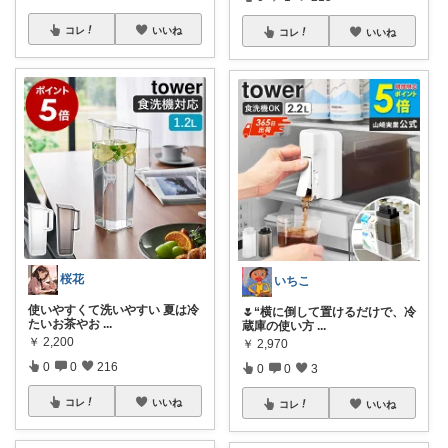
コレ
いいね
コレ
いいね
桜花
いちこ
使いやすくて洗いやすい 夏は冷
🌷“横に倒して置けるだけで、冷
たいお茶やお
...
蔵庫の使い方
...
￥
2,200
￥
2,970
0
0
216
0
0
3
コレ
いいね
コレ
いいね