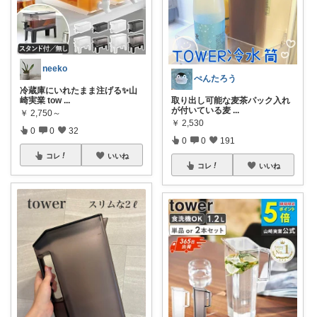
neeko
ぺんたろう
冷蔵庫にいれたまま注げる✨山
崎実業 tow
...
取り出し可能な麦茶パック入れ
が付いている麦
...
￥
2,750～
￥
2,530
0
0
32
0
0
191
コレ
いいね
コレ
いいね