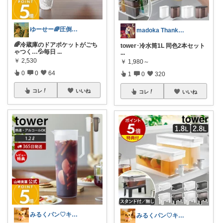
ゆーせー🌈圧倒的便利な暮らし
madoka‪︎‬ Thanks☺︎
🌈冷蔵庫のドアポケットがごち
tower･冷水筒1L 同色2本セット
ゃつく…💦毎日
...
...
￥
2,530
￥
1,980～
0
0
64
1
0
320
コレ
いいね
コレ
いいね
みるくパン♡キッチンルーム
みるくパン♡キッチンルーム