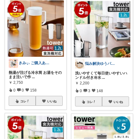
きみぃ ご購入ありがとうございます♪
悩み解決ゆうパパroom
熱湯が注げる冷水筒 お湯をその
洗いやすくて毎日使いやすいハ
まま注いで作
...
ンドル付き冷水
...
￥
2,750
￥
2,200
0
0
158
0
3
148
コレ
いいね
コレ
いいね