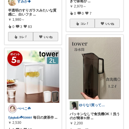
きで余裕が
...
すみか🍀
￥
2,970～
半透明のすりガラスみたいな質
0
0
7
感に、白いフタ
...
￥
1,980～
コレ
いいね
0
3
83
コレ
いいね
ゆりな⌇買ってよかったもの🌿
ぺぺこ☘️
パッキンなしで食洗機OK！洗う
#𝓅𝑒𝓅𝑒𝓀𝑜☘️tower
毎日の麦茶作
...
のが簡単✨持
...
￥
2,530
￥
2,200