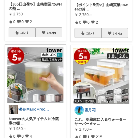
【365日出荷✨】山崎実業 tower
【ポイント5倍✨】山崎実業 tow
の熱
...
erの冷
...
￥
2,750
￥
2,750～
0
0
2
0
0
2
コレ
いいね
コレ
いいね
🕊𑁍 Mario✧room 𑁍🕊
雪月花
✨towerの人気アイテム✨ 冷蔵
これ、冷蔵庫に入るウォーター
庫の棚
...
サーバー🥤✨
...
￥
1,980～
￥
2,750～
0
0
4
0
1
215