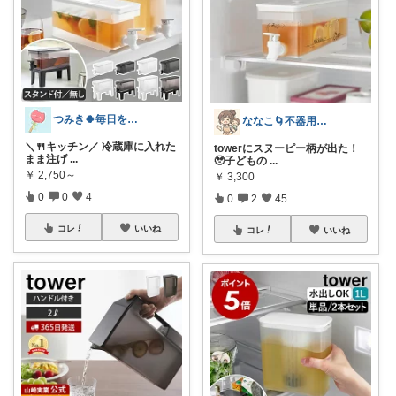
つみき🍀毎日をご機嫌にする♡
ななこ🌀不器用ママ￤家事＆育児グッズ
＼🍴キッチン／ 冷蔵庫に入れた
towerにスヌーピー柄が出た！
まま注げ
...
🥹子どもの
...
￥
2,750～
￥
3,300
0
0
4
0
2
45
コレ
いいね
コレ
いいね