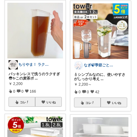
ちりやま！ ラク×便利グッズ🫧
なぎ🍃季節ごとの暮らしを快適に
パッキンレスで洗うのラクすぎ
💧シンプルなのに、使いやすさ
😳✨この麦茶ポ
...
がしっかり考え
...
￥
2,200
￥
2,200～
0
0
166
0
0
42
コレ
いいね
コレ
いいね