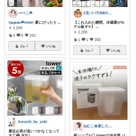
ぺぺこ☘️
3児パパTOMO/暮らしが整う
#𝓅𝑒𝓅𝑒𝓀𝑜☘️tower
夏にぴったり
...
【これ入れた瞬間、冷蔵庫がホ
テル級🥤✨】
...
￥
2,200
￥
2,200
0
0
202
1
1
350
コレ
いいね
コレ
いいね
kurashi_by_yuki
ねむこ🎀楽したいママの購入品ほぼオリ写
最近お茶が追いつかなくなって
きて😂 水出し
...
超シンプル♡ towerの冷水筒 パ