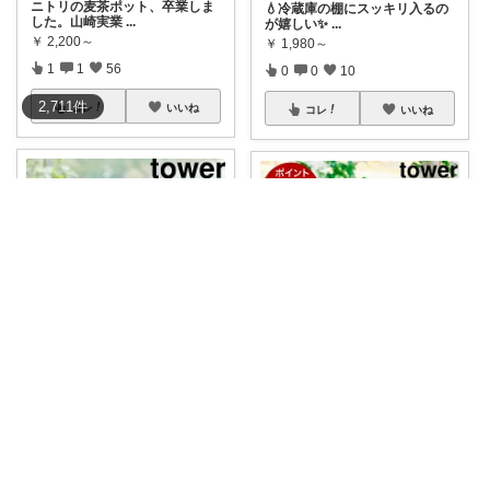
ニトリの麦茶ポット、卒業しま
💧冷蔵庫の棚にスッキリ入るの
した。山崎実業
...
が嬉しい✨
...
￥
2,200～
￥
1,980～
1
1
56
0
0
10
2,711
件
コレ
いいね
コレ
いいね
tomo_kurashi‪·͜· ❤︎‬
ゆず🍊｜北欧ナチュラルインテリア
#山崎実業
#tower
冷蔵庫からポ
麦茶を注ぐたびに、重いピッチ
ット
...
ャーを持ち上げ
...
￥
990～
￥
2,750～
1
0
361
0
0
5