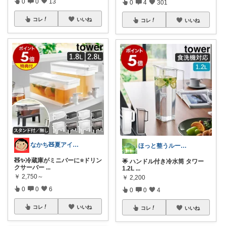
0
0
13
0
4
301
コレ
いいね
コレ
いいね
なかち🧸夏アイテム＆便利グッズ✨
ほっと整うルーム🌿
🧸✨冷蔵庫がミニバーに⭐️ドリン
🌟 ハンドル付き冷水筒 タワー
クサーバー
...
1.2L
...
￥
2,750～
￥
2,200
0
0
6
0
0
4
コレ
いいね
コレ
いいね