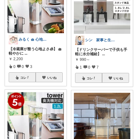
みるく 🧺 心地よい、上質な暮らしを
シン 家事と生活の便利グッズ
【冷蔵庫が整う心地よさ🧊】 🧺
【ドリンクサーバーで子供も手
軽やかに
...
軽に水分補給】
...
￥
2,200
￥
990～
0
0
3
1
0
7
コレ
いいね
コレ
いいね