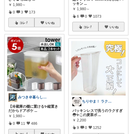
ッキン
...
￥
1,980～
￥
1,980～
0
3
173
6
0
1073
コレ
いいね
コレ
いいね
みつき＠暮らしのお気に入り
ちりやま！ ラク×便利グッズ🫧
【冷蔵庫の棚に置ける✨縦置き
だからドアポケ
...
パッキンレスで洗うのラクすぎ
😳✨この麦茶ポ
...
￥
1,980～
￥
2,200
0
11
486
9
0
1252
コレ
いいね