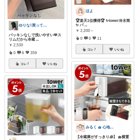
ほよ
🏆楽天1位獲得🏆 ✨tower冷水筒
✨ パ
...
ゆりな⌇買ってよかったもの🌿
￥
2,200～
パッキンなしで洗いやすい🫶ス
0
0
11
リムだから冷蔵
...
￥
2,530
コレ
いいね
0
6
359
コレ
いいね
みるく 🧺 心地よい、上質な暮らしを
【冷蔵庫がすっきり🧊】 🧺横置