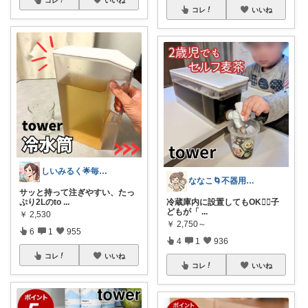
コレ
いいね
しいみるく🌟毎日全力投稿🌟
ななこ🌀不器用ママ￤家事＆育児グッズ
サッと持って注ぎやすい、たっ
ぷり2Lのto
...
冷蔵庫内に設置してもOK🙆‍♀️子
どもが「
...
￥
2,530
￥
2,750～
6
1
955
4
1
936
コレ
いいね
コレ
いいね