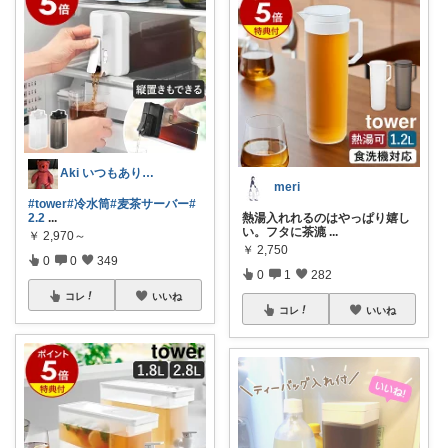
Aki いつもありがとうございます！
meri
#tower
#冷水筒
#麦茶サーバー
#
2.2
...
熱湯入れれるのはやっぱり嬉し
い。フタに茶漉
...
￥
2,970～
￥
2,750
0
0
349
0
1
282
コレ
いいね
コレ
いいね