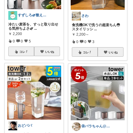
すずしろ🌿整えながら、ゆるく暮らす
さわ
冷たい麦茶を、すっと取り出せ
​食洗機OKで洗うの超楽ちん😳
る気持ちよさ🌿
...
スタイリッシ
...
￥
2,200
￥
2,200～
0
0
5
0
0
3
コレ
いいね
コレ
いいね
おどパパ
🦋バラちゃん@主婦目線の便利グッズ🦋