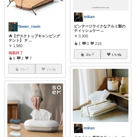
mikan
ビンテージライクなアルミ製の
flower_room
ティッシュケー
...
⛺【デスクトップキャンピング
￥
3,300
テント】 テ
...
1
0
218
￥
1,980
掲載終了
コレ
いいね
0
2
7
コレ
いいね
mikan