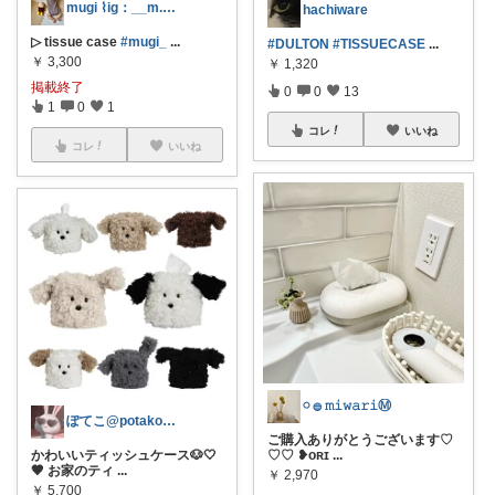
mugi ⌇ig：__m.g.1310
hachiware
▷ tissue case
#mugi_
...
#DULTON
#TISSUECASE
...
￥
3,300
￥
1,320
掲載終了
0
0
13
1
0
1
コレ
いいね
コレ
いいね
𓏸 𓐍 𝚖𝚒𝚠𝚊𝚛𝚒Ⓜ︎
ぽてこ@potako_official
ご購入ありがとうございます♡
かわいいティッシュケース🐶🤍
♡♡ ❥ᴏʀɪ
...
🤎 お家のティ
...
￥
2,970
￥
5,700