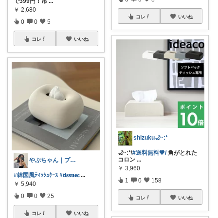
で399円！吊
...
￥
2,680
コレ
いいね
0
0
5
コレ
いいね
shizuku🌙･:*
🌙･:*\
#送料無料🤎/
角がとれた
コロン
...
やぶちゃん｜プチプラ × おしゃれ
￥
3,960
#韓国風ﾃｨｯｼｭｹｰｽ
#𝐭𝐢𝐬𝐬𝐮𝐞𝐜
...
1
0
158
￥
5,940
0
0
25
コレ
いいね
コレ
いいね