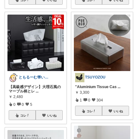
ともるーむ🉐いいものみっけ‼️
TSUYOZOU
【高級感デザイン】大理石風の
"Aluminium Tissue Cas
...
マーブル柄とレ
...
￥
3,300
￥
2,480
1
0
304
0
0
5
コレ
いいね
コレ
いいね