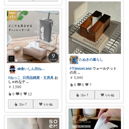
たぬきの暮らし
#𝕋𝕚𝕤𝕤𝕦𝕖𝕔𝕒𝕤𝕖
ウォールナット
🍰食いしん坊ねっこ🍩毎日タロット占い
の天
...
#ねっこ_日用品雑貨・文房具
お
￥
5,940
しゃれなテ
...
0
0
7
￥
1,590
0
0
12
コレ
いいね
コレ
いいね