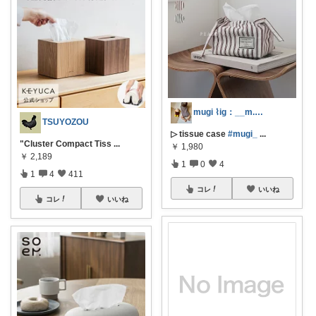
mugi ⌇ig：__m.g.1310
TSUYOZOU
▷ tissue case
#mugi_
...
"Cluster Compact Tiss
...
￥
1,980
￥
2,189
1
0
4
1
4
411
コレ
いいね
コレ
いいね