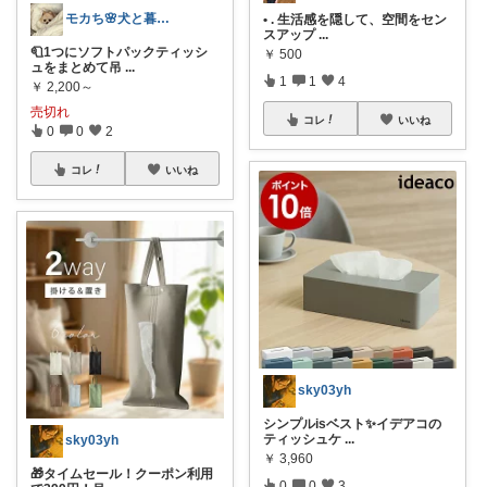
モカち🌸犬と暮らす節約収納
• . 生活感を隠して、空間をセン
スアップ
...
🧻1つにソフトパックティッシ
￥
500
ュをまとめて吊
...
1
1
4
￥
2,200～
売切れ
コレ
いいね
0
0
2
コレ
いいね
sky03yh
シンプルisベスト✨イデアコの
ティッシュケ
...
sky03yh
￥
3,960
🎁タイムセール！クーポン利用
0
0
3