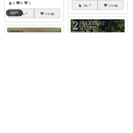
0
0
1
コレ
いいね
84
件
コレ
いいね
Yoko【ミニマリスト】5/24🌼
hanyacoro
テントの形をしたユニークなテ
ィッシュケース
...
シンプルで良い！ 片手で取り出
￥
1,980
し、しっかり
...
0
0
31
￥
3,960
1
0
30
コレ
いいね
コレ
いいね