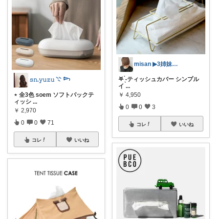
misan ▶︎3姉妹mama
𖤐 ̖́-‬ティッシュカバー シンプル
𝚜𝚗.𝚢𝚞𝚣𝚞 𓇢 𓆸
イ
...
⋆ 全3色 soem ソフトパックテ
￥
4,950
ィッシ
...
0
0
3
￥
2,970
0
0
71
コレ
いいね
コレ
いいね