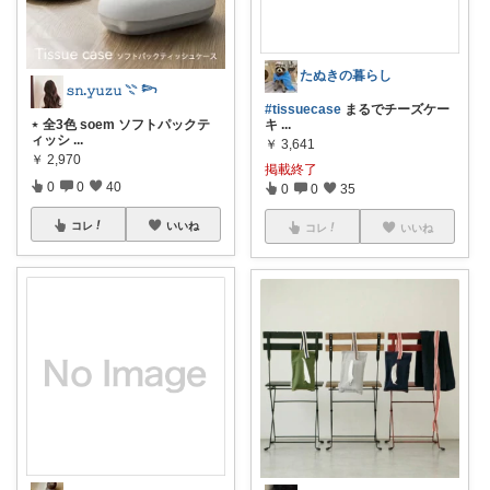
たぬきの暮らし
𝚜𝚗.𝚢𝚞𝚣𝚞 𓇢 𓆸
#tissuecase
まるでチーズケー
⋆ 全3色 soem ソフトパックテ
キ
...
ィッシ
...
￥
3,641
￥
2,970
掲載終了
0
0
40
0
0
35
コレ
いいね
コレ
いいね