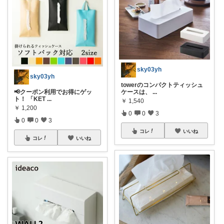
sky03yh
sky03yh
towerのコンパクトティッシュ
📢クーポン利用でお得にゲッ
ケースは、
...
ト！ 「KET
...
￥
1,540
￥
1,200
0
0
3
0
0
3
コレ
いいね
コレ
いいね