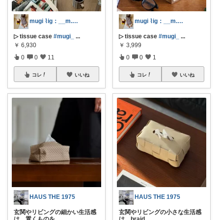
mugi ⌇ig：__m.g.1310
mugi ⌇ig：__m.g.1310
▷ tissue case
#mugi_
...
▷ tissue case
#mugi_
...
￥
6,930
￥
3,999
0
0
11
0
0
1
コレ
いいね
コレ
いいね
HAUS THE 1975
HAUS THE 1975
玄関やリビングの細かい生活感
玄関やリビングの小さな生活感
は、置くものを
...
は、braid
...