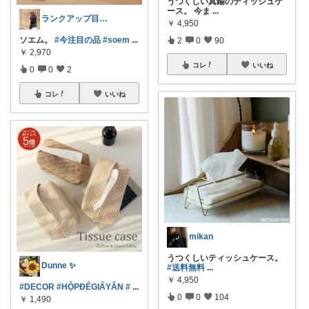
うつくしい真鍮のティッシュケ
ース。 今ま
...
ランクアップ目指して今月頑張ります🔥
￥
4,950
ソエム。
#今注目の品
#soem
...
2
0
90
￥
2,970
コレ
いいね
0
0
2
コレ
いいね
mikan
うつくしいティッシュケース。
Dunne ✨
#送料無料
...
￥
4,950
#DECOR
#HỘPĐỂGIẤYĂN
#
...
0
0
104
￥
1,490