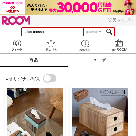
ROOM
楽天トップへ
詳細検索
Feed
見つける
お知らせ
商品
ユーザー
#オリジナル写真