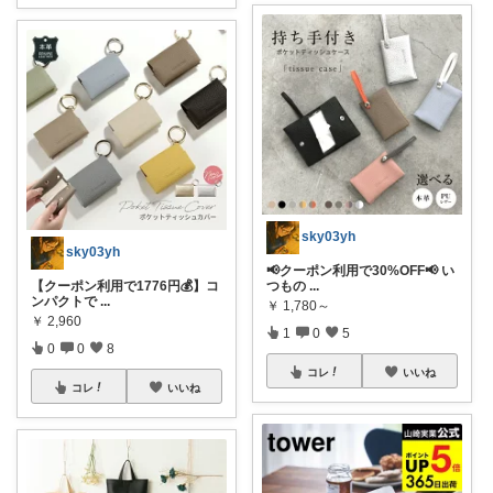
sky03yh
sky03yh
📢クーポン利用で30%OFF📢 い
【クーポン利用で1776円💰】コ
つもの
...
ンパクトで
...
￥
1,780～
￥
2,960
1
0
5
0
0
8
コレ
いいね
コレ
いいね