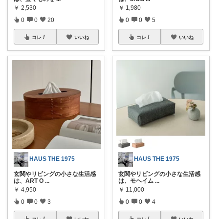
￥
2,530
￥
1,980
0
0
20
0
0
5
コレ
いいね
コレ
いいね
HAUS THE 1975
HAUS THE 1975
玄関やリビングの小さな生活感
玄関やリビングの小さな生活感
は、ART O
...
は、モヘイム
...
￥
4,950
￥
11,000
0
0
3
0
0
4
コレ
いいね
コレ
いいね