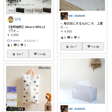
vie_maison
ひろ
• . 毎日目にするものこそ、上質
【送料無料】ideaco WALL2
に .
...
（ウォ
...
￥
4,950
￥
3,300
0
0
3
K.lemon
...
さんのコレ！
1
0
2
コレ
いいね
コレ
いいね
vie_maison