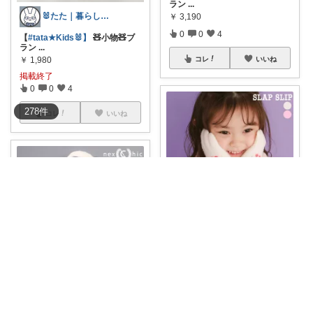
ラン
...
🐰たた｜暮らしと子育て
￥
3,190
0
0
4
【
#tata★Kids🐰】
🧸小物🧸ブ
ラン
...
￥
1,980
コレ
いいね
掲載終了
0
0
4
278
件
コレ
いいね
🐰たた｜暮らしと子育て
【
#tata★Kids🐰】
🧸チェリー
モチ
...
￥
1,320
🐰たた｜暮らしと子育て
掲載終了
0
0
4
【
#tata★Kids🐰】
🧸折り畳み