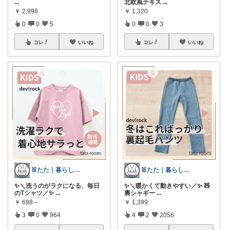
...
北欧風テキス
...
￥
2,998
￥
1,320
0
0
5
0
0
3
コレ
いいね
コレ
いいね
🐰たた｜暮らしと子育て
🐰たた｜暮らしと子育て
✨＼洗うのがラクになる、毎日
✨＼暖かくて動きやすい／✨️ 🧸
のTシャツ／✨
...
裏シャギー
...
￥
698～
￥
1,399
3
0
964
4
2
2056