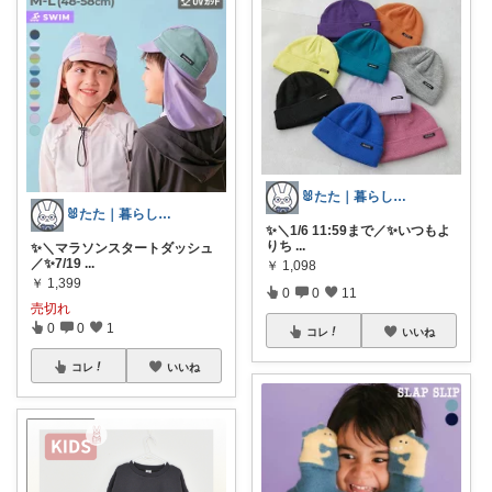
🐰たた｜暮らしと子育て
🐰たた｜暮らしと子育て
✨＼1/6 11:59まで／✨いつもよ
りち
...
✨＼マラソンスタートダッシュ
／✨7/19
...
￥
1,098
￥
1,399
0
0
11
売切れ
0
0
1
コレ
いいね
コレ
いいね