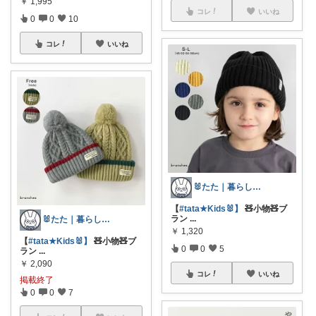
￥
1,995
コレ
いいね
0
0
10
コレ
いいね
🐰たた｜暮らしと子育て
【
#tata★Kids🐰】
🧸小物🧸ブ
ラン
...
🐰たた｜暮らしと子育て
￥
1,320
【
#tata★Kids🐰】
🧸小物🧸ブ
0
0
5
ラン
...
￥
2,090
コレ
いいね
掲載終了
0
0
7