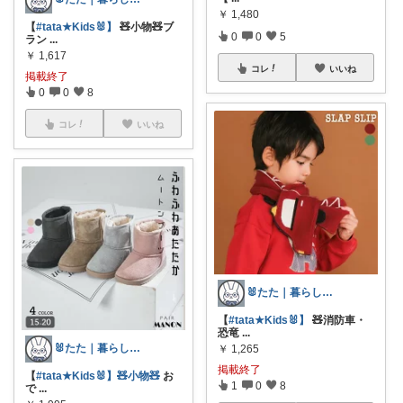
￥
1,480
【
#tata★Kids🐰】
🧸小物🧸ブ
0
0
5
ラン
...
￥
1,617
コレ
いいね
掲載終了
0
0
8
コレ
いいね
🐰たた｜暮らしと子育て
【
#tata★Kids🐰】
🧸消防車・
恐竜
...
🐰たた｜暮らしと子育て
￥
1,265
掲載終了
【
#tata★Kids🐰】🧸小物🧸
お
1
0
8
で
...