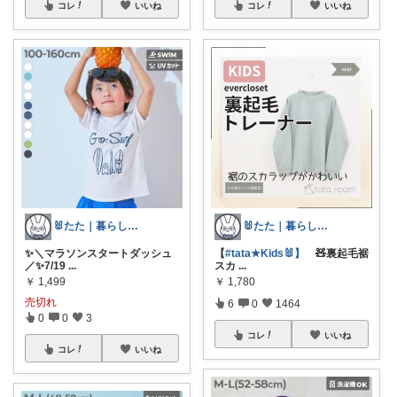
コレ
いいね
コレ
いいね
🐰たた｜暮らしと子育て
🐰たた｜暮らしと子育て
✨＼マラソンスタートダッシュ
【
#tata★Kids🐰】
🧸裏起毛裾
／✨7/19
...
スカ
...
￥
1,499
￥
1,780
売切れ
6
0
1464
0
0
3
コレ
いいね
コレ
いいね