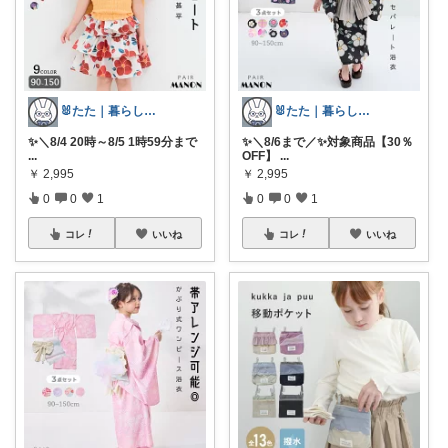
🐰たた｜暮らしと子育て
🐰たた｜暮らしと子育て
✨＼8/4 20時～8/5 1時59分まで
✨＼8/6まで／✨対象商品【30％
...
OFF】
...
￥
2,995
￥
2,995
0
0
1
0
0
1
コレ
いいね
コレ
いいね