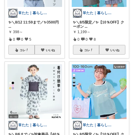
🐰たた｜暮らしと子育て
🐰たた｜暮らしと子育て
✨＼8/12 11:59まで／✨3500円
✨＼8/5限定／✨【10％OFF】ク
...
ーポン
...
￥
398～
￥
1,199～
0
0
5
0
0
8
コレ
いいね
コレ
いいね
🐰たた｜暮らしと子育て
🐰たた｜暮らしと子育て
✨＼8/6まで／✨対象商品【40％
✨＼8/5限定／✨【10％OFF】ク