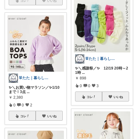
コレ
いいね
🐰たた｜暮らしと子育て
✨＼感謝祭／✨ 12/19 20時～2
1時
...
🐰たた｜暮らしと子育て
￥
898
0
0
3
✨＼お買い物マラソン／✨1/10
まで！3点
...
￥
2,380
コレ
いいね
0
0
2
コレ
いいね