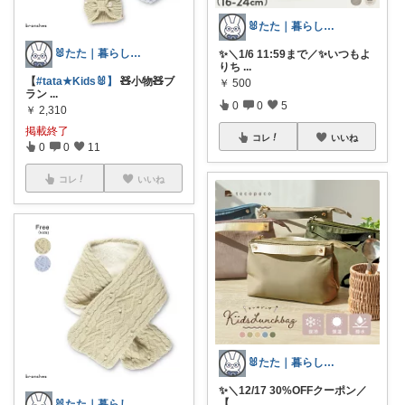
🐰たた｜暮らしと子育て
🐰たた｜暮らしと子育て
✨＼1/6 11:59まで／✨いつもよ
りち
...
【
#tata★Kids🐰】
🧸小物🧸ブ
￥
500
ラン
...
0
0
5
￥
2,310
掲載終了
コレ
いいね
0
0
11
コレ
いいね
🐰たた｜暮らしと子育て
✨＼12/17 30%OFFクーポン／
【
...
🐰たた｜暮らしと子育て