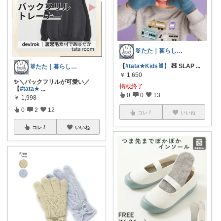
🐰たた｜暮らしと子育て
【
#tata★Kids🐰】
🧸 SLAP
...
🐰たた｜暮らしと子育て
￥
1,650
✨＼バックフリルが可愛い／
掲載終了
【
#tata★
...
0
0
13
￥
1,998
0
2
12
コレ
いいね
コレ
いいね