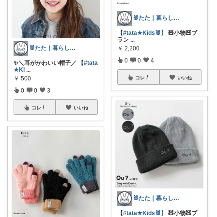
🐰たた｜暮らしと子育て
【
#tata★Kids🐰】
🧸小物🧸ブ
ラン
...
🐰たた｜暮らしと子育て
￥
2,200
0
0
4
✨＼耳がかわいい帽子／ 【
#tata
★Ki
...
￥
500
コレ
いいね
0
0
3
コレ
いいね
🐰たた｜暮らしと子育て
【
#tata★Kids🐰】
🧸小物🧸ブ