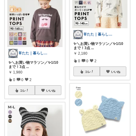
🐰たた｜暮らしと子育て
✨＼お買い物マラソン／✨1/10
まで！3点
...
🐰たた｜暮らしと子育て
￥
2,180
0
0
2
✨＼お買い物マラソン／✨1/10
まで！3点
...
￥
1,980
コレ
いいね
0
0
2
コレ
いいね