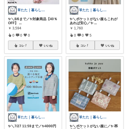
🐰たた｜暮らしと子育て
🐰たた｜暮らしと子育て
✨＼8/6まで／✨対象商品【40％
✨＼ポケットがない服もこれが
OFF】
...
あれば安心／✨
...
￥
3,594
￥
1,760
0
0
0
0
0
5
コレ
いいね
コレ
いいね
🐰たた｜暮らしと子育て
🐰たた｜暮らしと子育て
✨＼7/27 11:59まで／✨4000円
✨＼ポケットがない服に／✨ 🧸