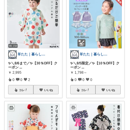
🐰たた｜暮らしと子育て
🐰たた｜暮らしと子育て
✨＼8/6まで／✨【30％OFF】ク
✨＼8/5限定／✨【10％OFF】ク
ーポン
...
ーポン
...
￥
2,995
￥
1,798～
0
0
2
0
0
0
コレ
いいね
コレ
いいね