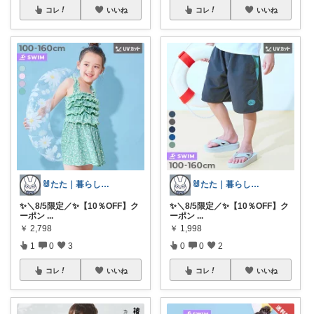
コレ
いいね
コレ
いいね
🐰たた｜暮らしと子育て
🐰たた｜暮らしと子育て
✨＼8/5限定／✨【10％OFF】ク
✨＼8/5限定／✨【10％OFF】ク
ーポン
...
ーポン
...
￥
2,798
￥
1,998
1
0
3
0
0
2
コレ
いいね
コレ
いいね