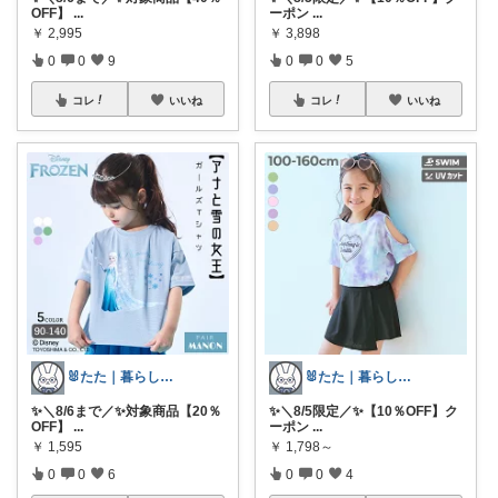
OFF】
...
ーポン
...
￥
2,995
￥
3,898
0
0
9
0
0
5
コレ
いいね
コレ
いいね
🐰たた｜暮らしと子育て
🐰たた｜暮らしと子育て
✨＼8/6まで／✨対象商品【20％
✨＼8/5限定／✨【10％OFF】ク
OFF】
...
ーポン
...
￥
1,595
￥
1,798～
0
0
6
0
0
4