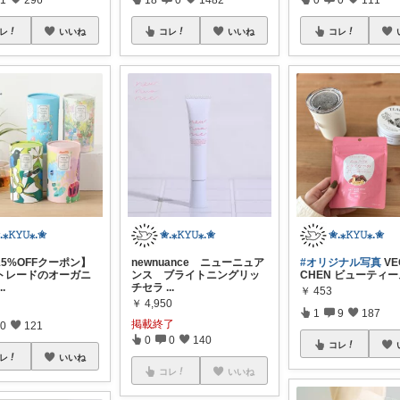
レ
いいね
コレ
いいね
コレ
.⁎𝙺𝚈𝚄⁎.✬
✬.⁎𝙺𝚈𝚄⁎.✬
✬.⁎𝙺𝚈𝚄⁎.✬
5%OFFクーポン】
newnuance ニューニュア
#オリジナル写真
VE
トレードのオーガニ
ンス ブライトニングリッ
CHEN ビューティ
...
チセラ
...
￥
453
￥
4,950
1
9
187
掲載終了
0
121
0
0
140
コレ
レ
いいね
コレ
いいね