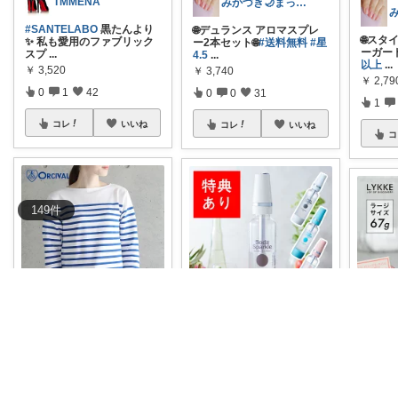
TMMENA
みかづき🌙まったり
#SANTELABO
黒たんより
🌐デュランス アロマスプレ
🌐スタ
✨ 私も愛用のファブリック
ー2本セット🌐
#送料無料
#星
ーガード
スプ
...
4.5
...
以上
...
￥
3,520
￥
3,740
￥
2,79
0
1
42
0
0
31
1
コレ
いいね
コレ
いいね
コ
149
件
kururu
✬.⁎𝙺𝚈𝚄⁎.✬
✬
【10%OFFクーポン配布】
炭酸水メーカー ソーダスパ
いつだ
ORCIVAL 着回しのきくカッ
ークル マルチ スターターキ
めに！
...
ット
...
単かか
￥
11,165
￥
14,940