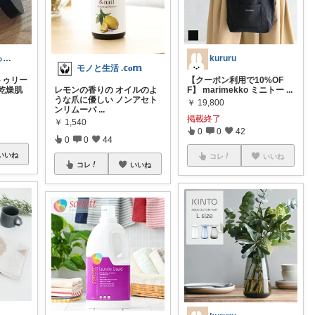
みかづき🌙まったり
kururu
モノと生活 .𝕔𝐨𝕞
トゥリー
【クーポン利用で10%OF
乾燥肌
レモンの香りの オイルのよ
F】 marimekko ミニトー
...
うな爪に優しい ノンアセト
￥
19,800
ンリムーバ
...
掲載終了
￥
1,540
0
0
42
0
0
44
いいね
コレ
いいね
コレ
いいね