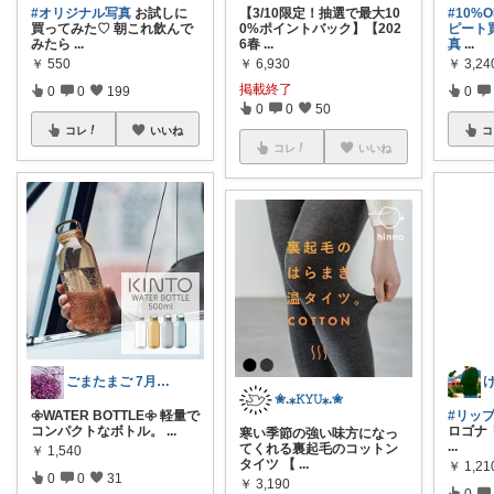
#オリジナル写真
お試しに
【3/10限定！抽選で最大10
#10%
買ってみた♡ 朝これ飲んで
0%ポイントバック】【202
ピート
みたら
...
6春
...
真
...
￥
550
￥
6,930
￥
3,24
掲載終了
0
0
199
0
0
0
50
コレ
いいね
コ
コレ
いいね
ごまたまご 7月Thank you◡̈*
✬.⁎𝙺𝚈𝚄⁎.✬
𖧷WATER BOTTLE𖧷 軽量で
#リッ
コンパクトなボトル。
...
ロゴナ
寒い季節の強い味方になっ
...
てくれる裏起毛のコットン
￥
1,540
タイツ 【
...
￥
1,21
0
0
31
￥
3,190
0