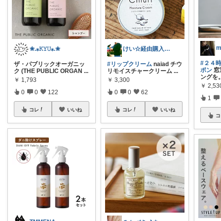
m
✬.⁎𝙺𝚈𝚄⁎.✬
けい☆経由購入ありがとうございます
#２４
ザ・パブリックオーガニッ
#リップクリーム
naiad チウ
ポン
窓
ク (THE PUBLIC ORGAN
...
リモイスチャークリーム
...
ングを
￥
1,793
￥
3,300
￥
2,53
0
0
122
0
0
62
1
コレ
いいね
コレ
いいね
コ