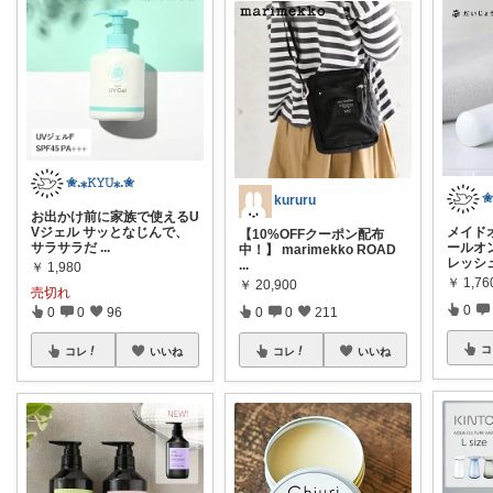
✬.⁎𝙺𝚈𝚄⁎.✬
✬
kururu
お出かけ前に家族で使えるU
Vジェル サッとなじんで、
メイド
【10%OFFクーポン配布
サラサラだ
...
ールオ
中！】 marimekko ROAD
レッシ
...
￥
1,980
￥
1,76
￥
20,900
売切れ
0
0
0
96
0
0
211
コ
コレ
いいね
コレ
いいね