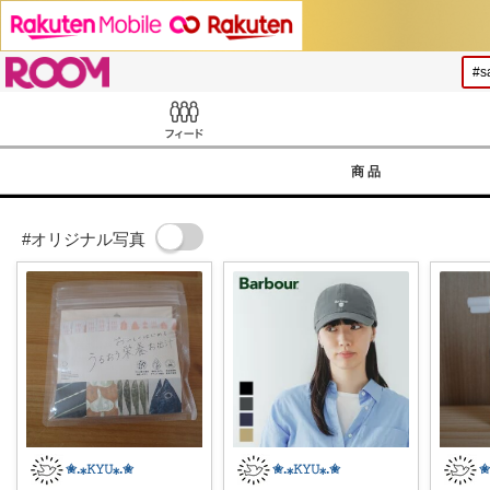
ROOM
Feed
商品
#オリジナル写真
✬.⁎𝙺𝚈𝚄⁎.✬
✬.⁎𝙺𝚈𝚄⁎.✬
✬