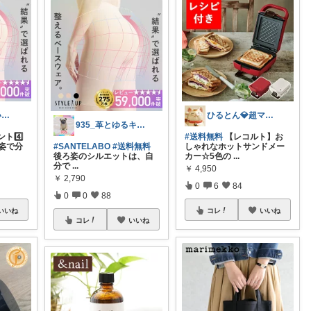
とんとん🐼✨いいねに感謝です🙇‍♀️
ひるとん💎超マイペース☆
935_革とゆるキャラとウイスキー
ト4️⃣
#送料無料
【レコルト】お
ろ姿で分
#SANTELABO
#送料無料
しゃれなホットサンドメー
後ろ姿のシルエットは、自
カー☆5色の
...
分で
...
￥
4,950
￥
2,790
0
6
84
0
0
88
いいね
コレ
いいね
コレ
いいね