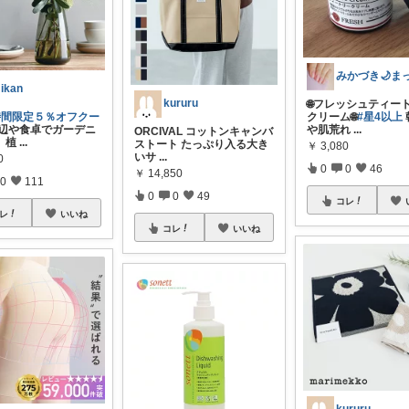
ikan
kururu
🌐フレッシュティー
時間限定５％オフクー
クリーム🌐
#星4以上
辺や食卓でガーデニ
や肌荒れ
...
ORCIVAL コットンキャンバ
。植
...
ストート たっぷり入る大き
￥
3,080
いサ
...
0
0
0
46
￥
14,850
0
111
0
0
49
コレ
レ
いいね
コレ
いいね