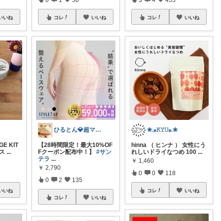
いいね
コレ
いいね
コレ
いいね
ひるとん💎超マイペース☆
✬.⁎𝙺𝚈𝚄⁎.✬
GE KIT
【28時間限定！最大10%OF
hinna （ ヒンナ ） 女性にう
ース
...
Fクーポン配布中！】
#サン
れしいドライなつめ 100
...
テラ
...
￥
1,460
￥
2,790
0
0
118
0
2
135
いいね
コレ
いいね
コレ
いいね