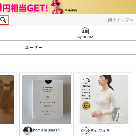
楽天トップへ
お知らせ
ユーザー
nomishi umashi
✬.⁎𝙺𝚈𝚄⁎.✬