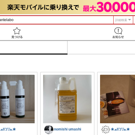
詳細検索
見つける
.⁎𝙺𝚈𝚄⁎.✬
nomishi umashi
✬.⁎𝙺𝚈𝚄⁎.✬