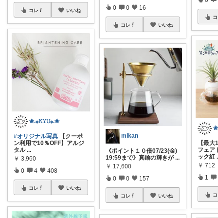
0
0
16
コレ
いいね
コ
コレ
いいね
✬.⁎𝙺𝚈𝚄⁎.✬
✬
mikan
#オリジナル写真
【クーポ
ン利用で10％OFF】アルジ
【最大1
タル
...
フェア
《ポイント１０倍07/23(金)
ック紅
19:59まで》真鍮の輝きが
...
￥
3,960
￥
712
￥
17,600
0
4
408
1
0
0
157
コレ
いいね
コ
コレ
いいね