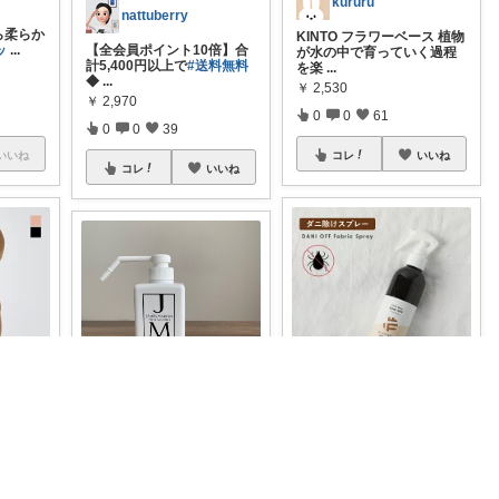
kururu
nattuberry
くら柔らか
KINTO フラワーベース 植物
ッ
...
【全会員ポイント10倍】合
が水の中で育っていく過程
計5,400円以上で
#送料無料
を楽
...
◆
...
￥
2,530
￥
2,970
0
0
61
0
0
39
いいね
コレ
いいね
コレ
いいね
☆ GORILLA ☆購入感謝🍌
✬.⁎𝙺𝚈𝚄⁎.✬
kururu
着圧スト
天然アロマの香りで、ダニ
【クーポン配布中！】 ジェ
#ストッ
をシャットアウト。 メイド
ームズマーティン シャワー
オブオーガ
...
ポンプ
...
￥
1,760