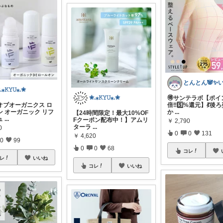
.⁎𝙺𝚈𝚄⁎.✬
✬.⁎𝙺𝚈𝚄⁎.✬
🉐サンテラボ【ポイン
オブオーガニクス ロ
倍‼️5️⃣%還元】💃後
ン オーガニック リフ
か
...
【24時間限定！最大10%OF
ュ
...
Fクーポン配布中！】アムリ
￥
2,790
ターラ
...
0
0
0
131
￥
4,620
0
99
0
0
68
コレ
レ
いいね
コレ
いいね