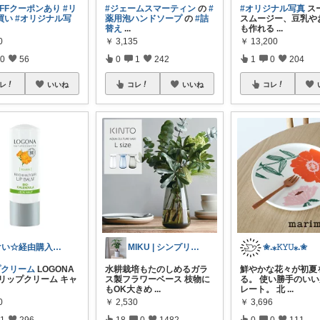
OFFクーポンあり
#リ
#ジェームスマーティン
の
#
#オリジナル写真
ス
買い
#オリジナル写
薬用泡ハンドソープ
の
#詰
スムージー、豆乳や
替え
...
も作れる
...
0
￥
3,135
￥
13,200
0
56
0
1
242
1
0
204
レ
いいね
コレ
いいね
コレ
けい☆経由購入ありがとうございます
MIKU | シンプリスト主婦
✬.⁎𝙺𝚈𝚄⁎.✬
プクリーム
LOGONA
水耕栽培もたのしめるガラ
鮮やかな花々が初夏
 リップクリーム キャ
ス製フラワーベース 枝物に
る。 使い勝手のい
もOK大きめ
...
レート。 北
...
0
￥
2,530
￥
3,696
1
296
18
0
1482
0
0
111