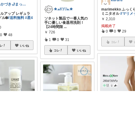
kururu
みかづき🌙まったり
✬.⁎𝙺𝚈𝚄⁎.✬
marimekko ふっ
イルアップ レギュラ
ミニタオル
#マリメ
ル🌐
#送料無料
#星4
ソネット製品で一番人気の
￥
2,310
手に優しい食器用洗剤！
掲載終了
【24時間限
...
0
0
0
29
￥
726
0
48
1
0
31
コレ
レ
いいね
コレ
いいね
.⁎𝙺𝚈𝚄⁎.✬
nattuberry
弾性ストッキング/
って素足を楽しむた
ッキング/送料無料
 毎日続けられる、簡
【手肌に優しい食器用洗
キ
...
とケア
...
剤】合計5,400円以上で
#送
￥
4,620