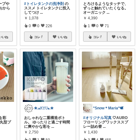
ープや
#トイレタンクの洗浄剤
の
とろけるようなタッチで、
おから
ススメ トイレタンクに投入
ずっと触れていたくなる。
してつけ
...
オーガニック
...
￥
1,078
￥
4,390
0
0
226
1
0
71
いいね
コレ
いいね
コレ
いいね
✬.⁎𝙺𝚈𝚄⁎.✬
*Snow＊Maria*🕊️
を彩
おしゃれな二重構造ボト
#オリジナル写真
🤍AURO
い丸型プ
ル。 ゆったりと過ごす時間
フローリングワックススプ
に爽やかな彩を
...
レー詰め替
...
￥
2,750
￥
1,430
0
1
50
3
4
455