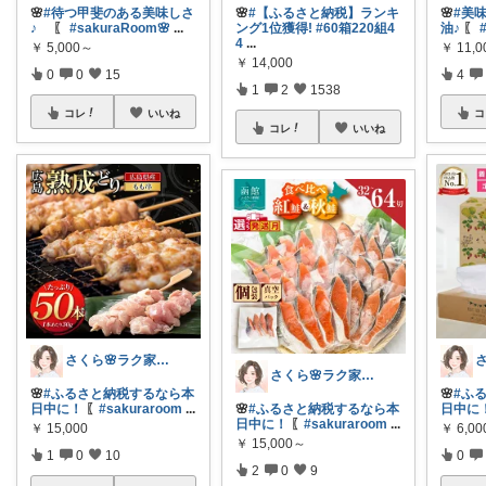
🌸
#待つ甲斐のある美味しさ
🌸
#【ふるさと納税】ランキ
🌸
#美
♪
〖
#sakuraRoom🌸
...
ング1位獲得!
#60箱220組4
油♪
〖
4
...
￥
5,000～
￥
11,0
￥
14,000
0
0
15
4
1
2
1538
コレ
いいね
コ
コレ
いいね
さくら🌸ラク家事&便利な生活雑貨🏠️
さくら🌸ラク家事&便利な生活雑貨🏠️
🌸
#ふるさと納税するなら本
🌸
#ふ
日中に！
〖
#sakuraroom
...
🌸
#ふるさと納税するなら本
日中に
日中に！
〖
#sakuraroom
...
￥
15,000
￥
6,0
￥
15,000～
1
0
10
0
2
0
9