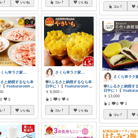
レ
いいね
コレ
いいね
コレ
さくら🌸ラク家事&便利な生活雑貨🏠️
さくら🌸ラク家事&便利な生活雑貨🏠️
るさと納税するなら本
🌸
#ふるさと納税するなら本
！
〖
#sakuraroom
...
日中に！
〖
#sakuraroom
...
🌸
#ふるさと納税す
日中に！
〖
#sakur
00
￥
6,000～
￥
13,000
0
5
1
0
4
1
0
3
レ
いいね
コレ
いいね
コレ