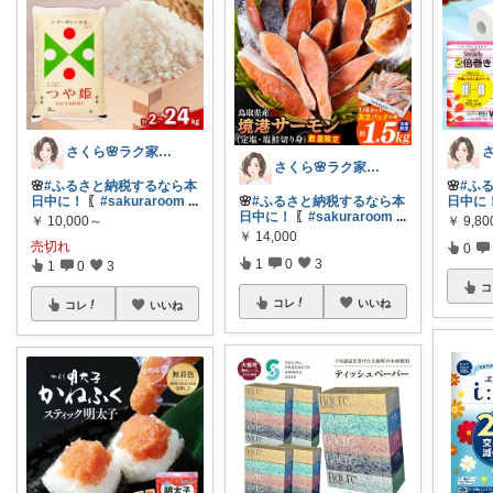
さくら🌸ラク家事&便利な生活雑貨🏠️
さくら🌸ラク家事&便利な生活雑貨🏠️
🌸
#ふるさと納税するなら本
🌸
#ふ
日中に！
〖
#sakuraroom
...
🌸
#ふるさと納税するなら本
日中に
日中に！
〖
#sakuraroom
...
￥
10,000～
￥
9,8
￥
14,000
売切れ
0
1
0
3
1
0
3
コ
コレ
いいね
コレ
いいね