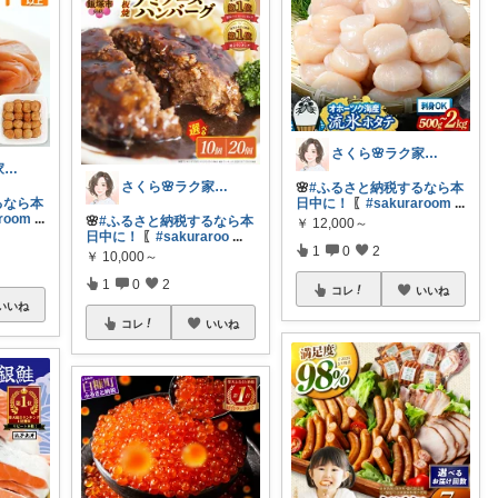
さくら🌸ラク家事&便利な生活雑貨🏠️
さくら🌸ラク家事&便利な生活雑貨🏠️
さくら🌸ラク家事&便利な生活雑貨🏠️
🌸
#ふるさと納税するなら本
るなら本
日中に！
〖
#sakuraroom
...
aroom
...
🌸
#ふるさと納税するなら本
￥
12,000～
日中に！
〖
#sakuraroo
...
1
0
2
￥
10,000～
1
0
2
コレ
いいね
いいね
コレ
いいね