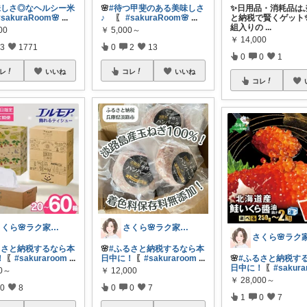
味しさ◎なヘルシー米
🌸
#待つ甲斐のある美味しさ
✨日用品・消耗品は
#sakuraRoom🌸
...
♪
〖
#sakuraRoom🌸
...
と納税で賢くゲット✨ 
組入りの
...
00
￥
5,000～
￥
14,000
3
1771
0
2
13
0
0
1
レ
いいね
コレ
いいね
コレ
さくら🌸ラク家事&便利な生活雑貨🏠️
さくら🌸ラク家事&便利な生活雑貨🏠️
るさと納税するなら本
🌸
#ふるさと納税するなら本
！
〖
#sakuraroom
...
日中に！
〖
#sakuraroom
...
🌸
#ふるさと納税す
日中に！
〖
#sakur
00～
￥
12,000
￥
28,000～
0
8
0
0
7
1
0
7