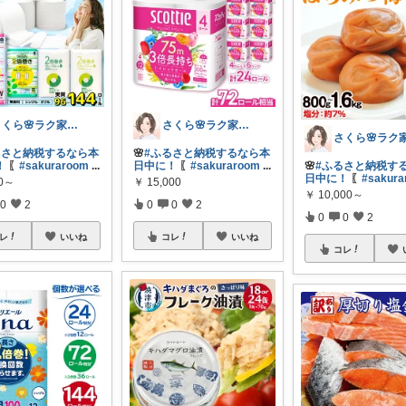
さくら🌸ラク家事&便利な生活雑貨🏠️
さくら🌸ラク家事&便利な生活雑貨🏠️
るさと納税するなら本
🌸
#ふるさと納税するなら本
！
〖
#sakuraroom
...
日中に！
〖
#sakuraroom
...
🌸
#ふるさと納税す
日中に！
〖
#sakur
00～
￥
15,000
￥
10,000～
0
2
0
0
2
0
0
2
レ
いいね
コレ
いいね
コレ