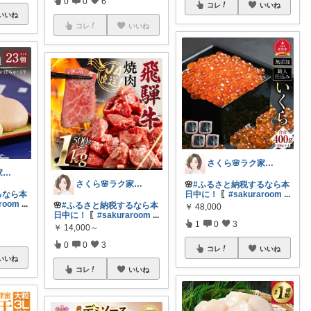
0
0
6
コレ
いいね
いいね
コレ
いいね
さくら🌸ラク家事&便利な生活雑貨🏠️
さくら🌸ラク家事&便利な生活雑貨🏠️
さくら🌸ラク家事&便利な生活雑貨🏠️
🌸
#ふるさと納税するなら本
るなら本
日中に！
〖
#sakuraroom
...
aroom
...
🌸
#ふるさと納税するなら本
￥
48,000
日中に！
〖
#sakuraroom
...
1
0
3
￥
14,000～
0
0
3
コレ
いいね
いいね
コレ
いいね