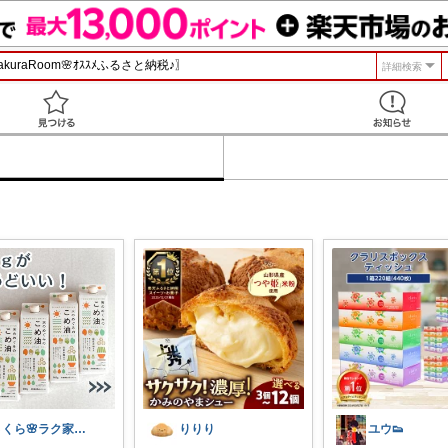
詳細検索
見つける
さくら🌸ラク家事&便利な生活雑貨🏠️
りりり
ユウ👟