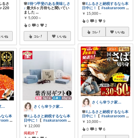
ふるさ
🌸
#待つ甲斐のある美味しさ
🌸
#ふるさと納税するなら本
220
♪
最大6ヶ月待ちと聞いてい
日中に！
〖
#sakuraroom
...
ました
...
￥
15,000～
￥
5,000～
0
0
9
0
0
2
コレ
いいね
いいね
コレ
いいね
さくら🌸ラク家事&便利な生活雑貨🏠️
さくら🌸ラク家事&便利な生活雑貨🏠️
さくら🌸ラク家事&便利な生活雑貨🏠️
🌸
#ふるさと納税するなら本
るなら本
🌸
#ふるさと納税するなら本
日中に！
〖
#sakuraroom
...
aroom
...
日中に！
〖
#sakuraroom
...
￥
10,000～
￥
12,000
0
0
6
掲載終了