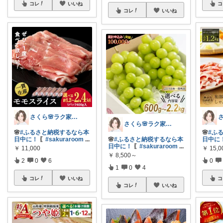
コレ
いいね
コ
コレ
いいね
さくら🌸ラク家事&便利な生活雑貨🏠️
さくら🌸ラク家事&便利な生活雑貨🏠️
🌸
#ふるさと納税するなら本
🌸
#ふ
日中に！
〖
#sakuraroom
...
🌸
#ふるさと納税するなら本
日中に
日中に！
〖
#sakuraroom
...
￥
11,000
￥
15,0
￥
8,500～
2
0
6
0
1
0
4
コレ
いいね
コ
コレ
いいね