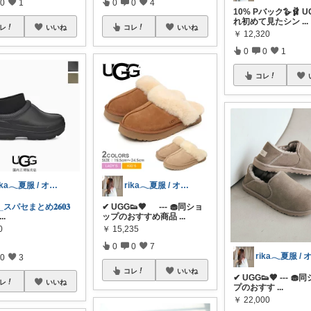
0
1
0
0
4
10% Pバック🪿🩰 UG
れ初めて見たシン
...
レ
いいね
コレ
いいね
￥
12,320
0
0
1
コレ
rika𓂃夏服 / オリ写𓍼
rika𓂃夏服 / オリ写𓍼
𝐤𝐚_スパセまとめ𝟐𝟔𝟎𝟑
✔︎ UGG👟🤎 --- 🧁同ショ
...
ップのおすすめ商品
...
0
￥
15,235
0
0
7
0
3
コレ
いいね
✔︎ UGG👟🤎 --- 
レ
いいね
プのおすす
...
￥
22,000