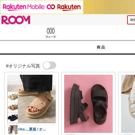
ROOM
Feed
商品
#オリジナル写真
rika𓂃夏服 / オリ写𓍼