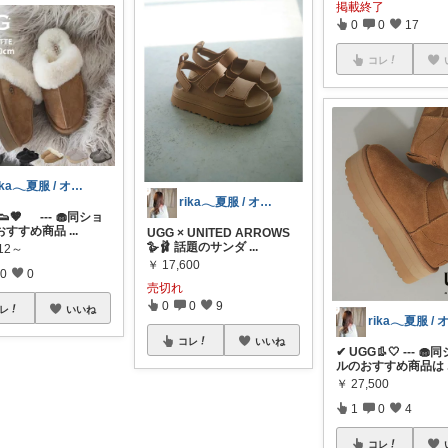
掲載終了
0
0
17
コレ
rika𓂃夏服 / オリ写𓍼
rika𓂃夏服 / オリ写𓍼
G👟🤎 --- 🧁同ショ
おすすめ商品
...
UGG × UNITED ARROWS
🪿🩰 話題のサンダ
...
912～
￥
17,600
0
0
売切れ
0
0
9
レ
いいね
コレ
いいね
✔︎ UGG👢🤍 --- 
ルのおすすめ商品は
￥
27,500
1
0
4
コレ