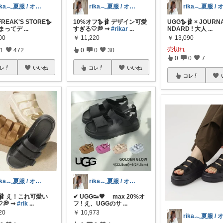
rika𓂃夏服 / オリ写𓍼
rika𓂃夏服 / オリ写𓍼
FREAK'S STORE🪿
10%オフ🪿🩰 デザイン可愛
UGG🪿🩰 × JOURN
、まってデ
...
すぎる🤍💭 ⇝
#rikar
...
NDARD ! 大人
...
00
￥
11,220
￥
13,090
売切れ
1
472
0
0
30
0
0
7
レ
いいね
コレ
いいね
コレ
rika𓂃夏服 / オリ写𓍼
rika𓂃夏服 / オリ写𓍼
🩰 え！これ可愛い
✔︎ UGG👟🖤 max 20%オ
💭 ⇝
#rik
...
フ ! え、UGGのサ
...
20
￥
10,973