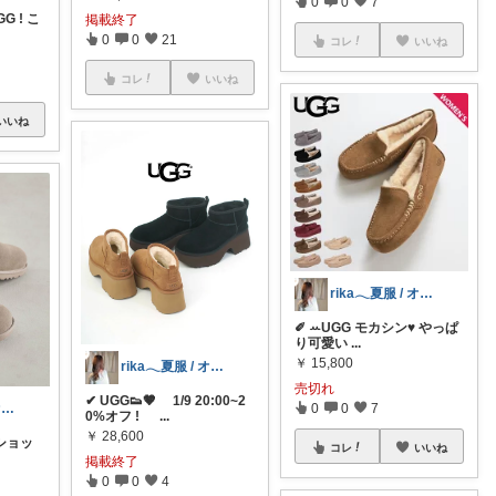
0
0
7
G ! こ
掲載終了
0
0
21
コレ
いいね
コレ
いいね
いいね
rika𓂃夏服 / オリ写𓍼
✐ ꕀUGG モカシン♥ やっぱ
り可愛い
...
￥
15,800
rika𓂃夏服 / オリ写𓍼
売切れ
✔︎ UGG👟🤎 1/9 20:00~2
0
0
7
rika𓂃夏服 / オリ写𓍼
0%オフ !
...
￥
28,600
同ショッ
コレ
いいね
掲載終了
0
0
4