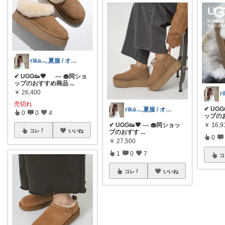
rika𓂃夏服 / オリ写𓍼
✔︎ UGG👟🤎 --- 🧁同ショ
ップのおすすめ商品
...
￥
26,400
売切れ
✔︎ UG
rika𓂃夏服 / オリ写𓍼
0
0
4
ップの
￥
16,
✔︎ UGG👟🤎 --- 🧁同ショッ
コレ
いいね
プのおすす
...
0
￥
27,500
1
0
7
コ
コレ
いいね