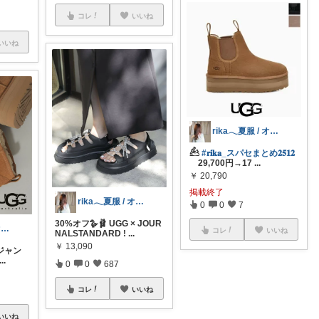
コレ
いいね
いいね
rika𓂃夏服 / オリ写𓍼
𓃕
#𝐫𝐢𝐤𝐚_スパセまとめ𝟐𝟓𝟏𝟐
29,700円→17
...
￥
20,790
掲載終了
rika𓂃夏服 / オリ写𓍼
0
0
7
30%オフ🪿🩰 UGG × JOUR
rika𓂃夏服 / オリ写𓍼
コレ
いいね
NALSTANDARD !
...
￥
13,090
同ジャン
...
0
0
687
コレ
いいね
いいね