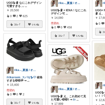
UGG🪿🩰 なにこれデザイン
rika𓂃夏服 / オリ写𓍼
可愛すぎる ⸝⸝
...
￥
20,500
UGG🪿🩰 × IENA ! なにこれ
UGG× 
デザイン可
...
🩰 え
0
2
625
￥
14,080
￥
17,6
売切れ
0
コレ
いいね
0
0
458
コ
コレ
いいね
rika𓂃夏服 / オリ写𓍼
#rikaroom_スパセ🪿🤍
破格
すぎる🫣🫣💭 ⇝
...
￥
15,400
rika𓂃夏服 / オリ写𓍼
売切れ
UGG
0
0
2
い！！
UGG🪿🩰 え、これ初めて見
た可愛い🫣🫣⌇ ⇝
#r
...
￥
12,8
コレ
いいね
￥
17,999