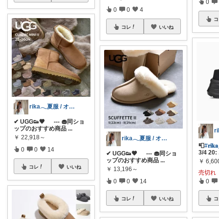
0
0
0
4
コ
コレ
いいね
rika𓂃夏服 / オリ写𓍼
✔︎ UGG👟🤎 --- 🧁同ショ
ップのおすすめ商品
...
￥
22,918～
rika𓂃夏服 / オリ写𓍼
📮
#𝐫𝐢
0
0
14
3/4 20:
✔︎ UGG👟🤎 --- 🧁同ショ
ップのおすすめ商品
...
￥
6,60
コレ
いいね
￥
13,196～
売切れ
0
0
14
0
コレ
いいね
コ