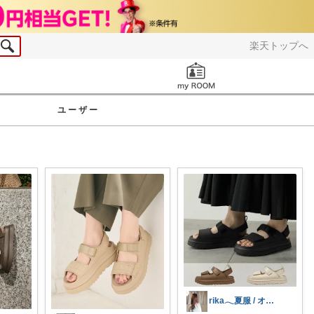
楽天トップへ
お知らせ
ユーザー
rika𓂃夏服 / オリ写𓍼