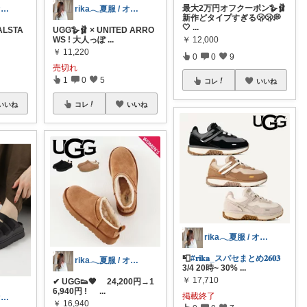
最大2万円オフクーポン🪿🩰
rika𓂃夏服 / オリ写𓍼
rika𓂃夏服 / オリ写𓍼
新作どタイプすぎる🫢🫢💭
🤍
...
ALSTA
UGG🪿🩰 × UNITED ARRO
￥
12,000
WS ! 大人っぽ
...
￥
11,220
0
0
9
売切れ
1
0
5
コレ
いいね
いいね
コレ
いいね
rika𓂃夏服 / オリ写𓍼
📮
#𝐫𝐢𝐤𝐚_スパセまとめ𝟐𝟔𝟎𝟑
rika𓂃夏服 / オリ写𓍼
3/4 20時~ 30%
...
￥
17,710
✔︎ UGG👟🤎 24,200円→1
6,940円 !
...
掲載終了
rika𓂃夏服 / オリ写𓍼
￥
16,940