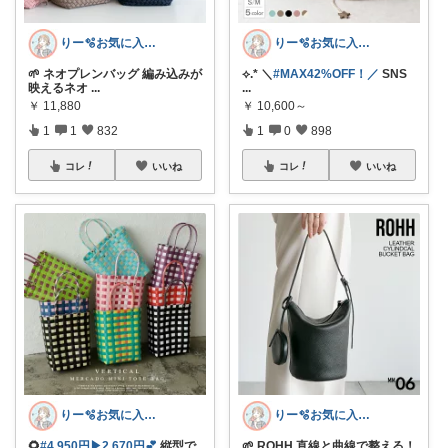
りー🫧お気に入りのある暮らし🧺
りー🫧お気に入りのある暮らし🧺
🌱 ネオプレンバッグ 編み込みが
⟡.* ＼
#MAX42%OFF！／
SNS
映えるネオ
...
...
￥
11,880
￥
10,600～
1
1
832
1
0
898
コレ
いいね
コレ
いいね
りー🫧お気に入りのある暮らし🧺
りー🫧お気に入りのある暮らし🧺
🌻
#4,950円▶︎2,670円💕
縦型で
🌱 ROHH 直線と曲線で整える！