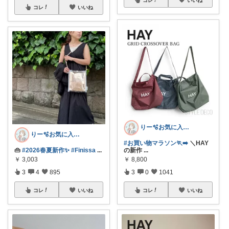
コレ
いいね
りー🫧お気に入りのある暮らし🧺
りー🫧お気に入りのある暮らし🧺
#お買い物マラソン🏃‍➡️
＼HAY
👜
#2026春夏新作✨
#Finissa
...
の新作
...
￥
3,003
￥
8,800
3
4
895
3
0
1041
コレ
いいね
コレ
いいね