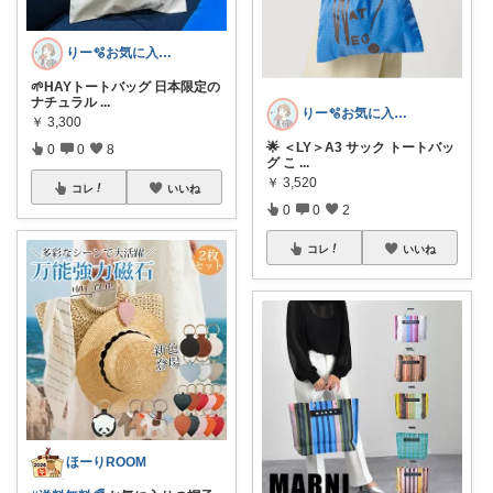
りー🫧お気に入りのある暮らし🧺
🌱HAYトートバッグ 日本限定の
ナチュラル
...
りー🫧お気に入りのある暮らし🧺
￥
3,300
🌟 ＜LY＞A3 サック トートバッ
0
0
8
グ こ
...
￥
3,520
コレ
いいね
0
0
2
コレ
いいね
ほーりROOM