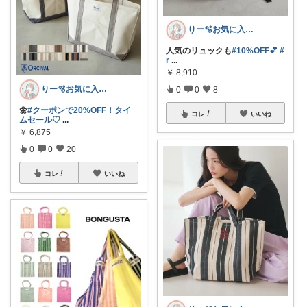
りー🫧お気に入りのある暮らし🧺
人気のリュックも
#10%OFF💕
#
r
...
￥
8,910
りー🫧お気に入りのある暮らし🧺
0
0
8
🌼
#クーポンで20%OFF！タイ
コレ
いいね
ムセール♡
...
￥
6,875
0
0
20
コレ
いいね