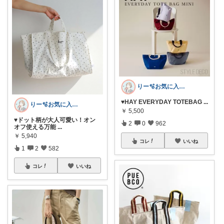
りー🫧お気に入りのある暮らし🧺
♥HAY EVERYDAY TOTEBAG
...
りー🫧お気に入りのある暮らし🧺
￥
5,500
♥ドット柄が大人可愛い！オン
2
0
962
オフ使える万能
...
￥
5,940
コレ
いいね
1
2
582
コレ
いいね