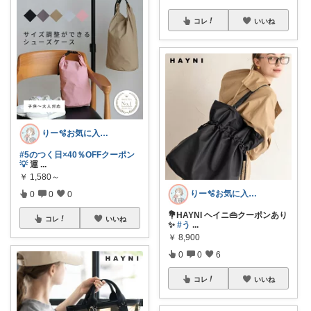
コレ
いいね
りー🫧お気に入りのある暮らし🧺
#5のつく日×40％OFFクーポン
💡
運
...
￥
1,580～
りー🫧お気に入りのある暮らし🧺
0
0
0
💐HAYNI ヘイニ👜クーポンあり
コレ
いいね
✨
#う
...
￥
8,900
0
0
6
コレ
いいね