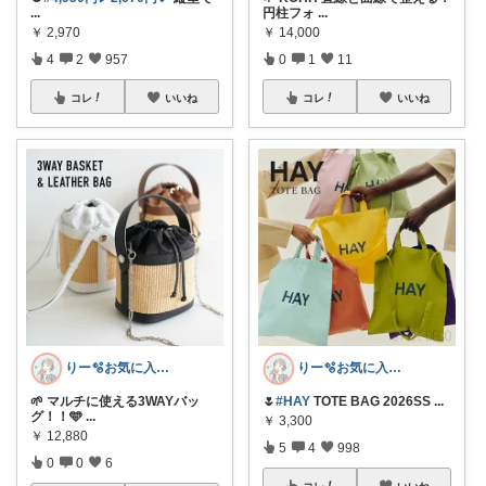
...
円柱フォ
...
￥
2,970
￥
14,000
4
2
957
0
1
11
コレ
いいね
コレ
いいね
りー🫧お気に入りのある暮らし🧺
りー🫧お気に入りのある暮らし🧺
🌱 マルチに使える3WAYバッ
🌷
#HAY
TOTE BAG 2026SS
...
グ！！🩵
...
￥
3,300
￥
12,880
5
4
998
0
0
6
コレ
いいね