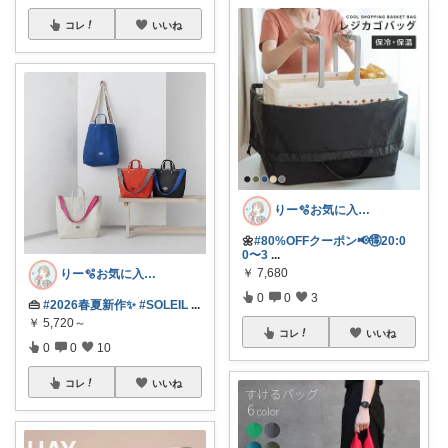
コレ
いいね
りー🫧お気に入りのある暮らし🧺
🌼
#80%OFFクーポン📢🉐20:0
0〜3
...
￥
7,680
りー🫧お気に入りのある暮らし🧺
0
0
3
👜
#2026春夏新作✨
#SOLEIL
...
￥
5,720～
コレ
いいね
0
0
10
コレ
いいね