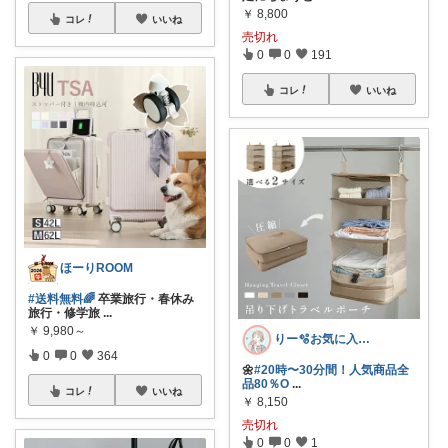
￥
8,800
コレ
いいね
売切れ
0
0
191
コレ
いいね
ほーりROOM
#送料無料🌈
卒業旅行・春休み
旅行・修学旅
...
￥
9,980～
りー🫧お気に入りのある暮らし🧺
0
0
364
🌼
#20時〜30分間！人気商品全
品80％O
...
コレ
いいね
￥
8,150
売切れ
0
0
1