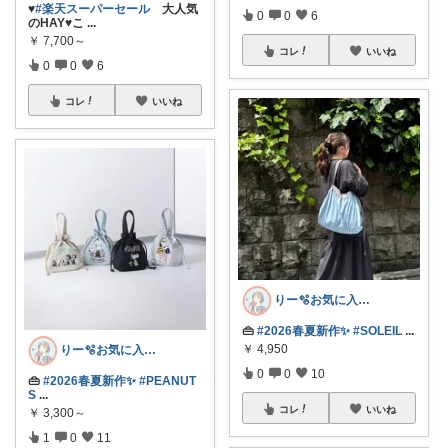
♥
#楽天スーパーセール
大人気
0
0
6
のHAY♥こ
...
￥
7,700～
コレ
いいね
0
0
6
コレ
いいね
りー🫧お気に入りのある暮らし🧺
👜
#2026春夏新作✨
#SOLEIL
...
￥
4,950
りー🫧お気に入りのある暮らし🧺
0
0
10
👜
#2026春夏新作✨
#PEANUT
S
...
コレ
いいね
￥
3,300～
1
0
11