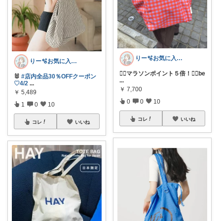
りー🫧お気に入りのある暮らし🧺
りー🫧お気に入りのある暮らし🧺
🏃‍♀️マラソンポイント５倍！🏃‍♀️be
🐰
#店内全品30％OFFクーポン
...
♡4/2
...
￥
7,700
￥
5,489
0
0
10
1
0
10
コレ
いいね
コレ
いいね