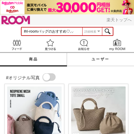
ROOM
楽天トップへ
詳細検索
Feed
見つける
お知らせ
商品
ユーザー
#オリジナル写真