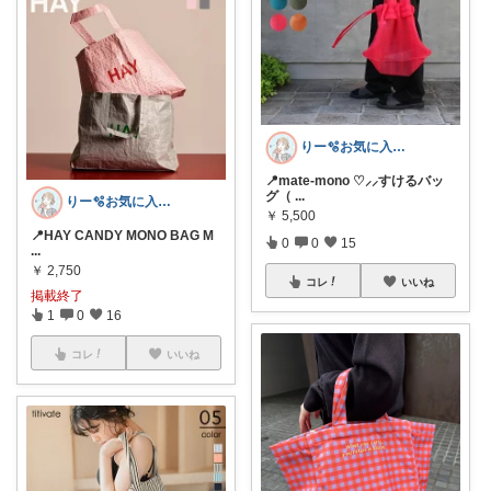
りー🫧お気に入りのある暮らし🧺
📍mate-mono ♡⸝⸝すけるバッ
グ（
...
りー🫧お気に入りのある暮らし🧺
￥
5,500
📍HAY CANDY MONO BAG M
0
0
15
...
￥
2,750
コレ
いいね
掲載終了
1
0
16
コレ
いいね