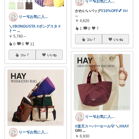
りー🫧お気に入りのある暮らし🧺
かわいいバッグ
#10%OFF💕
#ri
...
りー🫧お気に入りのある暮らし🧺
￥
4,620
＼
#BONGUSTA
#ボングスタ
#
1
0
7
トー
...
￥
5,780～
コレ
いいね
0
0
11
コレ
いいね
りー🫧お気に入りのある暮らし🧺
#楽天スーパーセール💡
＼
#HAY
GRI
...
りー🫧お気に入りのある暮らし🧺
￥
6,930