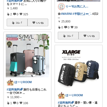
#送料無料🌈
お気に入りの帽子
をスマートに
...
りー🫧お気に入りのある暮らし🧺
￥
1,480
🌼
#MARNI
#半額だよ👀ˎˊ˗
4日2
2
0
325
...
￥
25,800
コレ
いいね
0
0
39
コレ
いいね
ほーりROOM
#送料無料🌈
旅行も出張もこれ
一台でOK✈
...
ほーりROOM
￥
11,990～
#送料無料🌈
通学・習い事・遠
1
0
106
足にちょうど
...