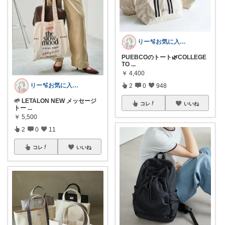
りー🫧お気に入りのある暮らし🧺
PUEBCOのトート🌿COLLEGE
TO
...
￥
4,400
りー🫧お気に入りのある暮らし🧺
2
0
948
🌱 LETALON NEW メッセージ
コレ
いいね
トー
...
￥
5,500
2
0
11
コレ
いいね