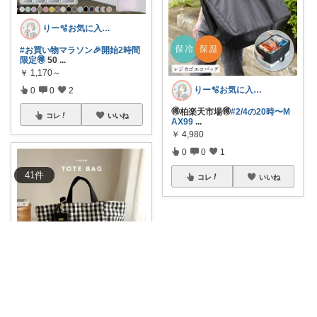
りー🫧お気に入りのある暮らし🧺
#お買い物マラソン🎉開始2時間
限定🉐
50
...
￥
1,170～
りー🫧お気に入りのある暮らし🧺
0
0
2
🉐柏楽天市場🉐
#2/4の20時〜M
コレ
いいね
AX99
...
￥
4,980
0
0
1
41
件
コレ
いいね
りー🫧お気に入りのある暮らし🧺
🌼 ポイントUP🌼人気のギンガ