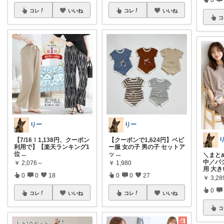
コレ
いいね
コレ
いいね
コ
りー
りー
【7/16！1,138円、クーポン
【クーポンで1,624円】ベビ
利用で】【楽天ランキング1
ー服 女の子 男の子 セットア
位
...
ッ
...
＼まと
中／パ
￥
2,076～
￥
1,980
用 大き
0
0
18
0
0
27
￥
3,2
0
コレ
いいね
コレ
いいね
コ