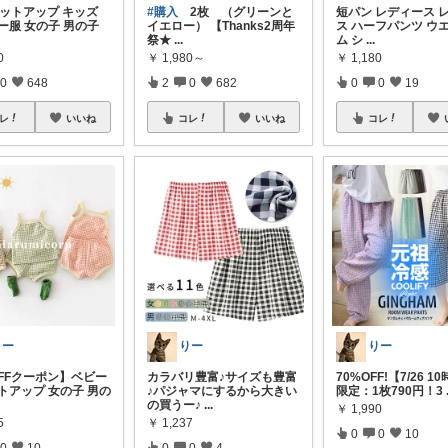
セットアップ キッズ
#購入
2枚 （グリーンと
短パン レディース 
ー服 女の子 男の子
イエロー） 【Thanks2周年
ス ハーフパンツ ウ
祭★
...
ム シ
...
0
￥
1,980～
￥
1,180
0
648
2
0
682
0
0
19
レ
いいね
コレ
いいね
コレ
りー
りー
りー
OFFクーポン】ベビー
カラバリ豊富♪サイズも豊富
70%OFF!【7/26 1
トアップ 女の子 男の
♪パジャマにするから大きい
限定：1枚790円！3
の買うー♪
...
￥
1,990
5
￥
1,237
0
0
10
0
10
0
0
4