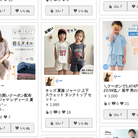
コレ
レ
いいね
コレ
いいね
りー
りー
りー
＼クーポンで1,474
キッズ 夏服 ジャージ 上下
23:59迄／ 甚平 男
スウェット タンクトップ セ
め買いクーポン配布
￥
1,000
ット
...
ジャマ レディース 夏
0
0
21
い
...
￥
1,880
89～
0
0
18
コレ
0
7
コレ
いいね
レ
いいね