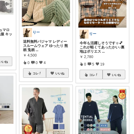
ュマロ
りー
りー
供服 キッ
送料無料パジャマ レディー
今年も活躍しそうです☺💕
スルームウェア ゆったり 熊
これが軽くてあったかい♪裏
柄 兎柄
...
地はポリエス
...
￥
4,500
￥
2,780
いいね
0
0
4
0
5
19
コレ
いいね
コレ
いいね