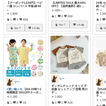
【クーポンで1,639円】ベビ
【LIMITED SALE 最大44%
24色 
ー服 ロンパース 半袖 綿 66
OFF】【送料無料】綿1
...
綿 ベビ
...
ル
...
￥
998～
￥
1,999
￥
1,38
1
0
608
1
1
499
3
コレ
いいね
コレ
いいね
コ
りー
りー
ギンガムチェック キッズ 子
#買い物メモ
【8/4 20時〜2
供服 セットアップ 恐竜 男の
【6%
時間限定 50%OFFクーポ
...
子
...
服 セッ
子
...
￥
1,280
￥
2,800
￥
1,78
1
0
18
3
1
628
0