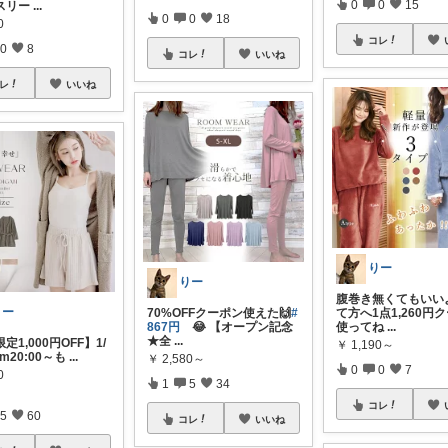
0
0
15
スリー
...
0
0
18
0
コレ
0
8
コレ
いいね
レ
いいね
りー
りー
腹巻き無くてもいい
りー
70%OFFクーポン使えた🙌
#
て方へ1点1,260円
867円
😂 【オープン記念
使ってね
...
★全
...
定1,000円OFF】1/
￥
1,190～
pm20:00～も
...
￥
2,580～
0
0
7
0
1
5
34
コレ
5
60
コレ
いいね