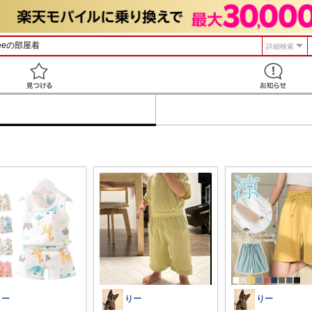
詳細検索
見つける
りー
りー
りー