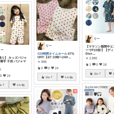
りー
りー
【マラソン期間中エ
りー
ーでP10倍!】【ディ
#24時間タイムセール
67%
Disn
...
OFF!【4/7 10時〜24H
...
限り】 キッズパジャ
￥
2,990
 薄手 子供 パジャマ
￥
998
1
0
18
0
0
24
0
コレ
0
24
コレ
いいね
レ
いいね