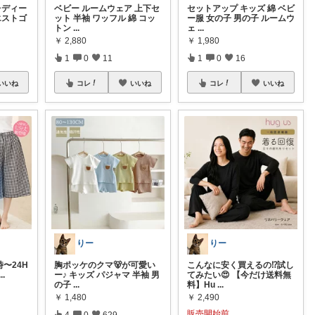
レディー
ベビー ルームウェア 上下セ
セットアップ キッズ 綿 ベビ
エストゴ
ット 半袖 ワッフル 綿 コッ
ー服 女の子 男の子 ルームウ
トン
...
ェ
...
￥
2,880
￥
1,980
1
0
11
1
0
16
いいね
コレ
いいね
コレ
いいね
りー
りー
0時〜24H
胸ポッケのクマ🐻が可愛い
こんなに安く買えるの⁉️試し
...
ー♪ キッズ パジャマ 半袖 男
てみたい😍 【今だけ送料無
の子
...
料】Hu
...
￥
1,480
￥
2,490
販売開始前
4
0
629