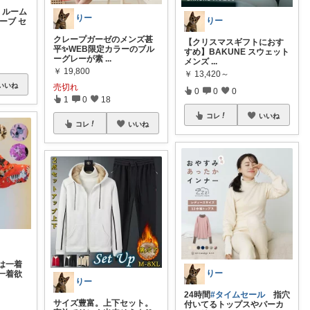
ルーム
りー
りー
ーブ セ
クレープガーゼのメンズ甚
【クリスマスギフトにおす
平✨WEB限定カラーのブル
すめ】BAKUNE スウェット
ーグレーが素
...
メンズ
...
￥
19,800
￥
13,420～
いいね
売切れ
0
0
0
1
0
18
コレ
いいね
コレ
いいね
は一着
りー
一着欲
りー
24時間
#タイムセール
指穴
サイズ豊富。上下セット。
付いてるトップスやパーカ