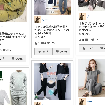
りー
りー
【親子リンク】マシ
りー
ワッフル生地の腹巻き付き
タッチ パジャマ 子
だよ。 布団に入るならこの
ズ 女の
...
くらいの生地
...
部屋着になっとるコ
￥
3,298
目半額🙌 次はポップ
￥
5,390
0
0
17
貢ご
...
1
0
827
80～
コレ
0
487
コレ
いいね
レ
いいね
りー