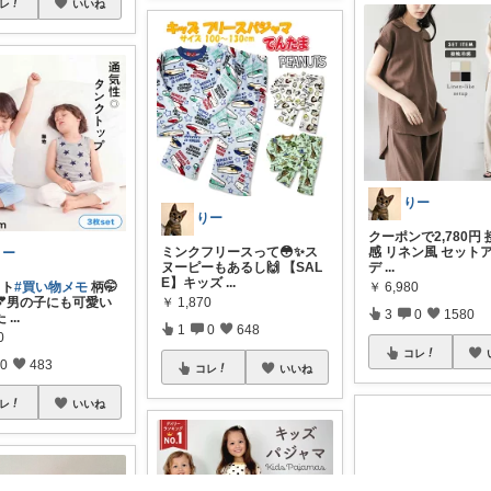
レ
いいね
りー
りー
クーポンで2,780円
ミンクフリースって😳✨ス
感 リネン風 セット
りー
ヌーピーもあるし🙌 【SAL
デ
...
E】キッズ
...
￥
6,980
ット
#買い物メモ
柄🤭
￥
1,870
💕男の子にも可愛い
3
0
1580
た
...
1
0
648
0
コレ
0
483
コレ
いいね
レ
いいね