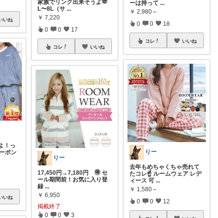
家族でリンク出来そうよ🫶
ーは持って
...
L〜8L（サ
...
￥
2,980～
￥
7,220
いいね
0
0
18
0
0
17
コレ
いいね
コレ
いいね
よ！っ
りー
クーポン
りー
去年もめちゃくちゃ売れて
17,450円→7,180円 🉐 セ
たコレ☝ ルームウェア レデ
ール期間前！お気に入り登
ィース 可
...
録
...
￥
1,580～
￥
6,950
いいね
0
0
12
掲載終了
0
0
3