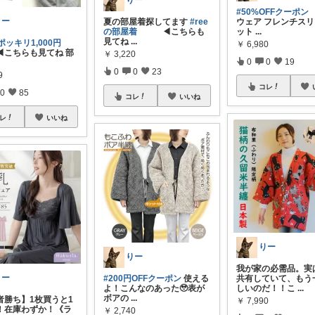
りー
#50%OFFクーポン
りー
夏の部屋着探してます
#ree
ウェア フレンチスリ
の部屋着
◀こちらも
ット
...
見てね
...
のポッキリ1,000円
￥
6,980
ちらも見てね 部
￥
3,220
0
0
19
0
0
23
9
コレ
0
85
コレ
いいね
レ
いいね
りー
りー
我が家の必需品。実
りー
#200円OFFクーポン
使える
共有していて、もう
よ！こんなのあった🥹表が
しいのだ！！こ
...
ボアの
...
者勝ち】1枚買うと1
￥
7,990
！在庫わずか！《ラ
￥
2,740