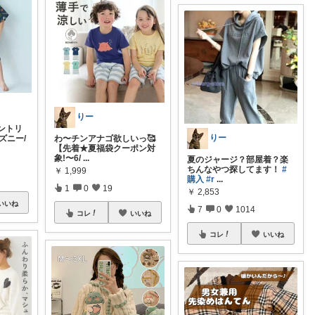
りー
ントリ
りー
ズニー/
わ〜チンアナゴ欲しいっ🥰
【先着★夏福袋クーポン対
象!〜6/
...
夏のジャージ？部屋着？楽
ちんなやつ探してます！
#
￥
1,999
購入
#r
...
1
0
19
￥
2,853
いいね
7
0
1014
コレ
いいね
コレ
いいね