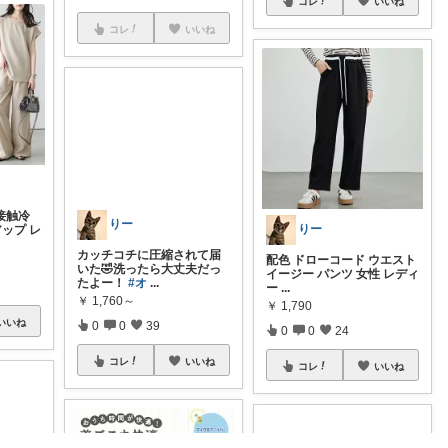
コレ
いいね
コレ
いいね
 接触冷
りー
アップ レ
りー
配色 ドローコード ウエスト
イージー パンツ 女性 レディ
カッチコチに圧縮されて届
ー
...
いた🤣洗ったら大丈夫だっ
￥
1,790
たよー！
#オ
...
いいね
0
0
24
￥
1,760～
0
0
39
コレ
いいね
コレ
いいね