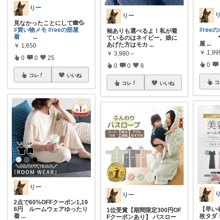
りー
りー
見なかったことにして🙈💦
#買い物メモ
#reeの部屋
#ree
袖ありも選べるよ！私が着
着
...
◀こ
ているのはネイビー。娘に
屋
...
あげた方はモカ
...
￥
1,650
￥
1,99
￥
3,980～
0
0
25
0
0
0
8
コレ
いいね
コ
コレ
いいね
りー
りー
2点で60%OFFクーポン1,19
6円 ルームウェアゆったり
【早い
1位受賞【期間限定300円OF
着
...
枚タダ
Fクーポンあり】 バスロー