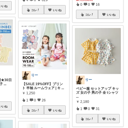
0
0
16
いいね
コレ
いいね
コレ
いいね
りー
りー
円★30日
の子
...
【SALE 19%OFF】プリン
ト 半袖 ルームウェア | キ
...
ベビー服 セットアップ キッ
ズ 女の子 男の子 全 tシャツ
￥
1,250
...
1
0
26
￥
2,180
いいね
1
0
31
コレ
いいね
コレ
いいね