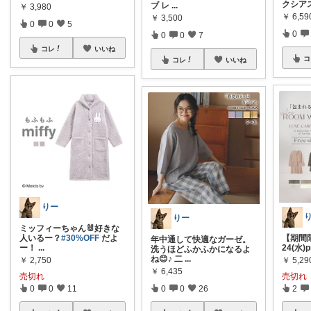
クシア
ブ レ
...
￥
3,980
￥
6,59
￥
3,500
0
0
5
0
0
0
7
コレ
いいね
コ
コレ
いいね
りー
りー
ミッフィーちゃん🐰好きな
人いるー？
#30%OFF
だよ
【期間限
年中通して快適なガーゼ。
ー！
...
24(水)
洗うほどふかふかになるよ
ね😊♪ 二
...
￥
2,750
￥
5,29
￥
6,435
売切れ
売切れ
0
0
26
0
0
11
2