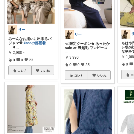
りー
りー
みーんなお揃いに出来るパ
ジャマ💖
#reeの部屋着
もはや
≪ 限定クーポン★ あったか
◀
...
レ☝2枚
sale ≫ 裏起毛 ワンピース
な柄を
...
￥
2,980～
￥
1,0
￥
3,990
0
0
23
0
0
0
35
コレ
いいね
コ
コレ
いいね