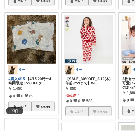
コレ
いいね
コレ
いいね
コ
りー
りー
【SALE_30%OFF_2/12(木)
#購入4/15
【4/15 20時〜4
3枚セ
午前9:59まで】WE
...
時間限定 15%OFFク
...
可愛い
のあっ
￥
880
￥
1,480
￥
1,89
掲載終了
0
0
89
0
0
0
583
コレ
いいね
90
件
コ
コレ
いいね