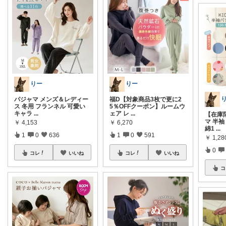
りー
りー
パジャマ メンズ＆レディー
福D【対象商品3枚で更に2
ス 冬用 フランネル 可愛い
5％OFFクーポン】ルームウ
キャラ
...
ェア レ
...
【在庫
マ 半袖
￥
4,153
￥
6,270
綿1
...
1
0
636
1
0
591
￥
1,28
0
コレ
いいね
コレ
いいね
コ