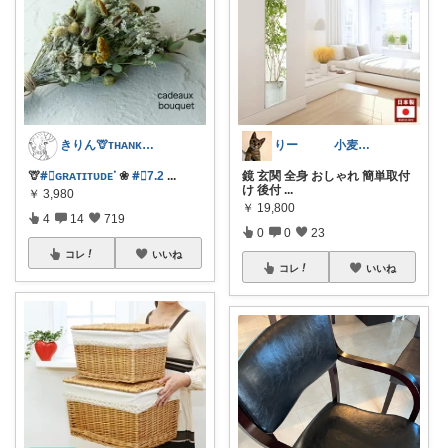
きりん🦒ᴛʜᴀɴᴋs ᴀʟᴡᴀʏs.
りー 小麦収穫8月中旬まで？
🦒
#⃞ɢʀᴀᴛɪᴛᴜᴅᴇᱸ
❀
#⃞7.2
...
鏡 玄関 全身 おしゃれ 簡単取付
け 後付
...
￥
3,980
￥
19,800
4
14
719
0
0
23
コレ
いいね
コレ
いいね