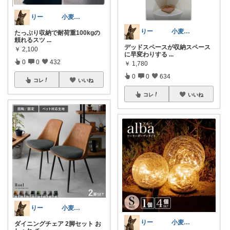
りー 小麦収穫8月中旬まで？
りー 小麦収穫8月中旬まで？
たっぷり収納で耐荷重100kgの
頼れるスツ
...
デッドスペースが収納スペース
￥
2,100
に早変わりする
...
0
0
432
￥
1,780
0
0
634
コレ
いいね
コレ
いいね
りー 小麦収穫8月中旬まで？
りー 小麦収穫8月中旬まで？
ダイニングチェア 2脚セット お