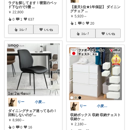
ラグを探してます！寝室のベッ
ド下なので3畳
...
【楽天1位★1年保証】 ダイニン
グチェア
...
￥
22,800
￥
5,920～
0
1
637
1
0
20
コレ
いいね
コレ
いいね
りー 小麦収穫8月中旬まで？
りー 小麦収穫8月中旬まで？
ダイニングチェア迷ってるの！
回転しないのが
...
収納ボックス 収納 収納チェスト
収納ケ
...
￥
8,980～
￥
2,180～
0
0
16