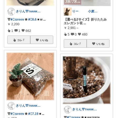
きりん🦒ᴛʜᴀɴᴋs ᴀʟᴡᴀʏs.
りー 小麦収穫8月中旬まで？
🦒
#⃞ᱺɢreeɴ
❀
#⃞8ᱹ6
■ ᴡ
...
【選べる2サイズ】折りたたみ
エレガント収
...
￥
2,200
￥
2,981～
1
1
662
5
0
480
コレ
いいね
コレ
いいね
きりん🦒ᴛʜᴀɴᴋs ᴀʟᴡᴀʏs.
きりん🦒ᴛʜᴀɴᴋs ᴀʟᴡᴀʏs.
🦒
#⃞ᱺɢreeɴ
❀
#⃞7ᱹ19
■
...
🦒
#⃞ᱺɢreeɴ
❀ ■ ᴡᴀᴛᴇʀɪɴ
...