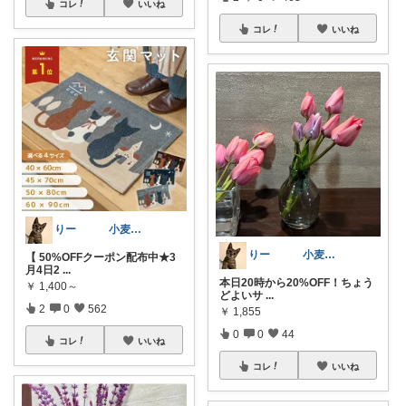
コレ
いいね
コレ
いいね
りー 小麦収穫8月中旬まで？
りー 小麦収穫8月中旬まで？
【 50%OFFクーポン配布中★3
月4日2
...
本日20時から20%OFF！ちょう
￥
1,400～
どよいサ
...
2
0
562
￥
1,855
0
0
44
コレ
いいね
コレ
いいね