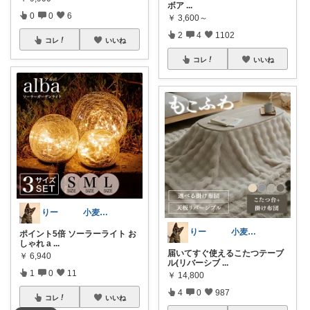
ボア
...
0
0
6
￥
3,600～
2
4
1102
コレ
いいね
コレ
いいね
りー 小麦収穫8月中旬まで？
りー 小麦収穫8月中旬まで？
ポイント5倍 ソーラーライト お
しゃれ a
...
届いてすぐ使えるこたつテーブ
￥
6,940
ル(リバーシブ
...
1
0
11
￥
14,800
4
0
987
コレ
いいね