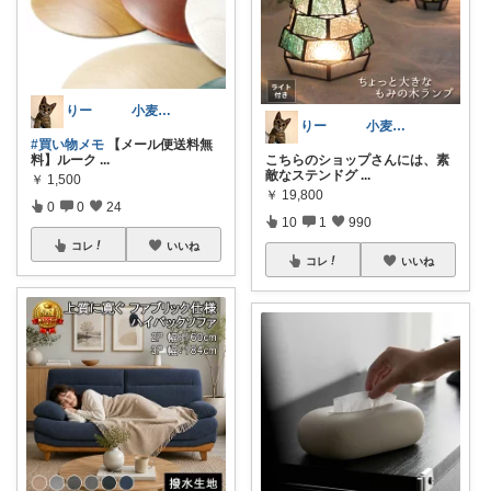
りー 小麦収穫8月中旬まで？
りー 小麦収穫8月中旬まで？
#買い物メモ
【メール便送料無
料】ルーク
...
こちらのショップさんには、素
敵なステンドグ
...
￥
1,500
￥
19,800
0
0
24
10
1
990
コレ
いいね
コレ
いいね