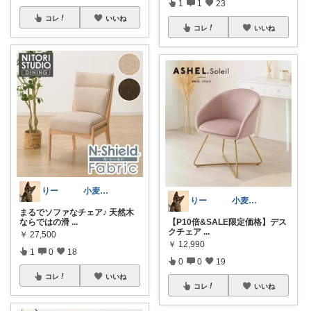
1
1
23
コレ
いいね
コレ
いいね
りー 小麦収穫8月中旬まで？
りー 小麦収穫8月中旬まで？
まるでソファなチェア♪ 天然木
ならではの滑
...
【P10倍&SALE限定価格】デス
クチェア
...
￥
27,500
￥
12,990
1
0
18
0
0
19
コレ
いいね
コレ
いいね