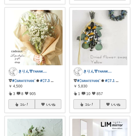
きりん🦒ᴛʜᴀɴᴋs ᴀʟᴡᴀʏs.
きりん🦒ᴛʜᴀɴᴋs ᴀʟᴡᴀʏs.
🦒
#⃞ɢʀᴀᴛɪᴛᴜᴅᴇᱸ
❀
#⃞7ᱹ3
...
🦒
#⃞ɢʀᴀᴛɪᴛᴜᴅᴇᱸ
❀
#⃞7ᱹ1
...
￥
4,500
￥
5,830
3
8
905
1
10
857
コレ
いいね
コレ
いいね