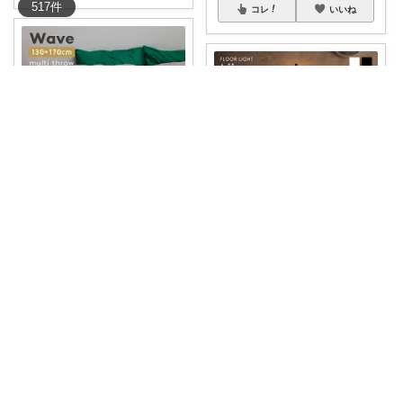
517
件
コレ
いいね
りー 小麦収穫8月中旬まで？
りー 小麦収穫8月中旬まで？
[期間限定]10%OFFクーポン NE
RU
...
幻想的な光と影を。リモコンで
￥
4,980
個別に調光・調
...
0
0
14
￥
7,490
13
3
1386
コレ
いいね
コレ
いいね