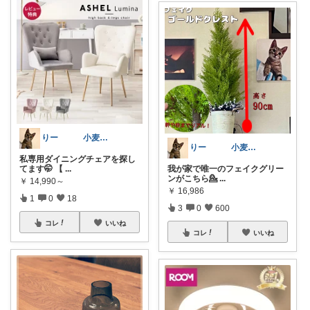
りー 小麦収穫8月中旬まで？
りー 小麦収穫8月中旬まで？
私専用ダイニングチェアを探し
てます🤭 【
...
我が家で唯一のフェイクグリー
ンがこちら💁‍
...
￥
14,990～
￥
16,986
1
0
18
3
0
600
コレ
いいね
コレ
いいね