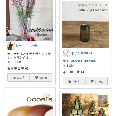
りー 小麦収穫8月中旬まで？
きりん🦒ᴛʜᴀɴᴋs ᴀʟᴡᴀʏs.
光に当たるとキラキラキレイな
ナハトマンクオ
...
🦒
#⃞ᱺɢreeɴ
#⃞■ᱺzaᴋᴋa
...
￥
11,000
￥
1,364
0
2
63
0
0
14
コレ
いいね
コレ
いいね