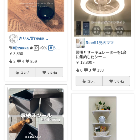
きりん🦒ᴛʜᴀɴᴋs ᴀʟᴡᴀʏs.
Ree＠1児のママ
🦒
#⃞ᱺzaᴋᴋa
❀ 🄿+𝟫%
#⃞5.
...
照明とサーキュレーターを1台
￥
3,850
に集約したシー
...
2
4
859
￥
13,800～
0
3
138
コレ
いいね
コレ
いいね