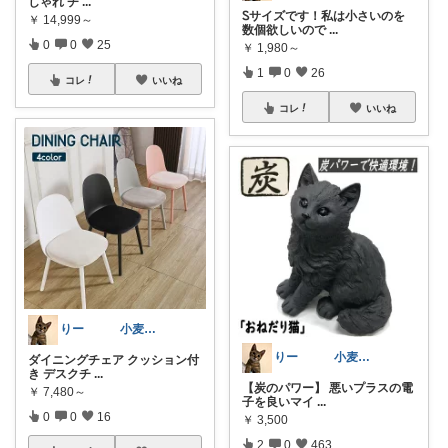
しゃれ チ
...
Ꮪサイズです！私は小さいのを
￥
14,999～
数個欲しいので
...
0
0
25
￥
1,980～
1
0
26
コレ
いいね
コレ
いいね
りー 小麦収穫8月中旬まで？
りー 小麦収穫8月中旬まで？
ダイニングチェア クッション付
き デスクチ
...
【炭のパワー】 悪いプラスの電
￥
7,480～
子を良いマイ
...
0
0
16
￥
3,500
2
0
463