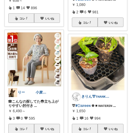
￥
658～
￥
1,080
1
14
896
2
6
981
コレ
いいね
コレ
いいね
りー 小麦収穫8月中旬まで？
きりん🦒ᴛʜᴀɴᴋs ᴀʟᴡᴀʏs.
🙈こんなの探してた😳立ち上が
りやすい肘付き
...
🦒
#⃞ᱺɢreeɴ
❀ ■ ᴡᴀᴛᴇʀɪɴ
...
￥
6,490～
￥
1,650
3
0
595
1
16
994
コレ
いいね
コレ
いいね