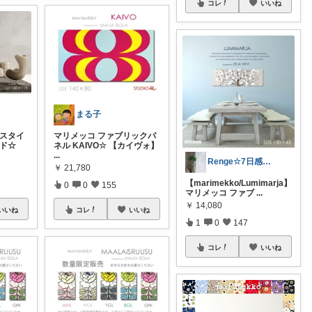
コレ
いいね
まる子
ヌスタイ
マリメッコ ファブリックパ
ード☆
ネル KAIVO☆ 【カイヴォ】
...
Renge☆7日感謝♡ゆっくりです
￥
21,780
【marimekko/Lumimarja】
0
0
155
マリメッコ ファブ
...
￥
14,080
いいね
コレ
いいね
1
0
147
コレ
いいね