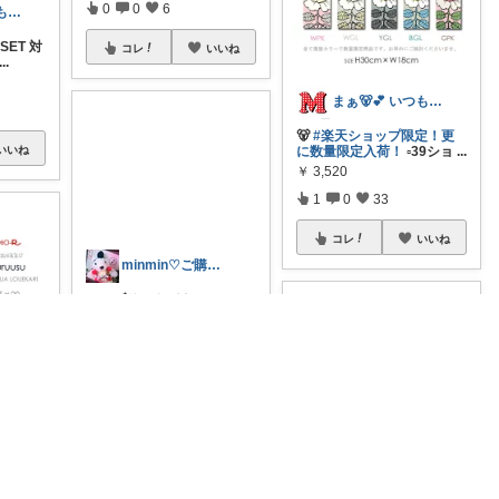
0
0
6
まぁ🐻💕 いつもありがとう💓
OSET 対
コレ
いいね
...
まぁ🐻💕 いつもありがとう💓
🐻
#楽天ショップ限定！更
いいね
に数量限定入荷！
▫️39ショ
...
￥
3,520
1
0
33
コレ
いいね
minmin♡ご購入感謝♡
ファブリックパネル marim
ekko ルミマルヤ ずっと欲
し
...
￥
15,180
売切れ
0
0
42
ース フ
ファブリ
コレ
いいね
☆mimi☆