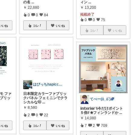
の名
...
ィン
...
￥
22,880
￥
13,200
掲載終了
0
0
84
0
0
75
いいね
コレ
いいね
コレ
いいね
はぴっちhapicchi💎🏃感謝💐
モ ファ
日本限定カラーファブリッ
ァブリッ
クパネル フェミニンでクラ
てぺー(ò_óˇ)🌈
シカルな印
...
￥
8,580
𝕚𝕟𝕥𝕖𝕣𝕚𝕠𝕣 \\今だけポイント
５倍// ❀フィンランドか
...
2
0
22
￥
14,080
7
2
709
いいね
コレ
いいね