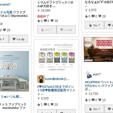
なるなぁ(о´∀`о)全2
ミマルヤファブリックパネ
aramel*
...
ル🌿大好き
...
￥
2,970
￥
19,580
ジナル写真
♡ファブ
ネル♡ Marimekko
掲載終了
0
0
28
0
0
36
50
コレ
0
29
コレ
いいね
レ
いいね
yuri♡
kuon🌼tiktok@kuon23
#KLIPPAN
♡ハート
だ
#かわいい
#ファ
#💖5/27am1:59までポイン
ボ
...
ト5倍💖数量限定販売マリメ
ッ
...
￥
13,750
こう🐢いつも感謝🙇‍♀️多忙🍼🚗
￥
3,520
0
0
15
メッコ ファブリック
1
0
20
 marimekko ファ
コレ