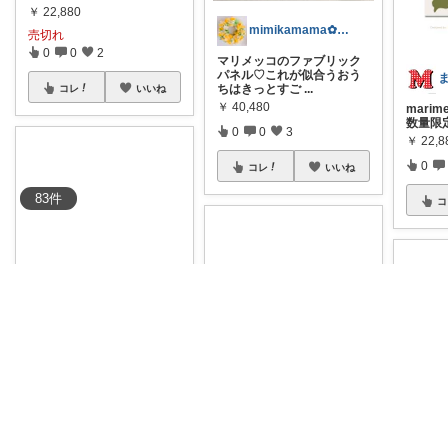
￥
22,880
mimikamama✿🏃‍♀️
売切れ
0
0
2
マリメッコのファブリック
パネル♡これが似合うおう
ちはきっとすご
...
コレ
いいね
￥
40,480
mari
数量限
0
0
3
￥
22,8
0
コレ
いいね
83
件
コ
コニスちゃん🐒
マリメッコのファブリック
パネルめちゃくちゃ可愛い
🥺🌼
#カフ
...
￥
3,520
🍀モンマル🍀
0
0
123
#オリジナル写真
以前よ
■Mari
りずっとずっとリビングの
ファブ