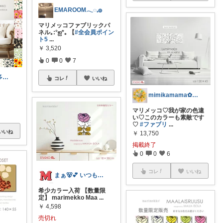
EMAROOM𓂃◌𓈒𓐍
マリメッコファブリックパ
ネル｡:°ஐ*｡ 【
#全会員ポイン
ト5
...
￥
3,520
0
0
7
さらら 週末in多め🌸
コレ
いいね
mimikamama✿🏃‍♀️
マリメッコ♡我が家の色違
い♡このカラーも素敵です
♡
#ファブリ
...
いいね
￥
13,750
掲載終了
0
0
6
コレ
いいね
まぁ🐻💕 いつもありがとう💓
希少カラー入荷 【数量限
定】 marimekko Maa
...
￥
4,598
売切れ