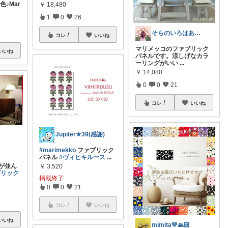
3色♪Mar
￥
18,480
1
0
26
そらのいろはあお🐕生誕17周年🌈
コレ
いいね
マリメッコのファブリック
いいね
パネルです。涼しげなカラ
ーリングがいい
...
￥
14,080
0
0
21
コレ
いいね
Jupiter★39(感謝)
#marimekko
ファブリック
パネル
#ヴィヒキルース
...
が並ん
￥
3,520
ブリック
掲載終了
0
0
21
コレ
いいね
いいね
mimita💛🙏🏻