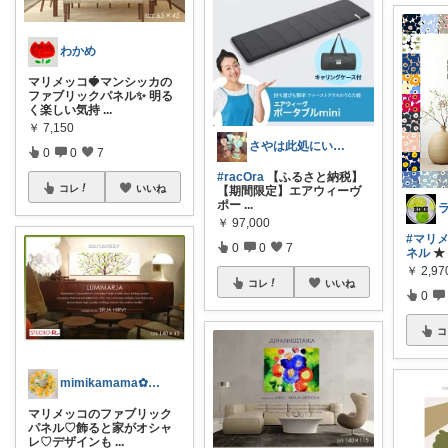
わかめ
マリメッコ🍓マンシッカの
ファブリックパネル✨ 明る
く楽しい気持
...
￥
7,150
さやは此処にいるのに、、
0
0
7
#racOra
【ふるさと納税】
コレ
いいね
【期間限定】エアウィーヴ
ポー
...
￥
97,000
#マリ
0
0
7
ネル
★ 
￥
2,97
コレ
いいね
0
コ
mimikamama✿🏃‍♀️
マリメッコのファブリック
パネル♡飾ると家がオシャ
レ♡デザインも
...