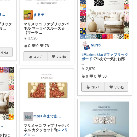
pafeいつもありがとう🌈🧚🏻💘
まる子
ァブリック
マリメッコ ファブリックパ
.8
...
ネル マーライスルース☆
【マーラ
...
￥
3,520
yuri♡
0
0
78
いいね
#Marimekko
#ファブリック
コレ
いいね
ボード
♡1枚で一気にお部
...
￥
2,970
0
0
50
コレ
いいね
moi✴︎今までありがとう🙇‍♀️↓↓
マリメッコ ファブリックパ
aaachan☆男男男女４児の母
ネル カクソセット🐆
#マリ
メッ
...
ゃれに