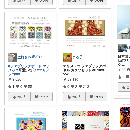
コレ
いいね
コレ
いいね
日本限定
空好きﾏﾏ🌈ﾌﾟﾛﾌに御礼ｺﾒあり🌷
まる子
ko(マ
ク
...
#ファブリックボード
マリ
マリメッコ ファブリックパ
￥
11,8
メッコ可愛いな♡
#マリメ
ネル カクソセットW140×H
ッコ
#m
...
55c
...
1
￥
3,520
￥
18,480
1
0
55
0
2
213
コ
コレ
いいね
コレ
いいね