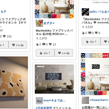
まる子
ッコ ファブリックボ
『Marimekko フ
キマライネン☆ 【キマ
パネル』💛 ⭐⭐⭐⭐⭐4
あずき⭐
...
￥
3,520
50
Marimekko ファブリックパ
0
0
9
ネル 全29色 W30cm×
...
0
102
￥
2,970
コレ
0
0
13
レ
いいね
コレ
いいね
☆k
moi✴︎今までありがとう🙇‍♀️↓↓
お部屋が一気におし
#日本未発売
マリメッコ ル