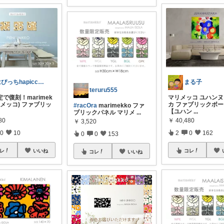
はぴっちhapicchi💎🏃感謝💐
まる子
teruru555
で復刻！marimek
マリメッコ ユハン
リメッコ) ファブリッ
カ ファブリックボ
#racOra
marimekko ファ
【ユハン
...
ブリックパネル マリメ
...
80
￥
40,480
￥
3,520
0
10
2
0
162
0
0
153
レ
いいね
コレ
コレ
いいね