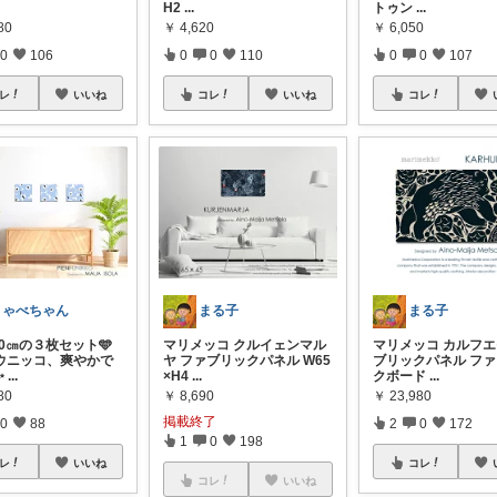
H2
...
トゥン
...
80
￥
4,620
￥
6,050
0
106
0
0
110
0
0
107
レ
いいね
コレ
いいね
コレ
きゃべちゃん
まる子
まる子
30㎝の３枚セット🩵
マリメッコ クルイェンマル
マリメッコ カルフエ
ウニッコ、爽やかで
ヤ ファブリックパネル W65
ブリックパネル フ
✨
...
×H4
...
クボード
...
80
￥
8,690
￥
23,980
掲載終了
0
88
2
0
172
1
0
198
レ
いいね
コレ
コレ
いいね