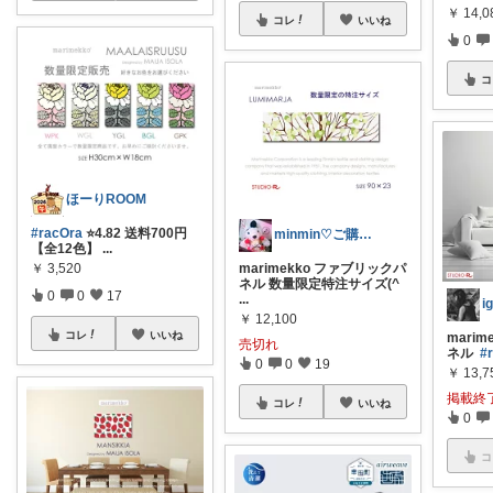
￥
14,0
コレ
いいね
0
コ
ほーりROOM
#racOra
⭐️4.82 送料700円
minmin♡ご購入感謝♡
【全12色】
...
marimekko ファブリックパ
￥
3,520
ネル 数量限定特注サイズ(^
0
0
17
...
￥
12,100
コレ
いいね
mari
売切れ
ネル
#
0
0
19
￥
13,7
掲載終
コレ
いいね
0
コ