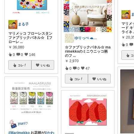
マリメ
まる子
ード 
ライネ
マリメッコ フローレスタン
￥
20,3
ファブリックパネル☆ 【フ
ゆりっぺ 🐢…
ローレ
...
0
☆ファブリックパネル☆ ma
￥
36,080
rimekkoのミニウニッコ柄
0
0
146
のフ
...
コ
￥
2,970
コレ
いいね
0
0
47
コレ
いいね
yuri♡
#Marimekko
お花柄が
#かわ