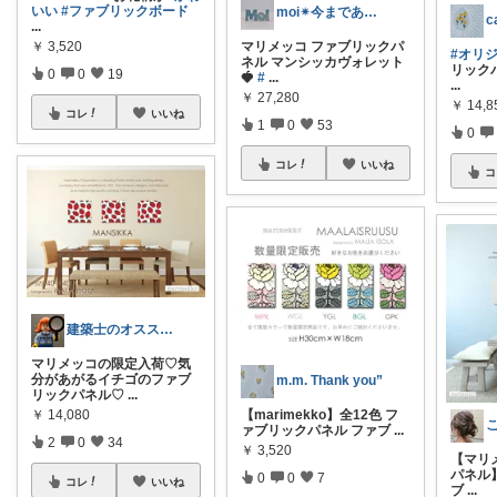
いい
#ファブリックボード
moi✴︎今までありがとう🙇‍♀️↓↓
c
...
マリメッコ ファブリックパ
￥
3,520
#オリ
ネル マンシッカヴォレット
リックパ
0
0
19
🍓
#
...
...
￥
27,280
￥
14,8
コレ
いいね
1
0
53
0
コレ
いいね
コ
建築士のオススメ❤︎経由購入
マリメッコの限定入荷♡気
分があがるイチゴのファブ
m.m. Thank you”
リックパネル♡
...
【marimekko】全12色 フ
￥
14,080
ァブリックパネル ファブ
...
2
0
34
￥
3,520
【マリ
パネル】
0
0
7
コレ
いいね
ブ
...