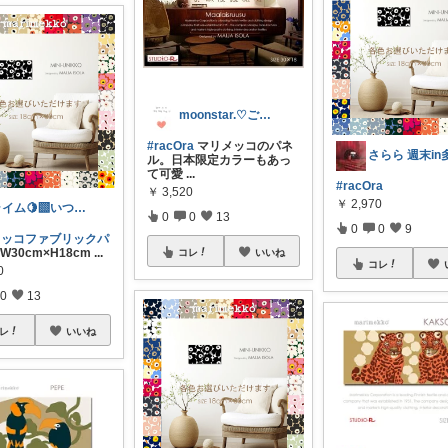
moonstar.♡ご購入感謝♡.
#racOra
マリメッコのパネ
ル。日本限定カラーもあっ
て可愛
...
#racOra
￥
3,520
￥
2,970
ライム🍋‍🟩いつもありがとう🫶
0
0
13
0
0
9
メッコファブリックパ
W30cm×H18cm
...
コレ
いいね
コレ
0
0
13
レ
いいね