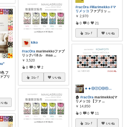
#racOra
#Marimekko
#マ
リメッコ
ファブリッ
...
￥
2,970
0
0
21
コレ
いいね
kiko
#racOra
marimekkoファブ
リックパネル maa
...
￥
3,520
ou”
0
0
2
3色 フ
ファブリ
コレ
いいね
🔹🔸ⓞⓡⓘⓞⓝ🔸🔹
🏠
#racOra
marimekko(マ
リメッコ) 【ファ
...
いいね
￥
14,850
0
0
11
コレ
いいね