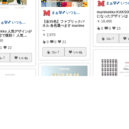
marimekko KAKS
まぁ🐻💕 いつもありがとう💓
になったデザインは
￥
18,480
【全35色】ファブリックパ
まぁ🐻💕 いつもありがとう💓
ネル 各色選べます marime
0
0
15
...
mekko 人気デザインが
￥
2,970
定で復刻！ 人気
...
コレ
80
0
0
21
1
22
コレ
いいね
レ
いいね
まる子
マリメッコ ピックル
ァブリックパネル 
まる子
ックボー
...
tommy💠september
￥
2,420
マリメッコ クーシコッサ フ
ァブリックパネル W30cm
mekko/マリメッコ ■
掲載終了
H3
...
リックパネル/ファブ
0
0
194