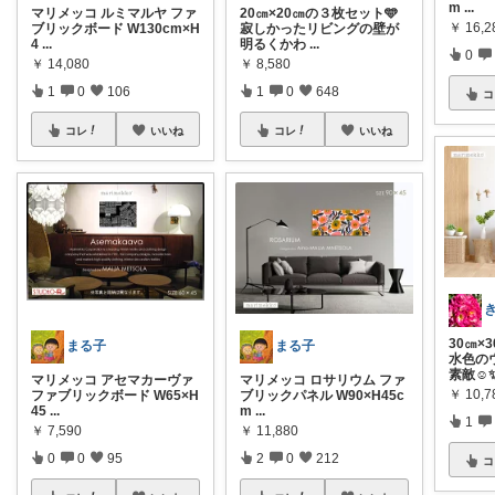
m
...
マリメッコ ルミマルヤ ファ
20㎝×20㎝の３枚セット🩵
￥
16,2
ブリックボード W130cm×H
寂しかったリビングの壁が
4
...
明るくかわ
...
0
￥
14,080
￥
8,580
1
0
106
1
0
648
コ
コレ
いいね
コレ
いいね
30㎝×
まる子
まる子
水色の
素敵☺️
マリメッコ アセマカーヴァ
マリメッコ ロサリウム ファ
￥
10,7
ファブリックボード W65×H
ブリックパネル W90×H45c
45
...
m
...
1
￥
7,590
￥
11,880
0
0
95
2
0
212
コ