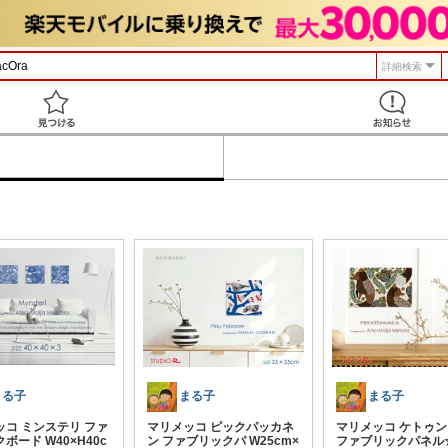
詳細検索
見つける
まる子
まる子
まる子
ッコ ミンステリ ファ
マリメッコ ピックパッカネ
マリメッコ ケトゥ
ボード W40×H40c
ン ファブリックパ W25cm×
ファブリックパネル