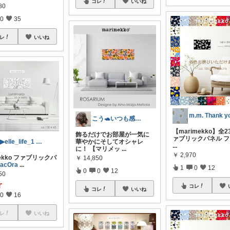
コレ
いいね
80
0
35
レ
いいね
m.m. Thank y
こう🐢いつも感謝🙇‍♀️多忙🍼🚗
【marimekko】全2
飾るだけでお部屋が一気に
ァブリックパネル 
華やかにそしてオシャレ
ig▶elle_life_1 エル
...
に！ 【マリメッ
...
￥
2,970
mekko ファブリックパ
￥
14,850
racOra
...
1
0
12
0
0
12
50
了
コレ
コレ
いいね
0
16
レ
いいね