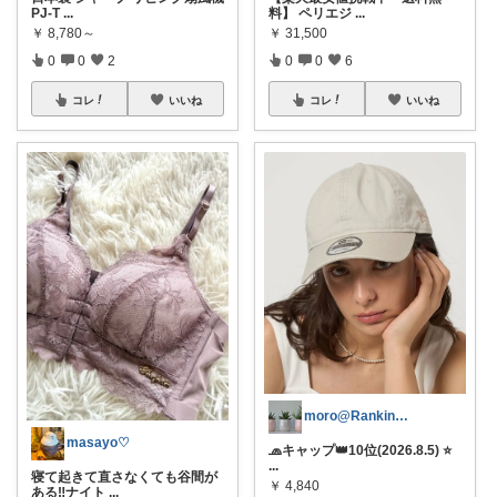
PJ-T
...
料】 ペリエジ
...
￥
8,780～
￥
31,500
0
0
2
0
0
6
コレ
いいね
コレ
いいね
moro@Ranking ROOM
masayo♡
🧢キャップ👑10位(2026.8.5) ⭐
...
寝て起きて直さなくても谷間が
￥
4,840
ある‼︎ナイト
...