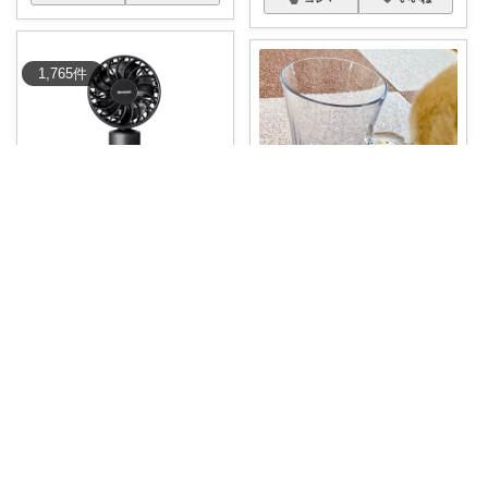
1,765
件
永遠にお得に美しく
アネッサン🧺 キッチンと暮らしの実用品
夏の暑さ対策を、ワンランク上
ビールジョッキ おしゃれ グラス
の快適さへ✨
...
割れな
...
￥
6,980
￥
1,780
売切れ
1
1
909
0
0
4
コレ
いいね
コレ
いいね