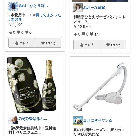
MaU｜ひとり時間と暮らし
みおーな🌸💓
2本愛用中！！
#買ってよかった
和晒京ひとえガーゼ パジャマ レ
#文房具
ディース
...
￥
1,100
￥
12,980～
0
0
0
0
0
14
コレ
いいね
コレ
いいね
のぞみ🩷ゆるふわライフ
🍙おにぎりマン🍙
【楽天最安値挑戦中・送料無
夏の大掃除シーズン、床のホコ
料】ペリエジュエ
...
リや砂が気にな
...