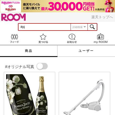
ROOM
楽天トップへ
詳細検索
Feed
見つける
お知らせ
商品
ユーザー
#オリジナル写真