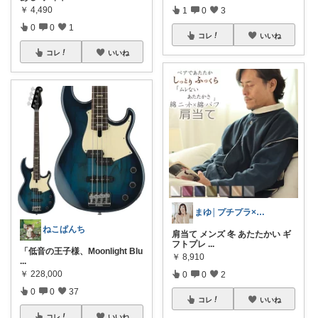
￥
4,490
1
0
3
0
0
1
コレ
いいね
コレ
いいね
まゆ│プチプラ×ご褒美スイーツ
ねこぱんち
肩当て メンズ 冬 あたたかい ギ
フトプレ
...
「低音の王子様、Moonlight Blu
￥
8,910
...
￥
228,000
0
0
2
0
0
37
コレ
いいね
コレ
いいね