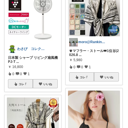
moro@Ranking ROOM
わさび コレクションもご利用ください
🧣マフラー・ストール👑1位🥇(2
026.8
...
日本製 シャープ リビング扇風機
￥
5,980
PJ-T
...
￥
16,800
0
0
1
0
0
1
コレ
いいね
コレ
いいね