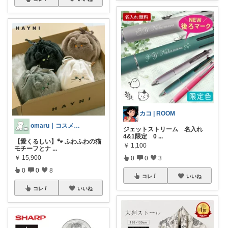
カコ | ROOM
omaru｜コスメと大人女子の暮らし
ジェットストリーム 名入れ
4&1限定 0
...
【愛くるしい】🐾 ふわふわの猫
￥
1,100
モチーフとナ
...
￥
15,900
0
0
3
0
0
8
コレ
いいね
コレ
いいね