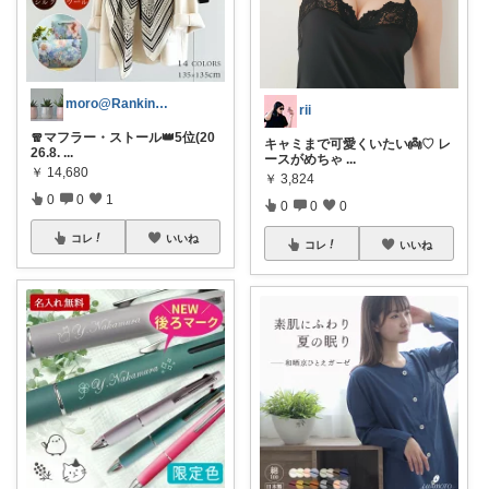
moro@Ranking ROOM
rii
🧣マフラー・ストール👑5位(20
キャミまで可愛くいたい👼♡ レ
26.8.
...
ースがめちゃ
...
￥
14,680
￥
3,824
0
0
1
0
0
0
コレ
いいね
コレ
いいね