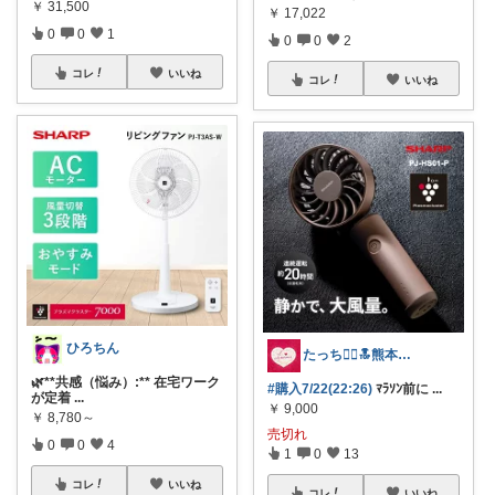
￥
31,500
￥
17,022
0
0
1
0
0
2
コレ
いいね
コレ
いいね
ひろちん
たっち🙇‍♀️🔝熊本Rｸﾗｯﾁ募金
🌿**共感（悩み）:** 在宅ワーク
#購入7/22(22:26)
ﾏﾗｿﾝ前に
...
が定着
...
￥
9,000
￥
8,780～
売切れ
0
0
4
1
0
13
コレ
いいね
コレ
いいね