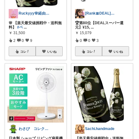
Ruckyyy🌸経由感謝🙇‍♀️✨
[Rank🎀DEAL]毎日コレ@ano
🌸 【楽天最安値挑戦中・送料無
🏆第80位【DEALスーパー還
料】
#ペ
...
元】¥15,
...
￥
31,500
￥
15,079
2
0
9
0
0
3
コレ
いいね
コレ
いいね
わさび コレクションもご利用ください
Sachi.handmade
日本製 シャープ リビング扇風機
【楽天最安値挑戦中・送料無