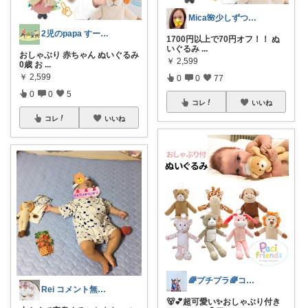
Mica🌺少しずつ復活✨
2児のpapa すーさん
1700円以上で70円オフ！！ ぬ
いぐるみ
...
おしゃぶり 赤ちゃん ぬいぐるみ
￥
2,599
0歳 お
...
￥
2,599
0
0
77
0
0
5
コレ
いいね
コレ
いいね
🌈プチプラ🌈コレクション見てね✨🧸
Rei コメント無く経由購入します♪
🐻💕超可愛い✨おしゃぶり付き