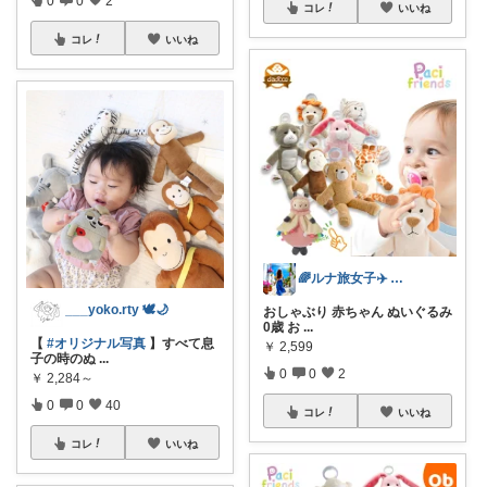
0
0
2
コレ
いいね
コレ
いいね
🌈ルナ旅女子✈️ 旅と暮らしのROOM
___yoko.rty 🕊🌙
おしゃぶり 赤ちゃん ぬいぐるみ
0歳 お
...
【
#オリジナル写真
】すべて息
￥
2,599
子の時のぬ
...
0
0
2
￥
2,284～
0
0
40
コレ
いいね
コレ
いいね