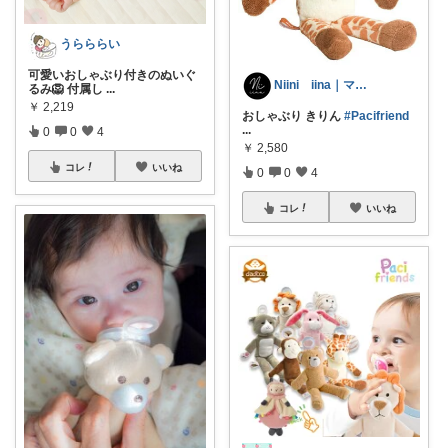
うらららい
可愛いおしゃぶり付きのぬいぐ
Niini iina｜ママデザイナー
るみ🦁 付属し
...
￥
2,219
おしゃぶり きりん
#Pacifriend
...
0
0
4
￥
2,580
コレ
いいね
0
0
4
コレ
いいね