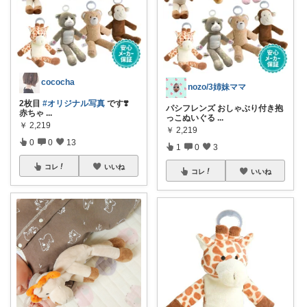
cococha
nozo/3姉妹ママ
2枚目
#オリジナル写真
です❣️
パシフレンズ おしゃぶり付き抱
赤ちゃ
...
っこぬいぐる
...
￥
2,219
￥
2,219
0
0
13
1
0
3
コレ
いいね
コレ
いいね