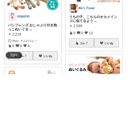
𝑅𝑖𝑜’𝑠 𝑇𝑟𝑒𝑛𝑑
miporin
うちの子、こちらのオカメイン
コに似てるよう
...
パシフレンズ おしゃぶり付き抱
￥
2,599
っこぬいぐる
...
0
0
13
￥
2,219
Mapi.
さんのコレ！
コレ
いいね
0
0
8
70
件
コレ
いいね
Jack🌻いつもありがとうございます
#送料無料
#BACKYARDFAMI
😺にゃんこぽりすさん😺