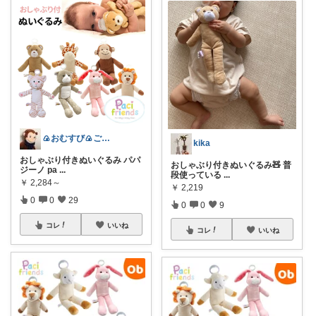
🍙おむすび🍙ご購入ありがとうございます🛍
kika
おしゃぶり付きぬいぐるみ パパ
おしゃぶり付きぬいぐるみ🧸 普
ジーノ pa
...
段使っている
...
￥
2,284～
￥
2,219
0
0
29
0
0
9
コレ
いいね
コレ
いいね