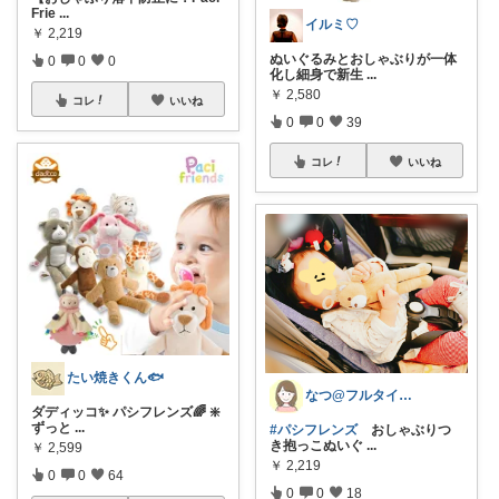
Frie
...
イルミ♡
￥
2,219
ぬいぐるみとおしゃぶりが一体
0
0
0
化し細身で新生
...
￥
2,580
コレ
いいね
0
0
39
コレ
いいね
たい焼きくん🐟
なつ@フルタイム2児のママ🏖️
ダディッコ✨ パシフレンズ🌈 ❇️
ずっと
...
#パシフレンズ
おしゃぶりつ
き抱っこぬいぐ
...
￥
2,599
￥
2,219
0
0
64
0
0
18