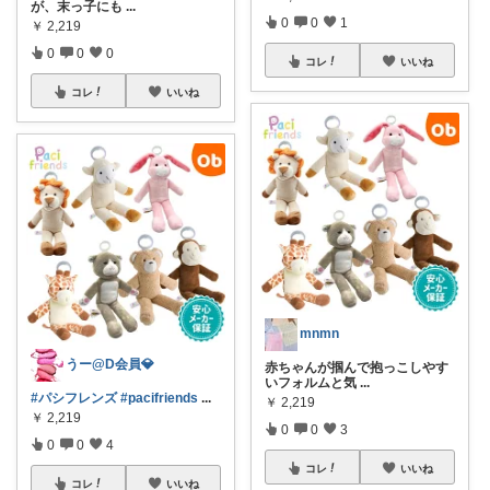
が、末っ子にも
...
0
0
1
￥
2,219
0
0
0
コレ
いいね
コレ
いいね
mnmn
うー@D会員💎
赤ちゃんが掴んで抱っこしやす
いフォルムと気
...
#パシフレンズ
#pacifriends
...
￥
2,219
￥
2,219
0
0
3
0
0
4
コレ
いいね
コレ
いいね