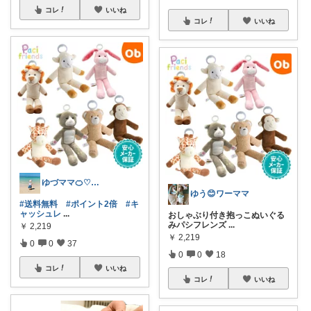
コレ
いいね
コレ
いいね
ゆづママ🍊♡👧🏻&👶🏻♡
ゆう😊ワーママ
#送料無料
#ポイント2倍
#キ
ャッシュレ
...
おしゃぶり付き抱っこぬいぐる
みパシフレンズ
...
￥
2,219
￥
2,219
0
0
37
0
0
18
コレ
いいね
コレ
いいね