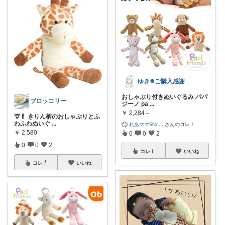
ゆき❄ご購入感謝
おしゃぶり付きぬいぐるみ パパ
ブロッコリー
ジーノ pa
...
￥
2,284～
🦒🍼 きりん柄のおしゃぶりとふ
わふわぬいぐ
...
れあママ🌸4
...
さんのコレ！
￥
2,580
0
0
2
0
0
2
コレ
いいね
コレ
いいね