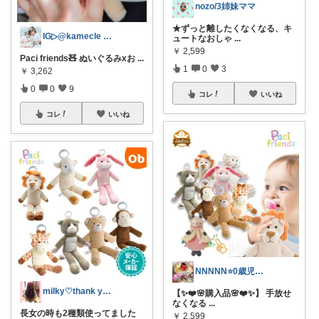
nozo/3姉妹ママ
★ずっと離したくなくなる、キ
IG▷@kamecle 3姉妹+🐾💫
ュートなおしゃ
...
￥
2,599
Paci friends🧸 ぬいぐるみxお
...
1
0
3
￥
3,262
0
0
9
コレ
いいね
コレ
いいね
NNNNN⭐️0歳児子育て中👶戸建購入🌸
milky♡thank you💋
【✨❤️🌸購入品🌸❤️✨】 手放せ
なくなる
...
長女の時も2種類使ってました
￥
2,599