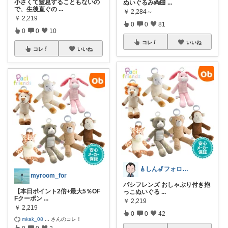
小さくて窒息することもないの
ぬいぐるみ👼🏻
...
で、生後直ぐの
...
￥
2,284～
￥
2,219
0
0
81
0
0
10
コレ
いいね
コレ
いいね
🎸しん🎷フォロワーさんから購入💎
myroom_for
パシフレンズ おしゃぶり付き抱
【本日ポイント2倍+最大5％OF
っこぬいぐる
...
Fクーポン
...
￥
2,219
￥
2,219
0
0
42
mkak_08
...
さんのコレ！