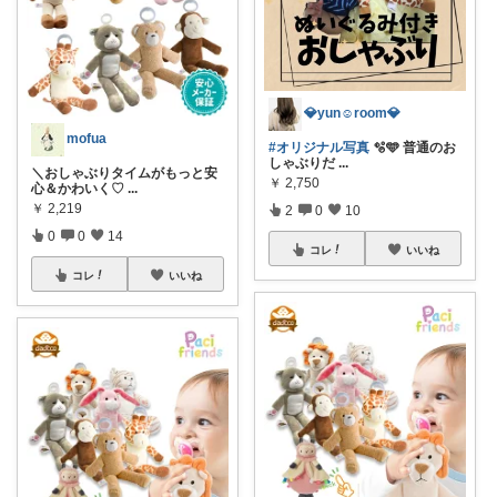
💎yun☺︎room💎
mofua
#オリジナル写真
🫧🩵 普通のお
しゃぶりだ
...
＼おしゃぶりタイムがもっと安
￥
2,750
心＆かわいく♡
...
￥
2,219
2
0
10
0
0
14
コレ
いいね
コレ
いいね