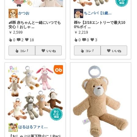
かつお
ちこパパ【1歳児パパの便利×ベビー】
👶🧸 赤ちゃんと一緒にいつでも
🧸✨【2/18エントリーで最大10
安心！おしゃ
...
0%ポイ
...
￥
2,599
￥
2,219
0
2
18
0
0
3
コレ
いいね
コレ
いいね
はるはるファミリー
【おしゃぶり落下防止に！Paci