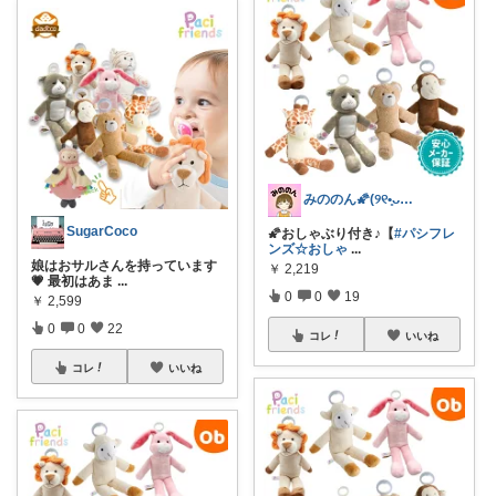
みののん🌠(୨୧•͈ᴗ•͈)感謝♡
SugarCoco
🌠おしゃぶり付き♪【
#パシフレ
ンズ☆おしゃ
...
娘はおサルさんを持っています
￥
2,219
💗 最初はあま
...
0
0
19
￥
2,599
0
0
22
コレ
いいね
コレ
いいね