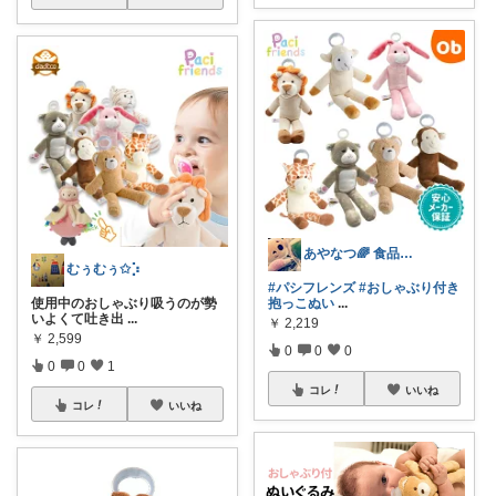
あやなつ🌈 食品・雑貨・ファミリー
むぅむぅ✩︎⡱
#パシフレンズ
#おしゃぶり付き
使用中のおしゃぶり吸うのが勢
抱っこぬい
...
いよくて吐き出
...
￥
2,219
￥
2,599
0
0
0
0
0
1
コレ
いいね
コレ
いいね