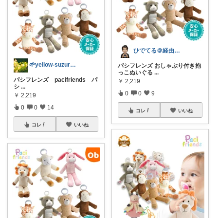
ひでてる＠経由購入ありがとうございます♪
🌱yellow-suzuran🌱^^
パシフレンズ おしゃぶり付き抱
っこぬいぐる
...
パシフレンズ pacifriends パ
￥
2,219
シ
...
0
0
9
￥
2,219
0
0
14
コレ
いいね
コレ
いいね