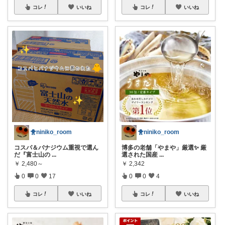
コレ
いいね
コレ
いいね
🐥niniko_room
🐥niniko_room
​コスパ＆バナジウム重視で選ん
博多の老舗「やまや」厳選✨ 厳
だ『富士山の
...
選された国産
...
￥
2,480～
￥
2,342
0
0
17
0
0
4
コレ
いいね
コレ
いいね