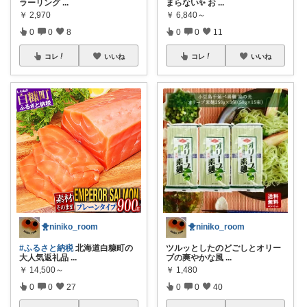
ラーリング
...
まらない✨ お
...
￥
2,970
￥
6,840～
0
0
8
0
0
11
コレ
いいね
コレ
いいね
🐥niniko_room
🐥niniko_room
ツルッとしたのどごしとオリー
#ふるさと納税
北海道白糠町の
ブの爽やかな風
...
大人気返礼品
...
￥
1,480
￥
14,500～
0
0
40
0
0
27