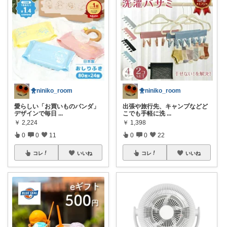
🐥niniko_room
🐥niniko_room
出張や旅行先、キャンプなどど
愛らしい「お買いものパンダ」
こでも手軽に洗
...
デザインで毎日
...
￥
1,398
￥
2,224
0
0
22
0
0
11
コレ
いいね
コレ
いいね