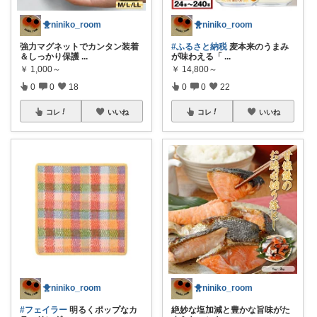
🐥niniko_room
🐥niniko_room
強力マグネットでカンタン装着
#ふるさと納税
麦本来のうまみ
＆しっかり保護
...
が味わえる「
...
￥
1,000～
￥
14,800～
0
0
18
0
0
22
コレ
いいね
コレ
いいね
🐥niniko_room
🐥niniko_room
#フェイラー
明るくポップなカ
絶妙な塩加減と豊かな旨味がた