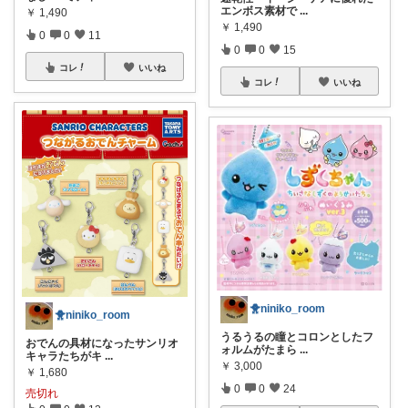
エンボス素材で
...
￥
1,490
￥
1,490
0
0
11
0
0
15
コレ
いいね
コレ
いいね
🐥niniko_room
🐥niniko_room
うるうるの瞳とコロンとしたフ
おでんの具材になったサンリオ
ォルムがたまら
...
キャラたちがキ
...
￥
3,000
￥
1,680
0
0
24
売切れ