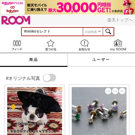
ROOM
楽天トップへ
詳細検索
Feed
見つける
お知らせ
商品
ユーザー
#オリジナル写真