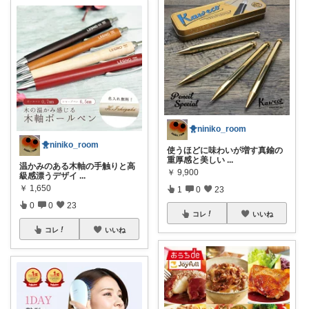
🐥niniko_room
🐥niniko_room
使うほどに味わいが増す真鍮の
重厚感と美しい
...
温かみのある木軸の手触りと高
￥
9,900
級感漂うデザイ
...
￥
1,650
1
0
23
0
0
23
コレ
いいね
コレ
いいね