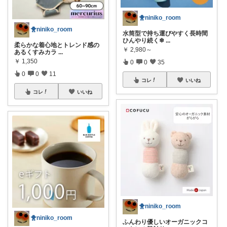
🐥niniko_room
🐥niniko_room
水筒型で持ち運びやすく長時間
ひんやり続く❄
...
柔らかな着心地とトレンド感の
￥
2,980～
あるくすみカラ
...
￥
1,350
0
0
35
0
0
11
コレ
いいね
コレ
いいね
🐥niniko_room
🐥niniko_room
ふんわり優しいオーガニックコ