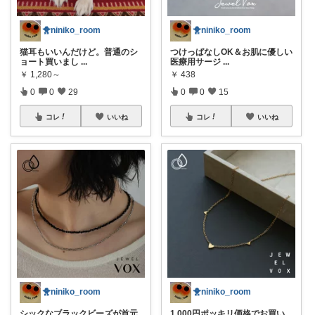
🐥niniko_room
🐥niniko_room
猫耳もいいんだけど。普通のシ
つけっぱなしOK＆お肌に優しい
ョート買いまし
...
医療用サージ
...
￥
1,280～
￥
438
0
0
29
0
0
15
コレ
いいね
コレ
いいね
🐥niniko_room
🐥niniko_room
シックなブラックビーズが首元
1,000円ポッキリ価格でお買い