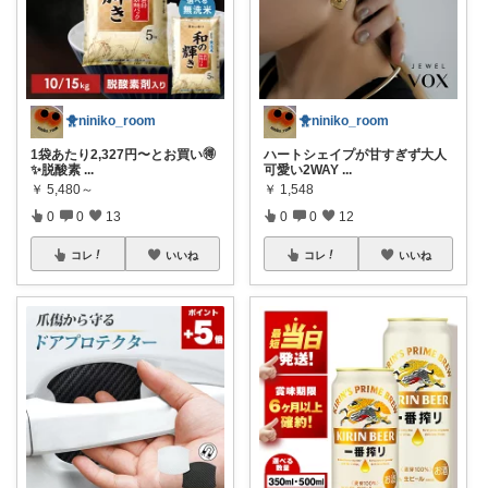
🐥niniko_room
🐥niniko_room
1袋あたり2,327円〜とお買い🉐
ハートシェイプが甘すぎず大人
✨脱酸素
...
可愛い2WAY
...
￥
5,480～
￥
1,548
0
0
13
0
0
12
コレ
いいね
コレ
いいね