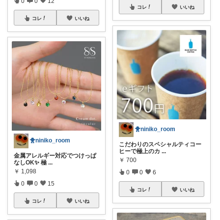
0
0
12
コレ
いいね
コレ
いいね
🐥niniko_room
🐥niniko_room
こだわりのスペシャルティコー
ヒーで極上のカ
...
金属アレルギー対応でつけっぱ
￥
700
なしOK✨ 極
...
￥
1,098
0
0
6
0
0
15
コレ
いいね
コレ
いいね