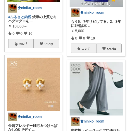
🐥niniko_room
🐥niniko_room
#ふるさと納税
焼津の上質なキ
ハダマグロを
...
もう6、7年リピしてる。2、3年
に1回は本
...
￥
10,000～
￥
5,000
0
0
16
0
0
19
コレ
いいね
コレ
いいね
🐥niniko_room
🐥niniko_room
金属アレルギー対応＆つけっぱ
なしOKでデイ
...
速乾性・イージーケアに優れた