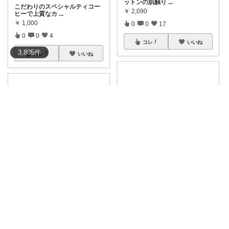
ットンの肌触り
...
こだわりのスペシャルティコー
￥
2,090
ヒーで上質なカ
...
￥
1,000
0
0
17
0
0
4
コレ
いいね
3,805
件
コレ
いいね
🐥niniko_room
🐥niniko_room
貼るだけでお部屋が昭和レトロ
な空間に✨ 賃
...
かつおと昆布の豊かな風味が毎
￥
1,980
日の料理を本格
...
￥
1,404
0
0
22
0
0
9