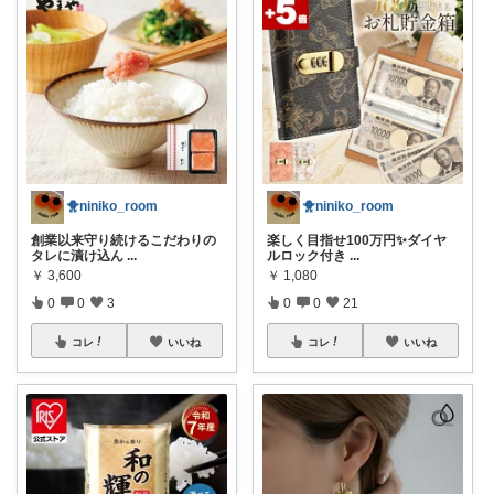
🐥niniko_room
🐥niniko_room
創業以来守り続けるこだわりの
楽しく目指せ100万円✨ダイヤ
タレに漬け込ん
...
ルロック付き
...
￥
3,600
￥
1,080
0
0
3
0
0
21
コレ
いいね
コレ
いいね