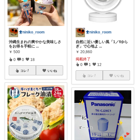
🐥niniko_room
🐥niniko_room
自然に近い優しい風「1／fゆら
沖縄生まれの爽やかな美味しさ
ぎ」で心地よ
...
をお得＆手軽に
...
￥
20,860
￥
500
掲載終了
0
0
18
0
1
12
コレ
いいね
コレ
いいね