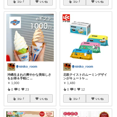
コレ
いいね
コレ
いいね
🐥niniko_room
🐥niniko_room
北欧テイストのムーミンデザイ
沖縄生まれの爽やかな美味しさ
ンがキュート✨
...
をお得＆手軽に
...
￥
1,480
￥
1,000
0
0
12
0
0
23
コレ
いいね
コレ
いいね