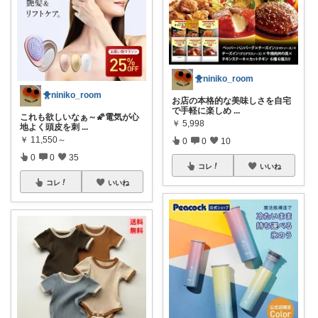
🐥niniko_room
🐥niniko_room
お店の本格的な美味しさを自宅
で手軽に楽しめ
...
これも欲しいなぁ～🌠電気が心
￥
5,998
地よく頭皮を刺
...
￥
11,550～
0
0
10
0
0
35
コレ
いいね
コレ
いいね