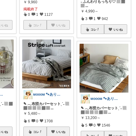
˗ ふんわりもっちり♡ ▧ ▦
￥
9,960
▤
...
掲載終了
￥
4,990～
0
1
1127
3
1
942
いいね
コレ
いいね
コレ
いいね
ᴏᴏᴍ 🐾ありがとうございます🐹
ᴍᴏᴏᴏᴍ 🐾ありがとうございます🐹
ᴍᴏᴏᴏᴍ 🐾ありがとうございます🐹
˗ ▧ ▦
✎ 𓂃布団カバーセットˎˊ˗ ▧
▦ ▤ ▥ ▧ ▦ ▤
...
✎ 𓂃布団カバーセットˎˊ˗ ▧
▦ ▤ ▥ ▧ ▦ ▤
...
￥
5,480～
￥
13,200～
6
0
1708
5
0
1546
いいね
コレ
いいね