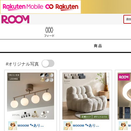
ROOM
Feed
商品
#オリジナル写真
ᴍᴏᴏᴏᴍ 🐾ありがとうございます🐹
ᴍᴏᴏᴏᴍ 🐾ありがとうございます🐹