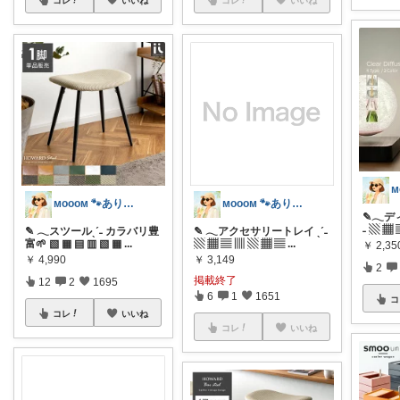
コレ
いいね
コレ
いいね
ᴍᴏᴏᴏᴍ 🐾ありがとうございます🐹
ᴍᴏᴏᴏᴍ 🐾ありがとうございます🐹
✎𓂃デ
˗ ▧ ▦
✎ 𓂃スツールˎˊ˗ カラバリ豊
✎ 𓂃アクセサリートレイ ˎˊ˗
富🌱 ▧ ▦ ▤ ▥ ▧ ▦
...
▧ ▦ ▤ ▥ ▧ ▦ ▤
...
￥
2,35
￥
4,990
￥
3,149
2
掲載終了
12
2
1695
6
1
1651
コ
コレ
いいね
コレ
いいね