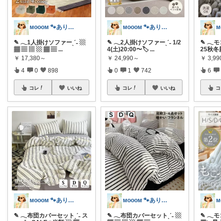
ᴍᴏᴏᴏᴍ 🐾ありがとうございます🐹
ᴍᴏᴏᴏᴍ 🐾ありがとうございます🐹
✎ 𓂃1人掛けソファーˎˊ˗ ▧
✎ 𓂃2人掛けソファーˎˊ˗ 1/2
✎ 𓂃
▦ ▤ ▥ ▧ ▦ ▤
...
4(土)20:00〜🏷️
...
25秋冬
￥
17,380～
￥
24,990～
￥
3,9
4
0
898
0
1
742
6
コレ
いいね
コレ
いいね
コ
ᴍᴏᴏᴏᴍ 🐾ありがとうございます🐹
ᴍᴏᴏᴏᴍ 🐾ありがとうございます🐹
✎ 𓂃布団カバーセットˎˊ˗ ス
✎ 𓂃布団カバーセットˎˊ˗ ▧
✎ 𓂃