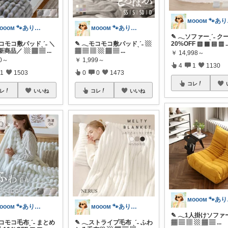
ᴍᴏ
ᴍᴏᴏᴏᴍ 🐾ありがとうございます🐹
ᴍᴏᴏᴏᴍ 🐾ありがとうございます🐹
✎ 𓂃ソファーˎˊ˗ 
モコモコ敷パッドˎˊ˗ ＼
✎ 𓂃モコモコ敷パッドˎˊ˗ ▧
20%OFF ▧ ▦ ▤ ▥
.
新商品／ ▧ ▦ ▤
...
▦ ▤ ▥ ▧ ▦ ▤
...
￥
14,998～
90～
￥
1,999～
4
1
1130
1
1503
0
0
1473
コレ
レ
いいね
コレ
いいね
ᴍᴏ
ᴍᴏᴏᴏᴍ 🐾ありがとうございます🐹
ᴍᴏᴏᴏᴍ 🐾ありがとうございます🐹
✎ 𓂃1人掛けソファーˎ
モコモコ毛布ˎˊ˗ まとめ
✎ 𓂃ストライプ毛布 ˎˊ˗ ふわ
▦ ▤ ▥ ▧ ▦ ▤
...