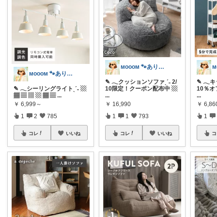
ᴍᴏᴏᴏᴍ 🐾ありがとうございます🐹
ᴍᴏᴏᴏᴍ 🐾ありがとうございます🐹
✎ 𓂃クッションソファˎˊ˗ 2/
✎ 𓂃
✎ 𓂃シーリングライトˎˊ˗ ▧
10限定！クーポン配布中 ▧
10％オ
▦ ▤ ▥ ▧ ▦ ▤
...
...
...
￥
6,999～
￥
16,990
￥
6,86
1
2
785
1
1
793
1
コレ
いいね
コレ
いいね
コ