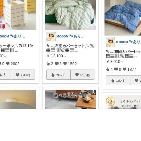
ᴍᴏᴏᴏᴍ 🐾ありがとうございます🐹
ᴍᴏᴏᴏᴍ 🐾ありがとうございます🐹
ᴍᴏ
クーポンˎˊ˗ 7/13 10:
✎ 𓂃布団カバーセットˎˊ˗ ▧
 ▦ ▤ ▥
...
▦ ▤ ▥ ▧ ▦ ▤
...
✎ 𓂃布団カバーセット
800～
￥
12,100～
▦ ▤ ▥ ▧ ▦ ▤
...
￥
8,910～
0
2002
2
3
1502
4
0
1877
レ
いいね
コレ
いいね
コレ