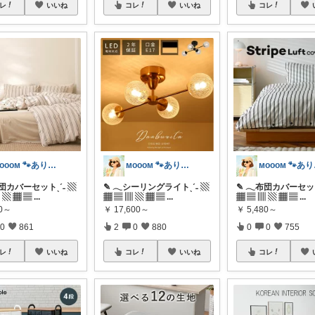
レ
いいね
コレ
いいね
コレ
ᴍᴏᴏᴏᴍ 🐾ありがとうございます🐹
ᴍᴏᴏᴏᴍ 🐾ありがとうございます🐹
ᴍᴏ
布団カバーセットˎˊ˗ ▧
✎ 𓂃シーリングライトˎˊ˗ ▧
✎ 𓂃布団カバーセット
 ▧ ▦ ▤
...
▦ ▤ ▥ ▧ ▦ ▤
...
▦ ▤ ▥ ▧ ▦ ▤
...
80～
￥
17,600～
￥
5,480～
0
861
2
0
880
0
0
755
レ
いいね
コレ
いいね
コレ