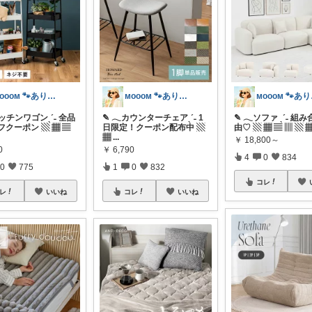
ᴍᴏᴏᴏᴍ 🐾ありがとうございます🐹
ᴍᴏᴏᴏᴍ 🐾ありがとうございます🐹
ᴍᴏ
キッチンワゴンˎˊ˗ 全品
✎ 𓂃カウンターチェアˎˊ˗ 1
✎ 𓂃ソファ ˎˊ˗ 組
フクーポン ▧ ▦ ▤
日限定！クーポン配布中 ▧
由♡ ▧ ▦ ▤ ▥ ▧ 
▦
...
￥
18,800～
0
￥
6,790
4
0
834
0
775
1
0
832
コレ
レ
いいね
コレ
いいね