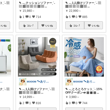
ˎˊ˗ ▧
✎ 𓂃クッションソファーˎˊ˗
✎ 𓂃1人掛けソファーˎˊ˗ ▧
▧ ▦ ▤ ▥ ▧ ▦ ▤
...
▦ ▤ ▥ ▧ ▦ ▤
...
￥
15,980～
￥
22,990～
1
0
714
5
0
885
いいね
コレ
いいね
コレ
いいね
ᴏᴏᴍ 🐾ありがとうございます🐹
ᴍᴏᴏᴏᴍ 🐾ありがとうございます🐹
ᴍᴏᴏᴏᴍ 🐾ありがとうございます🐹
ˎˊ˗ ▧
✎ 𓂃1人掛けソファーˎˊ˗ ▧
✎ 𓂃とろとろケットˎˊ˗ 15%
▦ ▤ ▥ ▧ ▦ ▤
...
OFFクーポン📣 ▧ ▦ ▤
...
￥
14,999～
￥
3,980～
2
1
816
0
0
744