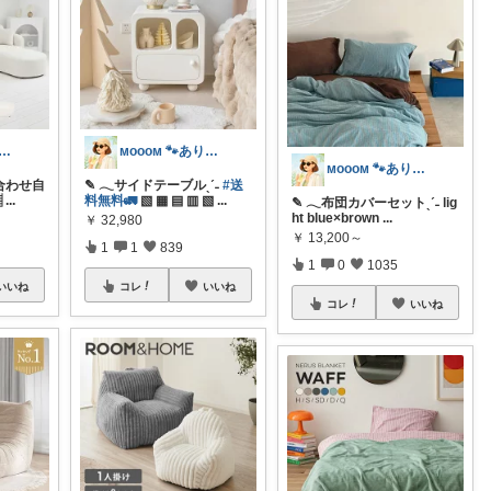
ᴏᴏᴍ 🐾ありがとうございます🐹
ᴍᴏᴏᴏᴍ 🐾ありがとうございます🐹
ᴍᴏᴏᴏᴍ 🐾ありがとうございます🐹
み合わせ自
✎ 𓂃サイドテーブルˎˊ˗
#送
▦
...
料無料🚛
▧ ▦ ▤ ▥ ▧
...
✎ 𓂃布団カバーセットˎˊ˗ lig
ht blue×brown
...
￥
32,980
￥
13,200～
1
1
839
1
0
1035
いいね
コレ
いいね
コレ
いいね