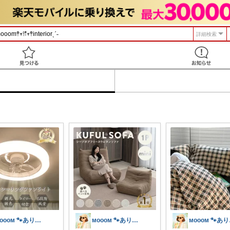
詳細検索
見つける
ᴍᴏᴏᴏᴍ 🐾ありがとうございます🐹
ᴍᴏᴏᴏᴍ 🐾ありがとうございます🐹
ᴍᴏ