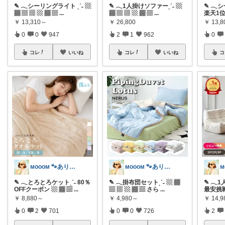
✎ 𓂃シーリングライト ˎˊ˗ ▧
✎ 𓂃1人掛けソファーˎˊ˗ ▧
✎ 𓂃
▦ ▤ ▥ ▧ ▦ ▤
...
▦ ▤ ▥ ▧ ▦ ▤
...
楽天1位
￥
13,310～
￥
26,800
￥
13,
0
0
947
2
1
962
0
コレ
いいね
コレ
いいね
コ
ᴍᴏᴏᴏᴍ 🐾ありがとうございます🐹
ᴍᴏᴏᴏᴍ 🐾ありがとうございます🐹
✎ 𓂃とろとろケットˎˊ˗ 80％
✎ 𓂃掛布団セットˎˊ˗ ▧ ▦
✎ 𓂃
OFFクーポン ▧ ▦ ▤
...
▤ ▥ ▧ ▦ ▤ さら
...
最安挑戦
￥
8,880～
￥
4,980～
￥
14,
0
2
701
0
0
726
2