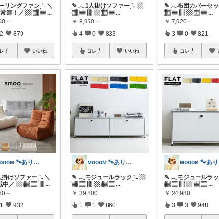
シーリングファンˎˊ˗ ＼
✎ 𓂃1人掛けソファーˎˊ˗ ▧
✎ 𓂃布団カバーセット
常連！／ ▧ ▦ ▤
...
▦ ▤ ▥ ▧ ▦ ▤
...
▦ ▤ ▥ ▧ ▦ ▤
...
800～
￥
8,990～
￥
7,920～
2
879
4
0
833
3
0
821
レ
いいね
コレ
いいね
コレ
ᴍᴏᴏᴏᴍ 🐾ありがとうございます🐹
ᴍᴏᴏᴏᴍ 🐾ありがとうございます🐹
ᴍᴏ
1人掛けソファーˎˊ˗ ＼
✎ 𓂃モジュールラックˎˊ˗ ▧
✎ 𓂃モジュールラック
中／ ▧ ▦ ▤ ▥
...
▦ ▤ ▥ ▧ ▦ ▤
...
▦ ▤ ▥ ▧ ▦ ▤
...
980～
￥
39,800
￥
24,980
1
932
1
1
860
3
3
948