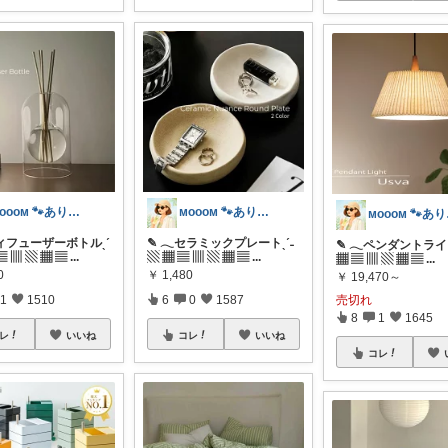
ᴍᴏᴏᴏᴍ 🐾ありがとうございます🐹
ᴍᴏᴏᴏᴍ 🐾ありがとうございます🐹
ᴍᴏ
ィフューザーボトルˎˊ
✎ 𓂃セラミックプレートˎˊ˗
✎ 𓂃ペンダントライト 
 ▤ ▥ ▧ ▦ ▤
...
▧ ▦ ▤ ▥ ▧ ▦ ▤
...
▦ ▤ ▥ ▧ ▦ ▤
...
0
￥
1,480
￥
19,470～
1
1510
6
0
1587
売切れ
8
1
1645
レ
いいね
コレ
いいね
コレ