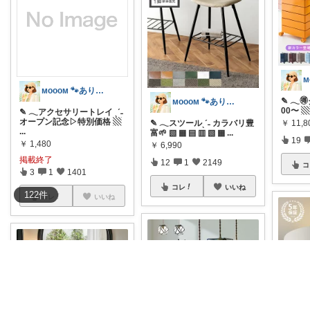
ᴍᴏᴏᴏᴍ 🐾ありがとうございます🐹
✎ 𓂃🉐
ᴍᴏᴏᴏᴍ 🐾ありがとうございます🐹
00〜 ▧
✎ 𓂃アクセサリートレイ ˎˊ˗
オープン記念▷特別価格 ▧
✎ 𓂃スツールˎˊ˗ カラバリ豊
￥
11,
...
富🌱 ▧ ▦ ▤ ▥ ▧ ▦
...
19
￥
1,480
￥
6,990
掲載終了
12
1
2149
コ
3
1
1401
コレ
いいね
122
件
コレ
いいね