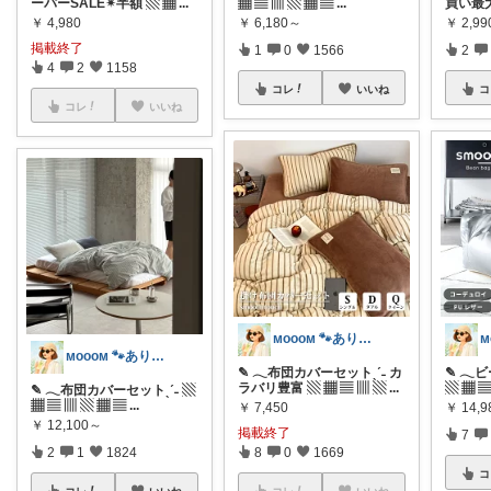
ーパーSALE✴︎半額 ▧ ▦
...
▦ ▤ ▥ ▧ ▦ ▤
...
買い最大
￥
4,980
￥
6,180～
￥
2,9
掲載終了
1
0
1566
2
4
2
1158
コレ
いいね
コ
コレ
いいね
ᴍᴏᴏᴏᴍ 🐾ありがとうございます🐹
ᴍᴏᴏᴏᴍ 🐾ありがとうございます🐹
✎ 𓂃布団カバーセットˎˊ˗ カ
✎ 𓂃
ラバリ豊富 ▧ ▦ ▤ ▥ ▧
...
▧ ▦ ▤
✎ 𓂃布団カバーセットˎˊ˗ ▧
▦ ▤ ▥ ▧ ▦ ▤
...
￥
7,450
￥
14,
￥
12,100～
掲載終了
7
2
1
1824
8
0
1669
コ