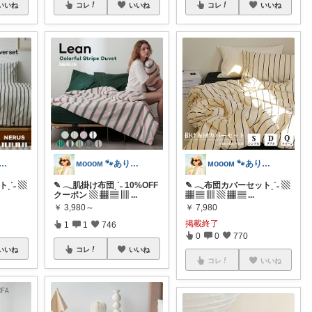
いいね
コレ
いいね
コレ
いいね
ᴏᴏᴍ 🐾ありがとうございます🐹
ᴍᴏᴏᴏᴍ 🐾ありがとうございます🐹
ᴍᴏᴏᴏᴍ 🐾ありがとうございます🐹
ˎˊ˗ ▧
✎ 𓂃肌掛け布団ˎˊ˗ 10%OFF
✎ 𓂃布団カバーセットˎˊ˗ ▧
クーポン ▧ ▦ ▤ ▥
...
▦ ▤ ▥ ▧ ▦ ▤
...
￥
3,980～
￥
7,980
掲載終了
1
1
746
0
0
770
いいね
コレ
いいね
コレ
いいね