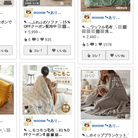
ᴏᴏᴍ 🐾ありがとうございます🐹
ᴍᴏᴏᴏᴍ 🐾ありがとうございます🐹
ᴍᴏᴏᴏᴍ 🐾ありがとうございます🐹
クーポンで
✎ 𓂃ふわふわソファˎˊ˗ 15％
..
OFFクーポン配布中 ▧ ▦
...
✎ 𓂃ワッフル毛布 ˎˊ˗ ▧ ▦
▤ ▥ ▧ ▦ ▤ 洗
...
￥
5,999～
￥
2,480～
6
0
935
5
1
1578
いいね
コレ
いいね
コレ
いいね
ᴏᴏᴍ 🐾ありがとうございます🐹
ᴍᴏᴏᴏᴍ 🐾ありがとうございます🐹
ᴍᴏᴏᴏᴍ 🐾ありがとうございます🐹
ˊ˗ ▧
✎ 𓂃モコモコ毛布ˎˊ˗ 81％O
FFクーポン❣️ ▧ ▦ ▤
...
✎𓂃ホイップブランケットˎˊ