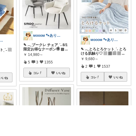
ᴍᴏᴏᴏᴍ 🐾ありがとうございます🐹
ᴍᴏᴏᴏᴍ 🐾ありがとうございます🐹
ᴏᴏᴍ 🐾ありがとうございます🐹
✎ 𓂃ブークレ チェアˎˊ˗ 8/1
限定お得なクーポン🉐 ▧
...
✎ 𓂃とろとろケットˎˊ˗ とろ
ˎˊ˗ ▧
ける肌触り♡ ▧ ▦ ▤ ▥
...
￥
14,980～
￥
9,680～
5
3
1355
2
1
1537
コレ
いいね
コレ
いいね
いいね