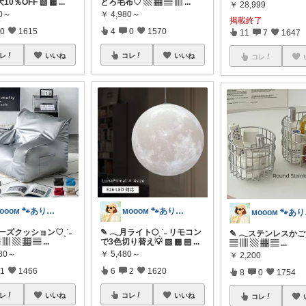
10％OFF ▧ ▦
...
とろ毛布♡ ▧ ▦ ▤ ▥
...
￥
28,999
90～
￥
4,980～
掲載終了
0
1615
4
0
1570
11
7
1647
レ
いいね
コレ
いいね
コレ
ᴍᴏᴏᴏᴍ 🐾ありがとうございます🐹
ᴍᴏᴏᴏᴍ 🐾ありがとうございます🐹
ᴍᴏ
ビーズクッション♡ˎˊ˗
✎ 𓂃月ライト🌕ˎˊ˗ リモコン
✎ 𓂃ステンレスかごˎˊ
 ▥ ▧ ▦ ▤
...
で3色切り替え💡 ▧ ▦ ▤
...
▤ ▥ ▧ ▦ ▤
...
980～
￥
5,480～
￥
2,200
1
1466
6
2
1620
8
0
1754
レ
いいね
コレ
いいね
コレ