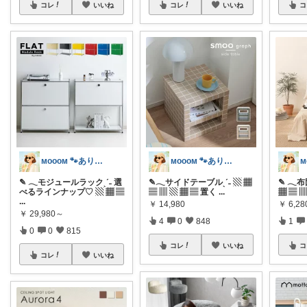
コレ
いいね
コレ
いいね
コ
ᴍᴏᴏᴏᴍ 🐾ありがとうございます🐹
ᴍᴏᴏᴏᴍ 🐾ありがとうございます🐹
✎ 𓂃モジュールラックˎˊ˗ 選
✎𓂃サイドテーブルˎˊ˗ ▧ ▦
✎ 𓂃
べるラインナップ♡ ▧ ▦ ▤
▤ ▥ ▧ ▦ ▤ 置く
...
▦ ▤ ▥
...
￥
14,980
￥
6,2
￥
29,980～
4
0
848
1
0
0
815
コレ
いいね
コ
コレ
いいね