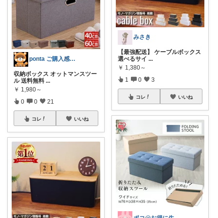
みさき
【最強配送】 ケーブルボックス
ponta ご購入感謝ですm(_ _)m
選べるサイ
...
￥
1,380～
収納ボックス オットマンスツー
1
0
3
ル 送料無料
...
￥
1,980～
コレ
いいね
0
0
21
コレ
いいね