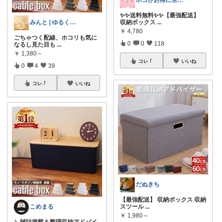
ポコ@お得に生活用品探し
✨✨送料無料✨✨【最強配送】
みんと | ゆるく整える暮らし🌱
収納ボックス
...
￥
4,780
ごちゃつく配線、ホコリも気に
0
0
118
なるし見た目も
...
￥
1,380～
コレ
いいね
0
4
39
コレ
いいね
だぬきち
【最強配送】 収納ボックス 収納
こめまる
スツール
...
￥
1,980～
＼雑誌掲載＆整理収納アドバイ