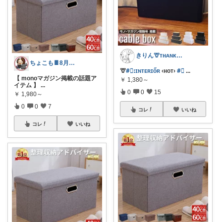
きりん🦒ᴛʜᴀɴᴋs ᴀʟᴡᴀʏs.
ちょこも🍫8月の推し♡お買物メモ
🦒
#⃞ꓽɪɴᴛᴇʀɪőʀ
‹ʜᴏᴛ›
#⃞
...
【 monoマガジン掲載の話題ア
￥
1,380～
イテム 】
...
0
0
15
￥
1,980～
0
0
7
コレ
いいね
コレ
いいね