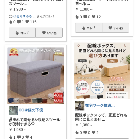
スツール
...
選べる
...
￥
1,980～
￥
1,380～
ゆるり🌳ゆる
...
さんのコレ！
0
0
12
0
1
115
コレ
いいね
コレ
いいね
在宅ワーク快適化デスクROOM
OG＠猫の下僕
配線ボックスって、正直どれも
同じに見えませ
...
🪑座れて隠せる✨収納スツール
が便利すぎる🤍
...
￥
1,380～
￥
1,980～
0
0
2
1
0
4