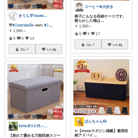
コーヒー☕️大好き
きりん🦒ᴛʜᴀɴᴋs ᴀʟᴡᴀʏs.
椅子にもなる収納ケースです。
散らかした物は
...
🦒
#⃞ꓽɪɴᴛᴇʀɪőʀ
‹ʜᴏᴛ›
#⃞
...
￥
1,980～
￥
1,980～
0
3
17
0
0
14
コレ
いいね
コレ
いいね
ぱんちゃん🐶
VaVa＠3０代～初めての都内暮らし
✨【monoマガジン掲載】整理収
納アドバイ
...
【座れて畳める万能収納スツー