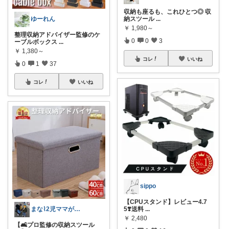
収納も座るも、これひとつ◎ 収
ゆーれん
納スツール
...
￥
1,980～
整理収納アドバイザー監修のケ
0
0
3
ーブルボックス
...
￥
1,380～
コレ
いいね
0
1
37
コレ
いいね
sippo
【CPUスタンド】レビュー4.7
まな⌇2児ママが目指すゆとりある暮らし
5❣️送料
...
￥
2,480
【🛋️プロ監修の収納スツール