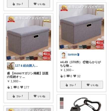
コレ
いいね
tanton🪴
⭐4.49（370件） 📦散らかりが
127🌷経由購入感謝✨
ちな物
...
￥
1,980～
📰 【monoマガジン掲載】話題
0
0
32
の収納オッ
...
￥
1,980～
コレ
いいね
1
0
177
コレ
いいね