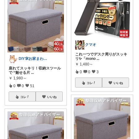
クマオ
これ一つでデスク周りがスッキ
DIY🛠️お家まわり🏠＋α
リ✨「mono
...
￥
1,480～
座れてスッキリ！収納スツール
0
0
3
で “魅せる片
...
￥
1,980～
コレ
いいね
0
0
51
コレ
いいね