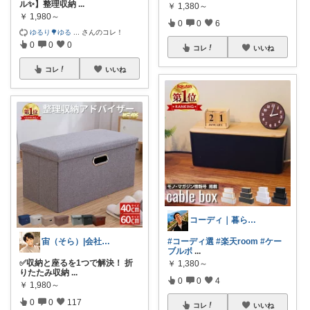
ル✨】整理収納
...
￥
1,380～
￥
1,980～
0
0
6
ゆるり🌳ゆる
...
さんのコレ！
0
0
0
コレ
いいね
コレ
いいね
コーディ｜暮らしのモノ選び研究員
宙（そら）|会社に依存せず暮らしたい
#コーディ選
#楽天room
#ケー
ブルボ
...
✅収納と座るを1つで解決！ 折
￥
1,380～
りたたみ収納
...
0
0
4
￥
1,980～
0
0
117
コレ
いいね