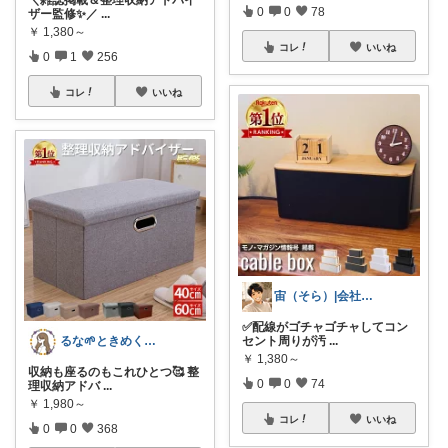
0
0
78
ザー監修✨／
...
￥
1,380～
コレ
いいね
0
1
256
コレ
いいね
宙（そら）|会社に依存せず暮らしたい
✅配線がゴチャゴチャしてコン
るな🌱ときめく暮らし
セント周りが汚
...
￥
1,380～
収納も座るのもこれひとつ🥰 整
0
0
74
理収納アドバ
...
￥
1,980～
コレ
いいね
0
0
368