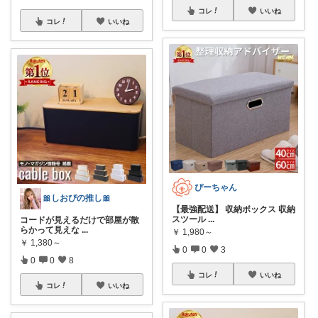
コレ
いいね
コレ
いいね
ぴーちゃん
🎀しおぴの推し🎀
【最強配送】 収納ボックス 収納
スツール
...
コードが見えるだけで部屋が散
らかって見えな
...
￥
1,980～
￥
1,380～
0
0
3
0
0
8
コレ
いいね
コレ
いいね