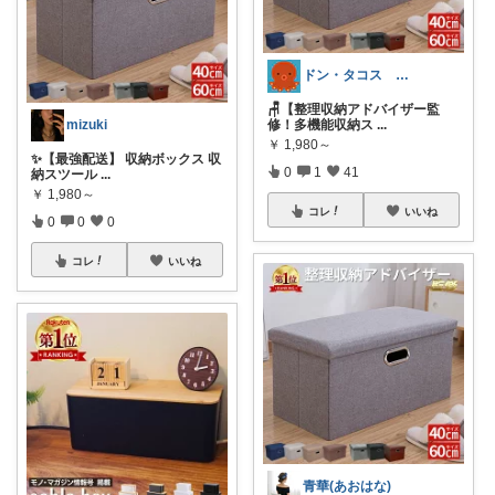
ドン・タコス 防災⚠️生活雑貨アウトドア
🪑【整理収納アドバイザー監
mizuki
修！多機能収納ス
...
￥
1,980～
✨【最強配送】 収納ボックス 収
0
1
41
納スツール
...
￥
1,980～
コレ
いいね
0
0
0
コレ
いいね
青華(あおはな)