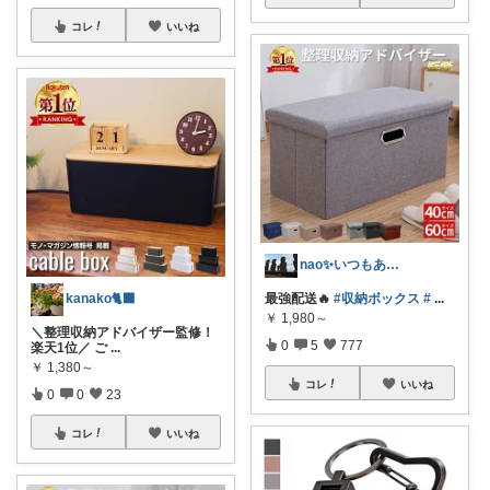
コレ
いいね
nao✨いつもありがとう😊
kanako🐈‍⬛
最強配送🔥
#収納ボックス
#
...
￥
1,980～
＼整理収納アドバイザー監修！
0
5
777
楽天1位／ ご
...
￥
1,380～
コレ
いいね
0
0
23
コレ
いいね