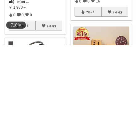
0
0
16
🛋️】 mon
...
￥
1,980～
コレ
いいね
0
0
0
718
件
コレ
いいね
キムラかおり 時短⌛×便利グッズ＝自由
配線まわりが整っているだけ
おりーぶ
で、夜の空間が静
...
￥
1,380～
monoマガジン掲載❣️バッグハン
0
0
2
ガー🌸耐
...
￥
1,480～
コレ
いいね
0
0
10