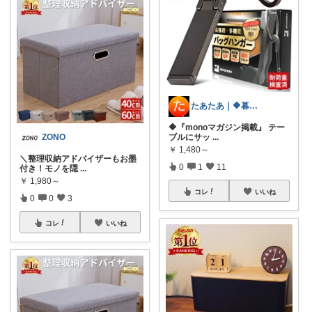
たあたあ｜🔶暮らしのおすすめ🔶
🔶『monoマガジン掲載』 テー
ZONO
ブルにサッ
...
￥
1,480～
＼整理収納アドバイザーもお墨
0
1
11
付き！モノを隠
...
￥
1,980～
コレ
いいね
0
0
3
コレ
いいね