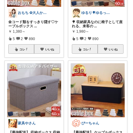
おもち ✿大人かわいい×暮らし
ゆるり🌳ゆるっと暮らし整える🧺🫕
🌼コード類をすっきり隠す♡ケ
🌳 収納家具なのに椅子として座
ーブルボックス
...
れる、来客の
...
￥
1,380～
￥
1,980～
5
2
890
5
2
890
コレ
いいね
コレ
いいね
家具やさん
ぴーちゃん
【最強配送】 収納ボックス 収納
【最強配送】 ケーブルボックス