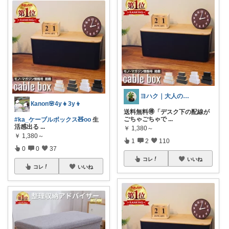
ヨハク｜大人の「失敗しない」新基準
Кanon🌸4y👧3y👦
送料無料🉐「デスク下の配線が
ごちゃごちゃで
...
#ka_ケーブルボックス🧸oo
生
活感出る
...
￥
1,380～
￥
1,380～
1
2
110
0
0
37
コレ
いいね
コレ
いいね