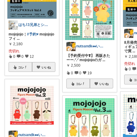
はち⌇3兄弟とシンプルな暮らし
mojojojo￤
#予約♥︎
mojojojo
フィ
...
8月発売
￥
2,180
nutsandk🥜いつも感謝です◡̈♡
ィギュ
売切れ
で買
...
【予約受付中❣️】 再販きた
0
0
12
￥
2,18
ーー.ᐟ.ᐟ mojojojoのガ
...
売切れ
￥
2,500
コレ
いいね
0
0
0
19
コ
コレ
いいね
nutsandk🥜いつも感謝です◡̈♡