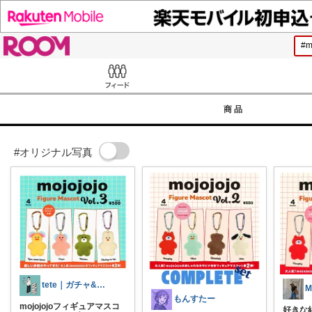
ROOM
Feed
商品
#オリジナル写真
tete｜ガチャ&トレンド情報
M
もんすたー
mojojojoフィギュアマスコ
好きな