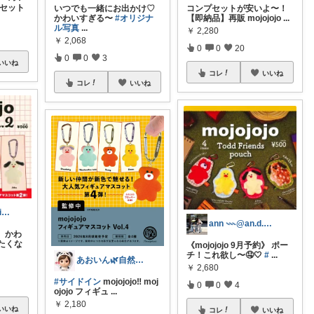
トセット
いつでも一緒にお出かけ♡
コンプセットが安いよ〜！
かわいすぎる〜
#オリジナ
【即納品】再販 mojojojo
...
ル写真
...
￥
2,280
￥
2,068
0
0
20
0
0
3
いいね
コレ
いいね
コレ
いいね
2人育児ﾜｰﾏﾏ*kinakoomama
ann 𓇠@an.d.mii.13
 かわ
たくな
《mojojojo 9月予約》 ポー
チ！これ欲し〜🤤🤍
#
...
あおいん🌿自然派&無添加さん
￥
2,680
#サイドイン
mojojojo‼️ moj
0
0
4
ojojo フィギュ
...
￥
2,180
いいね
コレ
いいね