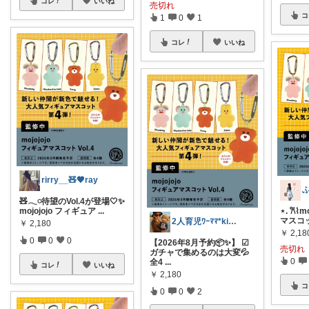
コレ
いいね
売切れ
コ
1
0
1
コレ
いいね
rirry__🧸🤎ray
🧸𓂃𓏸待望のVol.4が登場🤍✨
mojojojo フィギュア
...
⋆. 𐙚⌇
マスコット
2人育児ﾜｰﾏﾏ*kinakoomama
￥
2,180
￥
2,18
0
0
0
【2026年8月予約📦✨】 ☑︎
売切れ
ガチャで集めるのは大変💦
0
全4
...
コレ
いいね
￥
2,180
コ
0
0
2