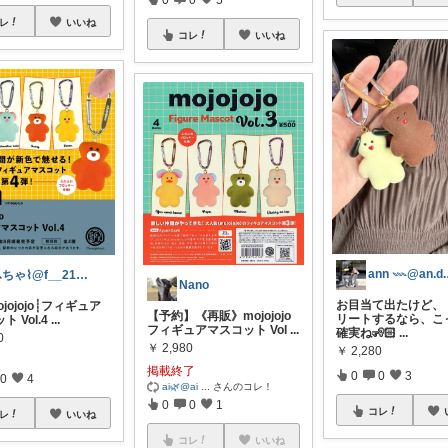
レ
いいね
コレ
いいね
an
ふちゃ⌇@f__216_ ♡
Nano
お目当て出たけど、
mojojojo┊︎フィギュア
【予約】《再販》mojojojo
リートするなら、こ
 Vol.4
...
フィギュアマスコット Vol
...
確実ね🧏🏻‍
...
0
￥
2,980
￥
2,280
掲載終了
0
0
3
0
4
ai🌿@ai
...
さんのコレ！
0
0
1
コレ
レ
いいね
コレ
いいね