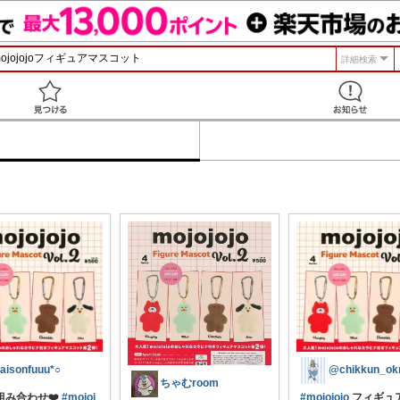
詳細検索
見つける
aisonfuuu*○
@chikkun_ok
ちゃむroom
組み合わせ❤️
#mojoj
#mojojojo
フィギュ