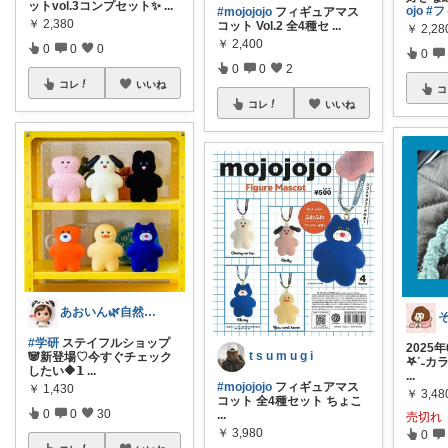
ットvol.3コンプセット✨
...
ojo
#
#mojojojo
フィギュアマス
￥
2,380
コット Vol.2 全4種セ
...
￥
2,28
￥
2,400
0
0
0
0
0
0
2
コレ
いいね
コ
コレ
いいね
あおいん🌿自然派&無添加さん
#学研
ステイフルショップ
2025
t s u m u g i
🐼新登場♡今すぐチェック
𖤐ˊ˗カ
したい🔶𝟭
...
...
#mojojojo
フィギュアマス
￥
1,430
￥
3,48
コット 全4種セット ちょこ
0
0
30
...
売切れ
￥
3,980
0