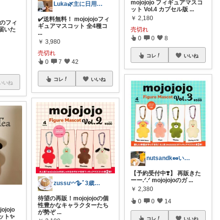
mojojojo フィギュアマスコ
Luka🌿主に日用品や雑貨
ット Vol.4 カプセル版
...
￥
2,180
✔️送料無料！ mojojojoフィ
ョのフィ
ギュアマスコット 全4種コ
届いた
売切れ
...
0
0
8
￥
3,980
売切れ
コレ
いいね
0
7
42
コレ
いいね
いいね
nutsandk🥜いつも感謝です◡̈♡
【予約受付中❣️】 再販きた
ーー.ᐟ.ᐟ mojojojoのガ
...
zussu〰🪿ﾞ3歳育児中*ﾜｰﾏﾏ
￥
2,380
待望の再販！mojojojoの個
0
0
14
性豊かなキャラクターたち
ojojo
が勢ぞ
...
ット✨
コレ
いいね