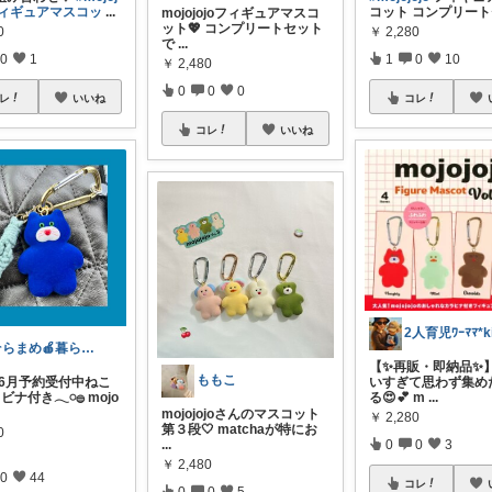
フィギュアマスコッ
...
コット コンプリー
mojojojoフィギュアマスコ
ット💖 コンプリートセット
0
￥
2,280
で
...
0
1
1
0
10
￥
2,480
0
0
0
レ
いいね
コレ
コレ
いいね
そらまめ🍎暮らしが楽しくなるお手伝い
【✨再販・即納品✨】
ももこ
いすぎて思わず集め
年6月予約受付中ねこ
る😍💕 m
...
ラビナ付き𓂃𓏸𓐍 mojo
mojojojoさんのマスコット
￥
2,280
第３段🤍 matchaが特にお
0
0
0
3
...
￥
2,480
0
44
コレ
0
0
5