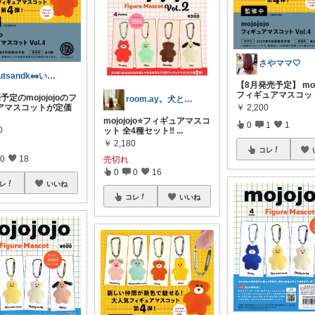
さやママ🤍
nutsandk🥜いつも感謝です◡̈♡
【8月発売予定】 mojo
フィギュアマスコット
予定のmojojojoのフ
room.ay。犬と共に生きる幸せ♡
アマスコットが定価
￥
2,200
mojojojo⭐️フィギュアマスコ
0
1
1
0
ット 全4種セット‼️
...
￥
2,180
コレ
0
18
売切れ
0
0
16
レ
いいね
コレ
いいね