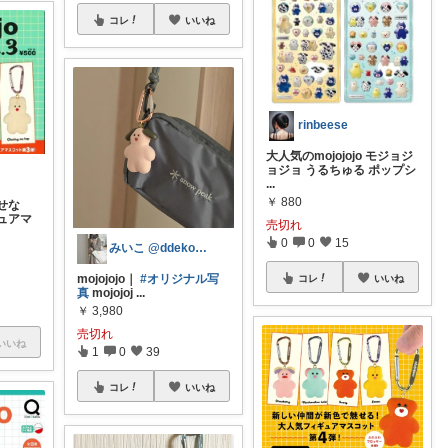
コレ
いいね
rinbeese
大人気のmojojojo モジョジ
ョジョ うるちゅる ポップシ
...
￥
880
せな
ギュアマ
売切れ
0
0
15
みいこ @ddeko___3
mojojojo｜
#オリジナル写
コレ
いいね
！
真
mojojoj
...
￥
3,980
売切れ
いいね
1
0
39
コレ
いいね