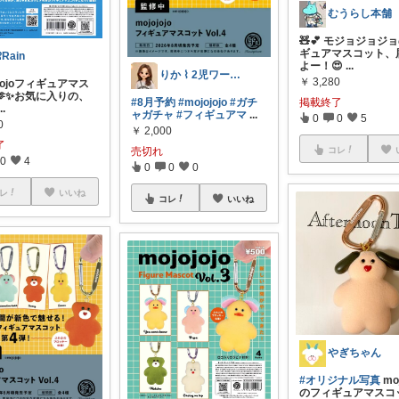
むうらし本舗
🧸💕 モジョジョジ
ギュアマスコット、
Rain
よー！😍
...
りか ⌇ 2児ワーママの暮らし🪴
￥
3,280
ojojoフィギュアマス
🫶✨お気に入りの、
掲載終了
#8月予約
#mojojojo
#ガチ
...
ャガチャ
#フィギュアマ
...
0
0
5
0
￥
2,000
了
コレ
売切れ
0
4
0
0
0
レ
いいね
コレ
いいね
やぎちゃん
#オリジナル写真
moj
のフィギュアマスコ