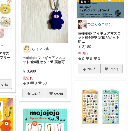
つばくろ＊IG : @_____2896
mojojojo フィギュアマスコ
ット第4弾💛 定価だから予
約
...
𝘢𝘢︱3歳児ママが選ぶ育児用品
￥
2,180
むぅママ🌼
ュアマス
売切れ
ンプリー
mojojojo フィギュアマスコ
0
0
3
ット 全4種セット🤎 実物可
...
コレ
いいね
￥
3,980
売切れ
0
0
58
いいね
コレ
いいね