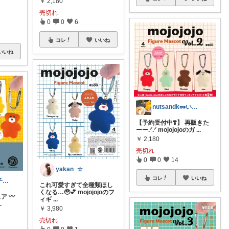
￥
2,180
売切れ
0
0
6
コレ
いいね
いいね
nutsandk🥜いつも感謝です◡̈♡
【予約受付中❣️】 再販きた
ーー.ᐟ.ᐟ mojojojoのガ
...
￥
2,180
売切れ
0
0
14
yakan_☆
コレ
いいね
ｏｍｕ ☽𓈒𓂂 年子兄妹ママ
これ可愛すぎて全種類ほし
くなる…🥹💕 mojojojoのフ
ュア 〰︎
ィギ
...
..
￥
3,980
売切れ
0
0
1