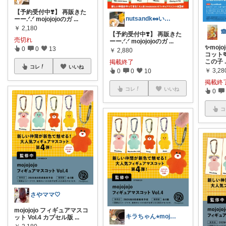
【予約受付中❣️】 再販きた
nutsandk🥜いつも感謝です◡̈♡
ーー.ᐟ.ᐟ mojojojoのガ
...
￥
2,180

【予約受付中❣️】 再販きた
売切れ
ーー.ᐟ.ᐟ mojojojoのガ
...
✨moj
0
0
13
￥
2,880
コット
この子
掲載終了
コレ
いいね
￥
3,28
0
0
10
掲載終
コレ
いいね
0
コ
さやママ🤍
mojojojo フィギュアマスコ
キラちゃん⭐︎mojojojoに夢中
ット Vol.4 カプセル版
...