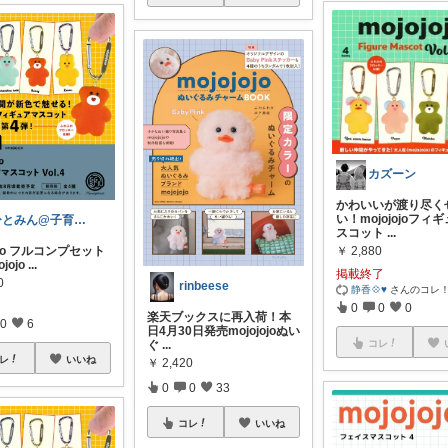
カズーン
かわいいが渡り尽く
い！mojojojoフィ
ひとみん@子育てと可愛いもの好き⚮̈
スコット
...
jojo フルコンプセット
￥
2,880
ojojo
...
掲載終了
0
rinbeese
静香💠♥️
さんのコレ
0
0
0
楽天ブックスに再入荷！本
0
6
日4月30日発売mojojojoぬい
コレ
ぐ
...
レ
いいね
￥
2,420
0
0
33
コレ
いいね