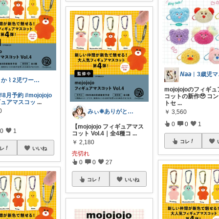
𝘕
りか ⌇ 2児ワーママの暮らし🪴
mojojojoのフィギ
6年8月予約
#mojojojo
コットの新作🥹 コ
ギュアマスコッ
...
トセ
...
0
みぃ❉ありがとうございます♡
￥
3,560
0
0
1
【mojojojo フィギュアマス
0
1
コット Vol.4｜全4種コ
...
コレ
￥
2,180
レ
いいね
売切れ
0
0
27
コレ
いいね