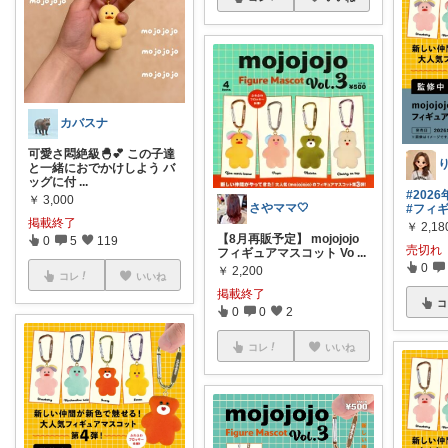
カバスナ
可愛さ悶絶級🐣💕 この子達
と一緒におでかけしよう バ
ッグに付
...
#202
￥
3,000
さやママ🤍
#フィ
掲載終了
￥
2,18
【8月再販予定】 mojojojo
0
5
119
売切れ
フィギュアマスコット Vo
...
0
￥
2,200
コレ
いいね
掲載終了
コ
0
0
2
コレ
いいね