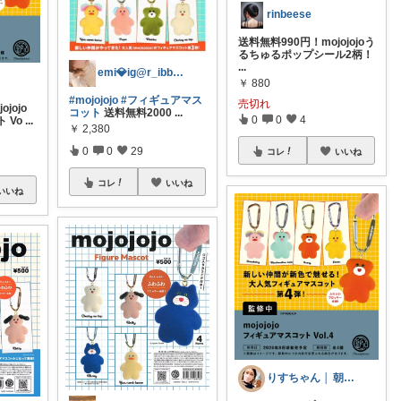
rinbeese
送料無料990円！mojojojoう
るちゅるポップシール2柄！
...
emi💎ig@r_ibbon_💍💎
￥
880
#mojojojo
#フィギュアマス
売切れ
jojo
コット
送料無料2000
...
0
0
4
 Vo
...
￥
2,380
0
0
29
コレ
いいね
コレ
いいね
いいね
りすちゃん │ 朝コレ