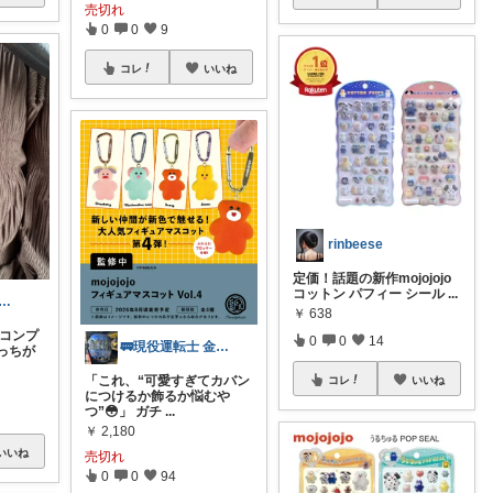
売切れ
0
0
9
コレ
いいね
rinbeese
定価！話題の新作mojojojo
コットン パフィー シール
...
n 𓇠@an.d.mii.13
￥
638
 コンプ
0
0
14
🚃現役運転士 金魚🐠
っちが
「これ、“可愛すぎてカバン
コレ
いいね
につけるか飾るか悩むや
つ”😳」 ガチ
...
￥
2,180
いいね
売切れ
0
0
94