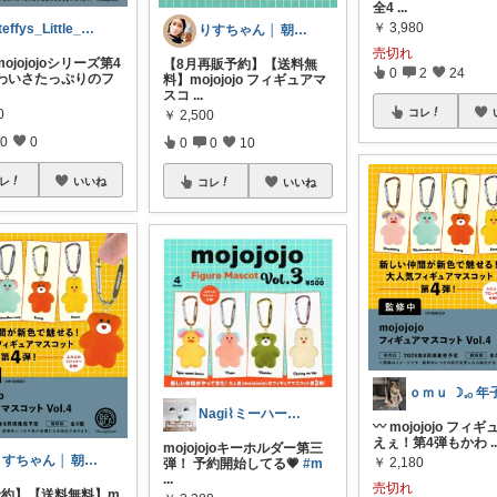
全4
...
￥
3,980
Steffys_Little_Finds
りすちゃん │ 朝コレ
売切れ
ojojojoシリーズ第4
【8月再販予約】【送料無
0
2
24
かわいさたっぷりのフ
料】mojojojo フィギュアマ
スコ
...
0
コレ
￥
2,500
0
0
0
0
10
レ
いいね
コレ
いいね
Nagi⌇ミーハーママの偏愛ｸﾞｯｽﾞ
〰︎ mojojojo フィギ
えぇ！第4弾もかわ
.
mojojojoキーホルダー第三
りすちゃん │ 朝コレ
￥
2,180
弾！ 予約開始してる💗
#m
...
売切れ
予約】【送料無料】m