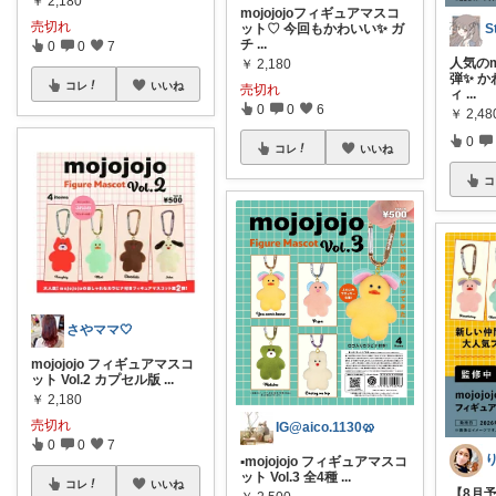
￥
2,180
mojojojoフィギュアマスコ
売切れ
ット♡ 今回もかわいい✨ ガ
チ
...
0
0
7
人気のm
￥
2,180
弾✨ 
コレ
いいね
売切れ
ィ
...
0
0
6
￥
2,48
0
コレ
いいね
コ
さやママ🤍
mojojojo フィギュアマスコ
ット Vol.2 カプセル版
...
￥
2,180
売切れ
IG@aico.1130🥨
0
0
7
▪︎mojojojo フィギュアマスコ
ット Vol.3 全4種
...
コレ
いいね
【8月