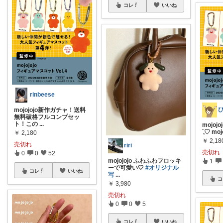
コレ
いいね
rinbeese
mojojojo新作ガチャ！送料
無料破格フルコンプセッ
ト！この
...
mojo
¨̮♡︎ moj
￥
2,180
￥
2,18
売切れ
riri
売切れ
0
0
52
mojojojo ふわふわフロッキ
1
ーで可愛い🤍
#オリジナル
コレ
いいね
写
...
コ
￥
3,980
売切れ
0
0
5
コレ
いいね