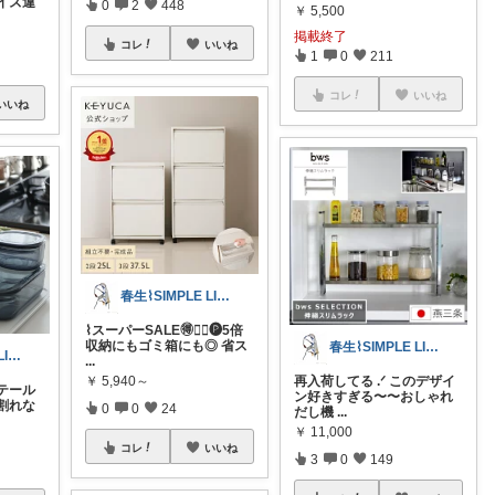
サイズ違
0
2
448
￥
5,500
掲載終了
コレ
いいね
1
0
211
コレ
いいね
いいね
春生⌇SIMPLE LIFE⌇
⌇スーパーSALE🉐❤️‍🔥🅟5倍
収納にもゴミ箱にも◎ 省ス
春生⌇SIMPLE LIFE⌇
春生⌇SIMPLE LIFE⌇
...
￥
5,940～
再入荷してる .ᐟ このデザイ
テール
ン好きすぎる〜〜おしゃれ
割れな
0
0
24
だし機
...
￥
11,000
コレ
いいね
3
0
149