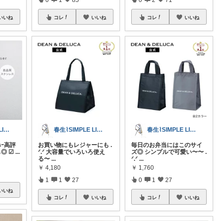
いいね
コレ
いいね
コレ
いいね
春生⌇SIMPLE LIFE⌇
春生⌇SIMPLE LIFE⌇
春生⌇SIMPLE LIFE⌇
ｭｰ高評
お買い物にもレジャーにも .
毎日のお弁当にはこのサイ
◎ ☑
...
ᐟ.ᐟ 大容量でいろいろ使え
ズ◎ シンプルで可愛い〜〜 .
る〜
...
ᐟ.ᐟ
...
￥
4,180
￥
1,760
1
1
27
0
1
27
いいね
コレ
いいね
コレ
いいね