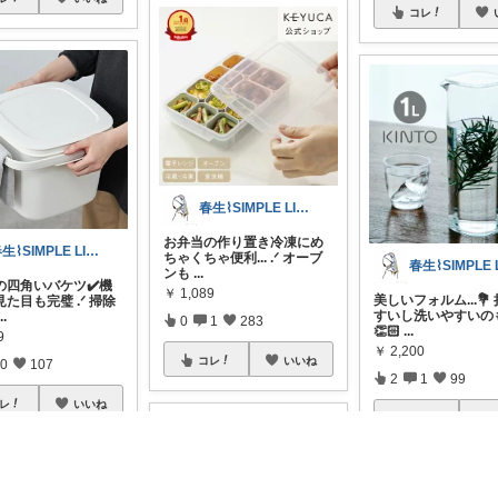
コレ
春生⌇SIMPLE LIFE⌇
お弁当の作り置き冷凍にめ
春生⌇SIMPLE LIFE⌇
ちゃくちゃ便利... .ᐟ オーブ
ンも
...
の四角いバケツ✔️機
￥
1,089
美しいフォルム...💐
た目も完璧 .ᐟ 掃除
すいし洗いやすいの
...
0
1
283
👏🏻
...
9
￥
2,200
コレ
いいね
0
107
2
1
99
レ
いいね
コレ