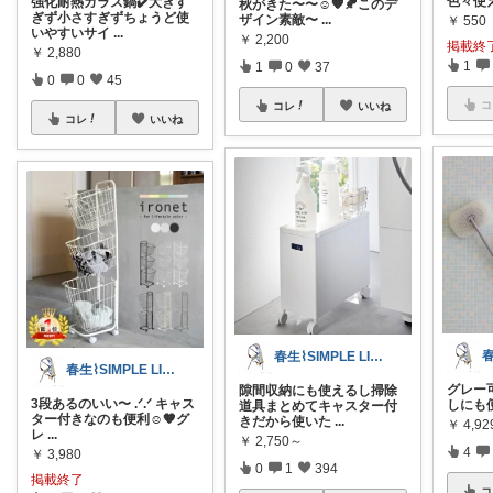
色々使
強化耐熱ガラス鍋✔️大きす
秋がきた〜〜☺️🧡🍂このデ
ぎず小さすぎずちょうど使
ザイン素敵〜
...
￥
550
いやすいサイ
...
￥
2,200
掲載終
￥
2,880
1
1
0
37
0
0
45
コ
コレ
いいね
コレ
いいね
春生⌇SIMPLE LIFE⌇
春生⌇SIMPLE LIFE⌇
グレー可愛
隙間収納にも使えるし掃除
3段あるのいい〜 .ᐟ.ᐟ キャス
しにも
道具まとめてキャスター付
ター付きなのも便利☺️🧡グ
きだから使いた
...
￥
4,92
レ
...
￥
2,750～
4
￥
3,980
0
1
394
掲載終了
コ