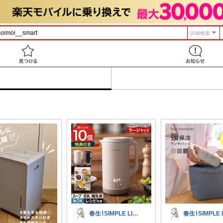
詳細検索
見つける
春生⌇SIMPLE LIFE⌇