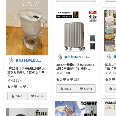
春生⌇SIMPLE LIFE⌇
春生⌇SIMPLE LIFE⌇
81%of
30%off🉐🅟10倍⌇59400⇨4
1位 .
⌇🉐10%オフ🎟️&🅟10倍⌇ 水
1580円⌇国内でも海外
...
道水も美味しく飲める☺️🧡
￥
2,3
￥
41,580
ペ
...
0
2
0
368
￥
4,191～
2
10
702
コ
コレ
いいね
コレ
いいね