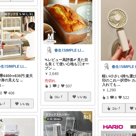
春生⌇SIMPLE LIFE⌇
⳹レビュー高評価⳼ 見た目
も良くて使い心地も🙆‍♀️オー
春生⌇SIMPLE LIFE⌇
ブン
...
￥
2,640
f🉐4400⇨836円 楽天
軽い❕小さい❕持ち運
ᐟ 中身の見えな
...
印のこれ一択🥺✨ 
売切れ
入れても
...
84～
3
2
507
￥
1,290
0
406
コレ
いいね
3
8
522
レ
いいね
コレ