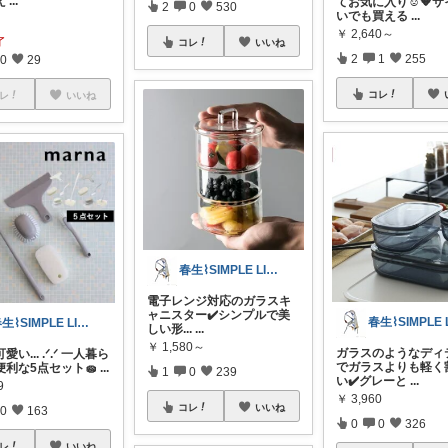
え
...
てお気に入り☺️🧡
2
0
530
いでも買える
...
￥
2,640～
了
コレ
いいね
2
1
255
0
29
コレ
レ
いいね
春生⌇SIMPLE LIFE⌇
電子レンジ対応のガラスキ
ャニスター✔️シンプルで美
春生⌇SIMPLE LIFE⌇
しい形...
...
￥
1,580～
ガラスのようなディ
い... .ᐟ.ᐟ 一人暮ら
でガラスよりも軽く
便利な5点セット🧽
...
1
0
239
い✔️グレーと
...
9
￥
3,960
コレ
いいね
0
163
0
0
326
レ
いいね