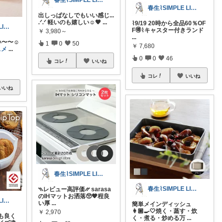
春生⌇SIMPLE LIFE⌇
春生⌇SIMPLE LIFE⌇
出しっぱなしでもいい感じ...
.ᐟ.ᐟ 軽いのも嬉しい☺️🧡
...
⌇9/19 20時から全品60％OF
春生⌇SIMPLE LIFE⌇
F🉐⌇キャスター付きランド
￥
3,980～
...
〜〜☺️
1
0
50
￥
7,680
スメ
...
0
0
46
コレ
いいね
コレ
いいね
いいね
春生⌇SIMPLE LIFE⌇
春生⌇SIMPLE LIFE⌇
⳹レビュー高評価⳼ sarasa
のIHマットお洒落🥺🧡程良
春生⌇SIMPLE LIFE⌇
い厚
...
簡単メインディッシュ
👩🏼‍🍳🤍焼く・蒸す・炊
￥
2,970
も良く
く・煮る・炒める万
...