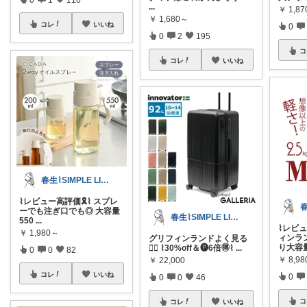
...
￥
1,8
￥
1,680～
コレ
いいね
0
0
2
195
コ
コレ
いいね
春生⌇SIMPLE LIFE⌇
⌇レビュー高評価🎗️⌇ スプレ
ーでも注ぎ口でも◎ 大容量
春生⌇SIMPLE LIFE⌇
550
...
⌇レビュ
￥
1,980～
ィンラ
グリフィンランドよく見る
り大容
🏄‍♀️ ⌇30%off＆🅟6倍🉐⌇
...
0
0
82
￥
8,98
￥
22,000
コレ
いいね
0
0
0
46
コ
コレ
いいね