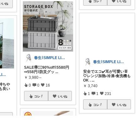
コレ
いいね
いいね
春生⌇SIMPLE LIFE⌇
SALE🉐❤️‍🔥90%off⌇5580円
⇨558円⌇防災グッ
...
春生⌇SIMPLE LIFE⌇
春生⌇SIMPLE LIFE⌇
￥
3,980～
安全でエコ✔️耳が可愛い🐰
 持ちや
0
0
16
🤍レンジ加熱•冷凍•食洗機も
も良い
OK .
...
￥
3,740
コレ
いいね
1
1
231
コレ
いいね
いいね