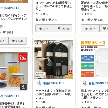
ほったらかし自動調理🤤 ⌇レ
夏が来てる❕高い保冷力
ビュー🌟4.75⌇ 暑くて料理し
く持ち運べるし、食
春生⌇SIMPLE LIFE⌇
た
...
安全☺️🤍
...
￥
17,930
￥
1,980
えて✔️ ⌇ポイントア
⌇ シンプルなデザイン
2
1
290
0
2
446
00
コレ
いいね
コレ
4
1091
レ
いいね
春生⌇SIMPLE LIFE⌇
ポケット多くて便利☺️🤍 ☑︎
日本でもスキミング
出張にも使いやすい！ ☑︎長
きたらしいので🥺こ
春生⌇SIMPLE LIFE⌇
いコ
...
も横もある✔️
...
￥
1,080～
￥
1,000
ｰ高評価🌟4.7⌇ 世界３
ン賞受賞🎗️ 美し
...
0
1
85
1
1
49