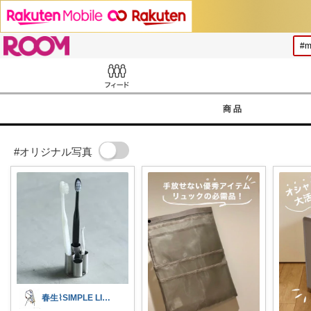
ROOM
Feed
商品
#オリジナル写真
春生⌇SIMPLE LIFE⌇