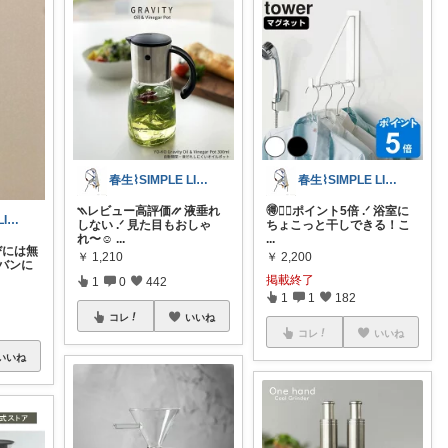
春生⌇SIMPLE LIFE⌇
春生⌇SIMPLE LIFE⌇
⳹レビュー高評価⳼ 液垂れ
🉐❤️‍🔥ポイント5倍 .ᐟ 浴室に
春生⌇SIMPLE LIFE⌇
しない .ᐟ 見た目もおしゃ
ちょこっと干しできる！こ
れ〜☺
...
...
びには無
￥
1,210
￥
2,200
カバンに
掲載終了
1
0
442
1
1
182
コレ
いいね
コレ
いいね
いいね