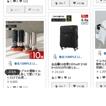
1
0
318
コレ
いいね
コレ
いいね
春生⌇SIMPLE LIFE⌇
ケユカ
春生⌇SIMPLE LIFE⌇
能性も見
全品🅟10倍🉐⌇35%off 3740
収納に
0⇨24310円⌇残りわ
...
ラッセルホブスの電動ミル
￥
1,30
223
件
￥
24,310
✔️見た目も良しで置いてお
くだけでお洒
...
1
0
0
18
￥
8,800
コ
コレ
いいね
1
0
102
コレ
いいね