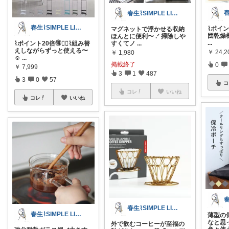
春生⌇SIMPLE LIFE⌇
春生⌇SIMPLE LIFE⌇
⌇ポイン
マグネットで浮かせる収納
団乾燥機
ほんとに便利〜 .ᐟ 掃除しや
...
⌇ポイント20倍🉐❤️‍🔥⌇組み替
すくてノ
...
えしながらずっと使える〜
￥
24,
￥
1,980
☺️
...
掲載終了
0
￥
7,999
3
1
487
3
0
57
コ
コレ
いいね
コレ
いいね
春生⌇SIMPLE LIFE⌇
春生⌇SIMPLE LIFE⌇
薄型の保
なと思っ
外で飲むコーヒーが至福の