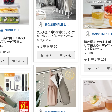
春生⌇SIMPLE LIFE⌇
春生⌇SIMPLE LIFE⌇
楽天1位 .ᐟ 🅟5倍🉐❤️‍🔥 シンプ
ルで良い！グレーもベー
...
高評価❤️‍🔥⌇ 楽天1
￥
2,980～
PAフリー✔️ 韓国
...
漬け瓶をそのままボ
して使える☺️🧡✔️
80～
1
0
95
くて洗いや
...
2
98
￥
880
コレ
いいね
1
1
108
レ
いいね
コレ