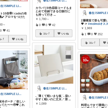
春生⌇SIMPLE LIFE⌇
春生⌇SIMPLE LIFE⌇
カラバリ8色👏🏻コードもま
とめて収納できる◎旅行に
ト10倍🉐⌇ cadoの布
も持って行き
...
✔️ アロマをつけた
￥
1,780～
2層構造で形も可愛い
🧡 ☞
#moimoiオス
200～
0
0
42
￥
1,969
0
41
コレ
いいね
1
0
352
レ
いいね
コレ
春生⌇SIMPLE LIFE⌇
春生⌇SIMPLE LIFE⌇
˗ˏˋ薄くて軽いまな板ˎˊ˗ 扱い
やすく軽いのに丈夫 .ᐟ 滑
...
冷ポーチ .ᐟ 欲しい
￥
1,089
てた〜〜🥹🧡これ
料理もできて環境に