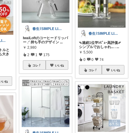
春生⌇SIMPLE LIFE⌇
春生⌇SIMPLE LIFE⌇
IwaiLoftのコーヒードリッパ
春生⌇SIMPLE LIFE⌇
ー .ᐟ 持ち手のデザイン
...
⳹連続1位🎊ﾚﾋﾞｭｰ高評価⳼
シンプルでおしゃれ... .
...
￥
2,980
トルと
￥
5,500
口も大き
2
1
175
0
0
74
コレ
いいね
コレ
いいね
いいね