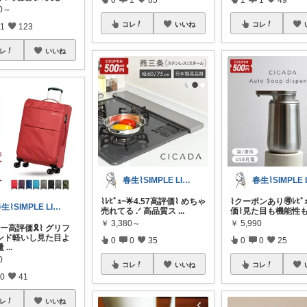
70～
コレ
いいね
コレ
1
123
レ
いいね
春生⌇SIMPLE LIFE⌇
⌇ﾚﾋﾞｭｰ🌟4.57高評価⌇ めちゃ
⌇クーポンあり🉐ﾚﾋﾞ
春生⌇SIMPLE LIFE⌇
売れてる .ᐟ 高品質ス
...
価⌇見た目も機能性も
￥
3,380～
￥
5,990
ー高評価🎗️⌇ グリフ
ンド軽いし見た目よ
0
0
35
0
0
25
量
...
0
コレ
いいね
コレ
0
41
レ
いいね