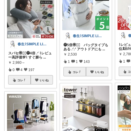
春生⌇SIMPLE LIFE⌇
春生⌇SIMPLE LIFE⌇
⌇レビュー
🅟5倍🉐❤️‍🔥 バッグタイプも
位🎗️B
ある .ᐟ.ᐟ アウトドアにも
...
スパセ🉐❤️‍🔥🅟4倍 .ᐟ ⌇レビュ
￥
2,7
￥
2,530
ー高評価💯⌇ すぐ膨ら
...
1
1
1
143
￥
2,980～
0
4
197
コ
コレ
いいね
コレ
いいね