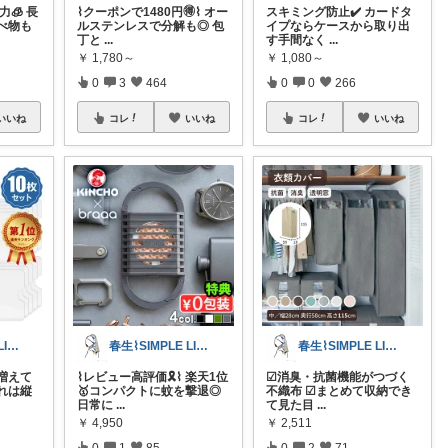
🧊 長
⌇クーポンで1480円🉐⌇ オー
スキミング防止✔️ カードタ
べ物も
ルステンレスで分解も◎ 包
イプならケースから取り出
丁と
...
す手間なく
...
￥
1,780～
￥
1,080～
0
3
464
0
0
266
いいね
コレ
いいね
コレ
いいね
春生⌇SIMPLE LIFE⌇
春生⌇SIMPLE LIFE⌇
春生⌇SIMPLE LIFE⌇
増えて
⌇レビュー高評価🎗️⌇ 楽天1位
☑︎消臭・抗菌機能がつづく
れは縦
🥇コンパクトに蚊を撃退◎
不織布 ☑︎まとめて収納でき
日常に
...
て見た目
...
￥
4,950
￥
2,511
0
1
85
0
2
71