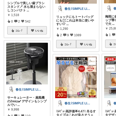
シンプルで美しい歯ブラシ
スタンド🪥 水も溜まらない
春生⌇SIMPLE LIFE⌇
しコンパクト
...
￥
1,518
梅雨に備
リュックにもトートバッグ
ップ🉐
にも🙆‍♀️これは本当に使いや
0
2
542
で大
...
すい🤍
...
￥
25,8
￥
1,290
コレ
いいね
1
2
9
1089
コ
コレ
いいね
春生⌇SIMPLE LIFE⌇
サーキュレーター・扇風機
の2way✔️ デザインもシンプ
春生⌇SIMPLE LIFE⌇
ルでい
...
￥
9,998
⌇ﾚﾋﾞｭ
⌇ﾚﾋﾞｭｰ高評価🌟4.47⌇ 吊るす
大デザイ
タイプはこれが良さそう☺
0
1
110