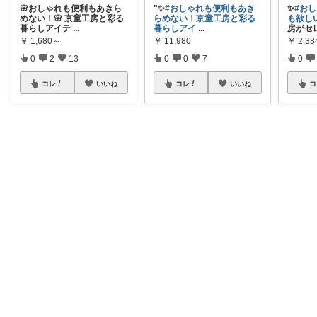
🌸おしゃれも便利もあきら
"✨️
#おしゃれも便利もあき
✨
#お
めない！🌸 京童工房と彩る
らめない！京童工房と彩る
も欲し
暮らしアイテ
...
暮らしアイ
...
房がセ
￥
1,680～
￥
11,980
￥
2,3
0
2
13
0
0
7
0
コレ
いいね
コレ
いいね
コ