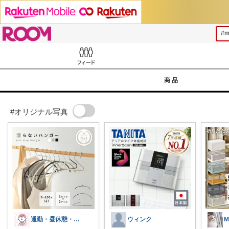
ROOM
Feed
商品
#オリジナル写真
通勤・昼休憩・少しの時間 楽天ママ😊
ウィンク
M