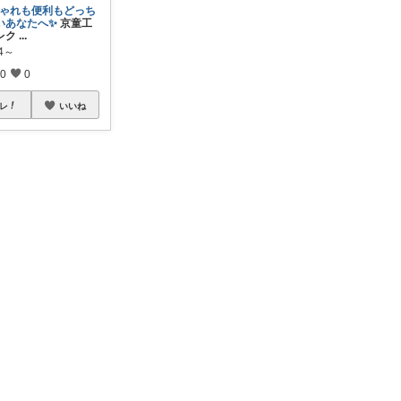
しゃれも便利もどっち
いあなたへ✨
京童工
レク
...
84～
0
0
レ
いいね