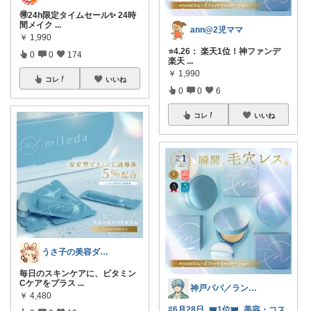
🉐24h限定タイムセール✨ 24時
間メイク
...
ann@2児ママ
￥
1,990
⭐4.26： 楽天1位！神ファンデ
0
0
174
楽天
...
￥
1,990
コレ
いいね
0
0
6
コレ
いいね
うさ子の美容ダイエット
毎日のスキンケアに、ビタミン
Cケアをプラス
...
神戸パパ／ランキング＆レビュー毎日掲載
￥
4,480
#6月28日_👑1位👑_美容・コス