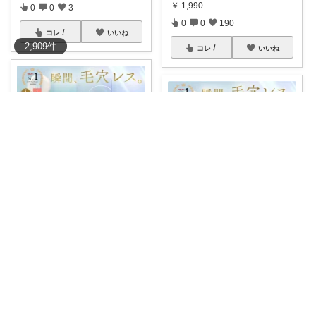
￥
1,990
0
0
3
0
0
190
コレ
いいね
2,909
件
コレ
いいね
sunrise♡
まったり🌿
🧴
#半額クーポン祭
リピ続出
中！楽天ランキ
...
【予約受付中】楽天ランキング
￥
1,990
1位獲得「mi
...
￥
1,990
0
0
183
0
0
192
コレ
いいね
コレ
いいね