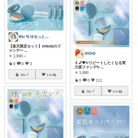
Miu 🫧 ゆるっと自分磨き。
【楽天限定セット】miledaのフ
ァンデー
...
ゆゆゆ
￥
1,990～
💄💅💗✨リピートしたくなる実
0
0
3
力派ファンデ✨
...
￥
1,990
コレ
いいね
0
0
111
コレ
いいね