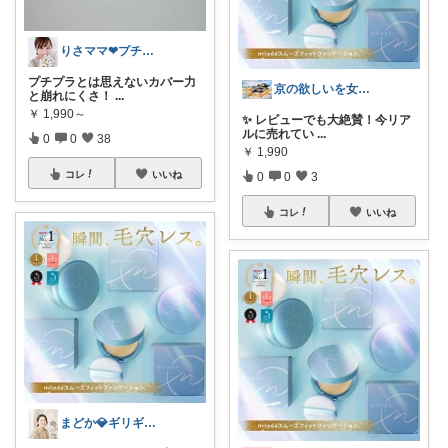
りさママ❤プチプラ×淡色
プチプラとは思えないカバー力
京の欲しいを女性に向けて
と崩れにくさ！
...
￥
1,990～
✨ レビューでも大絶賛！今リア
ルに売れてい
...
0
0
38
￥
1,990
コレ
いいね
0
0
3
コレ
いいね
まどか💎ギリギリアラサーOL