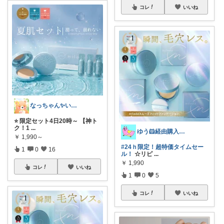
コレ
いいね
なっちゃん✨いつもありがとう😊✨
⭐️ 限定セット4日20時～ 【神ト
ク！1
...
ゆう🐹経由購入感謝🙇‍♀️
￥
1,990～
#24ｈ限定！超特価タイムセー
1
0
16
ル！
☆リピ
...
￥
1,990
コレ
いいね
1
0
5
コレ
いいね