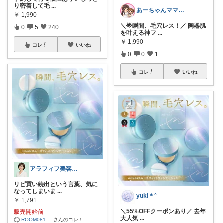
り密着して毛
...
あーちゃんママ🐣朝コレ5時✨2y娘
￥
1,990
＼🌟瞬間、毛穴レス！／ 陶器肌
0
5
240
を叶える神フ
...
￥
1,990
コレ
いいね
0
0
1
コレ
いいね
アラフィフ美容研究所
リピ買い続出という言葉、気に
なってしまいま
...
yuki＊°
￥
1,791
＼55%OFFクーポンあり／ 去年
販売開始前
大人気
...
ROOM081
...
さんのコレ！