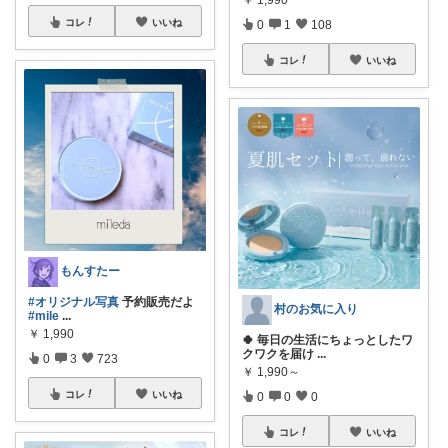
コレ
いいね
0
1
108
コレ
いいね
もんすたー
#オリジナル写真
予約販売だよ
村のお気に入り
#mile
...
￥
1,990
🍀 毎日の生活にちょっとしたワ
クワクを届け
...
0
3
723
￥
1,990～
コレ
いいね
0
0
0
コレ
いいね