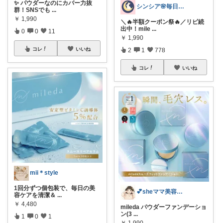
✨ パウダーなのにカバー力抜
シンシア🌸毎日ハッピーな暮らし🍀
群！SNSでも
...
￥
1,990
＼🔥半額クーポン祭🔥／リピ続
出中！mile
...
0
0
11
￥
1,990
コレ
いいね
2
1
778
コレ
いいね
mii＊style
1回分ずつ個包装で、毎日の美
💕sheママ美容系💕
容ケアを清潔＆
...
￥
4,480
mileda パウダーファンデーショ
ン(3
...
1
0
1
￥
1,990