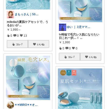
まもぅさん｜50代の暮らしと美容
miledaの夏肌ケアセットで、う
るおいが
...
ゆい ｜ 3児ママのおすすめROOM
￥
1,990～
✨時短で毛穴レス肌になりたい
0
0
13
日これ一択…！
...
￥
1,990
コレ
いいね
0
0
0
コレ
いいね
✴︎✴︎MIRO✴︎✴︎オススメroom