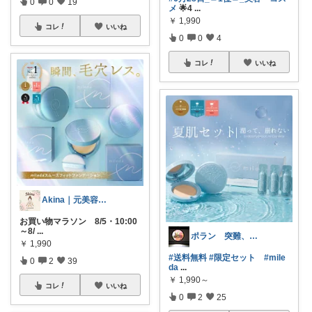
0
0
19
メ
🌟4
...
￥
1,990
コレ
いいね
0
0
4
コレ
いいね
Akina｜元美容部員ママの美容と暮らし
お買い物マラソン 8/5・10:00
～8/
...
ポラン 突難、メニエール病で療養中
￥
1,990
#送料無料
#限定セット
#mile
0
2
39
da
...
￥
1,990～
コレ
いいね
0
2
25