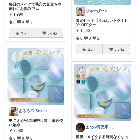
毎日のメイクで毛穴の目立ちや
崩れにお悩みで
...
りゅーぴー✨
￥
1,990
限定セット【うれしいトク！1
0
0
2
0%OFFクー
...
￥
1,990～
コレ
いいね
0
0
2
コレ
いいね
あるる ♡ Select
💖 これが私の秘密兵器！ 最近使
い始め
...
まな@育児系・産後ダイエットと美容
￥
3,980
産後、メイクする時間なくなっ
0
0
0