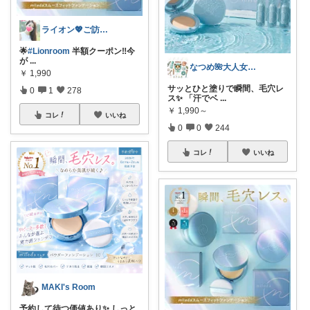
ライオン💖ご訪問🛒ありがとう💐
🌟
#Lionroom
半額クーポン‼️今
が
...
なつめ🌺大人女子のお悩み美容🫧
￥
1,990
サッとひと塗りで瞬間、毛穴レ
0
1
278
ス✨ 「汗でベ
...
￥
1,990～
コレ
いいね
0
0
244
コレ
いいね
MAKI's Room
予約して待つ価値あり✨ しっと