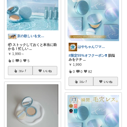
京の欲しいを女性に向けて
📦 ストックしておくと本当に助
はやちゃん♡マラソン🛒✨❣️
かる！忙しい
...
￥
1,990～
#限定55%オフクーポン❣️
肌悩
みをナチ
...
0
0
5
￥
1,990
コレ
いいね
0
0
82
コレ
いいね