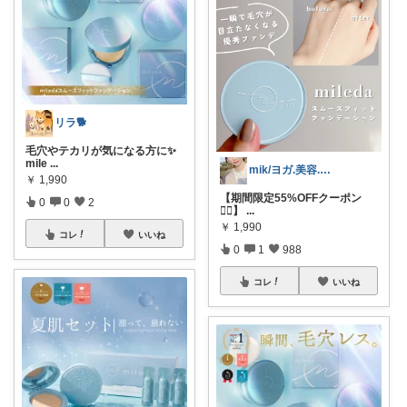
リラ🐕
毛穴やテカリが気になる方に✨
mile
...
mik/ヨガ.美容.ファッション𓂃.✿
￥
1,990
【期間限定55%OFFクーポン
0
0
2
❤️‍🔥】
...
￥
1,990
コレ
いいね
0
1
988
コレ
いいね