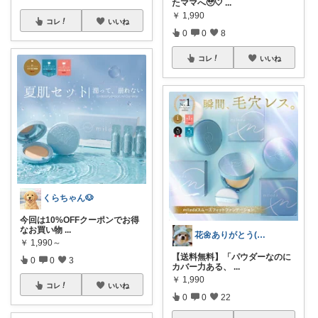
たママへ🥹🤍
...
￥
1,990
コレ
いいね
0
0
8
コレ
いいね
くらちゃん🐶
今回は10%OFFクーポンでお得
なお買い物
...
花🌼ありがとう(*･ω･)*_ _)ﾍ
￥
1,990～
【送料無料】「パウダーなのに
0
0
3
カバー力ある、
...
￥
1,990
コレ
いいね
0
0
22