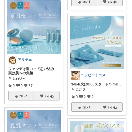
コレ
いいね
アリチ🦔
ファンデは重いって思い込み、
実は肌への負担
...
ユッピー｜コスメと子育てROOM
￥
1,990～
✨8/4(火)20:00スタート✨ mil
...
0
0
37
￥
2,240
コレ
いいね
0
2
2
コレ
いいね