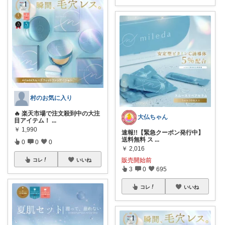
村のお気に入り
🔥 楽天市場で注文殺到中の大注
大仏ちゃん
目アイテム！
...
￥
1,990
速報!!【緊急クーポン発行中】
送料無料 ス
...
0
0
0
￥
2,016
販売開始前
コレ
いいね
3
0
695
コレ
いいね