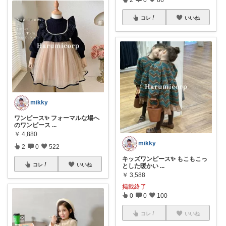
コレ
いいね
mikky
ワンピース✨ フォーマルな場へ
のワンピース
...
￥
4,880
mikky
2
0
522
キッズワンピース✨ もこもこっ
コレ
いいね
とした暖かい
...
￥
3,588
掲載終了
0
0
100
コレ
いいね