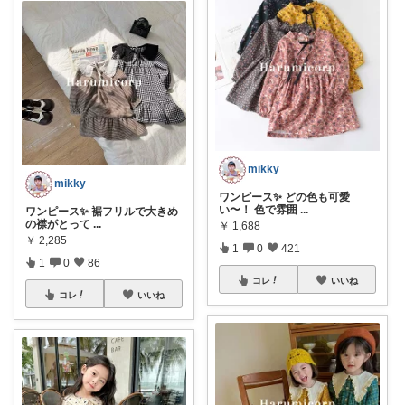
mikky
mikky
ワンピース✨ どの色も可愛
い〜！ 色で雰囲
...
ワンピース✨ 裾フリルで大きめ
の襟がとって
...
￥
1,688
￥
2,285
1
0
421
1
0
86
コレ
いいね
コレ
いいね