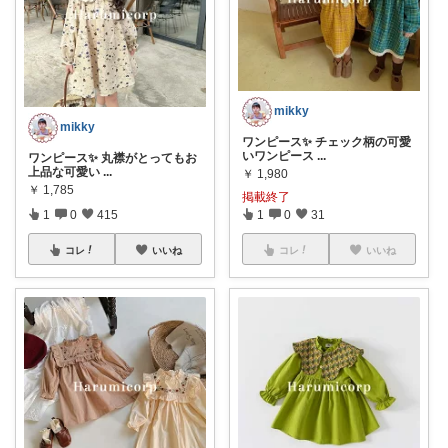
mikky
mikky
ワンピース✨ チェック柄の可愛
いワンピース
...
ワンピース✨ 丸襟がとってもお
上品な可愛い
...
￥
1,980
￥
1,785
掲載終了
1
0
415
1
0
31
コレ
いいね
コレ
いいね