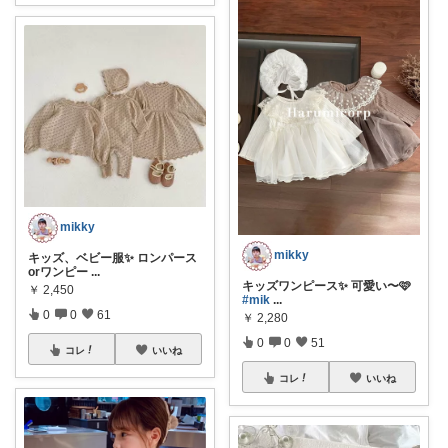
mikky
mikky
キッズ、ベビー服✨ ロンパース
orワンピー
...
キッズワンピース✨ 可愛い〜🩷
￥
2,450
#mik
...
0
0
61
￥
2,280
0
0
51
コレ
いいね
コレ
いいね