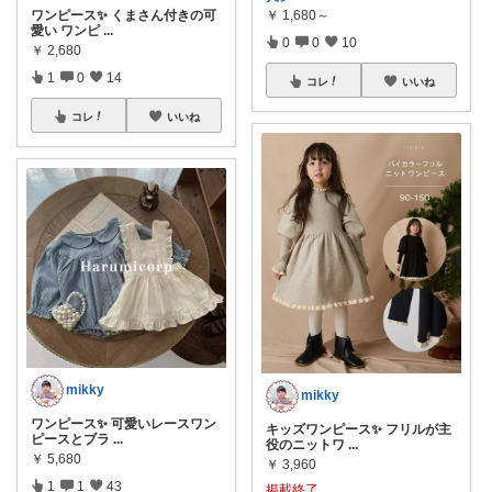
ワンピース✨ くまさん付きの可
￥
1,680～
愛い ワンピ
...
0
0
10
￥
2,680
1
0
14
コレ
いいね
コレ
いいね
mikky
mikky
ワンピース✨ 可愛いレースワン
キッズワンピース✨ フリルが主
ピースとブラ
...
役のニットワ
...
￥
5,680
￥
3,960
1
1
43
掲載終了