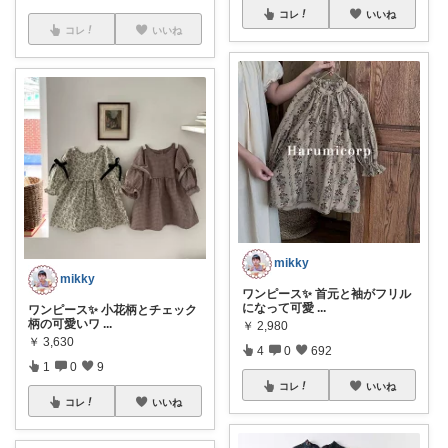
コレ
いいね
コレ
いいね
mikky
mikky
ワンピース✨ 首元と袖がフリル
になって可愛
...
ワンピース✨ 小花柄とチェック
柄の可愛いワ
...
￥
2,980
￥
3,630
4
0
692
1
0
9
コレ
いいね
コレ
いいね