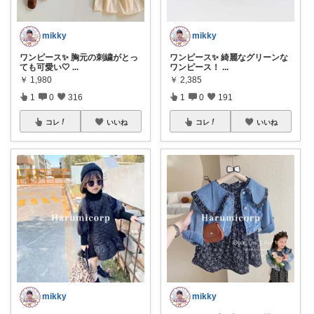
mikky
mikky
ワンピース✨ 胸元の刺繍がとっ
ワンピース✨ 綺麗なグリーンな
ても可愛い🤍
...
ワンピース！
...
￥
1,980
￥
2,385
1
0
316
1
0
191
コレ
いいね
コレ
いいね
mikky
mikky