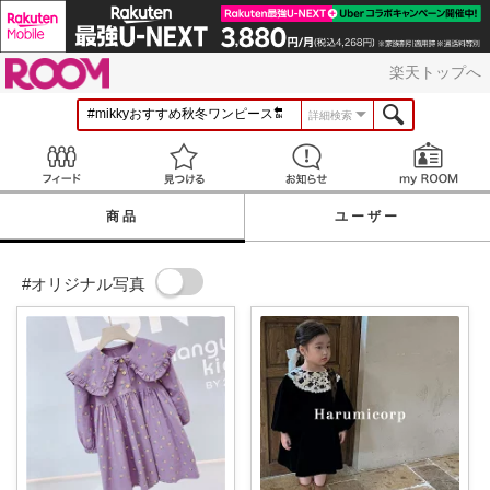
ROOM
楽天トップへ
詳細検索
Feed
見つける
お知らせ
商品
ユーザー
#オリジナル写真