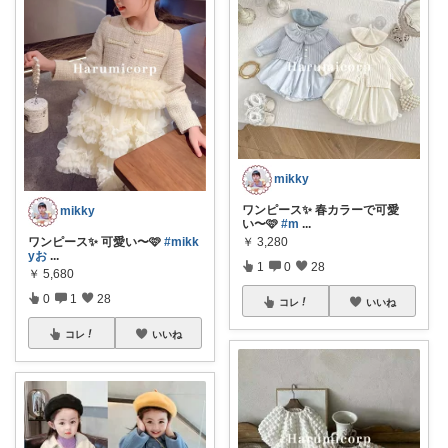
mikky
ワンピース✨ 春カラーで可愛
mikky
い〜🩷
#m
...
ワンピース✨ 可愛い〜🩷
#mikk
￥
3,280
yお
...
1
0
28
￥
5,680
0
1
28
コレ
いいね
コレ
いいね