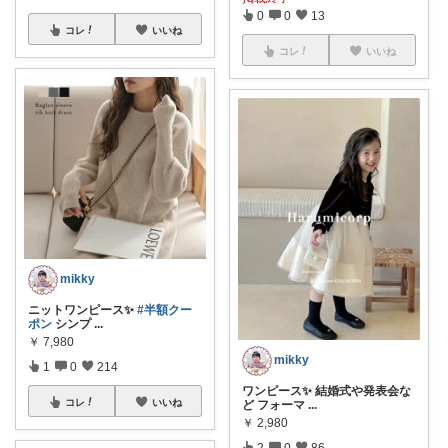
0
0
13
コレ
いいね
コレ
いいね
mikky
ニットワンピース✨
#半額クー
ポン
シンプ
...
￥
7,980
mikky
1
0
214
ワンピース✨ 結婚式や発表会な
コレ
いいね
ど フォーマ
...
￥
2,980
2
0
86