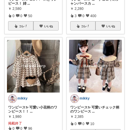
ピース！ 姉
...
ャンパースカ
...
￥
2,580
￥
2,280
0
0
50
3
0
400
コレ
いいね
コレ
いいね
mikky
mikky
ワンピース✨ 可愛い小花柄のワ
ワンピース✨ 可愛いチェック柄
ンピース！！
...
のワンピース
...
￥
1,980
￥
2,385
掲載終了
0
0
10
0
0
96