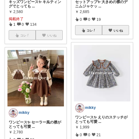
キッズワンピース✨ キルティン
セットアップ✨ 大きめの襟のデ
グでとっても
...
ニムジャケッ
...
￥
2,580
￥
2,685
掲載終了
0
0
19
1
0
134
コレ
いいね
コレ
いいね
mikky
mikky
ワンピース✨ えりのステッチが
とっても可愛
...
ワンピース✨ セーラー風の襟が
とっても可愛
...
￥
1,999
￥
2,780
0
0
21