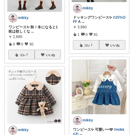
mikky
ドッキングワンピース✨
#25%O
mikky
FF
A
...
ワンピース✨ 秋！冬になると1
￥
3,980
枚は欲しくな
...
1
0
81
￥
2,880
0
0
30
コレ
いいね
コレ
いいね
mikky
ワンピース✨ 可愛い〜🩷
#mikk
mikky
yお
...