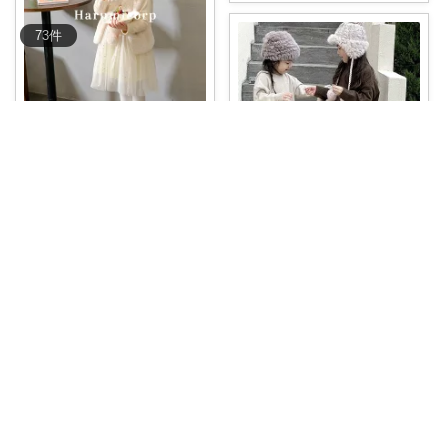
73
件
mikky
セットアップ✨ キラキラした可
愛いチュール
...
￥
2,750
0
0
381
mikky
コレ
いいね
キッズワンピース✨ ストンとし
たＩラインで
...
￥
2,880
掲載終了
2
0
386
コレ
いいね