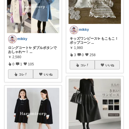
mikky
キッズワンピース✨ もこもこ！
mikky
ポップコーン
...
ロングコート✨ ダブルボタンで
￥
1,980
おしゃれ〜！
...
3
0
258
￥
2,580
0
1
105
コレ
いいね
コレ
いいね