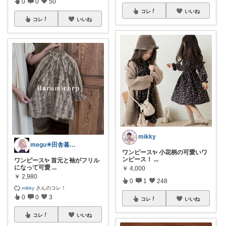
0
0
50
コレ
いいね
コレ
いいね
mikky
megu✳︎田舎暮らし3児のママ✳︎
ワンピース✨ 小花柄の可愛いワ
ンピース！
...
ワンピース✨ 首元と袖がフリル
になって可愛
...
￥
4,000
￥
2,980
0
1
248
mikky
さんのコレ！
0
0
3
コレ
いいね
コレ
いいね