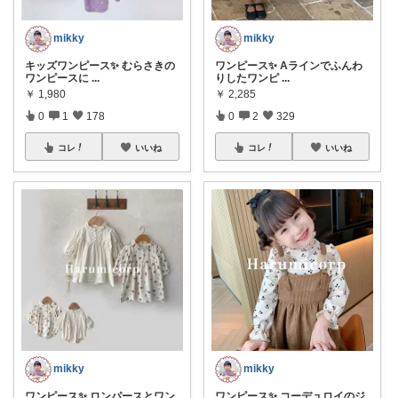
mikky
mikky
キッズワンピース✨ むらさきの
ワンピース✨ Aラインでふんわ
ワンピースに
...
りしたワンピ
...
￥
1,980
￥
2,285
0
1
178
0
2
329
コレ
いいね
コレ
いいね
mikky
mikky
ワンピース✨ ロンパースとワン
ワンピース✨ コーデュロイのジ