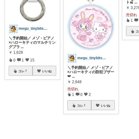
ト🍒
...
￥
3,27
売切れ
1
megu_tinybits🍀見つけ帖
コ
＼予約開始／ メゾ・ピアノ
×ハローキティのマルチリン
グプラ
...
￥
1,628
megu_tinybits🍀見つけ帖
0
1
15
＼予約開始／ メゾ・ピアノ
コレ
いいね
×ハローキティの防犯ブザー
🪽
...
￥
2,948
売切れ
1
0
2
コレ
いいね