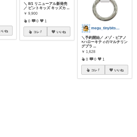
＼ 8/1 リニューアル新発売
／ ピントキッズ キッズカ
...
￥
9,900
0
0
1
megu_tinybits🍀見つけ帖
いいね
コレ
いいね
＼予約開始／ メゾ・ピアノ
×ハローキティのマルチリン
グプラ
...
￥
1,628
0
0
1
コレ
いいね