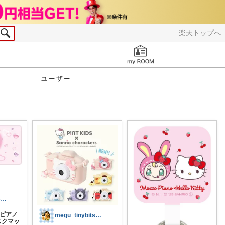
楽天トップへ
お知らせ
ユーザー
megu_tinybits🍀見つけ帖
・ピアノ
megu_tinybits🍀見つけ帖
スクマッ