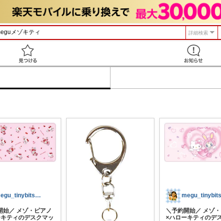
詳細検索
見つける
megu_tinybits🍀見つけ帖
開始／ メゾ・ピアノ
＼予約開始／ メゾ
ーキティのデスクマッ
×ハローキティのデ