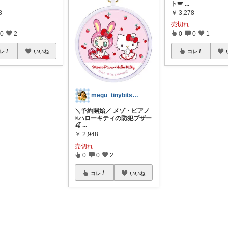
ト🪽
...
8
￥
3,278
売切れ
0
2
0
0
1
レ
いいね
コレ
megu_tinybits🍀見つけ帖
＼予約開始／ メゾ・ピアノ
×ハローキティの防犯ブザー
🍒
...
￥
2,948
売切れ
0
0
2
コレ
いいね