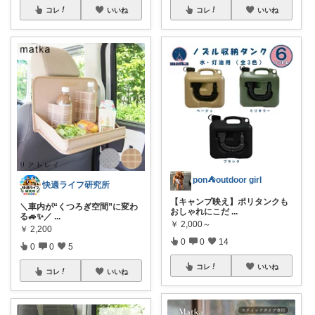
コレ
いいね
コレ
いいね
pon⛺️outdoor girl
快適ライフ研究所
【キャンプ映え】ポリタンクも
＼車内が“くつろぎ空間”に変わ
おしゃれにこだ
...
る🚙✨／
...
￥
2,000～
￥
2,200
0
0
14
0
0
5
コレ
いいね
コレ
いいね