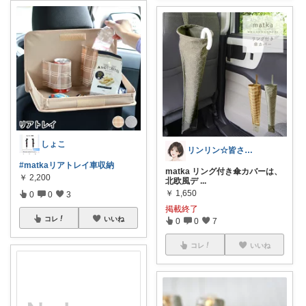
しょこ
リンリン☆皆さんありがとう
#matkaリアトレイ車収納
matka リング付き傘カバーは、
￥
2,200
北欧風デ
...
￥
1,650
0
0
3
掲載終了
コレ
いいね
0
0
7
コレ
いいね