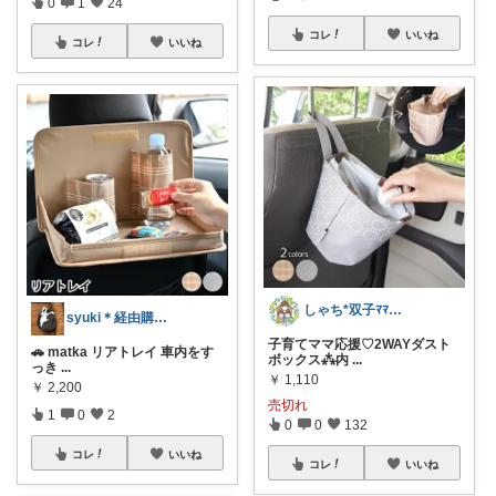
0
1
24
コレ
いいね
コレ
いいね
しゃち*双子ﾏﾏ🍒2026年.:*♡
syuki＊経由購入感謝です🫶
子育てママ応援♡2WAYダスト
🚗 matka リアトレイ 車内をす
ボックス⁂内
...
っき
...
￥
1,110
￥
2,200
売切れ
1
0
2
0
0
132
コレ
いいね
コレ
いいね