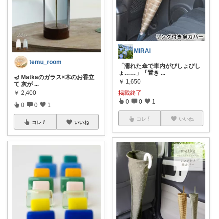
MIRAI
temu_room
「濡れた傘で車内がびしょびし
ょ……」「置き
...
🪔 Matkaのガラス×木のお香立
￥
1,650
て 灰が
...
掲載終了
￥
2,400
0
0
1
0
0
1
コレ
いいね
コレ
いいね