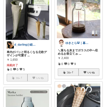
ゆきとら🐯｜暮らしをラクにしたいパパ
d_darling@経由購入ありがと✨
＼落ちる灰までガラスの中へ収
車内がパッと明るくなる北欧デ
めるお香立て🌫
...
ザインが可愛す
...
￥
2,400
￥
1,650
0
0
9
掲載終了
0
0
5
コレ
いいね
コレ
いいね