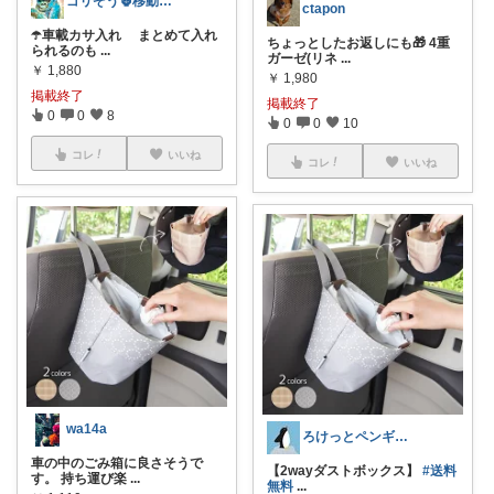
ゴリぞう🦍移動多・数ヶ月お休🙏御礼↓
ctapon
☂️車載カサ入れ まとめて入れ
ちょっとしたお返しにも🎁 4重
られるのも
...
ガーゼ(リネ
...
￥
1,880
￥
1,980
掲載終了
掲載終了
0
0
8
0
0
10
コレ
いいね
コレ
いいね
wa14a
ろけっとペンギン＊
車の中のごみ箱に良さそうで
【2wayダストボックス】
#送料
す。 持ち運び楽
...
無料
...