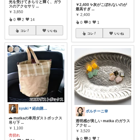
光を受けてきらりと輝く、ガラ
￥2,400 ✨灰がこぼれないのが
スのアクセサリ
...
最高すぎ
...
￥
3,850
￥
2,400
0
2
14
0
0
1
コレ
いいね
コレ
いいね
syuki＊経由購入感謝です🫶
ポルチーニ🌸
🚗 matkaの車用ダストボックス
透明感が美しい matka のガラス
吊り下
...
アクセ
...
￥
1,100
￥
3,520
売切れ
0
0
7