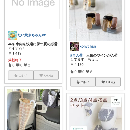
たい焼きちゃん🐟️
🚗☀️ 車内を快適に保つ夏の必需
konychan
アイテム！
...
￥
1,419
#再入荷
人気のワインが入荷
してます ちょ
...
掲載終了
￥
4,180
0
0
2
0
0
8
コレ
いいね
コレ
いいね