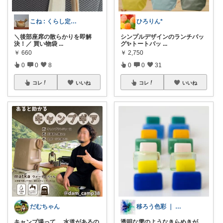
こね : くらし定番手帖🏎️💄🍳
ひろりん*
＼後部座席の散らかりを即解
シンプルデザインのランチバッ
決！／ 買い物袋
...
グ✨トートバッ
...
￥
660
￥
2,750
0
0
8
0
0
31
コレ
いいね
コレ
いいね
だむちゃん
移ろう色彩 ｜ 藍・菫・翠
キャンプ場って、 水道があるの
透明な雫のようなきらめきが、