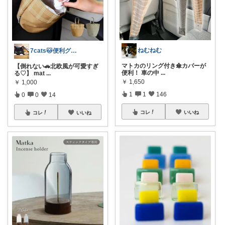
ねむねむ
7cats🐱便利グッズで快適に悩み解決
マトカのリング付き傘カバーが
【倒れない🚗北欧風が可愛すぎ
便利！ 車の中
...
る♡】 mat
...
￥
1,650
￥
1,000
1
1
146
0
0
14
コレ
いいね
コレ
いいね