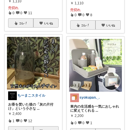
￥
1,110
￥
1,110
売切れ
売切れ
0
0
11
0
0
8
コレ
いいね
コレ
いいね
ちーまこスタイル
syokupan._.
お香を焚いた後の「灰の片付
車内の生活感を一気におしゃれ
け」という小さな
...
に変えてくれる
...
￥
2,400
￥
2,200
1
0
12
0
0
1