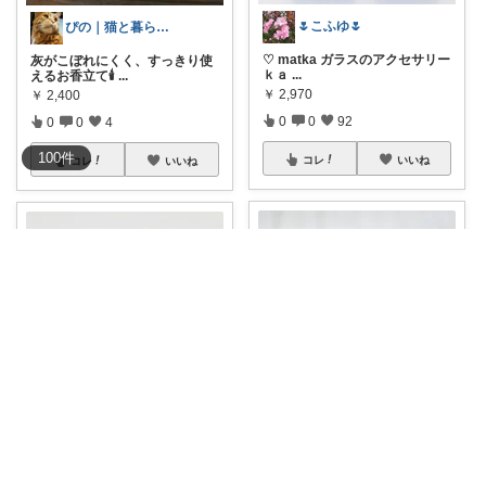
🌷こふゆ🌷
ぴの｜猫と暮らす、気ままなごはん🐈🍚
♡ matka ガラスのアクセサリー
灰がこぼれにくく、すっきり使
ｋａ
...
えるお香立て🕯
...
￥
2,970
￥
2,400
0
0
92
0
0
4
100
件
コレ
いいね
コレ
いいね
Tsumugi⌇シンプルと可愛い♡もの
Iko
こちらは兵庫県にて活動されて
matka ガラスのアクセサリー ｋ
いるガラス作家
...
ａｒｋ
...