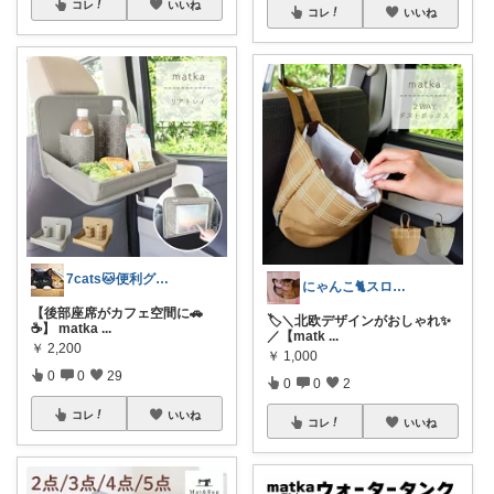
コレ
いいね
コレ
いいね
7cats🐱便利グッズで快適に悩み解決
にゃんこ🐈スローです🐢💦
【後部座席がカフェ空間に🚗
🏷️＼北欧デザインがおしゃれ✨
☕】 matka
...
／【matk
...
￥
2,200
￥
1,000
0
0
29
0
0
2
コレ
いいね
コレ
いいね