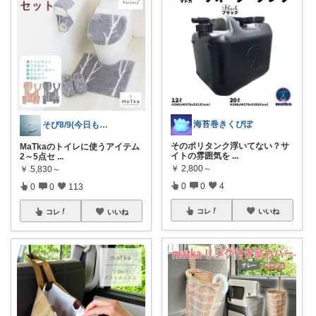
海苔巻きくぴぽ
そび8/9(今日も良いことありますように
そのポリタンク浮いてない？サ
MaTkaのトイレに使うアイテム
イトの雰囲気を
...
2～5点セ
...
￥
2,800～
￥
5,830～
0
0
4
0
0
113
コレ
いいね
コレ
いいね