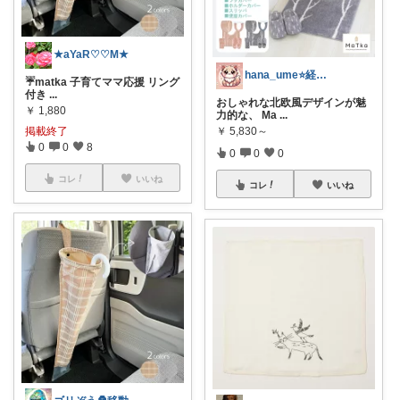
★aYaR♡♡M★
hana_ume⭐️経由購入感謝です⭐️
☔matka 子育てママ応援 リング
付き
...
おしゃれな北欧風デザインが魅
￥
1,880
力的な、 Ma
...
￥
5,830～
掲載終了
0
0
8
0
0
0
コレ
いいね
コレ
いいね