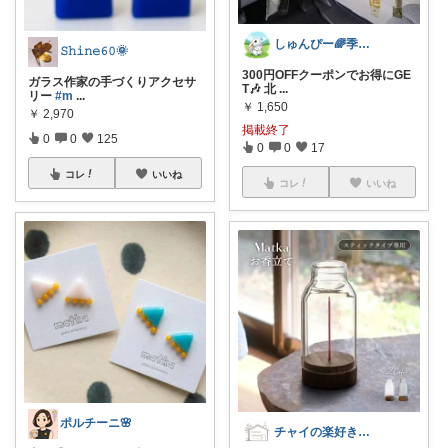
しゅんぴー🌈季節家電専門店✨
𝚂𝚑𝚒𝚗𝚎𝟼𝟶🌞
300円OFFクーポンでお得にGE
ガラス作家の手づくりアクセサ
T🎶 北
...
リー
#m
...
￥
1,650
￥
2,970
掲載終了
0
0
125
0
0
17
コレ
いいね
コレ
いいね
ポルチーニ🌸
チャイの楽好きROOM