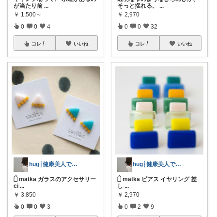
が当たり前
...
そっと揺れる。
...
￥
1,500～
￥
2,970
0
0
4
0
0
32
コレ
いいね
コレ
いいね
hug┊︎健康美人でありたい
hug┊︎健康美人でありたい
𓌲 matka ガラスのアクセサリー
𓌲 matka ピアス イヤリング 差
ci
...
し
...
￥
3,850
￥
2,970
0
0
3
0
2
9