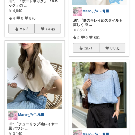
.ꕤ*.゜「ボートネック」 「Vネ
ック」の
...
￥
4,840
Maro·͜· 🐾 ͗ ͗˒˒🐈‍⬛
4
0
876
.ꕤ*.゜夏のキレイめスタイルも
涼しく 羽
...
コレ
いいね
￥
8,990
5
0
861
コレ
いいね
Maro·͜· 🐾 ͗ ͗˒˒🐈‍⬛
.ꕤ*.゜チューリップ袖レイヤー
風 パワシ
...
￥
3,140
Maro·͜· 🐾 ͗ ͗˒˒🐈‍⬛