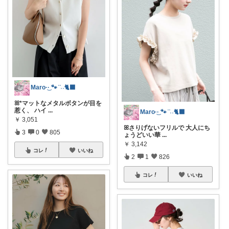
Maro·͜· 🐾 ͗ ͗˒˒🐈‍⬛
ꕤ*マットなメタルボタンが目を
惹く、 ハイ
...
Maro·͜· 🐾 ͗ ͗˒˒🐈‍⬛
￥
3,051
ꕤさりげないフリルで 大人にち
3
0
805
ょうどいい華
...
￥
3,142
コレ
いいね
2
1
826
コレ
いいね