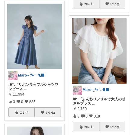
コレ
いいね
Maro·͜· 🐾 ͗ ͗˒˒🐈‍⬛
.ꕤ*.゜リボンラッフルシャツワ
ンピース
...
Maro·͜· 🐾 ͗ ͗˒˒🐈‍⬛
￥
11,994
ꕤ*.゜ふんわりフリルで大人の甘
3
0
885
さをプラス
...
￥
2,750
コレ
いいね
3
0
819
コレ
いいね