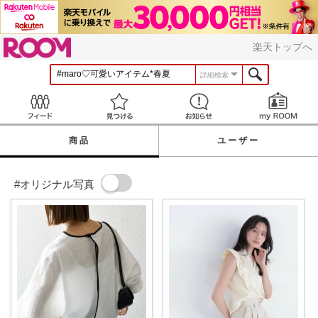
ROOM
楽天トップへ
詳細検索
Feed
見つける
お知らせ
商品
ユーザー
#オリジナル写真