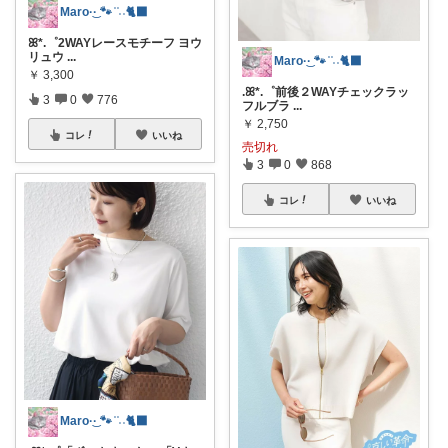
Maro·͜· 🐾 ͗ ͗˒˒🐈‍⬛
ꕤ*.゜2WAYレースモチーフ ヨウ
リュウ
...
Maro·͜· 🐾 ͗ ͗˒˒🐈‍⬛
￥
3,300
.ꕤ*.゜前後２WAYチェックラッ
3
0
776
フルブラ
...
￥
2,750
コレ
いいね
売切れ
3
0
868
コレ
いいね
Maro·͜· 🐾 ͗ ͗˒˒🐈‍⬛