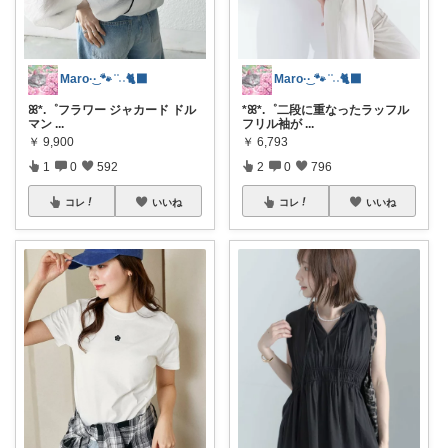
Maro·͜· 🐾 ͗ ͗˒˒🐈‍⬛
Maro·͜· 🐾 ͗ ͗˒˒🐈‍⬛
ꕤ*.゜フラワー ジャカード ドル
*ꕤ*.゜二段に重なったラッフル
マン
...
フリル袖が
...
￥
9,900
￥
6,793
1
0
592
2
0
796
コレ
いいね
コレ
いいね