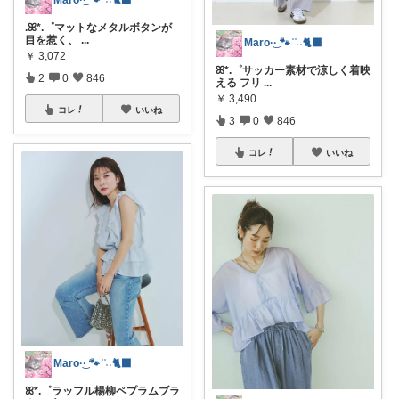
.ꕤ*.゜マットなメタルボタンが
目を惹く、
...
Maro·͜· 🐾 ͗ ͗˒˒🐈‍⬛
￥
3,072
ꕤ*.゜サッカー素材で涼しく着映
2
0
846
える フリ
...
￥
3,490
コレ
いいね
3
0
846
コレ
いいね
Maro·͜· 🐾 ͗ ͗˒˒🐈‍⬛
ꕤ*.゜ラッフル楊柳ペプラムブラ