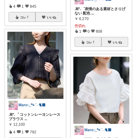
4
1
845
.ꕤ*.゜表情のある素材とさりげ
ない 配色
...
コレ
いいね
￥
6,270
売切れ
1
0
808
コレ
いいね
Maro·͜· 🐾 ͗ ͗˒˒🐈‍⬛
.ꕤ*.゜ コットンレーヨンレース
ブラウス
...
￥
12,100
Maro·͜· 🐾 ͗ ͗˒˒🐈‍⬛
4
1
792