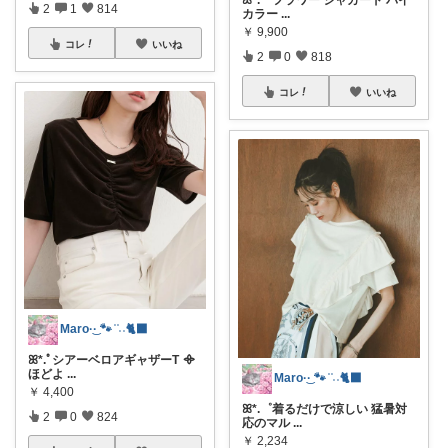
ꕤ*.゜フラワー ジャカード バイ
2
1
814
カラー
...
￥
9,900
コレ
いいね
2
0
818
コレ
いいね
Maro·͜· 🐾 ͗ ͗˒˒🐈‍⬛
ꕤ*.ﾟシアーベロアギャザーT ᯽
ほどよ
...
Maro·͜· 🐾 ͗ ͗˒˒🐈‍⬛
￥
4,400
ꕤ*.゜着るだけで涼しい 猛暑対
2
0
824
応のマル
...
￥
2,234