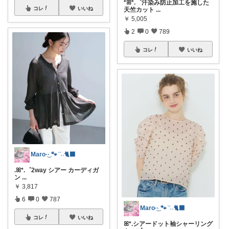
*ꕤ*.゜汗染み防止加工を施した
コレ
いいね
天竺カット
...
￥
5,005
2
0
789
コレ
いいね
Maro·͜· 🐾 ͗ ͗˒˒🐈‍⬛
.ꕤ*.゜2way シアー カーディガ
ン
...
￥
3,817
6
0
787
Maro·͜· 🐾 ͗ ͗˒˒🐈‍⬛
コレ
いいね
ꕤ*.シアードット袖シャーリング