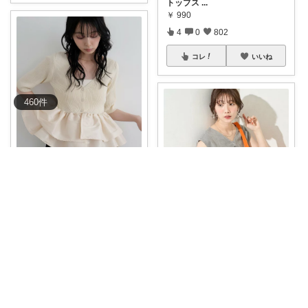
トップス
...
￥
990
4
0
802
コレ
いいね
460
件
Maro·͜· 🐾 ͗ ͗˒˒🐈‍⬛
ꕤ*.ﾟ前後で異なる表情を楽しめ
る、華やか
...
￥
5,940
2
0
767
Maro·͜· 🐾 ͗ ͗˒˒🐈‍⬛
コレ
いいね
ꕤ*.゜1枚で即こなれ見え 涼しく
楽ちんな
...
￥
4,547