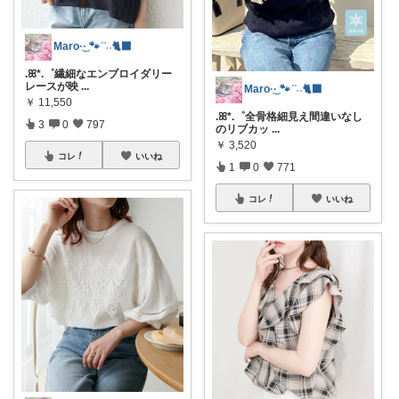
Maro·͜· 🐾 ͗ ͗˒˒🐈‍⬛
.ꕤ*.゜繊細なエンブロイダリー
レースが映
...
Maro·͜· 🐾 ͗ ͗˒˒🐈‍⬛
￥
11,550
.ꕤ*.゜全骨格細見え間違いなし
3
0
797
のリブカッ
...
￥
3,520
コレ
いいね
1
0
771
コレ
いいね