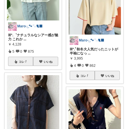
Maro·͜· 🐾 ͗ ͗˒˒🐈‍⬛
ꕤ*.゜ナチュラルなシアー感が魅
力 これか
...
Maro·͜· 🐾 ͗ ͗˒˒🐈‍⬛
￥
4,128
ꕤ*.ﾟ秋冬大人気だったニットが
5
0
875
半袖になっ
...
￥
3,995
コレ
いいね
4
0
862
コレ
いいね