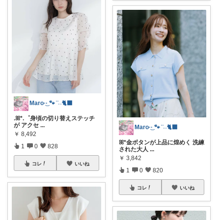
Maro·͜· 🐾 ͗ ͗˒˒🐈‍⬛
.ꕤ*.゜身頃の切り替えステッチ
が アクセ
...
Maro·͜· 🐾 ͗ ͗˒˒🐈‍⬛
￥
8,492
ꕤ*金ボタンが上品に煌めく 洗練
1
0
828
された大人
...
￥
3,842
コレ
いいね
1
0
820
コレ
いいね