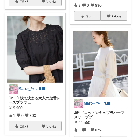
コレ
いいね
3
0
830
コレ
いいね
Maro·͜· 🐾 ͗ ͗˒˒🐈‍⬛
ꕤ*.゜1枚で決まる大人の定番レ
ースブラウ
...
Maro·͜· 🐾 ͗ ͗˒˒🐈‍⬛
￥
9,900
.ꕤ*.゜コットンキュプラハーフ
1
0
803
スリーブプ
...
￥
11,550
コレ
いいね
3
1
879