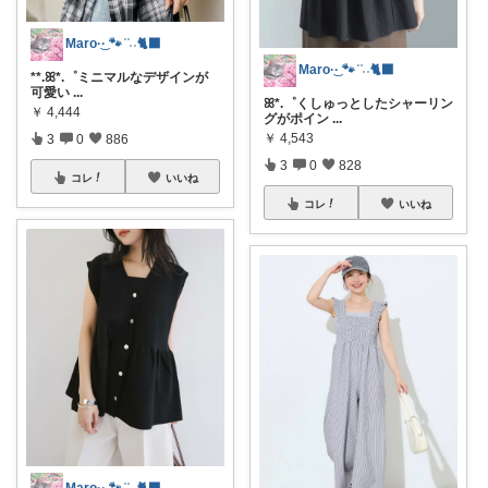
Maro·͜· 🐾 ͗ ͗˒˒🐈‍⬛
Maro·͜· 🐾 ͗ ͗˒˒🐈‍⬛
**.ꕤ*.゜ミニマルなデザインが
可愛い
...
ꕤ*.゜くしゅっとしたシャーリン
￥
4,444
グがポイン
...
￥
4,543
3
0
886
3
0
828
コレ
いいね
コレ
いいね
Maro·͜· 🐾 ͗ ͗˒˒🐈‍⬛