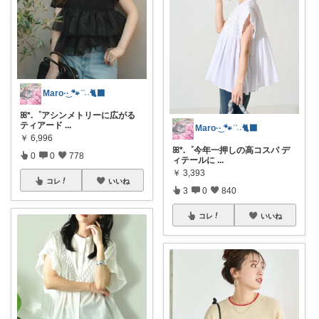
Maro·͜· 🐾 ͗ ͗˒˒🐈‍⬛
ꕤ*.゜アシンメトリーに広がる
ティアード
...
Maro·͜· 🐾 ͗ ͗˒˒🐈‍⬛
￥
6,996
ꕤ*.゜今年一押しの高コスパ デ
0
0
778
ィテールに
...
￥
3,393
コレ
いいね
3
0
840
コレ
いいね