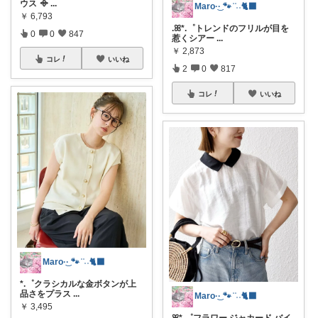
ウス ᯽
...
Maro·͜· 🐾 ͗ ͗˒˒🐈‍⬛
￥
6,793
.ꕤ*.゜トレンドのフリルが目を
0
0
847
惹くシアー
...
￥
2,873
コレ
いいね
2
0
817
コレ
いいね
Maro·͜· 🐾 ͗ ͗˒˒🐈‍⬛
*.゜クラシカルな金ボタンが上
品さをプラス
...
Maro·͜· 🐾 ͗ ͗˒˒🐈‍⬛
￥
3,495