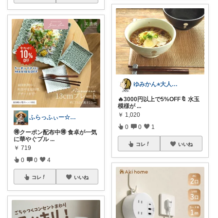
ゆみかん⭐︎大人の暮らし研究室
🔥3000円以上で5%OFF🔖 水玉
模様が
...
￥
1,020
ふらっふぃー☆ナチュラルな暮らし☆
0
0
1
🉐クーポン配布中🉐 食卓が一気
に華やぐプル
...
コレ
いいね
￥
719
0
0
4
コレ
いいね