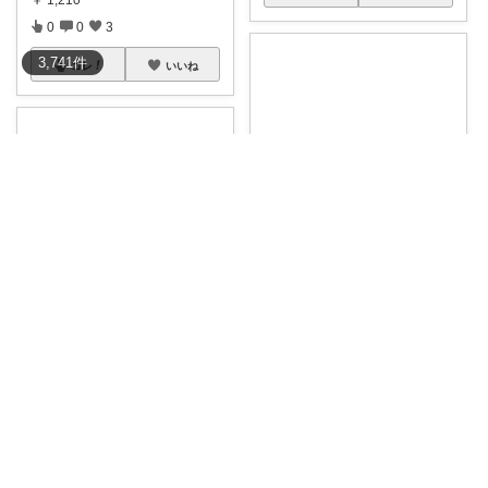
0
0
3
3,741
件
コレ
いいね
ちーちゃんママ🍓
🍓
#冷感とふわとろのﾘﾊﾞｰｼﾌﾞﾙ
で一年
...
￥
5,999～
cocco☘️
0
0
750
【50％OFF】 Helinox テーブル
...
コレ
いいね
￥
9,240～
0
0
42
コレ
いいね