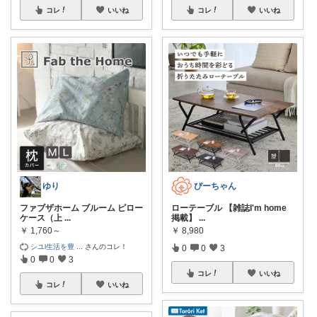
コレ
いいね
コレ
いいね
ゆり
ぴーちゃん
ファブザホーム ブルーム ピロー
ローテーブル 【雑誌I'm home
ケース（上
...
掲載】
...
￥
1,760～
￥
8,980
シユl生活を豊
...
さんのコレ！
0
0
3
0
0
3
コレ
いいね
コレ
いいね