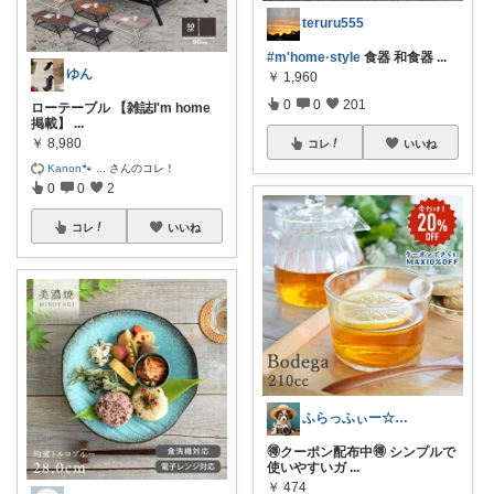
teruru555
#m'home·style
食器 和食器
...
ゆん
￥
1,960
0
0
201
ローテーブル 【雑誌I'm home
掲載】
...
￥
8,980
コレ
いいね
Kanon🐾
...
さんのコレ！
0
0
2
コレ
いいね
ふらっふぃー☆ナチュラルな暮らし☆
🉐クーポン配布中🉐 シンプルで
使いやすいガ
...
￥
474