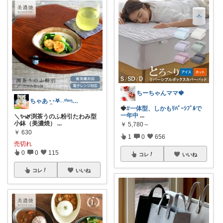
ちーちゃんママ🍓
ちゃあ◔̯◔‪𖤐˒˒ᵗʱᵃᵑᵏᵧₒᵤ
🍓
#一体型、しかもﾘﾊﾞｰｼﾌﾞﾙで
一年中
...
＼✨🌿渕茶うのふ粉引たわみ型
小鉢（美濃焼）
...
￥
5,780～
￥
630
1
0
656
売切れ
0
0
115
コレ
いいね
コレ
いいね