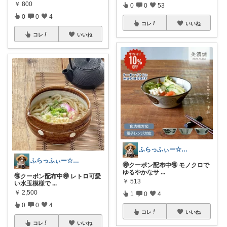
￥
800
0
0
53
0
0
4
コレ
いいね
コレ
いいね
ふらっふぃー☆ナチュラルな暮らし☆
ふらっふぃー☆ナチュラルな暮らし☆
🉐クーポン配布中🉐 モノクロで
ゆるやかなサ
...
🉐クーポン配布中🉐 レトロ可愛
￥
513
い水玉模様で
...
￥
2,500
1
0
4
0
0
4
コレ
いいね
コレ
いいね