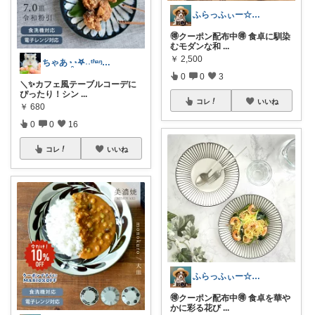
ふらっふぃー☆ナチュラルな暮らし☆
🉐クーポン配布中🉐 食卓に馴染
むモダンな和
...
￥
2,500
ちゃあ◔̯◔‪𖤐˒˒ᵗʱᵃᵑᵏᵧₒᵤ
0
0
3
＼✨カフェ風テーブルコーデに
ぴったり！シン
...
コレ
いいね
￥
680
0
0
16
コレ
いいね
ふらっふぃー☆ナチュラルな暮らし☆
🉐クーポン配布中🉐 食卓を華や
かに彩る花び
...