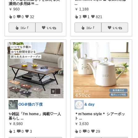
濃焼の多用鉢🍴
...
...
￥
960
￥
1,188
0
0
32
3
1
821
コレ
いいね
コレ
いいね
OG＠猫の下僕
& day
✨雑誌「I’m home」掲載🤍一人
＊m'home style＊ シアーポッ
暮らし
...
ト
...
￥
8,980
￥
3,630
1
0
3
0
0
29