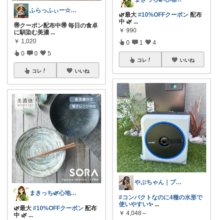
ふらっふぃー☆ナチュラルな暮らし☆
🌿最大
#10%OFFクーポン
配布
中 🌿
...
🉐クーポン配布中🉐 毎日の食卓
￥
990
に馴染む美濃
...
￥
1,020
0
1
4
0
0
5
コレ
いいね
コレ
いいね
やぶちゃん｜プチプラ × おしゃれ
まきっち🌿心地よい暮らし🌿
#コンパクトなのに4種の水形で
使いやすい✨
...
🌿最大
#10%OFFクーポン
配布
￥
4,048～
中 🌿
...