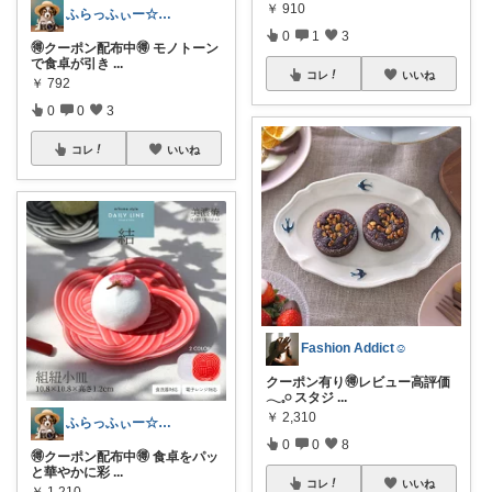
￥
910
ふらっふぃー☆ナチュラルな暮らし☆
0
1
3
🉐クーポン配布中🉐 モノトーン
で食卓が引き
...
コレ
いいね
￥
792
0
0
3
コレ
いいね
Fashion Addict☺︎
クーポン有り🉐レビュー高評価
𓂃𓈒𓏸 スタジ
...
￥
2,310
ふらっふぃー☆ナチュラルな暮らし☆
0
0
8
🉐クーポン配布中🉐 食卓をパッ
と華やかに彩
...
コレ
いいね
￥
1,210