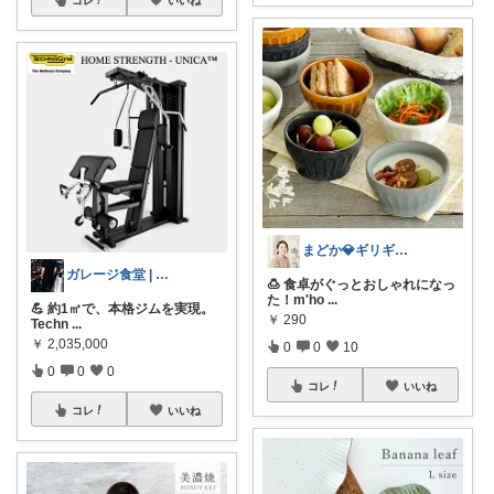
まどか💎ギリギリアラサーOL
ガレージ食堂 | 開業準備中
🍮 食卓がぐっとおしゃれになっ
た！m'ho
...
💪 約1㎡で、本格ジムを実現。
￥
290
Techn
...
￥
2,035,000
0
0
10
0
0
0
コレ
いいね
コレ
いいね