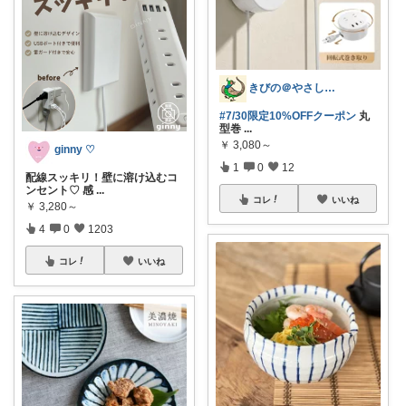
きびの＠やさしさで暮らしをデザイン
#7/30限定10%OFFクーポン
丸
型巻
...
￥
3,080～
ginny ♡
1
0
12
配線スッキリ！壁に溶け込むコ
ンセント♡ 感
...
コレ
いいね
￥
3,280～
4
0
1203
コレ
いいね