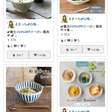
まきっち🌿心地よい暮らし🌿
まきっち🌿心地よい暮らし🌿
🌿最大
#10%OFFクーポン
配布
中 ✨食
...
🌿最大
#10%OFFクーポン
配布
￥
910
中 🌿
...
￥
570
0
0
5
0
0
5
コレ
いいね
コレ
いいね
まきっち🌿心地よい暮らし🌿