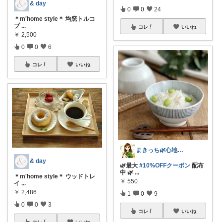
& day
0
0
24
＊m'home style＊ 均窯トルコ
ブ
...
コレ
いいね
￥
2,500
0
0
6
コレ
いいね
まきっち🌿心地よい暮らし🌿
& day
🌿最大
#10%OFFクーポン
配布
中 🌿
...
＊m'home style＊ ウッドトレ
￥
550
イ
...
￥
2,486
1
0
9
0
0
3
コレ
いいね
コレ
いいね