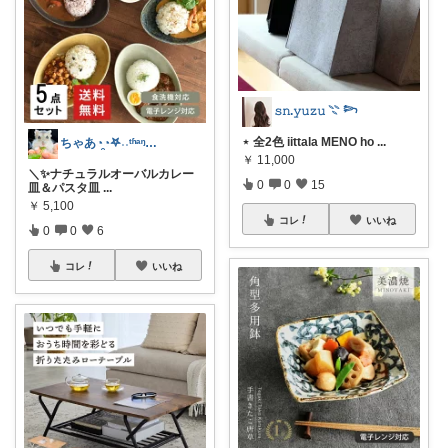
𝚜𝚗.𝚢𝚞𝚣𝚞 𓇢 𓆸
⋆ 全2色 iittala MENO ho
...
ちゃあ◔̯◔‪𖤐˒˒ᵗʱᵃᵑᵏᵧₒᵤ
￥
11,000
＼✨ナチュラルオーバルカレー
0
0
15
皿＆パスタ皿
...
￥
5,100
コレ
いいね
0
0
6
コレ
いいね