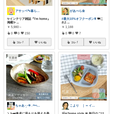
アサッペ🐾暮らしを整える愛用品セレクト
があべら🌼
✨インテリア雑誌『I'm home』
#最大10%オフクーポン❣️
🍽️こ
掲載✨
...
れ1
...
￥
5,980～
￥
1,188
0
0
150
0
0
7
コレ
いいね
コレ
いいね
ちゃあ◔̯◔‪𖤐˒˒ᵗʱᵃᵑᵏᵧₒᵤ
こより ｜ ∞ イヤイライケレ ∞
＼✨🍛食卓に温もりを添える美
🛒m’home style 🎀 毎日のごは