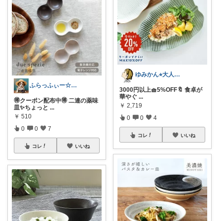
ゆみかん⭐︎大人の暮らし研究室
ふらっふぃー☆ナチュラルな暮らし☆
3000円以上🧺5%OFF🔖 食卓が
華やぐ
...
🉐クーポン配布中🉐 二連の薬味
￥
2,719
皿✨ちょっと
...
￥
510
0
0
4
0
0
7
コレ
いいね
コレ
いいね