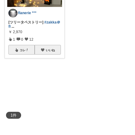
flanerie ***
[ツリータペストリー]
#zakka＠
fl
...
￥
2,970
1
0
12
コレ
いいね
1
件