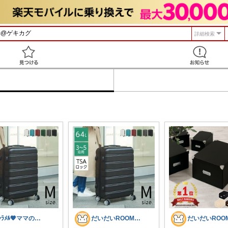
詳細検索
見つける
ｷｬﾗﾒﾙ🧡ママのかわいい×ラク育児✼
だいだいROOM@整う暮らし｜インテリア