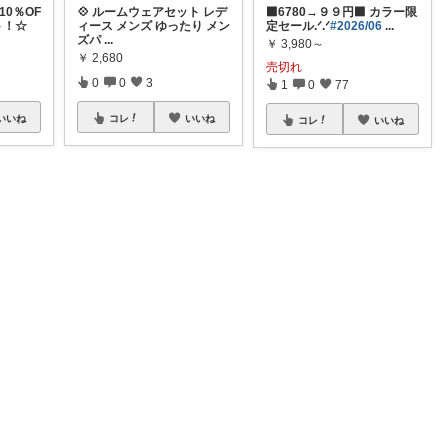
10％OF
💠 ルームウェアセット レデ
⬛6780→９９円⬛ カラー限
ト！☆
ィース メンズ ゆったり メン
定セール.ᐟ.ᐟ
#2026/06
...
ズパ
...
￥
3,980～
￥
2,680
売切れ
0
0
3
1
0
77
いいね
コレ
いいね
コレ
いいね