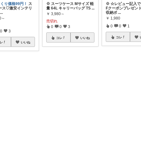
っくり価格99円！
ス
💠 スーツケース Mサイズ 軽
💠 ☆レビュー記入で
ース♡激安インテリ
量 64L キャリーバッグ TS
...
Fクーポンプレゼン
...
収納ボ
...
￥
3,980～
80～
￥
1,980
売切れ
0
0
1
0
0
3
0
3
コレ
コレ
いいね
レ
いいね