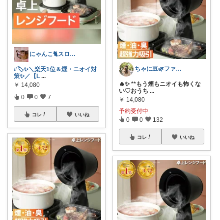
にゃんこ🐈スローです🐢💦
ちゃに豆🌿ファッション好き✨
#🏷️✨＼楽天1位＆煙・ニオイ対
策✨／【L
...
🔥✨ **もう煙もニオイも怖くな
￥
14,080
い♡おうち
...
0
0
7
￥
14,080
予約受付中
コレ
いいね
0
0
132
コレ
いいね