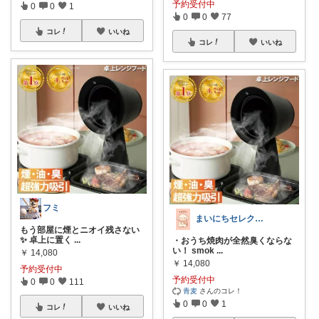
予約受付中
0
0
1
0
0
77
コレ
いいね
コレ
いいね
フミ
まいにちセレクトdays
もう部屋に煙とニオイ残さない
✨ 卓上に置く
...
・おうち焼肉が全然臭くならな
い！ smok
...
￥
14,080
￥
14,080
予約受付中
予約受付中
0
0
111
青麦
さんのコレ！
0
0
1
コレ
いいね