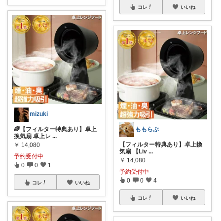
コレ
いいね
mizuki
🌈【フィルター特典あり】卓上
ももらぶ
換気扇 卓上レ
...
【フィルター特典あり】卓上換
￥
14,080
気扇 【Liv
...
予約受付中
￥
14,080
0
0
1
予約受付中
0
0
4
コレ
いいね
コレ
いいね