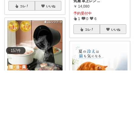
気扇 卓上レン
...
￥
14,080
コレ
いいね
予約受付中
1
0
6
コレ
いいね
157
件
トラネコ
油煙を吸い込む卓上換気扇で
す！
#送料無料
#
...
￥
14,080
zue6/2026あけおめ🎍🐴
予約受付中
1
2
108
40℃前後の温水が出る‼️ 猫の健
康と快適
...
￥
8,778
コレ
いいね
0
0
44