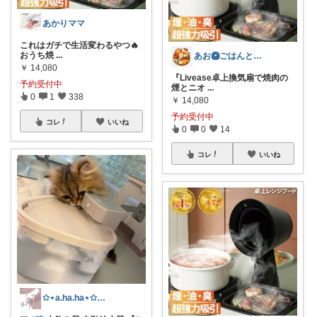
あかりママ
これはガチで生活変わるやつ🔥
おうち焼
...
あお🥝ごはんとおともたち🥭
￥
14,080
『Livease卓上換気扇で焼肉の
予約受付中
煙とニオ
...
0
1
338
￥
14,080
予約受付中
コレ
いいね
0
0
14
コレ
いいね
✩⋆a.ha.ha⋆✩🛒感謝っ❤︎