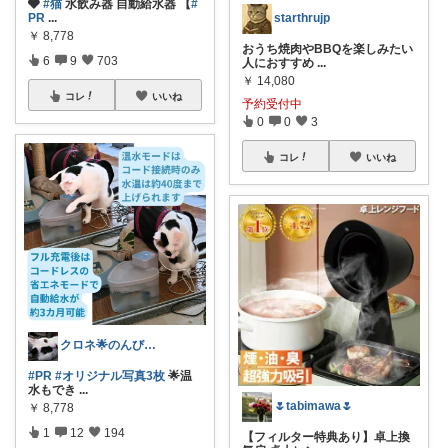
🩶
#猫
水飲み器 自動給水器 【
#
PR
...
starthrujp
￥
8,778
おうち焼肉やBBQを楽しみたい
6
9
703
人におすすめ
...
￥
14,080
コレ
いいね
予約受付中
0
0
3
コレ
いいね
クロネ🌟のんびりゆったり活動です🌟
#PR
#オリジナル写真3枚
🌟温
水もでき
...
🌷tabimawa🌷
￥
8,778
1
12
194
【フィルター特典あり】卓上換