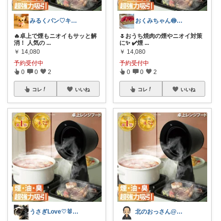
みるくパン♡キッチンルーム
おくみちゃん🍥朝コレ界隈
🔥卓上で煙もニオイもサッと解
🌷おうち焼肉の煙やニオイ対策
消！ 人気の
...
に✨ ✔️煙
...
￥
14,080
￥
14,080
予約受付中
予約受付中
0
0
2
0
0
2
コレ
いいね
コレ
いいね
うさぎLove♡🐰みーちゃん🐰
北のおっさん@ガジェット好き