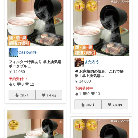
Caslowlife
フィルター特典あり 卓上換気扇
よたろう
ポータブル
...
🥩 お家焼肉の悩み、これで解
￥
14,080
決！卓上換気扇
...
予約受付中
￥
14,080
0
0
12
予約受付中
1
0
13
コレ
いいね
コレ
いいね