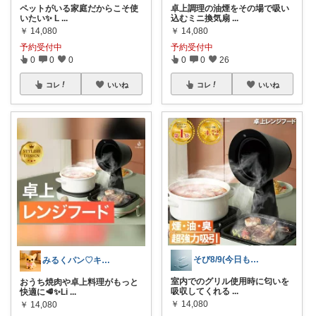
ペットがいる家庭だからこそ使
卓上調理の油煙をその場で吸い
いたい✨ L
...
込むミニ換気扇
...
￥
14,080
￥
14,080
予約受付中
予約受付中
0
0
0
0
0
26
コレ
いいね
コレ
いいね
そび8/9(今日も良いことありますように
みるくパン♡キッチンルーム
室内でのグリル使用時に匂いを
おうち焼肉や卓上料理がもっと
吸収してくれる
...
快適に🥩✨Li
...
￥
14,080
￥
14,080